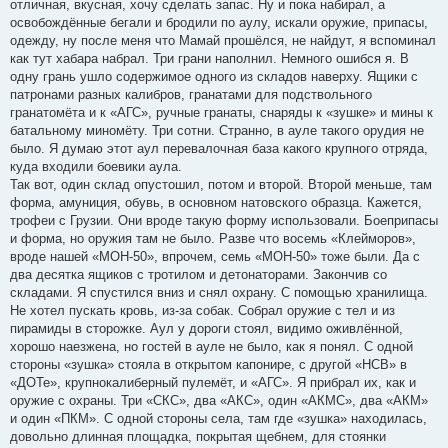
отличная, вкусная, хочу сделать запас. Ну и пока набирал, а
освобождённые бегали и бродили по аулу, искали оружие, припасы,
одежду, ну после меня что Мамай прошёлся, не найдут, я вспоминал
как тут хабара набрал. Три грани наполнил. Немного ошибся я. В
одну грань ушло содержимое одного из складов наверху. Ящики с
патронами разных калибров, гранатами для подствольного
гранатомёта и к «АГС», ручные гранаты, снаряды к «зушке» и мины к
батальному миномёту. Три сотни. Странно, в ауле такого орудия не
было. Я думаю этот аул перевалочная база какого крупного отряда,
куда входили боевики аула.
Так вот, один склад опустошил, потом и второй. Второй меньше, там
форма, амуниция, обувь, в основном натовского образца. Кажется,
трофеи с Грузии. Они вроде такую форму использовали. Боеприпасы
и форма, но оружия там не было. Разве что восемь «Клейморов»,
вроде нашей «МОН-50», впрочем, семь «МОН-50» тоже были. Да с
два десятка ящиков с тротилом и детонаторами. Закончив со
складами. Я спустился вниз и снял охрану. С помощью хранилища.
Не хотел пускать кровь, из-за собак. Собрал оружие с тел и из
пирамиды в сторожке. Аул у дороги стоял, видимо оживлённой,
хорошо наезжена, но гостей в ауле не было, как я понял. С одной
стороны «зушка» стояла в открытом капонире, с другой «НСВ» в
«ДОТе», крупнокалиберный пулемёт, и «АГС». Я прибрал их, как и
оружие с охраны. Три «СКС», два «АКС», один «АКМС», два «АКМ»
и один «ПКМ». С одной стороны села, там где «зушка» находилась,
довольно длинная площадка, покрытая щебнем, для стоянки