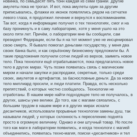
новинка, по семьдесят пять тонн каждая из семи граней. Другие
амулеты пока не трогал. И вот, пока амулеты один за другим
приписывались, флажки их иконок появлялись рядом на сетчатке
левого глаза, я продолжил лечение и вернулся к воспоминаниям.
Так вот, когда я информацию получил о тех технологиях, смог и на
базу проникнуть и в саму лабораторию, хотя у меня ушло на это
около пяти лет. Причём, о лаборатории мне бы сообщили, сам
президент Федерации, если бы я на тот момент уже не инсценировал
свою смерть. Я бывало помогал деньгами государству, у меня два
своих банка было, и как серьёзному бизнесмену предложили бы. А
такие предложения получили сотни людей из верхов, заиметь новое
тело. Пока технологи ещё отрабатываются, пока предлагалось новое
тело в других мирах. Чуть позже появилась связь с магическим
миром и начали закупки и распродажи, секретные, только среди
своих, амулетов и артефактов, за баснословные деньги. Да за новое
тело миллиард просили, и люди платили. Правда, есть несколько
препятствий, о которых честно сообщалось. Технологии не
отработаны. В нашем мире найти подходящее тело не получалось, в
других, шансы уже велики. До того, как с магами связались, с
большим трудом в нашем мире и в других мирах искали
десантников, использовали прорывные технологии замены душ, так
называли людей, у которых склонность к переселению поднята
просто в огромную величину. Однако и они штучный товар. Но после
того как маги в лаборатории появились, и когда технологи с магией
объединились, появилась техно-магия, поиски «десантников» и тел