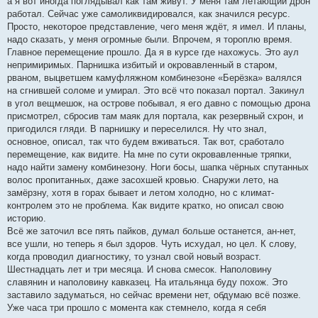
а я вот иногда поглядывал как там живут. У меня там летающий дрон
работал. Сейчас уже самоликвидировался, как значился ресурс.
Просто, некоторое представление, чего меня ждёт, я имел. И планы,
надо сказать, у меня огромные были. Впрочем, я тороплю время.
Главное перемещение прошло. Да я в курсе где нахожусь. Это аул
непримиримых. Парнишка избитый и окровавленный в старом,
рваном, выцветшем камуфляжном комбинезоне «Берёзка» валялся
на сгнившей соломе и умирал. Это всё что показал портал. Закинул
в угол вещмешок, на острове побывал, я его давно с помощью дрона
присмотрел, сбросив там маяк для портала, как резервный схрон, и
пригодился гляди. В парнишку и переселился. Ну что знал,
основное, описал, так что будем вживаться. Так вот, сработало
перемещение, как видите. На мне по сути окровавленные тряпки,
надо найти замену комбинезону. Ноги босы, шапка чёрных спутанных
волос пропитанных, даже засохшей кровью. Снаружи лето, на
замёрзну, хотя в горах бывает и летом холодно, но с климат-
контролем это не проблема. Как видите кратко, но описал свою
историю.
Всё же заточил все пять пайков, думал больше останется, ан-нет,
все ушли, но теперь я был здоров. Чуть исхудал, но цел. К слову,
когда проводил диагностику, то узнал свой новый возраст.
Шестнадцать лет и три месяца. И снова смесок. Наполовину
славянин и наполовину кавказец. На итальянца буду похож. Это
заставило задуматься, но сейчас времени нет, обдумаю всё позже.
Уже часа три прошло с момента как стемнело, когда я себя