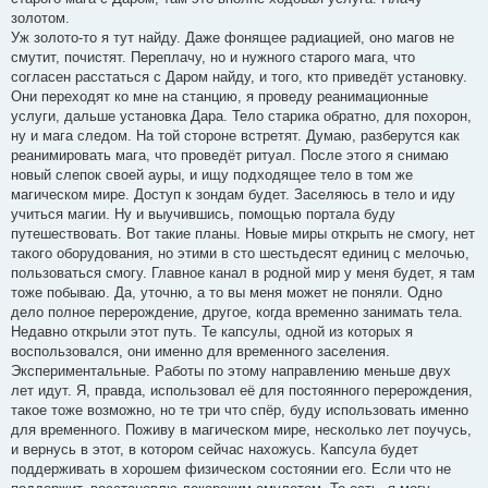
золотом.
Уж золото-то я тут найду. Даже фонящее радиацией, оно магов не
смутит, почистят. Переплачу, но и нужного старого мага, что
согласен расстаться с Даром найду, и того, кто приведёт установку.
Они переходят ко мне на станцию, я проведу реанимационные
услуги, дальше установка Дара. Тело старика обратно, для похорон,
ну и мага следом. На той стороне встретят. Думаю, разберутся как
реанимировать мага, что проведёт ритуал. После этого я снимаю
новый слепок своей ауры, и ищу подходящее тело в том же
магическом мире. Доступ к зондам будет. Заселяюсь в тело и иду
учиться магии. Ну и выучившись, помощью портала буду
путешествовать. Вот такие планы. Новые миры открыть не смогу, нет
такого оборудования, но этими в сто шестьдесят единиц с мелочью,
пользоваться смогу. Главное канал в родной мир у меня будет, я там
тоже побываю. Да, уточню, а то вы меня может не поняли. Одно
дело полное перерождение, другое, когда временно занимать тела.
Недавно открыли этот путь. Те капсулы, одной из которых я
воспользовался, они именно для временного заселения.
Экспериментальные. Работы по этому направлению меньше двух
лет идут. Я, правда, использовал её для постоянного перерождения,
такое тоже возможно, но те три что спёр, буду использовать именно
для временного. Поживу в магическом мире, несколько лет поучусь,
и вернусь в этот, в котором сейчас нахожусь. Капсула будет
поддерживать в хорошем физическом состоянии его. Если что не