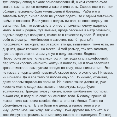
тут наверху склад в скале замаскированный, о чём хозяева аула
знают, там патронов немало и такого типа есть. Скорее всего тот при
обходе специально брал уменьшенный боезапас. Рабы его и
завалить могут, сигнал если не успеет подать, то с одним магазином
рабы не навоюют. Если успеет подать сигнал, то свою задачу тот
выполнил. Так что возможно это и есть причина почему патронов
мало. А вот и родник, тут выемка, вроде бассейна в метр глубиной,
видимо воду тут набирают, самое-то в качество купели. Быстро с
себя всё скинул, комбинезон я замочил, насчёт рваный я
погорячился, заскорузлый от грязи, это да, выцветший, тоже есть, но
дыр нет, даже капюшон на месте. И мой размер, так что замочил,
пусть с краю лежит, и сам ухнул в воду, зашипев. Ледяная.
Перестроив амулет климат-контроля, так вода стала комфортной,
лёг, чтобы хорошо намочить колтун в волосах, ну и пока засохшая
кровь отмокала, сам руками поводя по телу, стал намываться. Это
не назвать нормальной помывкой, скорее просто окатился. Ни мыла,
ни мочалки. Да и всё тело от побоев опухло. Но ничего, отмывал,
даже волосы тщательно промыл. Не люблю такие длинные, уже
хвостик можно сзади завязывать, постригусь, когда будет
возможность. Трижды голову помыл, потом комбинезон постирал,
выжал его, и надел на своё обнажённое тело. К слову, прошлый
хозяин тела так носил комбез, без нательного белья. Также на
обнажённом теле. Ну это были его дела, а теперь тело и его
имущество моё, как хочу, так и ношу. Пока другого ничего нет. А с
того безрукого громилы мне мелкому ничего не подходило. Тот под