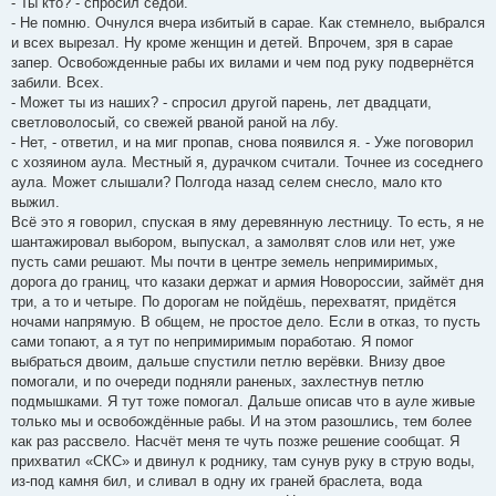
- Ты кто? - спросил седой.
- Не помню. Очнулся вчера избитый в сарае. Как стемнело, выбрался
и всех вырезал. Ну кроме женщин и детей. Впрочем, зря в сарае
запер. Освобожденные рабы их вилами и чем под руку подвернётся
забили. Всех.
- Может ты из наших? - спросил другой парень, лет двадцати,
светловолосый, со свежей рваной раной на лбу.
- Нет, - ответил, и на миг пропав, снова появился я. - Уже поговорил
с хозяином аула. Местный я, дурачком считали. Точнее из соседнего
аула. Может слышали? Полгода назад селем снесло, мало кто
выжил.
Всё это я говорил, спуская в яму деревянную лестницу. То есть, я не
шантажировал выбором, выпускал, а замолвят слов или нет, уже
пусть сами решают. Мы почти в центре земель непримиримых,
дорога до границ, что казаки держат и армия Новороссии, займёт дня
три, а то и четыре. По дорогам не пойдёшь, перехватят, придётся
ночами напрямую. В общем, не простое дело. Если в отказ, то пусть
сами топают, а я тут по непримиримым поработаю. Я помог
выбраться двоим, дальше спустили петлю верёвки. Внизу двое
помогали, и по очереди подняли раненых, захлестнув петлю
подмышками. Я тут тоже помогал. Дальше описав что в ауле живые
только мы и освобождённые рабы. И на этом разошлись, тем более
как раз рассвело. Насчёт меня те чуть позже решение сообщат. Я
прихватил «СКС» и двинул к роднику, там сунув руку в струю воды,
из-под камня бил, и сливал в одну их граней браслета, вода