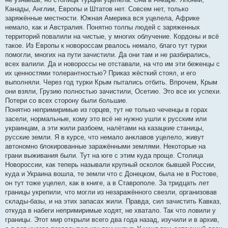
Канады, Англии, Европы и Штатов нет. Совсем нет, только
заряжённые местности. Южная Америка вся уцелела, Африке
немало, как и Австралия. Понятно толпы людей с заряженных
территорий повалили на чистые, у многих облучение. Кордоны и всё
такое. Из Европы к новороссам рвалось немало, благо тут турки
помогли, многих на пути зачистили. Да они там и не разбирались,
всех валили. Да и новороссы не отставали, на что им эти беженцы с
их ценностями толерантностью? Приказ жёсткий стоял, и его
выполняли. Через год турки Крым пытались отбить. Впрочем, Крым
они взяли, Грузию полностью зачистили, Осетию. Это все их успехи.
Потери со всех сторону были большие.
Понятно непримиримые из горцев, тут не только чеченцы в горах
засели, нормальные, кому это всё не нужно ушли к русским или
украинцам, а эти жили разбоем, налётами на казацкие станицы,
русские земли. Я в курсе, что немало анклавов уцелело, живут
автономно блокированные заражёнными землями. Некоторые на
грани выживания были. Тут на юге с этим куда проще. Столица
Новороссии, как теперь называли крупный осколок бывшей России,
куда и Украина вошла, те земли что с Донецком, была не в Ростове,
он тут тоже уцелел, как в книге, а в Ставрополе. За тридцать лет
границы укрепили, что могли из незаражённого свезли, организовав
склады-базы, и на этих запасах жили. Правда, сил зачистить Кавказ,
откуда в набеги непримиримые ходят, не хватало. Так что ловили у
границы. Этот мир открыли всего два года назад, изучили и в архив,