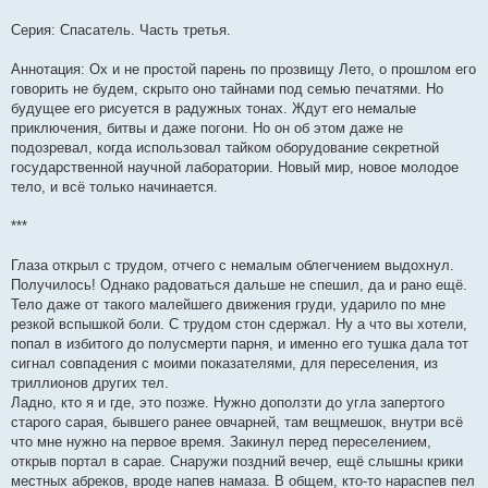
Серия: Спасатель. Часть третья.
Аннотация: Ох и не простой парень по прозвищу Лето, о прошлом его
говорить не будем, скрыто оно тайнами под семью печатями. Но
будущее его рисуется в радужных тонах. Ждут его немалые
приключения, битвы и даже погони. Но он об этом даже не
подозревал, когда использовал тайком оборудование секретной
государственной научной лаборатории. Новый мир, новое молодое
тело, и всё только начинается.
***
Глаза открыл с трудом, отчего с немалым облегчением выдохнул.
Получилось! Однако радоваться дальше не спешил, да и рано ещё.
Тело даже от такого малейшего движения груди, ударило по мне
резкой вспышкой боли. С трудом стон сдержал. Ну а что вы хотели,
попал в избитого до полусмерти парня, и именно его тушка дала тот
сигнал совпадения с моими показателями, для переселения, из
триллионов других тел.
Ладно, кто я и где, это позже. Нужно доползти до угла запертого
старого сарая, бывшего ранее овчарней, там вещмешок, внутри всё
что мне нужно на первое время. Закинул перед переселением,
открыв портал в сарае. Снаружи поздний вечер, ещё слышны крики
местных абреков, вроде напев намаза. В общем, кто-то нараспев пел