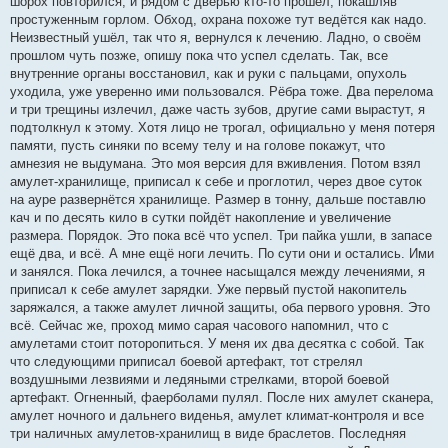
шорох повторился, и рядом с дверью кто-то прошёл, покашляв
простуженным горлом. Обход, охрана похоже тут ведётся как надо.
Неизвестный ушёл, так что я, вернулся к лечению. Ладно, о своём
прошлом чуть позже, опишу пока что успел сделать. Так, все
внутренние органы восстановил, как и руки с пальцами, опухоль
уходила, уже уверенно ими пользовался. Рёбра тоже. Два перелома
и три трещины излечил, даже часть зубов, другие сами вырастут, я
подтолкнул к этому. Хотя лицо не трогал, официально у меня потеря
памяти, пусть синяки по всему телу и на голове покажут, что
амнезия не выдумана. Это моя версия для вживления. Потом взял
амулет-хранилище, приписал к себе и проглотил, через двое суток
на ауре развернётся хранилище. Размер в тонну, дальше поставлю
кач и по десять кило в сутки пойдёт накопление и увеличение
размера. Порядок. Это пока всё что успел. Три пайка ушли, в запасе
ещё два, и всё. А мне ещё ноги лечить. По сути они и остались. Ими
и занялся. Пока лечился, а точнее насыщался между лечениями, я
приписал к себе амулет зарядки. Уже первый пустой накопитель
заряжался, а также амулет личной защиты, оба первого уровня. Это
всё. Сейчас же, проход мимо сарая часового напомнил, что с
амулетами стоит поторопиться. У меня их два десятка с собой. Так
что следующими приписал боевой артефакт, тот стрелял
воздушными лезвиями и ледяными стрелками, второй боевой
артефакт. Огненный, фаерболами пулял. После них амулет сканера,
амулет ночного и дальнего виденья, амулет климат-контроля и все
три наличных амулетов-хранилищ в виде браслетов. Последняя