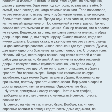
полностью излечил, и встав на ноги, стал ходить по помещению,
делая упражнения, беря тело под контроль, осваиваясь в нём. Я
сытый, съел последнее, когда лечение закончил. Тело побаливало,
но это гематомы по всему телу и зубы новые лезли, а так порядок.
Зрение тоже более-менее. Правда один глаз заплыл, совсем не вижу
им, но левый вроде ничего. Нос сломанный я уже вправил. Так что
собрал всё что высыпал из вещмешка. Сканер показал, что в соломе
не увидел. Вещмешок за спину, поправив лямки на плечах, и убрав
дверь в хранилище, выглянул наружу. Сканер показал, когда это
нужно сделать. Больше скажу, я уже изучил что это за аул, сканер
на два километра работал, и знал сколько и где тут ценного. Думаю,
две грани одного из браслетов заполню полностью. Сто сорок тонн.
Небольшой аул, всего сорок воинов, под сотню жителей и плюс
рабов два десятка, но богатый. А выглянув из проёма открытой
двери, я коснулся плеча крупного чеченца, что делал обход,
проходя мимо, это другой, не тот старик что кашлял, и убрал в
браслет. Это верная смерть. Когда ещё хранилище на ауре
заработает, куда можно будет амулеты убрать, браслеты их не
принимают, поэтому браслет и использовал. Вернулся в сарай и
достал вражину, изучая инвалида. Одноруким тот был.
- Ну что ж, приступим к сбору хабара. Честно мои трофеи, -
пробормотал я и стал снимать с чеченца всё ценное. То есть,
вообще всё.
Ну ценного на нём не так и много было. Вообще, как я понял,
справные боевики в походы ходят, потом дома отдыхают, по