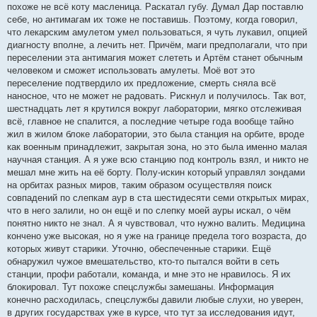
похоже не всё коту масленица. Раскатал губу. Думал Дар поставлю
себе, но антимагам их тоже не поставишь. Поэтому, когда говорил,
что лекарским амулетом умел пользоваться, я чуть лукавил, опцией
диагносту вполне, а лечить нет. Причём, маги предполагали, что при
переселении эта антимагия может слететь и Артём станет обычным
человеком и сможет использовать амулеты. Моё вот это
переселение подтвердило их предложение, смерть сняла всё
наносное, что не может не радовать. Рискнул и получилось. Так вот,
шестнадцать лет я крутился вокруг лаборатории, мягко отслеживая
всё, главное не спалится, а последние четыре года вообще тайно
жил в жилом блоке лаборатории, это была станция на орбите, вроде
как военным принадлежит, закрытая зона, но это была именно малая
научная станция. А я уже всю станцию под контроль взял, и никто не
мешал мне жить на её борту. Полу-искин который управлял зондами
на орбитах разных миров, таким образом осуществляя поиск
совпадений по слепкам аур в ста шестидесяти семи открытых мирах,
что в него залили, но он ещё и по слепку моей ауры искал, о чём
понятно никто не знал. А я чувствовал, что нужно валить. Медицина
кончено уже высокая, но я уже на границе предела того возраста, до
которых живут старики. Уточню, обеспеченные старики. Ещё
обнаружил чужое вмешательство, кто-то пытался войти в сеть
станции, профи работали, команда, и мне это не нравилось. Я их
блокировал. Тут похоже спецслужбы замешаны. Информация
конечно расходилась, спецслужбы давили любые слухи, но уверен,
в других государствах уже в курсе, что тут за исследования идут,