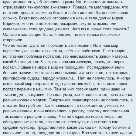
куда их заселять, облегчились в разы. Вот и начали их засылать,
отрабатывая технологию вживления. Правда, те миллиардеры, что
платили, десантниками не были, и найти им тело было неимоверно
сложно. Всего восьмерых отправили в новые тела других миров.
Впрочем, многие и не хотели, лекарские амулеты позволяли
омолаживать тела до двадцати лет. Чего им в новые тела прыгать?
Однако и желающие были, и немало, но вот только восьмерых
отправили.
Что по магам, да, стоит прояснить этот момент. Их в наш мир
перевели уже за полторы сотни, наёмные работники. Я не говорил,
но главная проблема порталов, это невозможность живой материи,
какой бы защита не была, включая магическую, проходить через
портал. Живые из мира в мир не проходили. Исследования вели,
больше тысячи смертников использовали для опытов, тех которых
приговорили судом. Народу угробили… Нет, не получилось. А когда
магический мир открыли, и туда десантник ушёл, то он смог через
портал перейти в наш мир. Там за ним погоня была, один шанс из
тысячи для эвакуации. Правда, умер, как и подопытные, но его легко
реанимировали медики. Смертников реанимировать не получилось, а
с магом без проблем. Так и нанимали, те переходили, умирая, их
реанимировали, и они включались в работу, поэтому исследования
так мощно и рванули вперёд. Что по открытию нового мира, там
оборудование летело, сгорало от перегруза, а оно стоило как
средний крейсер. Представляете, какие расходы? Потому богачей и
включили в дело, государство не тянуло. Вон уже за сто шестьдесят