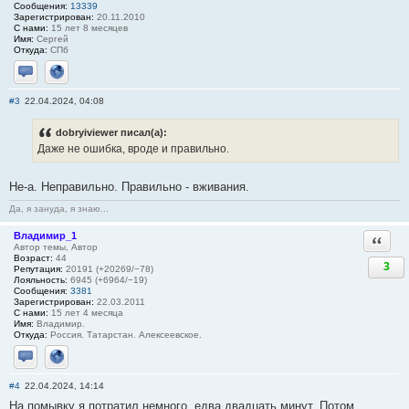
Сообщения:
13339
Зарегистрирован:
20.11.2010
С нами:
15 лет 8 месяцев
Имя:
Сергей
Откуда:
СПб
Отправить личное сообщение
Сайт
#3
22.04.2024, 04:08
dobryiviewer писал(а):
Даже не ошибка, вроде и правильно.
Не-а. Неправильно. Правильно - вживания.
Да, я зануда, я знаю...
Владимир_1
Ответи
Автор темы, Автор
Возраст:
44
3
Репутация:
20191 (+20269/−78)
Лояльность:
6945 (+6964/−19)
Сообщения:
3381
Зарегистрирован:
22.03.2011
С нами:
15 лет 4 месяца
Имя:
Владимир.
Откуда:
Россия. Татарстан. Алексеевское.
Отправить личное сообщение
Сайт
#4
22.04.2024, 14:14
На помывку я потратил немного, едва двадцать минут. Потом