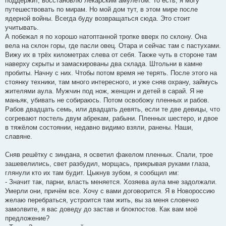
поддержит, восстановлю лекарским амулетом. То есть, я могу
путешествовать по мирам. Но мой дом тут, в этом мире после
ядерной войны. Всегда буду возвращаться сюда. Это стоит
учитывать.
А побежал я по хорошо натоптанной тропке вверх по склону. Она
вела на склон горы, где пасли овец. Отара и сейчас там с пастухами.
Вижу их в трёх километрах слева от себя. Также чуть в стороне там
наверху скрыты и замаскированы два склада. Штольни в камне
пробиты. Начну с них. Чтобы потом время не терять. После этого на
стоянку техники, там много интересного, и уже сняв охрану, займусь
жителями аула. Мужчин под нож, женщин и детей в сарай. Я не
маньяк, убивать не собираюсь. Потом освобожу пленных и рабов.
Рабов двадцать семь, или двадцать девять, если те две девицы, что
согревают постель двум абрекам, рабыни. Пленных шестеро, и двое
в тяжёлом состоянии, недавно видимо взяли, ранены. Наши,
славяне.
Сняв решётку с зиндана, я осветил факелом пленных. Спали, трое
зашевелились, свет разбудил, морщась, прикрывая руками глаза,
глянули кто их там будит. Цыкнув зубом, я сообщил им:
- Значит так, парни, власть меняется. Хозяева аула мне задолжали.
Умерли они, причём все. Хочу с вами договорится. Я в Новороссию
желаю перебраться, устроится там жить, вы за меня словечко
замолвите, я вас доведу до застав и блокпостов. Как вам моё
предложение?