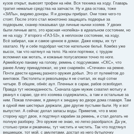
кузов открыт, вывозят трофеи на нём. Вся техника на ходу. Главарь
тратил немалые средства на запчасти. Ну и два остова, тоже
«ЗИЛы», видимо доноры. Я и доноры прибрал. Они тоже чего-то
стоят. После этого стал монотонно защищать подворье за
подворьем, сканер показывал где личные нычки хозяев. У двоих
были личные авто, это красная «копейка» в идеальном состоянии, но
не на ходу. У второго «ГАЗ-53», в неплохом состоянии, на ходу.
Всё забирал, как и самое ценное в домах. Даже ковры, их тут
хватало. Ну и себе подобрал чистое нательное бельё. Комбез уже
высох, так что натянул на тело. На ноги портянки, с трудом
вспомнил как мотать, и кожаные полусапожки точно по ноге.
Армейскую панаму на голову, ремень с подсумками. «СКС», что
ранее Алику принадлежал, но уже снаряжён. «Стечкин» на ремне.
Почти двести единиц разного оружия добыл. Это от пулемётов до
винтовок. Пистолеты и револьверы я не считал, их ещё сотни
четыре. В общем, обнёс аул. Пленных в сараи, рабов освободил.
Правда тут неожиданность. Сначала один мужик схватил мотыгу и
рванул к сараю, где его хозяева содержались, а там и остальные за
ним. Пожав плечами, я двинул к зиндану во дворе дома главаря. Там
в одной яме шестерых держали, две другие пустыми были. Ну и вот
выпустил. А сейчас делал запасы воды. Приметив, что в мою
сторону идут двое, я подтянул карабин за ремень, и стал делать не
полную разборку. Это оружие не знаю, но легко разобрался. Да уж,
столько грязи и ржавчины, тут чистить и чистить. Так что подтянул
вещмешок, тот мой, с амулетами, достал из него бутылочку