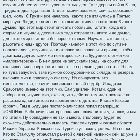
изучал и более-менее в курсе местных дел. Тут ядерная война была,
тридцать два года назад. В две тысячи восьмом, сейчас сороковой
шёл, июль. С Грузии всё началось, как-то все втянулись в Третью
мировую. Люди, те немногие кто выжил, живут на осколках былого.
Думаю, про этот мир стоит описать побольше. Кстати, когда его
открыли и изучали, десантника туда отправлять никто и не думал,
для этого мир считался бесперспективным. Изучать - это одно, а
работать с ним - другое. Поэтому каналом в этот мир по сути не
пользовались, изучили, да и отправили в запасники архива, к трём
десяткам других таких же неинтересных, на будущее, с отметкой
«малоинтересен». В нём даже не запускали зонды на орбиту для
сканирования поверхности планеты на предмет доноров тел. Я сам
их туда запустил, взяв нужное оборудование со склада, из резерва,
включив мир в поисковую систему. Но обнаружить это
вмешательство, по сути невозможно, я всё подтёр. И надо же.
Сработало именно на этот мир. Сам удивлён. Кстати, один из
лаборантов, изучив мир, сказал, что действо там идёт похожее на
рассказы одного автора из времён моего детства. Книга «Терский
фронт». Там в будущее постапокалипсиса попал прапорщик
«ОМОНа». Работники заинтересовались, скачали книгу, я тоже, и мы
почитали. Ну совпадений не так и много, вполовину будет, но
схожесть действительно имелась. Уцелели турки и южные области
России, Украины. Кавказ весь. Турция тут тоже уцелела. Но не вся.
Кто по Стамбулу отработал ракетой с ядерной начинкой сейчас уже и
не узнаешь, но столица Турции уцелела. Она в Анкаре. Японии,