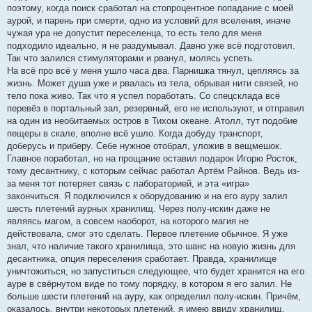
поэтому, когда поиск сработал на стопроцентное попадание с моей
аурой, и парень при смерти, одно из условий для вселения, иначе
чужая ура не допустит переселенца, то есть тело для меня
подходило идеально, я не раздумывал. Давно уже всё подготовил.
Так что залился стимуляторами и рванул, молясь успеть.
На всё про всё у меня ушло часа два. Парнишка тянул, цепляясь за
жизнь. Может душа уже и рвалась из тела, обрывая нити связей, но
тело пока живо. Так что я успел поработать. Со спецсклада всё
перевёз в портальный зал, резервный, его не используют, и отправил
на один из необитаемых остров в Тихом океане. Атолл, тут подобие
пещеры в скале, вполне всё ушло. Когда добуду транспорт,
доберусь и приберу. Себе нужное отобрал, уложив в вещмешок.
Главное поработал, но на прощание оставил подарок Игорю Росток,
тому десантнику, с которым сейчас работал Артём Райнов. Ведь из-
за меня тот потеряет связь с лабораторией, и эта «игра»
закончиться. Я подключился к оборудованию и на его ауру залил
шесть плетений аурных хранилищ. Через полу-искин даже не
являясь магом, а совсем наоборот, на которого магия не
действовала, смог это сделать. Первое плетение обычное. Я уже
знал, что наличие такого хранилища, это шанс на новую жизнь для
десантника, опция переселения сработает. Правда, хранилище
уничтожиться, но запуститься следующее, что будет хранится на его
ауре в свёрнутом виде по тому порядку, в котором я его залил. Не
больше шести плетений на ауру, как определил полу-искин. Причём,
оказалось, внутри некоторых плетений, я имею ввиду хранилищ,