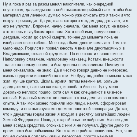
Ну а пока я раз за разом менял накопители, как очередной
опустошал, да закидывал в себя высококалорийный паёк, чтобы был
материал для лечения, думаю можно уже описать кто я такой и что
вокруг происходит. Да уж, шанс которого я ждал двадцать лет, и я
его не упустил. Впрочем, начну сначала. Как меня зовут, не важно,
это теперь в глубоком прошлом. Хотя своё имя, полученное в
детдоме, носил до самой смерти, точнее до момента пока не
изобразил свою гибель. Мне тогда было двести семь лет. Там так
было надо. Родился и провёл юность я вначале двухтысячных в
Владикавказе, отказной грудничок. По внешности я явно смесок.
Наполовину славянин, наполовину кавказец. Кстати, внешности
только на пользу пошло, я был довольно смазливым. Почему от
меня отказались, не знаю. Да и честно говоря давно не интересно,
жизнь подарили и спасибо на этом. Не буду подробно описывать как
жил, лучше кратко. Школа, армия, потом наёмничал, больше
двадцати лет, накопив капитал, и пошёл в бизнес. Тут у меня
довольно неплохо пошло, хотя сам я как специалист в бизнесе
аховый. В данный момент не плаваю в этом деле из-за огромного
опыта. А так мой бизнес подняли мои люди, нанял, сформировал
команду, и они вытянули его до межпланетной корпорации. Да так,
что к двумстам годам жизни я входил в десятку богатейших людей
Земной Федерации. Правда, старый опыт не забросил. Бизнес для
меня всегда средство, огонька с ним я не получал. Другое дело то
время пока был наёмником. Вот эта мне работа нравилась. Нет, я не
пошёл снова в солдаты удачи, перегорел, просто нанимал