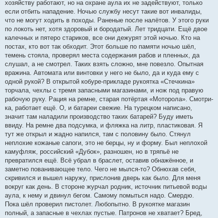
хозяйству работают, но на охране аула их не задействуют, только
если отбить нападение. Ночью службу несут такие вот инвалиды,
что не могут ходить в походы. Раненые после налётов. У этого руки
по локоть нет, хотя здоровый и бородатый. Лет тридцати. Ещё двое
калечных и пятеро стариков, все они дежурят этой ночью. Кто на
постах, кто вот так обходит. Этот больше по памяти ночью шёл,
темень стояла, проверял места содержания рабов и пленных, да
слушал, а не смотрел. Таких взять сложно, мне повезло. Опытная
вражина. Автомата или винтовки у него не было, да и куда ему с
одной рукой? В открытой кобуре-прикладе рукоятка «Стечкина»
торчала, чехлы с тремя запасными магазинами, и нож под правую
рабочую руку. Рация на ремне, старая потёртая «Моторола». Смотри-
ка, работает ещё. О, и батареи свежие. На турецком написано,
значит там наладили производство таких батарей? Буду иметь
ввиду. На ремне два подсумка, и фляжка на литр, пластиковая. Я
тут же открыл и жадно напился, там с половину было. Стянул
неплохие кожаные сапоги, это не берцы, ну и форму. Был неплохой
камуфляж, российский «Дубок», разношен, но в тряпьё не
превратился ещё. Всё убрал в браслет, оставив обнажённое, и
заметно пованивающее тело. Чего не мылся-то? Обнюхав себя,
скривился и вышел наружу, прислонив дверь как было. Для меня
вокруг как день. В стороне журчал родник, источник питьевой воды
аула, к нему и двинул бегом. Самому помыться надо. Смердю.
Пока шёл проверил пистолет. Любопытно. В рукоятке магазин
полный, а запасные в чехлах пустые. Патронов не хватает? Бред,