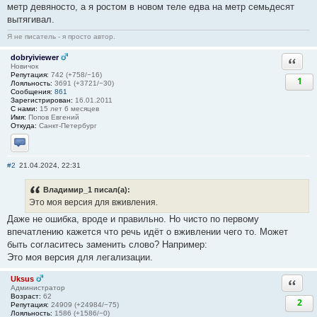
метр девяносто, а я ростом в новом теле едва на метр семьдесят
вытягивал.
Я не писатель - я просто автор.
dobryiviewer
Ответи
Новичок
Репутация:
742 (+758/−16)
1
Лояльность:
3691 (+3721/−30)
Сообщения:
861
Зарегистрирован:
16.01.2011
С нами:
15 лет 6 месяцев
Имя:
Попов Евгений
Откуда:
Санкт-Петербург
Отправить личное сообщение
#2
21.04.2024, 22:31
Владимир_1 писал(а):
Это моя версия для вживления.
Даже не ошибка, вроде и правильно. Но чисто по первому
впечатлению кажется что речь идёт о вживлении чего то. Может
быть согласитесь заменить слово? Например:
Это моя версия для легализации.
Uksus
Ответи
Администратор
Возраст:
62
2
Репутация:
24909 (+24984/−75)
Лояльность:
1586 (+1586/−0)