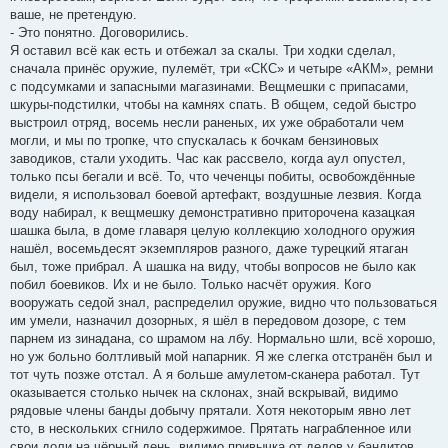
ваше, не претендую.
- Это понятно. Договорились.
Я оставил всё как есть и отбежал за скалы. Три ходки сделал,
сначала принёс оружие, пулемёт, три «СКС» и четыре «АКМ», ремни
с подсумками и запасными магазинами. Вещмешки с припасами,
шкуры-подстилки, чтобы на камнях спать. В общем, седой быстро
выстроил отряд, восемь несли раненых, их уже обработали чем
могли, и мы по тропке, что спускалась к бочкам бензиновых
заводиков, стали уходить. Час как рассвело, когда аул опустел,
только псы бегали и всё. То, что чеченцы побиты, освобождённые
видели, я использовал боевой артефакт, воздушные лезвия. Когда
воду набирал, к вещмешку демонстративно приторочена казацкая
шашка была, в доме главаря целую коллекцию холодного оружия
нашёл, восемьдесят экземпляров разного, даже турецкий ятаган
был, тоже прибрал. А шашка на виду, чтобы вопросов не было как
побил боевиков. Их и не было. Только насчёт оружия. Кого
вооружать седой знал, распределил оружие, видно что пользоваться
им умели, назначил дозорных, я шёл в передовом дозоре, с тем
парнем из зинадана, со шрамом на лбу. Нормально шли, всё хорошо,
но уж больно болтливый мой напарник. Я же слегка отстранён был и
тот чуть позже отстал. А я больше амулетом-сканера работал. Тут
оказывается столько нычек на склонах, знай вскрывай, видимо
рядовые члены банды добычу прятали. Хотя некоторым явно лет
сто, в нескольких сгнило содержимое. Прятать награбленное или
свои доли на чёрный день, видимо привычка от дедов у бандитов