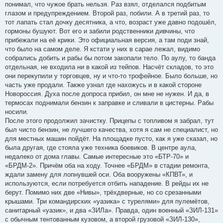
понимал, что чужое брать нельзя. Раз взял, отделался подбитым
глазом и предупреждением. Второй раз, побили. А в третий раз, то
тот лапать стал дочку десятника, а что, возраст уже давно подошёл,
гормоны бушуют. Вот его и забили родственники дивчины, что
прибежали на её крики. Это официальная версия, а там поди знай,
что было на самом деле. Я кстати у них в сарае лежал, видимо
собрались добить и рабы бы потом закопали тело. По аулу, то банда
отдельная, не входила ни в какой из тейпов. Насчёт складов, то это
они перекупили у торговцев, ну и что-то трофейное. Было больше, но
часть уже продали. Также узнал где нахожусь и в какой стороне
Новороссия. Духа после допроса прибил, он мне не нужен. И да, в
термосах поднимали бензин к заправке и сливали в цистерны. Рабы
носили.
После этого продолжил зачистку. Прицепы с топливом я забрал, тут
был чисто бензин, не лучшего качества, хотя я сам не специалист, но
для местных машин пойдёт. На площадке пусто, как я уже сказал, но
была другая, где стояла уже техника боевиков. В центре аула,
недалеко от дома главы. Самые интересные это «БТР-70» и
«БРДМ-2». Причём оба на ходу. Точнее «БРДМ» в стадии ремонта,
ждали замену для лопнувшей оси. Оба вооружены «КПВТ», и
используются, если потребуется отбить нападение. В рейды их не
берут. Помимо них две «Нивы», трёхдверные, но со срезанными
крышами. Три командирских «уазика» с турелями» для пулемётов,
санитарный «уазик», и два «ЗИЛа». Правда, один военный «ЗИЛ-131»
с обычным тентованным кузовом, а второй грузовой «ЗИЛ-130»,