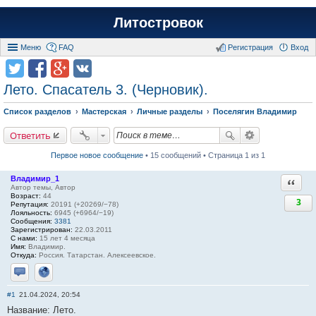
Литостровок
Меню
FAQ
Регистрация
Вход
Лето. Спасатель 3. (Черновик).
Список разделов
Мастерская
Личные разделы
Поселягин Владимир
Ответить
Первое новое сообщение
• 15 сообщений • Страница 1 из 1
Владимир_1
Ответи
Автор темы, Автор
Возраст:
44
3
Репутация:
20191 (+20269/−78)
Лояльность:
6945 (+6964/−19)
Сообщения:
3381
Зарегистрирован:
22.03.2011
С нами:
15 лет 4 месяца
Имя:
Владимир.
Откуда:
Россия. Татарстан. Алексеевское.
Отправить личное сообщение
Сайт
#1
21.04.2024, 20:54
Название: Лето.