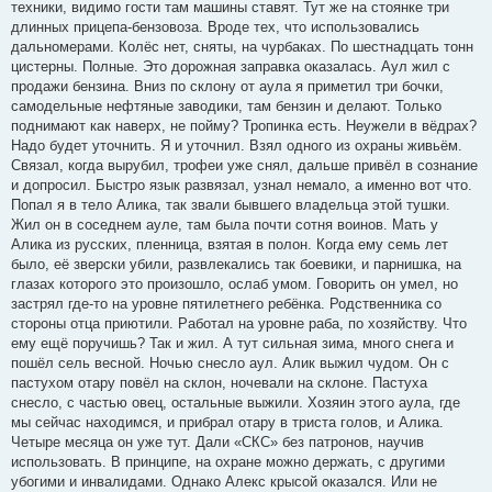
техники, видимо гости там машины ставят. Тут же на стоянке три
длинных прицепа-бензовоза. Вроде тех, что использовались
дальномерами. Колёс нет, сняты, на чурбаках. По шестнадцать тонн
цистерны. Полные. Это дорожная заправка оказалась. Аул жил с
продажи бензина. Вниз по склону от аула я приметил три бочки,
самодельные нефтяные заводики, там бензин и делают. Только
поднимают как наверх, не пойму? Тропинка есть. Неужели в вёдрах?
Надо будет уточнить. Я и уточнил. Взял одного из охраны живьём.
Связал, когда вырубил, трофеи уже снял, дальше привёл в сознание
и допросил. Быстро язык развязал, узнал немало, а именно вот что.
Попал я в тело Алика, так звали бывшего владельца этой тушки.
Жил он в соседнем ауле, там была почти сотня воинов. Мать у
Алика из русских, пленница, взятая в полон. Когда ему семь лет
было, её зверски убили, развлекались так боевики, и парнишка, на
глазах которого это произошло, ослаб умом. Говорить он умел, но
застрял где-то на уровне пятилетнего ребёнка. Родственника со
стороны отца приютили. Работал на уровне раба, по хозяйству. Что
ему ещё поручишь? Так и жил. А тут сильная зима, много снега и
пошёл сель весной. Ночью снесло аул. Алик выжил чудом. Он с
пастухом отару повёл на склон, ночевали на склоне. Пастуха
снесло, с частью овец, остальные выжили. Хозяин этого аула, где
мы сейчас находимся, и прибрал отару в триста голов, и Алика.
Четыре месяца он уже тут. Дали «СКС» без патронов, научив
использовать. В принципе, на охране можно держать, с другими
убогими и инвалидами. Однако Алекс крысой оказался. Или не