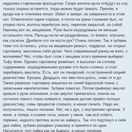
недалеко старческим фальцетом. Скоро жители аула отбудут ко сну,
только охрана останется, тогда можно будет бежать. Причём, я
вроде как в пленника попал. Избит и заперт, но уверенности в этом
нет. Отметелили парня хорошо, я почти на грани сознания был, но
упорно полз, волоча перебитую ногу, перелом закрытый, за собой.
Наконец вот он, вещмешок. Руки были изуродованы не меньше
остального тела. Пальцы если не раздроблены, то близко, опухали,
как сосиски. Дробили что ли кости рук? Очень похоже. Так я зубами,
теми что остались, узлы на вещмешке рванул, подёргал, но открыл
горловину, мысленно себя ругая. Чего современный ранец не взял, с
молниями? Нет, чтобы был схож с вещами этого времени выбирал.
Тьфу блин. Однако горловину развязал, я высыпал на солому
содержимое, изуродованными руками это было сложно, и стал
перебирать амулеты. Есть, вот он лекарский, со встроенной опцией
диагностики. Брошка. Двадцать лет ими пользуюсь, знаю от и до.
Также развязал горловину мешочка из синей бархатной ткани, с
запасными накопителями. Зубами помогал. Потом привязал амулет
кровью к руне опознания, и как амулет приписался, значок на
сетчатке левого глаза появился, перовым делом провёл полную
диагностику, семь процентов слизало, и начал лечить. Надо же,
получилось, пошло лечение. Нет, не с рук, с внутренних органов. У
меня, а теперь я хозяин тела, значит у меня, там всё отбито,
порвано, недолго протяну если не займусь. Так что подтянул к себе
два пайка, зубами разорвал упаковку и принялся за один.
Насытился, пол пайка как не бывало, и начал лечение.