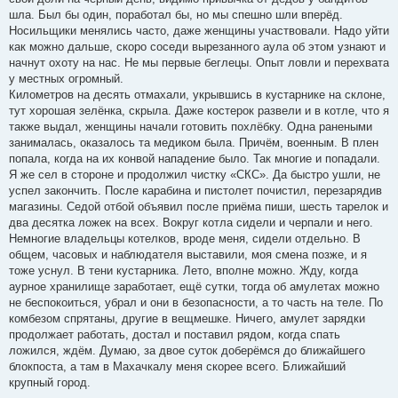
шла. Был бы один, поработал бы, но мы спешно шли вперёд.
Носильщики менялись часто, даже женщины участвовали. Надо уйти
как можно дальше, скоро соседи вырезанного аула об этом узнают и
начнут охоту на нас. Не мы первые беглецы. Опыт ловли и перехвата
у местных огромный.
Километров на десять отмахали, укрывшись в кустарнике на склоне,
тут хорошая зелёнка, скрыла. Даже костерок развели и в котле, что я
также выдал, женщины начали готовить похлёбку. Одна ранеными
занималась, оказалось та медиком была. Причём, военным. В плен
попала, когда на их конвой нападение было. Так многие и попадали.
Я же сел в стороне и продолжил чистку «СКС». Да быстро ушли, не
успел закончить. После карабина и пистолет почистил, перезарядив
магазины. Седой отбой объявил после приёма пиши, шесть тарелок и
два десятка ложек на всех. Вокруг котла сидели и черпали и него.
Немногие владельцы котелков, вроде меня, сидели отдельно. В
общем, часовых и наблюдателя выставили, моя смена позже, и я
тоже уснул. В тени кустарника. Лето, вполне можно. Жду, когда
аурное хранилище заработает, ещё сутки, тогда об амулетах можно
не беспокоиться, убрал и они в безопасности, а то часть на теле. По
комбезом спрятаны, другие в вещмешке. Ничего, амулет зарядки
продолжает работать, достал и поставил рядом, когда спать
ложился, ждём. Думаю, за двое суток доберёмся до ближайшего
блокпоста, а там в Махачкалу меня скорее всего. Ближайший
крупный город.