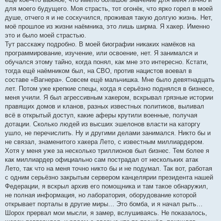
для моего будущего. Моя страсть, тот огонёк, что ярко горел в моей
душе, отчего я и не соскучился, проживая такую долгую жизнь. Нет,
моё прошлое из жизни наёмника, это лишь ширма. Я хакер. Именно
это и было моей страстью.
Тут расскажу подробно. В моей биографии никаких намёков на
программирование, изучение, или освоение, нет. Я занимался и
обучался этому тайно, когда понял, как мне это интересно. Кстати,
тогда ещё наёмником был, на СВО, против нацистов воевал в
составе «Вагнера». Совсем ещё мальчишка. Мне было девятнадцать
лет. Потом уже крепкие спецы, когда я серьёзно поднялся в бизнесе,
меня учили. Я был агрессивным хакером, вскрывал грязные истории
правящих домов и кланов, разных известных политиков, выливал
всё в открытый доступ, какие аферы крутили военные, получая
дотации. Сколько людей из высших эшелонов власти на каторгу
ушло, не перечислить. Ну и другими делами занимался. Никто бы и
не связал, знаменитого хакера Лето, с известным миллиардером.
Хотя у меня уже за несколько триллионов был бизнес. Тем более я
как миллиардер официально сам пострадал от нескольких атак
Лето, так что на меня точно никто бы и не подумал. Так вот, работая
с одним серьёзно закрытым сервером канцелярии президента нашей
Федерации, я вскрыл архив его помощника и там такое обнаружил,
не полная информация, но лаборатория, оборудование которой
открывает порталы в другие миры… Это бомба, и я начал рыть…
Шорох прервал мои мысли, я замер, вслушиваясь. Не показалось,