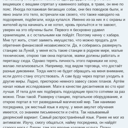
вещмешок с вещами спрятал у каменного забора, в траве, он мне по
пояс. Иногда поглаживая бегающих собак, они без поводков были, и
явно знали это тело, встречали как своего, что также наводило на
подозрения, подбегали, когда купался. Именно из-за них я с охраны и
жителей аула начинать и не хотел, кровь прольётся и те завоют,
уверен на это обучены были. Первого я бескровно удавил
хранилищем, а с остальными как пойдёт. Поэтому начну с хабара.
Мне тут жить, стоит заиметь имущество, что можно продать для
обретения финансовой независимости. Да, я собираюсь развернуть
станцию за Луной, у меня есть такие станции в родном мире, малые
технические, открою там окна порталов, маяки должны работать и
перетащу сюда. Однако терять личность этого парнишки не хочу,
желаю легализоваться. Например, под видом торговца, что достаёт
разные диковинки. Тогда никто не будет обращать на меня внимание,
если долго стану отсутствовать. А сам буду через портал уходить в
другие миры. Ладно, приоткрою немного завесу своих планов. Артём
начал новые исследования. Маги в качестве десантников во сто крат
лучше. И тела для них подбирать подходящие просто сотнями за раз
можно. План такой. Разверну станцию, портальное оборудование, и
открою портал в тот разведанный магический мир. Там нанимаю
посредника, уж местный язык я изучу, у меня амулет обучения
имеется, со знанием письменности и счёта. Так называемый
дворянский вариант. Самый распространённый язык. Ранее не мог из
антимагии. Изучу, смогу общаться, найму посредника, он найдёт
старого мага с Даром, там это вполне ходовая услуга. Плачу