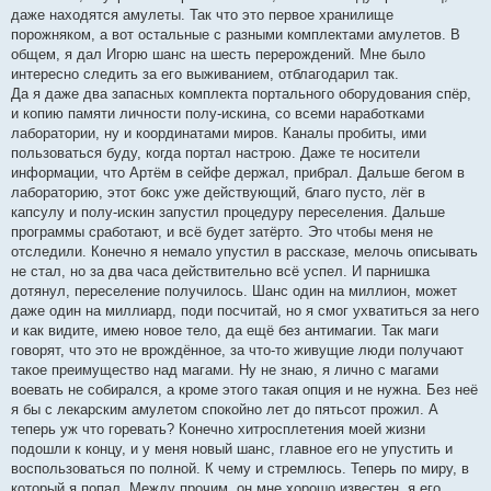
даже находятся амулеты. Так что это первое хранилище
порожняком, а вот остальные с разными комплектами амулетов. В
общем, я дал Игорю шанс на шесть перерождений. Мне было
интересно следить за его выживанием, отблагодарил так.
Да я даже два запасных комплекта портального оборудования спёр,
и копию памяти личности полу-искина, со всеми наработками
лаборатории, ну и координатами миров. Каналы пробиты, ими
пользоваться буду, когда портал настрою. Даже те носители
информации, что Артём в сейфе держал, прибрал. Дальше бегом в
лабораторию, этот бокс уже действующий, благо пусто, лёг в
капсулу и полу-искин запустил процедуру переселения. Дальше
программы сработают, и всё будет затёрто. Это чтобы меня не
отследили. Конечно я немало упустил в рассказе, мелочь описывать
не стал, но за два часа действительно всё успел. И парнишка
дотянул, переселение получилось. Шанс один на миллион, может
даже один на миллиард, поди посчитай, но я смог ухватиться за него
и как видите, имею новое тело, да ещё без антимагии. Так маги
говорят, что это не врождённое, за что-то живущие люди получают
такое преимущество над магами. Ну не знаю, я лично с магами
воевать не собирался, а кроме этого такая опция и не нужна. Без неё
я бы с лекарским амулетом спокойно лет до пятьсот прожил. А
теперь уж что горевать? Конечно хитросплетения моей жизни
подошли к концу, и у меня новый шанс, главное его не упустить и
воспользоваться по полной. К чему и стремлюсь. Теперь по миру, в
который я попал. Между прочим, он мне хорошо известен, я его