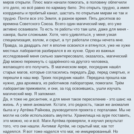
миров открыли. Плюс маги начали помогать, в половину облегчили
это дело, но всё равно по карману било. Это открыть трудно, а имея
координаты и пробитый канал, шастать по открытым мирам не так и
трудно. Почти все это Земля, в разное время. Пять десятков во
времена Советского Союза. Всего один магический мир, его уже
активно осваивали. То есть те работы что там шли, даже для меня -
хакера, были сложными. Хотя, чего удивляться, у меня узкая
специализация, взлом, и скрыт, а тут работали спецы нечета мне.
Правда, за двадцать лет я вполне освоился и втянулся, уже не хуже
местных лаборантов разбирался в их кухне. Одно из важных
исследований меня сильно заинтересовало, оказалось, магический
Дар можно перекинуть с одарённого на другого человека,
желающего его получить. В магическом мире, посредник нашёл
старых магов, которые согласились передать Дар, перед смертью, и
перешли в наш мир. Троих посредник нашёл. Передача прошла как
нужно, два архимага, из работников лаборатории, помогали. Трём
лаборантам приживили, и они, за год освоившись, ушли изучать
магический мир. Я запомнил.
Да, я тоже не десантник, и для меня такое переселение - это шанс на
жизнь. А у меня аномалия. Кстати, это редкость, такая же аномалия
была и у Артёма Райнова, руководителя проекта с порталами. Мы не
могли на себе использовать амулеты. Хранилища на ауре поставить,
это можно, но и всё. Маги Артёма проверяли, я изучил результат
того, что они нашли. Антимаг Артём, не скрытый маг, как тот
надеялся. Я вот тоже наделся что маг, не инициированный. Но