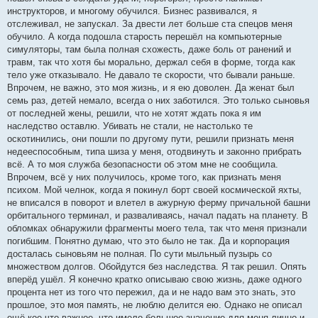
инструкторов, и многому обучился. Бизнес развивался, я
отслеживал, не запускал. За двести лет больше ста спецов меня
обучило. А когда подошла старость перешёл на компьютерные
симуляторы, там была полная схожесть, даже боль от ранений и
травм, так что хотя бы морально, держал себя в форме, тогда как
тело уже отказывало. Не давало те скорости, что бывали раньше.
Впрочем, не важно, это моя жизнь, и я ею доволен. Да женат был
семь раз, детей немало, всегда о них заботился. Это только сыновья
от последней жены, решили, что не хотят ждать пока я им
наследство оставлю. Убивать не стали, не настолько те
оскотинились, они пошли по другому пути, решили признать меня
недееспособным, типа шиза у меня, отодвинуть и законно прибрать
всё. А то моя служба безопасности об этом мне не сообщила.
Впрочем, всё у них получилось, кроме того, как признать меня
психом. Мой челнок, когда я покинул борт своей космической яхты,
не вписался в поворот и влетел в ажурную ферму причальной башни
орбитального терминал, и разваливаясь, начал падать на планету. В
обломках обнаружили фрагменты моего тела, так что меня признали
погибшим. Понятно думаю, что это было не так. Да и корпорация
досталась сыновьям не полная. По сути мыльный пузырь со
множеством долгов. Обойдутся без наследства. Я так решил. Опять
вперёд ушёл. Я конечно кратко описываю свою жизнь, даже одного
процента нет из того что пережил, да и не надо вам это знать, это
прошлое, это моя память, не люблю делится ею. Однако не описал
ещё кое-что важное, что имело большое значение для меня лично и