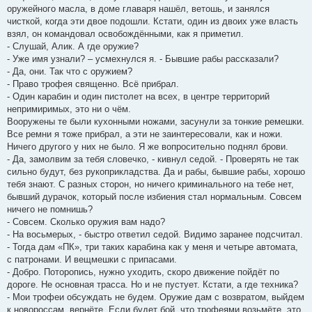
оружейного масла, в доме главаря нашёл, ветошь, и занялся
чисткой, когда эти двое подошли. Кстати, один из двоих уже власть
взял, он командовал освобождёнными, как я приметил.
- Слушай, Алик. А где оружие?
- Уже имя узнали? – усмехнулся я. - Бывшие рабы рассказали?
- Да, они. Так что с оружием?
- Право трофея священно. Всё прибрал.
- Один карабин и один пистолет на всех, в центре территорий
непримиримых, это ни о чём.
Вооружены те были кухонными ножами, засунули за тонкие ремешки.
Все ремни я тоже прибрал, а эти не заинтересовали, как и ножи.
Ничего другого у них не было. Я же вопросительно поднял брови.
- Да, замолвим за тебя словечко, - кивнул седой. - Проверять не так
сильно будут, без рукоприкладства. Да и рабы, бывшие рабы, хорошо
тебя знают. С разных сторон, но ничего криминального на тебе нет,
бывший дурачок, который после избиения стал нормальным. Совсем
ничего не помнишь?
- Совсем. Сколько оружия вам надо?
- На восьмерых, - быстро ответил седой. Видимо заранее подсчитал.
- Тогда дам «ПК», три таких карабина как у меня и четыре автомата,
с патронами. И вещмешки с припасами.
- Добро. Поторопись, нужно уходить, скоро движение пойдёт по
дороге. Не основная трасса. Но и не пустует. Кстати, а где техника?
- Мои трофеи обсуждать не будем. Оружие дам с возвратом, выйдем
к новороссам, вернёте. Если будет бой, что трофеями возьмёте, это