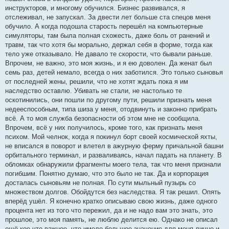
инструкторов, и многому обучился. Бизнес развивался, я
отслеживал, не запускал. За двести лет больше ста спецов меня
обучило. А когда подошла старость перешёл на компьютерные
симуляторы, там была полная схожесть, даже боль от ранений и
травм, так что хотя бы морально, держал себя в форме, тогда как
тело уже отказывало. Не давало те скорости, что бывали раньше.
Впрочем, не важно, это моя жизнь, и я ею доволен. Да женат был
семь раз, детей немало, всегда о них заботился. Это только сыновья
от последней жены, решили, что не хотят ждать пока я им
наследство оставлю. Убивать не стали, не настолько те
оскотинились, они пошли по другому пути, решили признать меня
недееспособным, типа шиза у меня, отодвинуть и законно прибрать
всё. А то моя служба безопасности об этом мне не сообщила.
Впрочем, всё у них получилось, кроме того, как признать меня
психом. Мой челнок, когда я покинул борт своей космической яхты,
не вписался в поворот и влетел в ажурную ферму причальной башни
орбитального терминал, и разваливаясь, начал падать на планету. В
обломках обнаружили фрагменты моего тела, так что меня признали
погибшим. Понятно думаю, что это было не так. Да и корпорация
досталась сыновьям не полная. По сути мыльный пузырь со
множеством долгов. Обойдутся без наследства. Я так решил. Опять
вперёд ушёл. Я конечно кратко описываю свою жизнь, даже одного
процента нет из того что пережил, да и не надо вам это знать, это
прошлое, это моя память, не люблю делится ею. Однако не описал
ещё кое-что важное, что имело большое значение для меня лично и