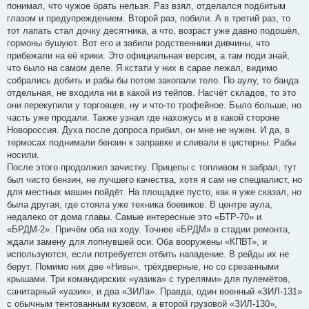
понимал, что чужое брать нельзя. Раз взял, отделался подбитым
глазом и предупреждением. Второй раз, побили. А в третий раз, то
тот лапать стал дочку десятника, а что, возраст уже давно подошёл,
гормоны бушуют. Вот его и забили родственники дивчины, что
прибежали на её крики. Это официальная версия, а там поди знай,
что было на самом деле. Я кстати у них в сарае лежал, видимо
собрались добить и рабы бы потом закопали тело. По аулу, то банда
отдельная, не входила ни в какой из тейпов. Насчёт складов, то это
они перекупили у торговцев, ну и что-то трофейное. Было больше, но
часть уже продали. Также узнал где нахожусь и в какой стороне
Новороссия. Духа после допроса прибил, он мне не нужен. И да, в
термосах поднимали бензин к заправке и сливали в цистерны. Рабы
носили.
После этого продолжил зачистку. Прицепы с топливом я забрал, тут
был чисто бензин, не лучшего качества, хотя я сам не специалист, но
для местных машин пойдёт. На площадке пусто, как я уже сказал, но
была другая, где стояла уже техника боевиков. В центре аула,
недалеко от дома главы. Самые интересные это «БТР-70» и
«БРДМ-2». Причём оба на ходу. Точнее «БРДМ» в стадии ремонта,
ждали замену для лопнувшей оси. Оба вооружены «КПВТ», и
используются, если потребуется отбить нападение. В рейды их не
берут. Помимо них две «Нивы», трёхдверные, но со срезанными
крышами. Три командирских «уазика» с турелями» для пулемётов,
санитарный «уазик», и два «ЗИЛа». Правда, один военный «ЗИЛ-131»
с обычным тентованным кузовом, а второй грузовой «ЗИЛ-130»,