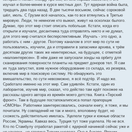
изучал и более-менее в курсе местных дел. Тут ядерная война была,
тридцать два года назад. В две тысячи восьмом, сейчас сороковой
шёл, июль. С Грузии всё началось, как-то все втянулись в Третью
мировую. Люди, те немногие кто выжил, живут на осколках былого.
Думаю, про этот мир стоит описать побольше. Кстати, когда его
открыли и изучали, десантника туда отправлять никто и не думал,
для этого мир считался бесперспективным. Изучать - это одно, а
работать с ним - другое. Поэтому каналом в этот мир по сути не
пользовались, изучили, да и отправили в запасники архива, к трём
десяткам других таких же неинтересных, на будущее, с отметкой
«малоинтересен». В нём даже не запускали зонды на орбиту для
сканирования поверхности планеты на предмет доноров тел. Я сам
их туда запустил, взяв нужное оборудование со склада, из резерва,
включив мир в поисковую систему. Но обнаружить это
вмешательство, по сути невозможно, я всё подтёр. И надо же.
Сработало именно на этот мир. Сам удивлён. Кстати, один из
лаборантов, изучив мир, сказал, что действо там идёт похожее на
рассказы одного автора из времён моего детства. Книга «Терский
фронт». Там в будущее постапокалипсиса попал прапорщик
«ОМОНа». Работники заинтересовались, скачали книгу, я тоже, и мы
почитали. Ну совпадений не так и много, вполовину будет, но
схожесть действительно имелась. Уцелели турки и южные области
России, Украины. Кавказ весь. Турция тут тоже уцелела. Но не вся.
Кто по Стамбулу отработал ракетой с ядерной начинкой сейчас уже и
не узнаешь, но столица Турции уцелела. Она в Анкаре. Японии,