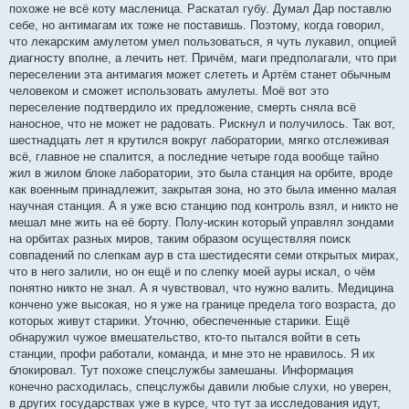
похоже не всё коту масленица. Раскатал губу. Думал Дар поставлю
себе, но антимагам их тоже не поставишь. Поэтому, когда говорил,
что лекарским амулетом умел пользоваться, я чуть лукавил, опцией
диагносту вполне, а лечить нет. Причём, маги предполагали, что при
переселении эта антимагия может слететь и Артём станет обычным
человеком и сможет использовать амулеты. Моё вот это
переселение подтвердило их предложение, смерть сняла всё
наносное, что не может не радовать. Рискнул и получилось. Так вот,
шестнадцать лет я крутился вокруг лаборатории, мягко отслеживая
всё, главное не спалится, а последние четыре года вообще тайно
жил в жилом блоке лаборатории, это была станция на орбите, вроде
как военным принадлежит, закрытая зона, но это была именно малая
научная станция. А я уже всю станцию под контроль взял, и никто не
мешал мне жить на её борту. Полу-искин который управлял зондами
на орбитах разных миров, таким образом осуществляя поиск
совпадений по слепкам аур в ста шестидесяти семи открытых мирах,
что в него залили, но он ещё и по слепку моей ауры искал, о чём
понятно никто не знал. А я чувствовал, что нужно валить. Медицина
кончено уже высокая, но я уже на границе предела того возраста, до
которых живут старики. Уточню, обеспеченные старики. Ещё
обнаружил чужое вмешательство, кто-то пытался войти в сеть
станции, профи работали, команда, и мне это не нравилось. Я их
блокировал. Тут похоже спецслужбы замешаны. Информация
конечно расходилась, спецслужбы давили любые слухи, но уверен,
в других государствах уже в курсе, что тут за исследования идут,