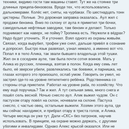
техники, видимо гости там машины ставят. Тут же на стоянке три
длинных прицепа-бензовоза. Вроде тех, что использовались
дальномерами. Колёс нет, сняты, на чурбаках. По шестнадцать тонн
цистерны. Полные. Это дорожная заправка оказалась. Аул жил с
продажи бензина. Вниз по склону от аула я приметил три бочки,
самодельные нефтяные заводики, там бензин и делают. Только
поднимают как наверх, не пойму? Тропинка есть. Неужели в вёдрах?
Надо будет уточнить. Я и уточнил. Взял одного из охраны живьём.
Связал, когда вырубил, трофеи уже снял, дальше привёл в сознание
и допросил. Быстро язык развязал, узнал немало, а именно вот что.
Попал я в тело Алика, так звали бывшего владельца этой тушки.
Жил он в соседнем ауле, там была почти сотня воинов. Мать у
Алика из русских, пленница, взятая в полон. Когда ему семь лет
было, её зверски убили, развлекались так боевики, и парнишка, на
глазах которого это произошло, ослаб умом. Говорить он умел, но
застрял где-то на уровне пятилетнего ребёнка. Родственника со
стороны отца приютили. Работал на уровне раба, по хозяйству. Что
ему ещё поручишь? Так и жил. А тут сильная зима, много снега и
пошёл сель весной. Ночью снесло аул. Алик выжил чудом. Он с
пастухом отару повёл на склон, ночевали на склоне. Пастуха
снесло, с частью овец, остальные выжили. Хозяин этого аула, где
мы сейчас находимся, и прибрал отару в триста голов, и Алика.
Четыре месяца он уже тут. Дали «СКС» без патронов, научив
использовать. В принципе, на охране можно держать, с другими
убогими и инвалидами. Однако Алекс крысой оказался. Или не