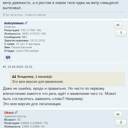
метр девяносто, а я ростом в новом теле едва на метр семьдесят
вытягивал.
Я не писатель - я просто автор.
dobryiviewer
Ответи
Новичок
Репутация:
742 (+758/−16)
1
Лояльность:
3691 (+3721/−30)
Сообщения:
861
Зарегистрирован:
16.01.2011
С нами:
15 лет 6 месяцев
Имя:
Попов Евгений
Откуда:
Санкт-Петербург
Отправить личное сообщение
#2
21.04.2024, 22:31
Владимир_1 писал(а):
Это моя версия для вживления.
Даже не ошибка, вроде и правильно. Но чисто по первому
впечатлению кажется что речь идёт о вживлении чего то. Может
быть согласитесь заменить слово? Например:
Это моя версия для легализации.
Uksus
Ответи
Администратор
Возраст:
62
2
Репутация:
24909 (+24984/−75)
Лояльность:
1586 (+1586/−0)