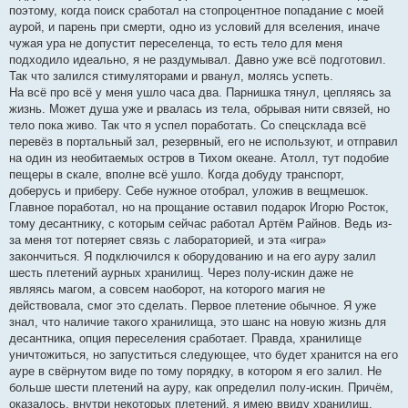
поэтому, когда поиск сработал на стопроцентное попадание с моей
аурой, и парень при смерти, одно из условий для вселения, иначе
чужая ура не допустит переселенца, то есть тело для меня
подходило идеально, я не раздумывал. Давно уже всё подготовил.
Так что залился стимуляторами и рванул, молясь успеть.
На всё про всё у меня ушло часа два. Парнишка тянул, цепляясь за
жизнь. Может душа уже и рвалась из тела, обрывая нити связей, но
тело пока живо. Так что я успел поработать. Со спецсклада всё
перевёз в портальный зал, резервный, его не используют, и отправил
на один из необитаемых остров в Тихом океане. Атолл, тут подобие
пещеры в скале, вполне всё ушло. Когда добуду транспорт,
доберусь и приберу. Себе нужное отобрал, уложив в вещмешок.
Главное поработал, но на прощание оставил подарок Игорю Росток,
тому десантнику, с которым сейчас работал Артём Райнов. Ведь из-
за меня тот потеряет связь с лабораторией, и эта «игра»
закончиться. Я подключился к оборудованию и на его ауру залил
шесть плетений аурных хранилищ. Через полу-искин даже не
являясь магом, а совсем наоборот, на которого магия не
действовала, смог это сделать. Первое плетение обычное. Я уже
знал, что наличие такого хранилища, это шанс на новую жизнь для
десантника, опция переселения сработает. Правда, хранилище
уничтожиться, но запуститься следующее, что будет хранится на его
ауре в свёрнутом виде по тому порядку, в котором я его залил. Не
больше шести плетений на ауру, как определил полу-искин. Причём,
оказалось, внутри некоторых плетений, я имею ввиду хранилищ,