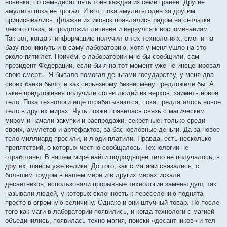
новинка, по семьдесят пять тонн каждая из семи граней. Другие
амулеты пока не трогал. И вот, пока амулеты один за другим
приписывались, флажки их иконок появлялись рядом на сетчатке
левого глаза, я продолжил лечение и вернулся к воспоминаниям.
Так вот, когда я информацию получил о тех технологиях, смог и на
базу проникнуть и в саму лабораторию, хотя у меня ушло на это
около пяти лет. Причём, о лаборатории мне бы сообщили, сам
президент Федерации, если бы я на тот момент уже не инсценировал
свою смерть. Я бывало помогал деньгами государству, у меня два
своих банка было, и как серьёзному бизнесмену предложили бы. А
такие предложения получили сотни людей из верхов, заиметь новое
тело. Пока технологи ещё отрабатываются, пока предлагалось новое
тело в других мирах. Чуть позже появилась связь с магическим
миром и начали закупки и распродажи, секретные, только среди
своих, амулетов и артефактов, за баснословные деньги. Да за новое
тело миллиард просили, и люди платили. Правда, есть несколько
препятствий, о которых честно сообщалось. Технологии не
отработаны. В нашем мире найти подходящее тело не получалось, в
других, шансы уже велики. До того, как с магами связались, с
большим трудом в нашем мире и в других мирах искали
десантников, использовали прорывные технологии замены душ, так
называли людей, у которых склонность к переселению поднята
просто в огромную величину. Однако и они штучный товар. Но после
того как маги в лаборатории появились, и когда технологи с магией
объединились, появилась техно-магия, поиски «десантников» и тел