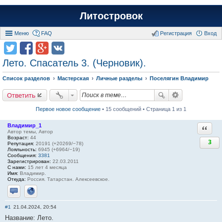
Литостровок
Меню
FAQ
Регистрация
Вход
Лето. Спасатель 3. (Черновик).
Список разделов
Мастерская
Личные разделы
Поселягин Владимир
Ответить
Первое новое сообщение
• 15 сообщений • Страница 1 из 1
Владимир_1
Ответи
Автор темы, Автор
Возраст:
44
3
Репутация:
20191 (+20269/−78)
Лояльность:
6945 (+6964/−19)
Сообщения:
3381
Зарегистрирован:
22.03.2011
С нами:
15 лет 4 месяца
Имя:
Владимир.
Откуда:
Россия. Татарстан. Алексеевское.
Отправить личное сообщение
Сайт
#1
21.04.2024, 20:54
Название: Лето.