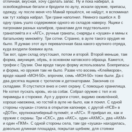
отличная, вкусная, хочу сделать запас. Ну и пока набирал, а
освобождённые бегали и бродили по аулу, искали оружие, припасы,
одежду, ну после меня что Мамай прошёлся, не найдут, я вспоминал
как тут хабара набрал. Три грани наполнил. Немного ошибся я. В
одну грань ушло содержимое одного из складов наверху. Ящики с
патронами разных калибров, гранатами для подствольного
гранатомёта и к «АГС», ручные гранаты, снаряды к «зушке» и мины к
батальному миномёту. Три сотни. Странно, в ауле такого орудия не
было. Я думаю этот аул перевалочная база какого крупного отряда,
куда входили боевики аула.
Так вот, один склад опустошил, потом и второй. Второй меньше, там
форма, амуниция, обувь, в основном натовского образца. Кажется,
трофеи с Грузии. Они вроде такую форму использовали. Боеприпасы
и форма, но оружия там не было. Разве что восемь «Клейморов»,
вроде нашей «МОН-50», впрочем, семь «МОН-50» тоже были. Да с
два десятка ящиков с тротилом и детонаторами. Закончив со
складами. Я спустился вниз и снял охрану. С помощью хранилища.
Не хотел пускать кровь, из-за собак. Собрал оружие с тел и из
пирамиды в сторожке. Аул у дороги стоял, видимо оживлённой,
хорошо наезжена, но гостей в ауле не было, как я понял. С одной
стороны «зушка» стояла в открытом капонире, с другой «НСВ» в
«ДОТе», крупнокалиберный пулемёт, и «АГС». Я прибрал их, как и
оружие с охраны. Три «СКС», два «АКС», один «АКМС», два «АКМ»
и один «ПКМ». С одной стороны села, там где «зушка» находилась,
довольно длинная площадка, покрытая щебнем, для стоянки