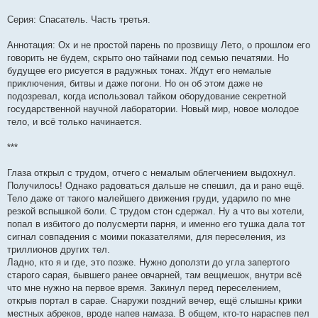
Серия: Спасатель. Часть третья.
Аннотация: Ох и не простой парень по прозвищу Лето, о прошлом его
говорить не будем, скрыто оно тайнами под семью печатями. Но
будущее его рисуется в радужных тонах. Ждут его немалые
приключения, битвы и даже погони. Но он об этом даже не
подозревал, когда использовал тайком оборудование секретной
государственной научной лаборатории. Новый мир, новое молодое
тело, и всё только начинается.
***
Глаза открыл с трудом, отчего с немалым облегчением выдохнул.
Получилось! Однако радоваться дальше не спешил, да и рано ещё.
Тело даже от такого малейшего движения груди, ударило по мне
резкой вспышкой боли. С трудом стон сдержал. Ну а что вы хотели,
попал в избитого до полусмерти парня, и именно его тушка дала тот
сигнал совпадения с моими показателями, для переселения, из
триллионов других тел.
Ладно, кто я и где, это позже. Нужно доползти до угла запертого
старого сарая, бывшего ранее овчарней, там вещмешок, внутри всё
что мне нужно на первое время. Закинул перед переселением,
открыв портал в сарае. Снаружи поздний вечер, ещё слышны крики
местных абреков, вроде напев намаза. В общем, кто-то нараспев пел