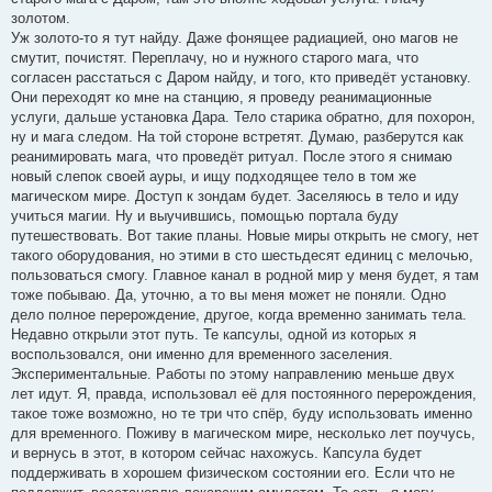
золотом.
Уж золото-то я тут найду. Даже фонящее радиацией, оно магов не
смутит, почистят. Переплачу, но и нужного старого мага, что
согласен расстаться с Даром найду, и того, кто приведёт установку.
Они переходят ко мне на станцию, я проведу реанимационные
услуги, дальше установка Дара. Тело старика обратно, для похорон,
ну и мага следом. На той стороне встретят. Думаю, разберутся как
реанимировать мага, что проведёт ритуал. После этого я снимаю
новый слепок своей ауры, и ищу подходящее тело в том же
магическом мире. Доступ к зондам будет. Заселяюсь в тело и иду
учиться магии. Ну и выучившись, помощью портала буду
путешествовать. Вот такие планы. Новые миры открыть не смогу, нет
такого оборудования, но этими в сто шестьдесят единиц с мелочью,
пользоваться смогу. Главное канал в родной мир у меня будет, я там
тоже побываю. Да, уточню, а то вы меня может не поняли. Одно
дело полное перерождение, другое, когда временно занимать тела.
Недавно открыли этот путь. Те капсулы, одной из которых я
воспользовался, они именно для временного заселения.
Экспериментальные. Работы по этому направлению меньше двух
лет идут. Я, правда, использовал её для постоянного перерождения,
такое тоже возможно, но те три что спёр, буду использовать именно
для временного. Поживу в магическом мире, несколько лет поучусь,
и вернусь в этот, в котором сейчас нахожусь. Капсула будет
поддерживать в хорошем физическом состоянии его. Если что не