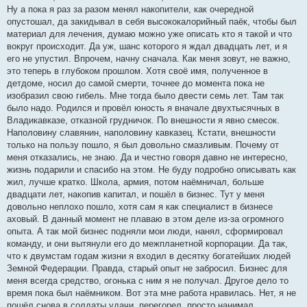
Ну а пока я раз за разом менял накопители, как очередной
опустошал, да закидывал в себя высококалорийный паёк, чтобы был
материал для лечения, думаю можно уже описать кто я такой и что
вокруг происходит. Да уж, шанс которого я ждал двадцать лет, и я
его не упустил. Впрочем, начну сначала. Как меня зовут, не важно,
это теперь в глубоком прошлом. Хотя своё имя, полученное в
детдоме, носил до самой смерти, точнее до момента пока не
изобразил свою гибель. Мне тогда было двести семь лет. Там так
было надо. Родился и провёл юность я вначале двухтысячных в
Владикавказе, отказной грудничок. По внешности я явно смесок.
Наполовину славянин, наполовину кавказец. Кстати, внешности
только на пользу пошло, я был довольно смазливым. Почему от
меня отказались, не знаю. Да и честно говоря давно не интересно,
жизнь подарили и спасибо на этом. Не буду подробно описывать как
жил, лучше кратко. Школа, армия, потом наёмничал, больше
двадцати лет, накопив капитал, и пошёл в бизнес. Тут у меня
довольно неплохо пошло, хотя сам я как специалист в бизнесе
аховый. В данный момент не плаваю в этом деле из-за огромного
опыта. А так мой бизнес подняли мои люди, нанял, сформировал
команду, и они вытянули его до межпланетной корпорации. Да так,
что к двумстам годам жизни я входил в десятку богатейших людей
Земной Федерации. Правда, старый опыт не забросил. Бизнес для
меня всегда средство, огонька с ним я не получал. Другое дело то
время пока был наёмником. Вот эта мне работа нравилась. Нет, я не
пошёл снова в солдаты удачи, перегорел, просто нанимал