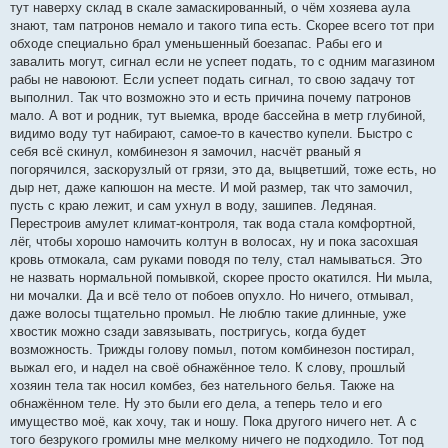
тут наверху склад в скале замаскированный, о чём хозяева аула
знают, там патронов немало и такого типа есть. Скорее всего тот при
обходе специально брал уменьшенный боезапас. Рабы его и
завалить могут, сигнал если не успеет подать, то с одним магазином
рабы не навоюют. Если успеет подать сигнал, то свою задачу тот
выполнил. Так что возможно это и есть причина почему патронов
мало. А вот и родник, тут выемка, вроде бассейна в метр глубиной,
видимо воду тут набирают, самое-то в качество купели. Быстро с
себя всё скинул, комбинезон я замочил, насчёт рваный я
погорячился, заскорузлый от грязи, это да, выцветший, тоже есть, но
дыр нет, даже капюшон на месте. И мой размер, так что замочил,
пусть с краю лежит, и сам ухнул в воду, зашипев. Ледяная.
Перестроив амулет климат-контроля, так вода стала комфортной,
лёг, чтобы хорошо намочить колтун в волосах, ну и пока засохшая
кровь отмокала, сам руками поводя по телу, стал намываться. Это
не назвать нормальной помывкой, скорее просто окатился. Ни мыла,
ни мочалки. Да и всё тело от побоев опухло. Но ничего, отмывал,
даже волосы тщательно промыл. Не люблю такие длинные, уже
хвостик можно сзади завязывать, постригусь, когда будет
возможность. Трижды голову помыл, потом комбинезон постирал,
выжал его, и надел на своё обнажённое тело. К слову, прошлый
хозяин тела так носил комбез, без нательного белья. Также на
обнажённом теле. Ну это были его дела, а теперь тело и его
имущество моё, как хочу, так и ношу. Пока другого ничего нет. А с
того безрукого громилы мне мелкому ничего не подходило. Тот под