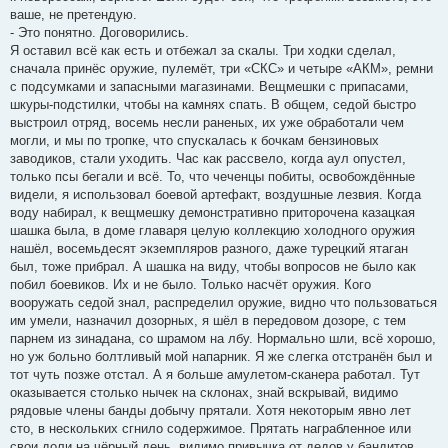
ваше, не претендую.
- Это понятно. Договорились.
Я оставил всё как есть и отбежал за скалы. Три ходки сделал,
сначала принёс оружие, пулемёт, три «СКС» и четыре «АКМ», ремни
с подсумками и запасными магазинами. Вещмешки с припасами,
шкуры-подстилки, чтобы на камнях спать. В общем, седой быстро
выстроил отряд, восемь несли раненых, их уже обработали чем
могли, и мы по тропке, что спускалась к бочкам бензиновых
заводиков, стали уходить. Час как рассвело, когда аул опустел,
только псы бегали и всё. То, что чеченцы побиты, освобождённые
видели, я использовал боевой артефакт, воздушные лезвия. Когда
воду набирал, к вещмешку демонстративно приторочена казацкая
шашка была, в доме главаря целую коллекцию холодного оружия
нашёл, восемьдесят экземпляров разного, даже турецкий ятаган
был, тоже прибрал. А шашка на виду, чтобы вопросов не было как
побил боевиков. Их и не было. Только насчёт оружия. Кого
вооружать седой знал, распределил оружие, видно что пользоваться
им умели, назначил дозорных, я шёл в передовом дозоре, с тем
парнем из зинадана, со шрамом на лбу. Нормально шли, всё хорошо,
но уж больно болтливый мой напарник. Я же слегка отстранён был и
тот чуть позже отстал. А я больше амулетом-сканера работал. Тут
оказывается столько нычек на склонах, знай вскрывай, видимо
рядовые члены банды добычу прятали. Хотя некоторым явно лет
сто, в нескольких сгнило содержимое. Прятать награбленное или
свои доли на чёрный день, видимо привычка от дедов у бандитов