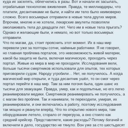
куда их заселять, облегчились в разы. Вот и начали их засылать,
отрабатывая технологию вживления. Правда, те миллиардеры, что
платили, десантниками не были, и найти им тело было неимоверно
сложно. Всего восьмерых отправили в новые тела других миров.
Впрочем, многие и не хотели, лекарские амулеты позволяли
омолаживать тела до двадцати лет. Чего им в новые тела прыгать?
Однако и желающие были, и немало, но вот только восьмерых
отправили.
Что по магам, да, стоит прояснить этот момент. Их в наш мир
перевели уже за полторы сотни, наёмные работники. Я не говорил,
но главная проблема порталов, это невозможность живой материи,
какой бы защита не была, включая магическую, проходить через
портал. Живые из мира в мир не проходили. Исследования вели,
больше тысячи смертников использовали для опытов, тех которых
приговорили судом. Народу угробили… Нет, не получилось. А когда
магический мир открыли, и туда десантник ушёл, то он смог через
портал перейти в наш мир. Там за ним погоня была, один шанс из
тысячи для эвакуации. Правда, умер, как и подопытные, но его легко
реанимировали медики. Смертников реанимировать не получилось, а
с магом без проблем. Так и нанимали, те переходили, умирая, их
реанимировали, и они включались в работу, поэтому исследования
так мощно и рванули вперёд. Что по открытию нового мира, там
оборудование летело, сгорало от перегруза, а оно стоило как
средний крейсер. Представляете, какие расходы? Потому богачей и
включили в дело, государство не тянуло. Вон уже за сто шестьдесят