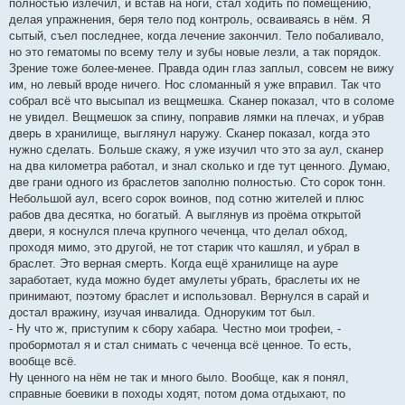
полностью излечил, и встав на ноги, стал ходить по помещению,
делая упражнения, беря тело под контроль, осваиваясь в нём. Я
сытый, съел последнее, когда лечение закончил. Тело побаливало,
но это гематомы по всему телу и зубы новые лезли, а так порядок.
Зрение тоже более-менее. Правда один глаз заплыл, совсем не вижу
им, но левый вроде ничего. Нос сломанный я уже вправил. Так что
собрал всё что высыпал из вещмешка. Сканер показал, что в соломе
не увидел. Вещмешок за спину, поправив лямки на плечах, и убрав
дверь в хранилище, выглянул наружу. Сканер показал, когда это
нужно сделать. Больше скажу, я уже изучил что это за аул, сканер
на два километра работал, и знал сколько и где тут ценного. Думаю,
две грани одного из браслетов заполню полностью. Сто сорок тонн.
Небольшой аул, всего сорок воинов, под сотню жителей и плюс
рабов два десятка, но богатый. А выглянув из проёма открытой
двери, я коснулся плеча крупного чеченца, что делал обход,
проходя мимо, это другой, не тот старик что кашлял, и убрал в
браслет. Это верная смерть. Когда ещё хранилище на ауре
заработает, куда можно будет амулеты убрать, браслеты их не
принимают, поэтому браслет и использовал. Вернулся в сарай и
достал вражину, изучая инвалида. Одноруким тот был.
- Ну что ж, приступим к сбору хабара. Честно мои трофеи, -
пробормотал я и стал снимать с чеченца всё ценное. То есть,
вообще всё.
Ну ценного на нём не так и много было. Вообще, как я понял,
справные боевики в походы ходят, потом дома отдыхают, по