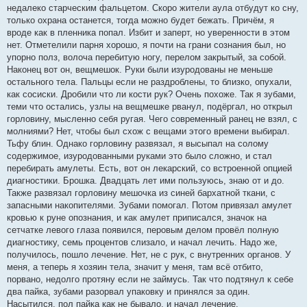
недалеко старческим фальцетом. Скоро жители аула отбудут ко сну,
только охрана останется, тогда можно будет бежать. Причём, я
вроде как в пленника попал. Избит и заперт, но уверенности в этом
нет. Отметелили парня хорошо, я почти на грани сознания был, но
упорно полз, волоча перебитую ногу, перелом закрытый, за собой.
Наконец вот он, вещмешок. Руки были изуродованы не меньше
остального тела. Пальцы если не раздроблены, то близко, опухали,
как сосиски. Дробили что ли кости рук? Очень похоже. Так я зубами,
теми что остались, узлы на вещмешке рванул, подёргал, но открыл
горловину, мысленно себя ругая. Чего современный ранец не взял, с
молниями? Нет, чтобы был схож с вещами этого времени выбирал.
Тьфу блин. Однако горловину развязал, я высыпал на солому
содержимое, изуродованными руками это было сложно, и стал
перебирать амулеты. Есть, вот он лекарский, со встроенной опцией
диагностики. Брошка. Двадцать лет ими пользуюсь, знаю от и до.
Также развязал горловину мешочка из синей бархатной ткани, с
запасными накопителями. Зубами помогал. Потом привязал амулет
кровью к руне опознания, и как амулет приписался, значок на
сетчатке левого глаза появился, перовым делом провёл полную
диагностику, семь процентов слизало, и начал лечить. Надо же,
получилось, пошло лечение. Нет, не с рук, с внутренних органов. У
меня, а теперь я хозяин тела, значит у меня, там всё отбито,
порвано, недолго протяну если не займусь. Так что подтянул к себе
два пайка, зубами разорвал упаковку и принялся за один.
Насытился, пол пайка как не бывало, и начал лечение.