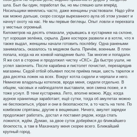
шла. Был бы один, поработал бы, но мы спешно шли вперёд.
Носильщики менялись часто, даже женщины участвовали. Надо уйти
как можно дальше, скоро соседи вырезанного аула об этом узнают и
начнут охоту на нас. Не мы первые беглецы. Опыт ловли и перехвата
у местных огромный.
Километров на десять отмахали, укрывшись в кустарнике на склоне,
тут хорошая зелёнка, скрыла. Даже костерок развели и в котле, что я
также выдал, женщины начали готовить похлёбку. Одна ранеными
занималась, оказалось та медиком была. Причём, военным. В плен
попала, когда на их конвой нападение было. Так многие и попадали.
Я же сел в стороне и продолжил чистку «СКС». Да быстро ушли, не
успел закончить. После карабина и пистолет почистил, перезарядив
магазины. Седой отбой объявил после приёма пиши, шесть тарелок и
два десятка ложек на всех. Вокруг котла сидели и черпали и него.
Немногие владельцы котелков, вроде меня, сидели отдельно. В
общем, часовых и наблюдателя выставили, моя смена позже, и я
тоже уснул. В тени кустарника. Лето, вполне можно. Жду, когда
аурное хранилище заработает, ещё сутки, тогда об амулетах можно
не беспокоиться, убрал и они в безопасности, а то часть на теле. По
комбезом спрятаны, другие в вещмешке. Ничего, амулет зарядки
продолжает работать, достал и поставил рядом, когда спать
ложился, ждём. Думаю, за двое суток доберёмся до ближайшего
блокпоста, а там в Махачкалу меня скорее всего. Ближайший
крупный город.