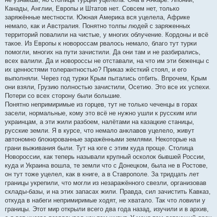
Канады, Англии, Европы и Штатов нет. Совсем нет, только
заряжённые местности. Южная Америка вся уцелела, Африке
немало, как и Австралия. Понятно толпы людей с заряженных
территорий повалили на чистые, у многих облучение. Кордоны и всё
такое. Из Европы к новороссам рвалось немало, благо тут турки
помогли, многих на пути зачистили. Да они там и не разбирались,
всех валили. Да и новороссы не отставали, на что им эти беженцы с
их ценностями толерантностью? Приказ жёсткий стоял, и его
выполняли. Через год турки Крым пытались отбить. Впрочем, Крым
они взяли, Грузию полностью зачистили, Осетию. Это все их успехи.
Потери со всех сторону были большие.
Понятно непримиримые из горцев, тут не только чеченцы в горах
засели, нормальные, кому это всё не нужно ушли к русским или
украинцам, а эти жили разбоем, налётами на казацкие станицы,
русские земли. Я в курсе, что немало анклавов уцелело, живут
автономно блокированные заражёнными землями. Некоторые на
грани выживания были. Тут на юге с этим куда проще. Столица
Новороссии, как теперь называли крупный осколок бывшей России,
куда и Украина вошла, те земли что с Донецком, была не в Ростове,
он тут тоже уцелел, как в книге, а в Ставрополе. За тридцать лет
границы укрепили, что могли из незаражённого свезли, организовав
склады-базы, и на этих запасах жили. Правда, сил зачистить Кавказ,
откуда в набеги непримиримые ходят, не хватало. Так что ловили у
границы. Этот мир открыли всего два года назад, изучили и в архив,