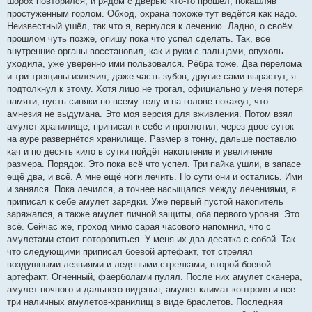
шорох повторился, и рядом с дверью кто-то прошёл, покашляв
простуженным горлом. Обход, охрана похоже тут ведётся как надо.
Неизвестный ушёл, так что я, вернулся к лечению. Ладно, о своём
прошлом чуть позже, опишу пока что успел сделать. Так, все
внутренние органы восстановил, как и руки с пальцами, опухоль
уходила, уже уверенно ими пользовался. Рёбра тоже. Два перелома
и три трещины излечил, даже часть зубов, другие сами вырастут, я
подтолкнул к этому. Хотя лицо не трогал, официально у меня потеря
памяти, пусть синяки по всему телу и на голове покажут, что
амнезия не выдумана. Это моя версия для вживления. Потом взял
амулет-хранилище, приписал к себе и проглотил, через двое суток
на ауре развернётся хранилище. Размер в тонну, дальше поставлю
кач и по десять кило в сутки пойдёт накопление и увеличение
размера. Порядок. Это пока всё что успел. Три пайка ушли, в запасе
ещё два, и всё. А мне ещё ноги лечить. По сути они и остались. Ими
и занялся. Пока лечился, а точнее насыщался между лечениями, я
приписал к себе амулет зарядки. Уже первый пустой накопитель
заряжался, а также амулет личной защиты, оба первого уровня. Это
всё. Сейчас же, проход мимо сарая часового напомнил, что с
амулетами стоит поторопиться. У меня их два десятка с собой. Так
что следующими приписал боевой артефакт, тот стрелял
воздушными лезвиями и ледяными стрелками, второй боевой
артефакт. Огненный, фаерболами пулял. После них амулет сканера,
амулет ночного и дальнего виденья, амулет климат-контроля и все
три наличных амулетов-хранилищ в виде браслетов. Последняя