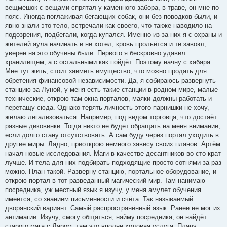
вещмешок с вещами спрятал у каменного забора, в траве, он мне по
пояс. Иногда поглаживая бегающих собак, они без поводков были, и
явно знали это тело, встречали как своего, что также наводило на
подозрения, подбегали, когда купался. Именно из-за них я с охраны и
жителей аула начинать и не хотел, кровь прольётся и те завоют,
уверен на это обучены были. Первого я бескровно удавил
хранилищем, а с остальными как пойдёт. Поэтому начну с хабара.
Мне тут жить, стоит заиметь имущество, что можно продать для
обретения финансовой независимости. Да, я собираюсь развернуть
станцию за Луной, у меня есть такие станции в родном мире, малые
технические, открою там окна порталов, маяки должны работать и
перетащу сюда. Однако терять личность этого парнишки не хочу,
желаю легализоваться. Например, под видом торговца, что достаёт
разные диковинки. Тогда никто не будет обращать на меня внимание,
если долго стану отсутствовать. А сам буду через портал уходить в
другие миры. Ладно, приоткрою немного завесу своих планов. Артём
начал новые исследования. Маги в качестве десантников во сто крат
лучше. И тела для них подбирать подходящие просто сотнями за раз
можно. План такой. Разверну станцию, портальное оборудование, и
открою портал в тот разведанный магический мир. Там нанимаю
посредника, уж местный язык я изучу, у меня амулет обучения
имеется, со знанием письменности и счёта. Так называемый
дворянский вариант. Самый распространённый язык. Ранее не мог из
антимагии. Изучу, смогу общаться, найму посредника, он найдёт
старого мага с Даром, там это вполне ходовая услуга. Плачу