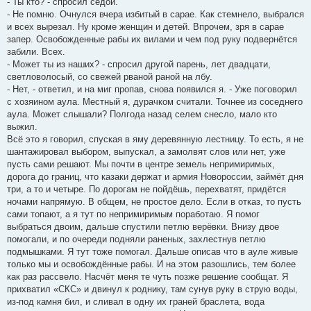
- Ты кто? - спросил седой.
- Не помню. Очнулся вчера избитый в сарае. Как стемнело, выбрался
и всех вырезал. Ну кроме женщин и детей. Впрочем, зря в сарае
запер. Освобожденные рабы их вилами и чем под руку подвернётся
забили. Всех.
- Может ты из наших? - спросил другой парень, лет двадцати,
светловолосый, со свежей рваной раной на лбу.
- Нет, - ответил, и на миг пропав, снова появился я. - Уже поговорил
с хозяином аула. Местный я, дурачком считали. Точнее из соседнего
аула. Может слышали? Полгода назад селем снесло, мало кто
выжил.
Всё это я говорил, спуская в яму деревянную лестницу. То есть, я не
шантажировал выбором, выпускал, а замолвят слов или нет, уже
пусть сами решают. Мы почти в центре земель непримиримых,
дорога до границ, что казаки держат и армия Новороссии, займёт дня
три, а то и четыре. По дорогам не пойдёшь, перехватят, придётся
ночами напрямую. В общем, не простое дело. Если в отказ, то пусть
сами топают, а я тут по непримиримым поработаю. Я помог
выбраться двоим, дальше спустили петлю верёвки. Внизу двое
помогали, и по очереди подняли раненых, захлестнув петлю
подмышками. Я тут тоже помогал. Дальше описав что в ауле живые
только мы и освобождённые рабы. И на этом разошлись, тем более
как раз рассвело. Насчёт меня те чуть позже решение сообщат. Я
прихватил «СКС» и двинул к роднику, там сунув руку в струю воды,
из-под камня бил, и сливал в одну их граней браслета, вода