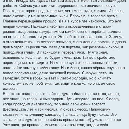
а я вот иногда поглядывал как там живут. У меня там летающий дрон
работал. Сейчас уже самоликвидировался, как значился ресурс.
Просто, некоторое представление, чего меня ждёт, я имел. И планы,
надо сказать, у меня огромные были. Впрочем, я тороплю время.
Главное перемещение прошло. Да я в курсе где нахожусь. Это аул
непримиримых. Парнишка избитый и окровавленный в старом,
рваном, выцветшем камуфляжном комбинезоне «Берёзка» валялся
на сгнившей соломе и умирал. Это всё что показал портал. Закинул
в угол вещмешок, на острове побывал, я его давно с помощью дрона
присмотрел, сбросив там маяк для портала, как резервный схрон, и
пригодился гляди. В парнишку и переселился. Ну что знал,
основное, описал, так что будем вживаться. Так вот, сработало
перемещение, как видите. На мне по сути окровавленные тряпки,
надо найти замену комбинезону. Ноги босы, шапка чёрных спутанных
волос пропитанных, даже засохшей кровью. Снаружи лето, на
замёрзну, хотя в горах бывает и летом холодно, но с климат-
контролем это не проблема. Как видите кратко, но описал свою
историю.
Всё же заточил все пять пайков, думал больше останется, ан-нет,
все ушли, но теперь я был здоров. Чуть исхудал, но цел. К слову,
когда проводил диагностику, то узнал свой новый возраст.
Шестнадцать лет и три месяца. И снова смесок. Наполовину
славянин и наполовину кавказец. На итальянца буду похож. Это
заставило задуматься, но сейчас времени нет, обдумаю всё позже.
Уже часа три прошло с момента как стемнело, когда я себя