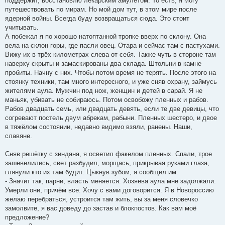
поддержит, восстановлю лекарским амулетом. То есть, я могу
путешествовать по мирам. Но мой дом тут, в этом мире после
ядерной войны. Всегда буду возвращаться сюда. Это стоит
учитывать.
А побежал я по хорошо натоптанной тропке вверх по склону. Она
вела на склон горы, где пасли овец. Отара и сейчас там с пастухами.
Вижу их в трёх километрах слева от себя. Также чуть в стороне там
наверху скрыты и замаскированы два склада. Штольни в камне
пробиты. Начну с них. Чтобы потом время не терять. После этого на
стоянку техники, там много интересного, и уже сняв охрану, займусь
жителями аула. Мужчин под нож, женщин и детей в сарай. Я не
маньяк, убивать не собираюсь. Потом освобожу пленных и рабов.
Рабов двадцать семь, или двадцать девять, если те две девицы, что
согревают постель двум абрекам, рабыни. Пленных шестеро, и двое
в тяжёлом состоянии, недавно видимо взяли, ранены. Наши,
славяне.
Сняв решётку с зиндана, я осветил факелом пленных. Спали, трое
зашевелились, свет разбудил, морщась, прикрывая руками глаза,
глянули кто их там будит. Цыкнув зубом, я сообщил им:
- Значит так, парни, власть меняется. Хозяева аула мне задолжали.
Умерли они, причём все. Хочу с вами договорится. Я в Новороссию
желаю перебраться, устроится там жить, вы за меня словечко
замолвите, я вас доведу до застав и блокпостов. Как вам моё
предложение?