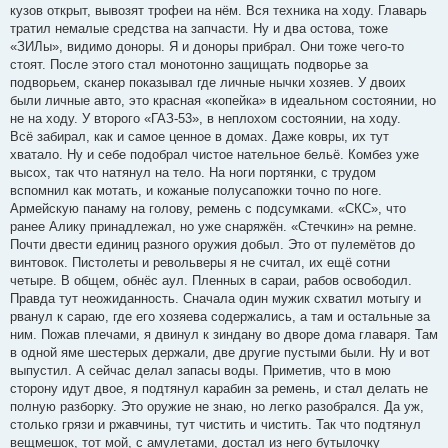
кузов открыт, вывозят трофеи на нём. Вся техника на ходу. Главарь
тратил немалые средства на запчасти. Ну и два остова, тоже
«ЗИЛы», видимо доноры. Я и доноры прибрал. Они тоже чего-то
стоят. После этого стал монотонно защищать подворье за
подворьем, сканер показывал где личные нычки хозяев. У двоих
были личные авто, это красная «копейка» в идеальном состоянии, но
не на ходу. У второго «ГАЗ-53», в неплохом состоянии, на ходу.
Всё забирал, как и самое ценное в домах. Даже ковры, их тут
хватало. Ну и себе подобрал чистое нательное бельё. Комбез уже
высох, так что натянул на тело. На ноги портянки, с трудом
вспомнил как мотать, и кожаные полусапожки точно по ноге.
Армейскую панаму на голову, ремень с подсумками. «СКС», что
ранее Алику принадлежал, но уже снаряжён. «Стечкин» на ремне.
Почти двести единиц разного оружия добыл. Это от пулемётов до
винтовок. Пистолеты и револьверы я не считал, их ещё сотни
четыре. В общем, обнёс аул. Пленных в сараи, рабов освободил.
Правда тут неожиданность. Сначала один мужик схватил мотыгу и
рванул к сараю, где его хозяева содержались, а там и остальные за
ним. Пожав плечами, я двинул к зиндану во дворе дома главаря. Там
в одной яме шестерых держали, две другие пустыми были. Ну и вот
выпустил. А сейчас делал запасы воды. Приметив, что в мою
сторону идут двое, я подтянул карабин за ремень, и стал делать не
полную разборку. Это оружие не знаю, но легко разобрался. Да уж,
столько грязи и ржавчины, тут чистить и чистить. Так что подтянул
вещмешок, тот мой, с амулетами, достал из него бутылочку