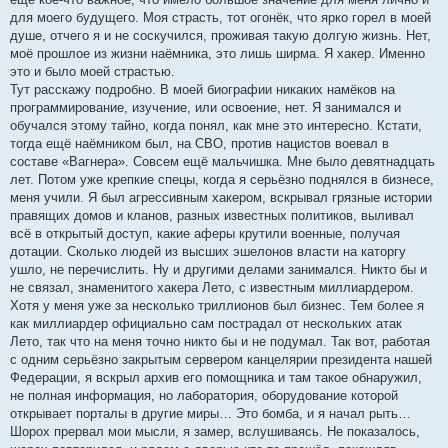
для моего будущего. Моя страсть, тот огонёк, что ярко горел в моей
душе, отчего я и не соскучился, проживая такую долгую жизнь. Нет,
моё прошлое из жизни наёмника, это лишь ширма. Я хакер. Именно
это и было моей страстью.
Тут расскажу подробно. В моей биографии никаких намёков на
программирование, изучение, или освоение, нет. Я занимался и
обучался этому тайно, когда понял, как мне это интересно. Кстати,
тогда ещё наёмником был, на СВО, против нацистов воевал в
составе «Вагнера». Совсем ещё мальчишка. Мне было девятнадцать
лет. Потом уже крепкие спецы, когда я серьёзно поднялся в бизнесе,
меня учили. Я был агрессивным хакером, вскрывал грязные истории
правящих домов и кланов, разных известных политиков, выливал
всё в открытый доступ, какие аферы крутили военные, получая
дотации. Сколько людей из высших эшелонов власти на каторгу
ушло, не перечислить. Ну и другими делами занимался. Никто бы и
не связал, знаменитого хакера Лето, с известным миллиардером.
Хотя у меня уже за несколько триллионов был бизнес. Тем более я
как миллиардер официально сам пострадал от нескольких атак
Лето, так что на меня точно никто бы и не подумал. Так вот, работая
с одним серьёзно закрытым сервером канцелярии президента нашей
Федерации, я вскрыл архив его помощника и там такое обнаружил,
не полная информация, но лаборатория, оборудование которой
открывает порталы в другие миры… Это бомба, и я начал рыть…
Шорох прервал мои мысли, я замер, вслушиваясь. Не показалось,