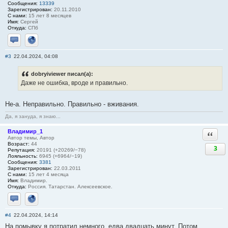
Сообщения:
13339
Зарегистрирован:
20.11.2010
С нами:
15 лет 8 месяцев
Имя:
Сергей
Откуда:
СПб
Отправить личное сообщение
Сайт
#3
22.04.2024, 04:08
dobryiviewer писал(а):
Даже не ошибка, вроде и правильно.
Не-а. Неправильно. Правильно - вживания.
Да, я зануда, я знаю...
Владимир_1
Ответи
Автор темы, Автор
Возраст:
44
3
Репутация:
20191 (+20269/−78)
Лояльность:
6945 (+6964/−19)
Сообщения:
3381
Зарегистрирован:
22.03.2011
С нами:
15 лет 4 месяца
Имя:
Владимир.
Откуда:
Россия. Татарстан. Алексеевское.
Отправить личное сообщение
Сайт
#4
22.04.2024, 14:14
На помывку я потратил немного, едва двадцать минут. Потом