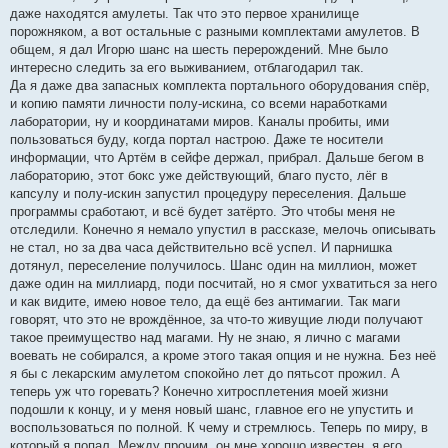
даже находятся амулеты. Так что это первое хранилище
порожняком, а вот остальные с разными комплектами амулетов. В
общем, я дал Игорю шанс на шесть перерождений. Мне было
интересно следить за его выживанием, отблагодарил так.
Да я даже два запасных комплекта портального оборудования спёр,
и копию памяти личности полу-искина, со всеми наработками
лаборатории, ну и координатами миров. Каналы пробиты, ими
пользоваться буду, когда портал настрою. Даже те носители
информации, что Артём в сейфе держал, прибрал. Дальше бегом в
лабораторию, этот бокс уже действующий, благо пусто, лёг в
капсулу и полу-искин запустил процедуру переселения. Дальше
программы сработают, и всё будет затёрто. Это чтобы меня не
отследили. Конечно я немало упустил в рассказе, мелочь описывать
не стал, но за два часа действительно всё успел. И парнишка
дотянул, переселение получилось. Шанс один на миллион, может
даже один на миллиард, поди посчитай, но я смог ухватиться за него
и как видите, имею новое тело, да ещё без антимагии. Так маги
говорят, что это не врождённое, за что-то живущие люди получают
такое преимущество над магами. Ну не знаю, я лично с магами
воевать не собирался, а кроме этого такая опция и не нужна. Без неё
я бы с лекарским амулетом спокойно лет до пятьсот прожил. А
теперь уж что горевать? Конечно хитросплетения моей жизни
подошли к концу, и у меня новый шанс, главное его не упустить и
воспользоваться по полной. К чему и стремлюсь. Теперь по миру, в
который я попал. Между прочим, он мне хорошо известен, я его