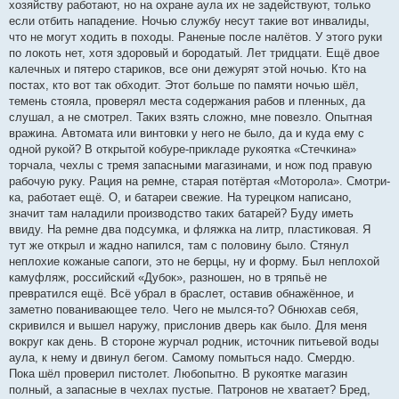
хозяйству работают, но на охране аула их не задействуют, только
если отбить нападение. Ночью службу несут такие вот инвалиды,
что не могут ходить в походы. Раненые после налётов. У этого руки
по локоть нет, хотя здоровый и бородатый. Лет тридцати. Ещё двое
калечных и пятеро стариков, все они дежурят этой ночью. Кто на
постах, кто вот так обходит. Этот больше по памяти ночью шёл,
темень стояла, проверял места содержания рабов и пленных, да
слушал, а не смотрел. Таких взять сложно, мне повезло. Опытная
вражина. Автомата или винтовки у него не было, да и куда ему с
одной рукой? В открытой кобуре-прикладе рукоятка «Стечкина»
торчала, чехлы с тремя запасными магазинами, и нож под правую
рабочую руку. Рация на ремне, старая потёртая «Моторола». Смотри-
ка, работает ещё. О, и батареи свежие. На турецком написано,
значит там наладили производство таких батарей? Буду иметь
ввиду. На ремне два подсумка, и фляжка на литр, пластиковая. Я
тут же открыл и жадно напился, там с половину было. Стянул
неплохие кожаные сапоги, это не берцы, ну и форму. Был неплохой
камуфляж, российский «Дубок», разношен, но в тряпьё не
превратился ещё. Всё убрал в браслет, оставив обнажённое, и
заметно пованивающее тело. Чего не мылся-то? Обнюхав себя,
скривился и вышел наружу, прислонив дверь как было. Для меня
вокруг как день. В стороне журчал родник, источник питьевой воды
аула, к нему и двинул бегом. Самому помыться надо. Смердю.
Пока шёл проверил пистолет. Любопытно. В рукоятке магазин
полный, а запасные в чехлах пустые. Патронов не хватает? Бред,