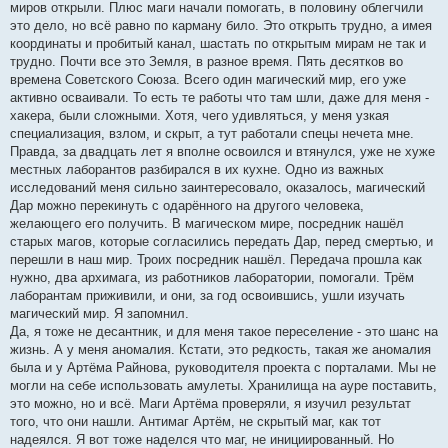
миров открыли. Плюс маги начали помогать, в половину облегчили
это дело, но всё равно по карману било. Это открыть трудно, а имея
координаты и пробитый канал, шастать по открытым мирам не так и
трудно. Почти все это Земля, в разное время. Пять десятков во
времена Советского Союза. Всего один магический мир, его уже
активно осваивали. То есть те работы что там шли, даже для меня -
хакера, были сложными. Хотя, чего удивляться, у меня узкая
специализация, взлом, и скрыт, а тут работали спецы нечета мне.
Правда, за двадцать лет я вполне освоился и втянулся, уже не хуже
местных лаборантов разбирался в их кухне. Одно из важных
исследований меня сильно заинтересовало, оказалось, магический
Дар можно перекинуть с одарённого на другого человека,
желающего его получить. В магическом мире, посредник нашёл
старых магов, которые согласились передать Дар, перед смертью, и
перешли в наш мир. Троих посредник нашёл. Передача прошла как
нужно, два архимага, из работников лаборатории, помогали. Трём
лаборантам приживили, и они, за год освоившись, ушли изучать
магический мир. Я запомнил.
Да, я тоже не десантник, и для меня такое переселение - это шанс на
жизнь. А у меня аномалия. Кстати, это редкость, такая же аномалия
была и у Артёма Райнова, руководителя проекта с порталами. Мы не
могли на себе использовать амулеты. Хранилища на ауре поставить,
это можно, но и всё. Маги Артёма проверяли, я изучил результат
того, что они нашли. Антимаг Артём, не скрытый маг, как тот
надеялся. Я вот тоже наделся что маг, не инициированный. Но