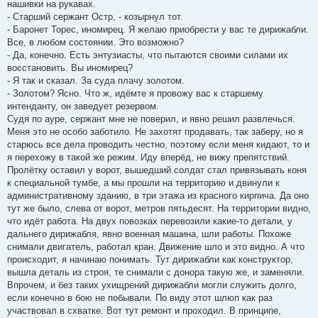
нашивки на рукавах.
- Старший сержант Остр, - козырнул тот.
- Баронет Торес, иномирец. Я желаю приобрести у вас те дирижабли.
Все, в любом состоянии. Это возможно?
- Да, конечно. Есть энтузиасты, что пытаются своими силами их
восстановить. Вы иномирец?
- Я так и сказал. За суда плачу золотом.
- Золотом? Ясно. Что ж, идёмте я провожу вас к старшему
интенданту, он заведует резервом.
Судя по ауре, сержант мне не поверил, и явно решил развлечься.
Меня это не особо заботило. Не захотят продавать, так заберу, но я
старюсь все дела проводить честно, поэтому если меня кидают, то и
я перехожу в такой же режим. Иду вперёд, не вижу препятствий.
Пролётку оставил у ворот, вышедший солдат стал привязывать коня
к специальной тумбе, а мы прошли на территорию и двинули к
административному зданию, в три этажа из красного кирпича. Да оно
тут же было, слева от ворот, метров пятьдесят. На территории видно,
что идёт работа. На двух повозках перевозили какие-то детали, у
дальнего дирижабля, явно военная машина, шли работы. Похоже
снимали двигатель, работал кран. Движение шло и это видно. А что
происходит, я начинаю понимать. Тут дирижабли как конструктор,
вышла деталь из строя, те снимали с донора такую же, и заменяли.
Впрочем, и без таких ухищрений дирижабли могли служить долго,
если конечно в бою не побывали. По виду этот шлюп как раз
участвовал в схватке. Вот тут ремонт и проходил. В принципе,