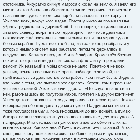
отстойника. Аккуратно скинул матроса с козел на землю, я занял его
место, и стал банально объезжать стоянки, сверяясь со списком и
названиями судов, что до сих пор были нанесены на их корпуса.
Усыплял всех, вокруг кого видел. Поэтому никто не помещал мне
убрать тридцать пять дирижаблей. Я же говорил, что дальности не
хватало сканеру покрыть всю территорию. Так что за дальними
пакгаузами ещё причальные башни были, вот и там убрал суда и
боевые корабли. Ну да, всё что было, из тех что не разобраны и у
которых немало систем ещё работало, потом те держались в
воздухе, всё Келлер и продал. А я всё забрал. Кроме трёх боевых,
похоже те ещё не выведены из состава флота и тут проходили
ремонт. Их названий в моём списке не было. Понятно я не всех
усыпил, немало военных со стороны наблюдало за мной, не
приближаясь. За дальностью зоны работы «сонника» были. Видели,
что было с теми, кто пытался это сделать. Кстати, там и граф был,
усыпил со свитой. А как закончил, достал «Цессну», и взлетев на
ней, разогнавшись до полутора махов, полетел на другой континент.
Успел до того, как конные отряды ворвались на территорию. Похоже
информация обо мне дошла до кого нужно. На другом континенте
тоже государства были, пока информация до них дойдёт, а думаю
быстро, если не засекретят, успею восстановить с десяток судов. А
на продажу. Мне столько не нужно, вот и желаю обменять их на
книги по магии. Как вам план? Вот и я считал, что шикарный. А так
смещаясь к югу, поискал острова, особенно горные и пустынные,
нашёл подходящий, одинокий атолл в пустынном южном море,