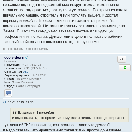
красивые виды, да и подводный мир вокруг атолла тоже вызвал
желание тут задержаться, вот тут я и устроился. Построил из камня
причальную башню, строитель я или погулять вышел, и достал
первый дирижабль. Боевой. Единенный голем что при мне был,
помог со швартовкой. Остальные големы остались в хранилище на
Земле. Я и эти три сундука-то захватил пустые для будущих
трофеев и книг по магии. Думаю, они в цене и полностью рабочий
тяжёлый крейсер легко поменяю на то, что нужно мне.
Я не писатель - я просто автор.
dobryiviewer
Ответи
Новичок
Репутация:
742 (+758/−16)
2
Лояльность:
3691 (+3721/−30)
Сообщения:
861
Зарегистрирован:
16.01.2011
С нами:
15 лет 6 месяцев
Имя:
Попов Евгений
Откуда:
Санкт-Петербург
Отправить личное сообщение
#3
25.01.2025, 22:35
Владимир_1 писал(а):
и надо сказать, что нравиться ему такая жизнь просто до нирваны.
тут лишний "Ь" в нравится, контрольное слово что делает?
и надо сказать, что нравится ему такая жизнь просто до нирваны.