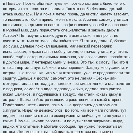
в Польше. Против обычных пуль им противопоставить было нечего,
потеряли треть состав и свалили. Так что особо без последствий
атака обошлась. Ну а пока я летел прочь, да чистил налету автомат,
то именно этот бой и привёл меня к мысли. А зачем самому учиться
на шамана, когда можно нанять профи высших уровней и сопроводив
в нужный мир, дать поработать специалистам и закрыть дыру в
Астрал? Нет, изучить магию душ или шаманизм, я не прочь, но
очистить тот мир хотелось бы побыстрее. Я так и сделал. Добрался
до суши, дальше поискал шаманов, магический переводчик
использовал, и даже нанял себе учителя, он начал учить, и учитель
нашёл ещё шестерых сильных шаманов, что согласились поработать
в другом мире. У четверых были ученики. Это так, к слову. Так что я
открыл портал в нужный мир, и мы перешли. Защиту мне усилили, и
астральные тварюшки, что меня атаковали, уже не продавливали так
защиту. Дальше я достал самолёт, это не лёгкая «Сесна» или
мотодельтаплан, пятнадцать человек принимает легко, и мы, взлетев
с вод реки, самолёт в виде гидролодки был, сделал пока учитель
искал шаманов, и поднявшись в воздух, мы стали искать дыру в
астрале. Шаманы быстро выяснили расстояние и в какой стороне.
Полёт занял шесть часов, пока мы не добрались до огромного
зиггурата. Изделие демонологов. До того, как все маги погибли, тут
видимо проводили какие-то эксперименты, сейчас уже и не узнаешь
какие. Шаманы начали работать, и по сути стали закрывать дыру,
видно, что опытные. Работали сообщая, где нужно перехватывая
потоки. Для меня это высший пилотаж, да я там половину не