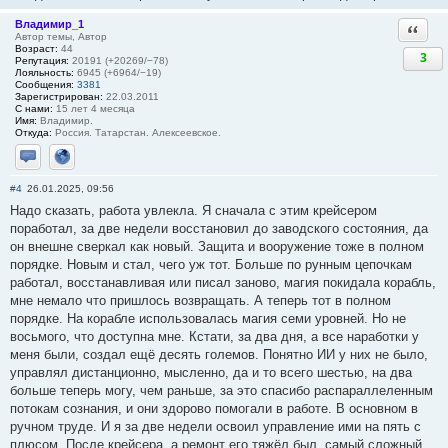
Владимир_1
Ответи
Автор темы, Автор
Возраст:
44
3
Репутация:
20191 (+20269/−78)
Лояльность:
6945 (+6964/−19)
Сообщения:
3381
Зарегистрирован:
22.03.2011
С нами:
15 лет 4 месяца
Имя:
Владимир.
Откуда:
Россия. Татарстан. Алексеевское.
Отправить личное сообщение
Сайт
#4
26.01.2025, 09:56
Надо сказать, работа увлекла. Я сначала с этим крейсером
поработал, за две недели восстановил до заводского состояния, да
он внешне сверкал как новый. Защита и вооружение тоже в полном
порядке. Новым и стал, чего уж тот. Больше по рунным цепочкам
работал, восстанавливая или писал заново, магия покидала корабль,
мне немало что пришлось возвращать. А теперь тот в полном
порядке. На корабле использовалась магия семи уровней. Но не
восьмого, что доступна мне. Кстати, за два дня, а все наработки у
меня были, создал ещё десять големов. Понятно ИИ у них не было,
управлял дистанционно, мысленно, да и то всего шестью, на два
больше теперь могу, чем раньше, за это спасибо распараллеленным
потокам сознания, и они здорово помогали в работе. В основном в
ручном труде. И я за две недели освоил управление ими на пять с
плюсом. После крейсера, а ремонт его тяжёл был, самый сложный