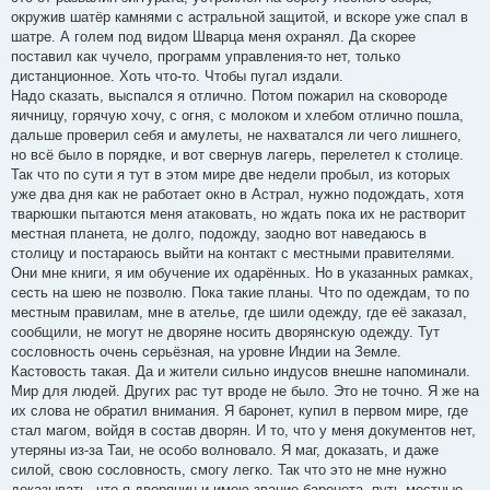
окружив шатёр камнями с астральной защитой, и вскоре уже спал в
шатре. А голем под видом Шварца меня охранял. Да скорее
поставил как чучело, программ управления-то нет, только
дистанционное. Хоть что-то. Чтобы пугал издали.
Надо сказать, выспался я отлично. Потом пожарил на сковороде
яичницу, горячую хочу, с огня, с молоком и хлебом отлично пошла,
дальше проверил себя и амулеты, не нахватался ли чего лишнего,
но всё было в порядке, и вот свернув лагерь, перелетел к столице.
Так что по сути я тут в этом мире две недели пробыл, из которых
уже два дня как не работает окно в Астрал, нужно подождать, хотя
тварюшки пытаются меня атаковать, но ждать пока их не растворит
местная планета, не долго, подожду, заодно вот наведаюсь в
столицу и постараюсь выйти на контакт с местными правителями.
Они мне книги, я им обучение их одарённых. Но в указанных рамках,
сесть на шею не позволю. Пока такие планы. Что по одеждам, то по
местным правилам, мне в ателье, где шили одежду, где её заказал,
сообщили, не могут не дворяне носить дворянскую одежду. Тут
сословность очень серьёзная, на уровне Индии на Земле.
Кастовость такая. Да и жители сильно индусов внешне напоминали.
Мир для людей. Других рас тут вроде не было. Это не точно. Я же на
их слова не обратил внимания. Я баронет, купил в первом мире, где
стал магом, войдя в состав дворян. И то, что у меня документов нет,
утеряны из-за Таи, не особо волновало. Я маг, доказать, и даже
силой, свою сословность, смогу легко. Так что это не мне нужно
доказывать, что я дворянин и имею звание баронета, путь местные