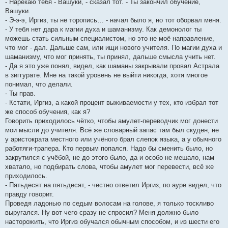
- Нарекаю тебя - Вашуки, - сказал тот. - Ты закончил обучение,
Вашуки.
- Э-э-э, Иргиз, ты не торопись… - начал было я, но тот оборвал меня.
- У тебя нет дара к магии духа и шаманизму. Как демонолог ты
можешь стать сильным специалистом, но это не моё направление,
что мог - дал. Дальше сам, или ищи нового учителя. По магии духа и
шаманизму, что мог принять, ты принял, дальше смысла учить нет.
- Да я это уже понял, видел, как шаманы закрывали провал Астрала
в зиггурате. Мне на такой уровень не выйти никогда, хотя многое
понимал, что делали.
- Ты прав.
- Кстати, Иргиз, а какой процент выживаемости у тех, кто избрал тот
же способ обучения, как я?
Говорить приходилось чётко, чтобы амулет-переводчик мог донести
мои мысли до учителя. Всё же словарный запас там был скуден, не
у аристократа местного или учёного брал слепок языка, а у обычного
работяги-трапера. Кто первым попался. Надо бы сменить было, но
закрутился с учёбой, не до этого было, да и особо не мешало, нам
хватало, но подбирать слова, чтобы амулет мог перевести, всё же
приходилось.
- Пятьдесят на пятьдесят, - честно ответил Иргиз, по ауре видел, что
правду говорит.
Проведя ладонью по седым волосам на голове, я только тоскливо
выругался. Ну вот чего сразу не спросил? Меня должно было
насторожить, что Иргиз обучался обычным способом, и из шести его