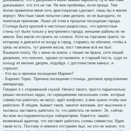
доказывают, что это не так. Не мои проблемы, если проще. Тем
более правители меня хоть аристократам сделают, лишь бы я магию
вернул. Местные такие попытки сами делали, но не выходило, по
понятным причинам. Узнал об этом в прошлое посещение города.
Столица была крупной и настолько разрослась, что крепостные
стены тут были только у внутреннего города, внешние районы их не
имели. Без магов отстроить их сложно. Хотя на торговом тракте, по
которому я двигался ко входу в город, стараясь по обочине, чтобы в
грязь не влезть, тут ранняя весна, пост таможни всё же был.
Взымали плату. Ну с меня не взяли, с пеших не брали, хотя пеший
дворянин, это нонсенс, однако остановили, и старший поста, судя по
кольцу из мелких дворян, подойдя, с достоинством кивнул, и
спросил:
- Кто вы и причина посещения Марион?
- Баронет Торес. Причина посещения столицы, деловое предложение
императору.
Говорил я с откровенной скукой. Ничего такого, просто параллельно
решал несколько задач, по скрещиванию нескольких схем, которые
совместно работать не могут, идёт конфликт, а мне нужно чтобы они
работали. В общем, бывает такое, накатит желание, вот мысленно и
пытаюсь заставить работать то, что работать не может. Эх, сейчас
бы мою исследовательскую лабораторию. Кажется, нашёл
возможный адаптер, что заставит работать схемы совместно. Идея
такая есть. Поэтому я немного отстранён был, но это не значит, что