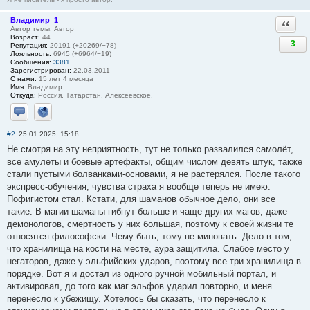
Владимир_1
Ответи
Автор темы, Автор
Возраст:
44
3
Репутация:
20191 (+20269/−78)
Лояльность:
6945 (+6964/−19)
Сообщения:
3381
Зарегистрирован:
22.03.2011
С нами:
15 лет 4 месяца
Имя:
Владимир.
Откуда:
Россия. Татарстан. Алексеевское.
Отправить личное сообщение
Сайт
#2
25.01.2025, 15:18
Не смотря на эту неприятность, тут не только развалился самолёт,
все амулеты и боевые артефакты, общим числом девять штук, также
стали пустыми болванками-основами, я не растерялся. После такого
экспресс-обучения, чувства страха я вообще теперь не имею.
Пофигистом стал. Кстати, для шаманов обычное дело, они все
такие. В магии шаманы гибнут больше и чаще других магов, даже
демонологов, смертность у них большая, поэтому к своей жизни те
относятся философски. Чему быть, тому не миновать. Дело в том,
что хранилища на кости на месте, аура защитила. Слабое место у
негаторов, даже у эльфийских ударов, поэтому все три хранилища в
порядке. Вот я и достал из одного ручной мобильный портал, и
активировал, до того как маг эльфов ударил повторно, и меня
перенесло к убежищу. Хотелось бы сказать, что перенесло к