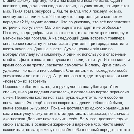
стационарному порталу, но в этом мире его пока не было. Один я
поставил, когда эльфов сюда доставил, но уничтожил, покидая этот
мир. Такая трата ресурсов… Хм, те знали, что я покинул их мир,
почему же начали искать? Потому что я портальщик и мог потом
вернуться? Ну звучит логично. Что по убежищу, это всё последствия
встречи с горгульями. Мало ли ещё кто нападёт и не отобьюсь?
Поэтому, когда добрался до континента, в скалах устроил пещеру с
меткой выхода портала. А на следующий день встретил траппера,
снял копию языка, ну и начал искать учителя. Три города посетил и
шесть кочевьев. Дальше знаете. Думаю, узнали обо мне по
мотодельтаплану или самолёту, я один их использую и спасённые
мной эльфы это знали, по слухам и поняли, что я тут. Я торопился и
время особо не тратил, засветил самолёты. К слову, Иргиз сильно
удивился, когда я о них сообщил. Считается, что последнюю особь
уничтожили лет сто назад. А тут вон оно что, где-то укрылись и мне
«повезло» их встретить.
Перенос сработал штатно, и я рухнулся на пол убежища. Упал
сильно, инерция падения сказалась, к сожалению портал переносил
с ней. Переломы костей ног, таза, рука, ещё что-то, но я особо не
опечалился. Это ещё хорошо скорость падении небольшой была,
иначе вообще бы убился. Пока же доставал из одного хранилища на
кости шкатулку с амулетами, стал доставать лекарские, но сначала
диагностика. Дальше начал лечить себя. Ел много, доставая еду из
своих запасов, в основном жаренное и варёное мясо. Часто менял
накопители, но за три минуты привёл себя в полный порядок, так что