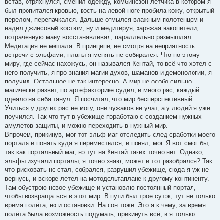
встав, отряхнулся, сменил одежду, комбинезон лётчика в котором я
был пропитался кровью, кость на левой ноге пробила кожу, открытый
перелом, перепачкался. Дальше отмылся влажным полотенцем и
надел джинсовый костюм, ну и медитируя, заряжая накопители,
потраченную ману восстанавливал, параллельно размышлял.
Медитация не мешала. В принципе, не смотря на неприятность
встречи с эльфами, планы я менять не собирался. Что по этому
миру, где сейчас нахожусь, он назывался Кентай, то всё что хотел с
него получить, я про знания магии духов, шаманов и демонологии, я
получил. Остальное не так интересно. А мир не особо сильно
магически развит, по артефакторике судил, и много рас, каждый
одеяло на себя тянул. Я посчитал, что мир бесперспективный.
Учиться у других рас не могу, они чужаков не учат, а у людей я уже
поучился. Так что тут в убежище поработаю с созданием нужных
амулетов защиты, и можно переходить в нужный мир.
Впрочем, прикинув, мог тот эльф-маг отследить след сработки моего
портала и понять куда я переместился, и понял, мог. Я вот смог бы,
так как портальный маг, но тут на Кентай таких точно нет. Однако,
эльфы изучали порталы, я точно знаю, может и тот разобрался? Так
что рисковать не стал, собрался, разрушил убежище, сюда я уж не
вернусь, и вскоре летел на мотодельтаплане к другому континенту.
Там обустрою новое убежище и установлю постоянный портал,
чтобы возвращаться в этот мир. В пути был трое суток, тут не только
время полёта, но и остановки. На сон тоже. Это я к чему, за время
полёта была возможность подумать, прикинуть всё, и я только