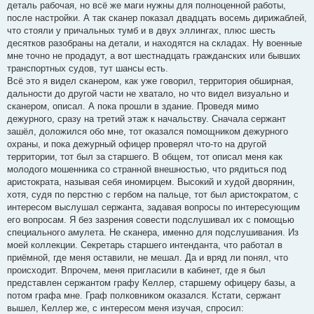
деталь рабочая, но всё же маги нужны для полноценной работы,
после настройки. А так сканер показал двадцать восемь дирижаблей,
что стояли у причальных тумб и в двух эллингах, плюс шесть
десятков разобраны на детали, и находятся на складах. Ну военные
мне точно не продадут, а вот шестнадцать гражданских или бывших
транспортных судов, тут шансы есть.
Всё это я видел сканером, как уже говорил, территория обширная,
дальности до другой части не хватало, но что видел визуально и
сканером, описал. А пока прошли в здание. Проведя мимо
дежурного, сразу на третий этаж к начальству. Сначала сержант
зашёл, доложился обо мне, тот оказался помощником дежурного
охраны, и пока дежурный офицер проверял что-то на другой
территории, тот был за старшего. В общем, тот описал меня как
молодого мошенника со странной внешностью, что рядиться под
аристократа, называя себя иномирцем. Высокий и худой дворянин,
хотя, судя по перстню с гербом на пальце, тот был аристократом, с
интересом выслушал сержанта, задавая вопросы по интересующим
его вопросам. Я без зазрения совести подслушивал их с помощью
специального амулета. Не сканера, именно для подслушивания. Из
моей коллекции. Секретарь старшего интенданта, что работал в
приёмной, где меня оставили, не мешал. Да и вряд ли понял, что
происходит. Впрочем, меня пригласили в кабинет, где я был
представлен сержантом графу Келлер, старшему офицеру базы, а
потом графа мне. Граф полковником оказался. Кстати, сержант
вышел, Келлер же, с интересом меня изучая, спросил: