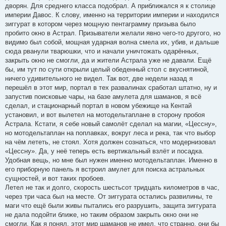
дворян. Для среднего класса подобрал. А приближался я к столице
империи Давос. К слову, именно на территории империи и находился
зиггурат в котором через мощную пентаграмму призыва было
пробито окно в Астрал. Призыватели желали явно чего-то другого, но
видимо был собой, мощная ударная волна смела их, убив, и дальше
сюда рванули тварюшки, что и начали уничтожать одарённых,
закрыть окно не смогли, да и жители Астрала уже не давали. Ещё
бы, им тут по сути открыли целый обеденный стол с вкуснятиной,
ничего удивительного не видел. Так вот, две недели назад я
перешёл в этот мир, портал в тех развалинах сработал штатно, ну и
запустив поисковые чары, на базе амулета для шаманов, я всё
сделал, и стационарный портал в новом убежище на Кентай
установил, и вот вылетел на мотодельтаплане в сторону пробоя
Астрала. Кстати, я себе новый самолёт сделал на магии, «Цессну»,
но мотодельтаплан на поплавках, вокруг леса и река, так что выбор
на чём лететь, не стоял. Хотя должен сознаться, что модернизовал
«Цессну». Да, у неё теперь есть вертикальный взлёт и посадка.
Удобная вещь, но мне был нужен именно мотодельтаплан. Именно в
его приборную панель я встроил амулет для поиска астральных
сущностей, и вот таких пробоев.
Летел не так и долго, скорость шестьсот тридцать километров в час,
через три часа был на месте. От зиггурата остались развилины, те
маги что ещё были живы пытались его разрушить, защита зиггурата
не дала подойти ближе, но таким образом закрыть окно они не
смогли. Как я понял, этот мир шаманов не имел, что странно, они бы