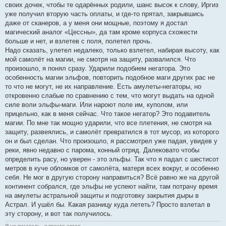
своих дочек, чтобы те одарённых родили, шанс высок к слову, Иргиз
уже получил вторую часть оплаты, и где-то прятал, закрывшись
даже от сканеров, а у меня они мощные, поэтому я достал
магический аналог «Цессны», да там кроме корпуса схожести
больше и нет, и взлетев с поля, полетел прочь.
Надо сказать, улетел недалеко, только взлетел, набирая высоту, как
мой самолёт на магии, не смотря на защиту, развалился. Что
произошло, я понял сразу. Ударили подобием негатора. Это
особенность магии эльфов, повторить подобное маги других рас не
то что не могут, не их направление. Есть амулеты-негаторы, но
откровенно слабые по сравнению с тем, что могут выдать на одной
силе воли эльфы-маги. Или нароют поле им, куполом, или
прицельно, как в меня сейчас. Что такое негатор? Это подавитель
магии. По мне так мощно ударили, что все плетения, не смотря на
защиту, развеялись, и самолёт превратился в тот мусор, из которого
он и был сделан. Что произошло, я рассмотрел уже падая, увидев у
реки, явно недавно с парома, конный отряд. Далековато чтобы
определить расу, но уверен - это эльфы. Так что я падал с шестисот
метров в куче обломков от самолёта, матеря всех вокруг, и особенно
себя. Не мог в другую сторону направиться? Всё равно же на другой
континент собрался, где эльфы не успеют найти, там потрачу время
на амулеты астральной защиты и подготовку закрытия дыры в
Астрал. И ушёл бы. Какая разницу куда лететь? Просто взлетал в
эту сторону, и вот так получилось.
Я не писатель - я просто автор.