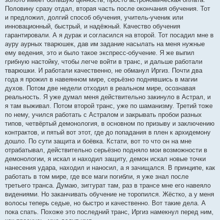
Половину сразу отдал, вторая часть после окончания обучения. Тот
и предложил, долгий способ обучения, учитель-ученик или
инновационный, быстрый, и надёжный. Качество обучения
гарантировали. А я дурак и согласился на второй. Тот посадил мне в
ауру аурных тварюшек, дав им задание насылать на меня нужные
ему ведения, это и было такое экспресс-обучение. Я же выпил
грибную настойку, чтобы легче войти в транс, и дальше работали
тварюшки. И работали качественно, не обманул Иргиз. Почти два
года я прожил в навеянном мире, серьёзно поднявшись в магии
духов. Потом две недели отходил в реальном мире, осознавая
реальность. Я уже думал меня действительно закинуло в Астрал, и
я там выживал. Потом второй транс, уже по шаманизму. Третий тоже
по нему, учился работать с Астралом и закрывать пробои разных
типов, четвёртый демонология, в основном по призыву и заключению
контрактов, и пятый вот этот, где до попадания в плен к архидемону
дошло. По сути защита и боёвка. Кстати, вот то что он на мне
отрабатывал, действительно серьёзно подняло мои возможности в
демонологии, я искал и находил защиту, демон искал новые точки
нанесения удара, находил и наносил, а я зачищался. В принципе, как
работать в том мире, где все маги погибли, я уже знал после
третьего транса. Думаю, зиггурат там, раз в трансе мне его навеяло
видениями. Но заканчивать обучение не торопился. Жёстко, а у меня
волосы теперь седые, но быстро и качественно. Вот такие дела. А
пока спать. Похоже это последний транс, Иргиз намекнул перед ним,