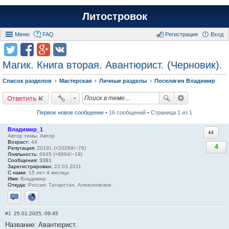
Литостровок
Меню
FAQ
Регистрация
Вход
Магик. Книга вторая. Авантюрист. (Черновик).
Список разделов
Мастерская
Личные разделы
Поселягин Владимир
Ответить
Первое новое сообщение
• 16 сообщений • Страница 1 из 1
Владимир_1
Ответи
Автор темы, Автор
Возраст:
44
4
Репутация:
20191 (+20269/−78)
Лояльность:
6945 (+6964/−19)
Сообщения:
3381
Зарегистрирован:
22.03.2011
С нами:
15 лет 4 месяца
Имя:
Владимир.
Откуда:
Россия. Татарстан. Алексеевское.
Отправить личное сообщение
Сайт
#1
25.01.2025, 09:45
Название: Авантюрист.