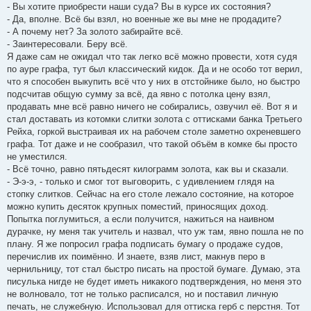
- Вы хотите приобрести наши суда? Вы в курсе их состояния?
- Да, вполне. Всё бы взял, но военные же вы мне не продадите?
- А почему нет? За золото забирайте всё.
- Заинтересовали. Беру всё.
Я даже сам не ожидал что так легко всё можно провести, хотя судя
по ауре графа, тут был классический кидок. Да и не особо тот верил,
что я способен выкупить всё что у них в отстойнике было, но быстро
подсчитав общую сумму за всё, да явно с потолка цену взял,
продавать мне всё равно ничего не собирались, озвучил её. Вот я и
стал доставать из котомки слитки золота с оттисками банка Третьего
Рейха, горкой выстраивая их на рабочем столе заметно охреневшего
графа. Тот даже и не сообразил, что такой объём в комке бы просто
не уместился.
- Всё точно, равно пятьдесят килограмм золота, как вы и сказали.
- Э-э-э, - только и смог тот выговорить, с удивлением глядя на
стопку слитков. Сейчас на его столе лежало состояние, на которое
можно купить десяток крупных поместий, приносящих доход.
Попытка поглумиться, а если получится, нажиться на наивном
дурачке, ну меня так учитель и назвал, что уж там, явно пошла не по
плану. Я же попросил графа подписать бумагу о продаже судов,
перечислив их поимённо. И знаете, взяв лист, макнув перо в
чернильницу, тот стал быстро писать на простой бумаге. Думаю, эта
писулька нигде не будет иметь никакого подтверждения, но меня это
не волновало, тот не только расписался, но и поставил личную
печать, не служебную. Использовал для оттиска герб с перстня. Тот