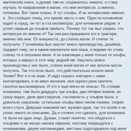
магические книги, а думаю там их сохранилось немало, и стану
изучать те направления в магии, что мне интересно, а именно,
големика. Вот такие планы. А тут эльфы. И их интересовал именно
я. Это сообщил гонец, что принёс весть о них. Один из кочевников
ездил в город, он тут в ста километрах, для кочевников рядом, и
успел первым до эльфов прибыть. Почему тот так был уверен, что
интересую их именно я? Так они расспрашивали его в трактире,
именно обо мне. От внешности, до слепка магии. И слепок те
получили. У кочевника был амулет моего производства, дешёвка,
подарил тому, но в камне-накопителе моя мана, и видимо по этому
слепку те и опознали меня. А из знакомцев у меня только те эльфы,
которых я вернул в этот мир, родной им. Амулеты моего
производства у них были, слепок моей магии от них вполне могли
получить. Так что ясно было, что действительно искали меня.
Зачем? Вот и я не знаю. И надо сказать повторно с ними
контактировать я не имел желания, мне одного раза хватило,
сволочи высокомерные. И это я ещё мягко их описал. По словам
кочевника, там было двадцать три эльфа, две пятёрки воинов, их
сразу видно, двое аристократов, сословность у эльфов была, и
довольно серьёзная, остальные эльфы явно чином пониже, скорее
всего слуги. Девушки знакомой нет, мужики одни, так что особо и не
узнал никого по описанию. Да и сложно это сделать, для кочевника
те были на одно лицо. Думаю, станет понятно, что общаться с
эльфами я не желал никоем образом, поэтому попрощался с
кочевниками, двумя наложницами, местные подкладывали под меня