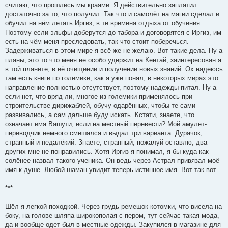
считаю, что прошлись мы краями. Я действительно заплатил
достаточно за то, что получил. Так что и самолёт на магии сделал и
обучил на нём летать Иргиз, в те времена отдыха от обучения.
Поэтому если эльфы доберутся до табора и договорятся с Иргиз, им
есть на чём меня преследовать, так что стоит поберечься.
Задерживаться в этом мире я всё же не желаю. Вот такие дела. Ну а
планы, это то что меня не особо удержит на Кентай, заинтересован я
в той планете, в её очищении и получении новых знаний. Ох надеюсь
там есть книги по големике, как я уже понял, в некоторых мирах это
направление полностью отсутствует, поэтому надежды питал. Ну а
если нет, что вряд ли, многое из големики применялось при
строительстве дирижаблей, обучу одарённых, чтобы те сами
развивались, а сам дальше буду искать. Кстати, знаете, что
означает имя Вашути, если на местный перевести? Мой амулет-
переводчик немного смешался и выдал три варианта. Дурачок,
странный и недалёкий. Знаете, странный, пожалуй оставлю, два
других мне не понравились. Хотя Иргиз я понимал, я бы куда как
солёнее назвал такого ученика. Он ведь через Астрал привязал моё
имя к душе. Любой шаман увидит теперь истинное имя. Вот так вот.
***
Шёл я легкой походкой. Через грудь ремешок котомки, что висела на
боку, на голове шляпа широкополая с пером, тут сейчас такая мода,
да и вообще одет был в местные одежды. Закупился в магазине для