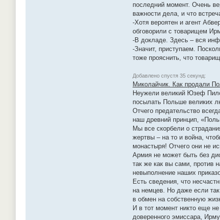
последний момент. Очень ве
важности дела, и что встреч
-Хотя вероятен и агент Абв
обговорили с товарищем Ирм
-В докладе. Здесь – вся ин
-Значит, приступаем. Поско
тоже прояснить, что товари
Добавлено спустя 35 секунд:
Миколайчик. Как продали Пол
Неужели великий Юзеф Пилсу
посылать Польше великих 
Отчего предательство всегд
наш древний принцип, «Поль
Мы все скорбели о страдани
жертвы – на то и война, что
монастыря! Отчего они не ис
Армия не может быть без ди
так же как вы сами, против 
невыполнение наших приказо
Есть сведения, что несчастн
на немцев. Но даже если та
в обмен на собственную жиз
И в тот момент никто еще н
доверенного эмиссара, Ирму 