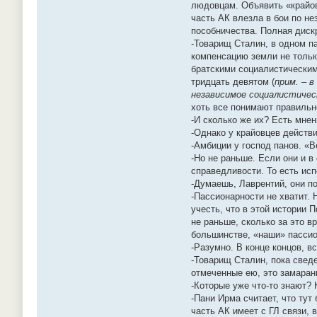
людовцам. Объявить «крайов
часть АК влезла в бои по н
пособничества. Полная диск
-Товарищ Сталин, в одном п
компенсацию земли не только
братскими социалистическим
тридцать девятом (
прим. – 
независимое социалистическ
хоть все понимают правильн
-И сколько же их? Есть мнен
-Однако у крайовцев действи
-Амбиции у господ панов. «В
-Но не раньше. Если они и в
справедливости. То есть ис
-Думаешь, Лаврентий, они п
-Пассионарности не хватит. 
учесть, что в этой истории
не раньше, сколько за это в
большинстве, «наши» пассио
-Разумно. В конце концов, в
-Товарищ Сталин, пока свед
отмеченные ею, это замаранн
-Которые уже что-то знают? 
-Пани Ирма считает, что ту
часть АК имеет с ГЛ связи,