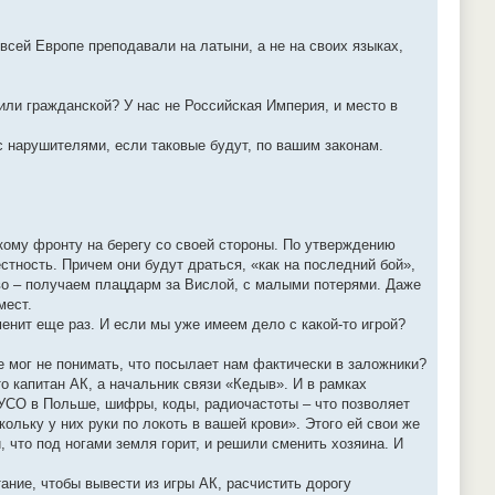
 всей Европе преподавали на латыни, а не на своих языках,
или гражданской? У нас не Российская Империя, и место в
 с нарушителями, если таковые будут, по вашим законам.
кому фронту на берегу со своей стороны. По утверждению
тность. Причем они будут драться, «как на последний бой»,
иво – получаем плацдарм за Вислой, с малыми потерями. Даже
мест.
менит еще раз. И если мы уже имеем дело с какой-то игрой?
е мог не понимать, что посылает нам фактически в заложники?
то капитан АК, а начальник связи «Кедыв». И в рамках
 УСО в Польше, шифры, коды, радиочастоты – что позволяет
ольку у них руки по локоть в вашей крови». Этого ей свои же
, что под ногами земля горит, и решили сменить хозяина. И
ание, чтобы вывести из игры АК, расчистить дорогу