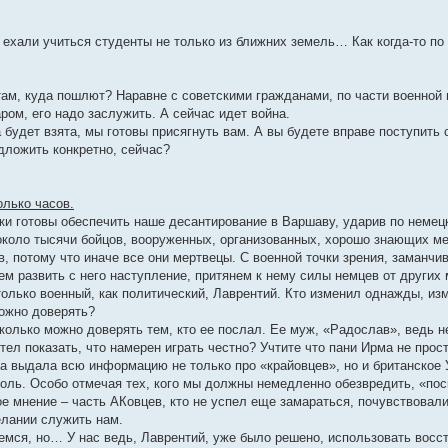
м ехали учиться студенты не только из ближних земель… Как когда-то по
там, куда пошлют? Наравне с советскими гражданами, по части военной 
ром, его надо заслужить. А сейчас идет война.
 будет взята, мы готовы присягнуть вам. А вы будете вправе поступить
дложить конкретно, сейчас?
олько часов.
яки готовы обеспечить наше десантирование в Варшаву, ударив по немец
около тысячи бойцов, вооруженных, организованных, хорошо знающих мес
в, потому что иначе все они мертвецы. С военной точки зрения, заманч
м развить с него наступление, притянем к нему силы немцев от других 
столько военный, как политический, Лаврентий. Кто изменил однажды, из
ожно доверять?
колько можно доверять тем, кто ее послал. Ее муж, «Радослав», ведь н
отел показать, что намерен играть честно? Учтите что пани Ирма не прос
а выдала всю информацию не только про «крайовцев», но и британское
роль. Особо отмечая тех, кого мы должны немедленно обезвредить, «поск
ое мнение – часть АКовцев, кто не успел еще замараться, почувствовали
елании служить нам.
емся, но… У нас ведь, Лаврентий, уже было решено, использовать восст