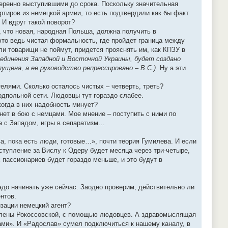
еренно выступившими до срока. Поскольку значительная
ртиров из немецкой армии, то есть подтвердили как бы факт
 И вдруг такой поворот?
 что новая, народная Польша, должна получить в
 это ведь чистая формальность, где пройдет граница между
ли товарищи не поймут, придется прояснять им, как КПЗУ в
единения Западной и Восточной Украины, будет создано
ущена, а ее руководство репрессировано – В.С.)
. Ну а эти
елями. Сколько осталось чистых – четверть, треть?
одпольной сети. Людовцы тут гораздо слабее.
когда в них надобность минует?
бнет в бою с немцами. Мое мнение – поступить с ними по
ра с Западом, игры в сепаратизм…
ва, пока есть люди, готовые…», почти теория Гумилева. И если
ступление за Вислу к Одеру будет месяца через три-четыре,
 пассионариев будет гораздо меньше, и это будут в
адо начинать уже сейчас. Заодно проверим, действительно ли
нтов.
изации немецкий агент?
Хелены Рокоссовской, с помощью людовцев. А здравомыслящая
нами». И «Радослав» сумел подключиться к нашему каналу, в