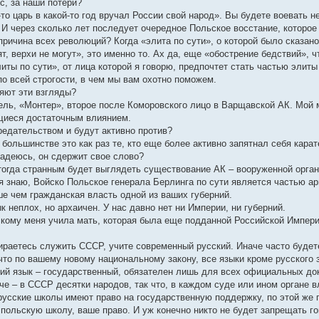
с, за наши потери?
-то царь в какой-то год вручал России свой народ». Вы будете воевать н
 И через сколько лет последует очередное Польское восстание, которо
 причина всех революций? Когда «элита по сути», о которой было сказан
т, верхи не могут», это именно то. Ах да, еще «обострение бедствий», 
литы по сути», от лица которой я говорю, предпочтет стать частью элиты
по всей строгости, в чем мы вам охотно поможем.
ляют эти взгляды?
ель, «Монтер», второе после Коморовского лицо в Варщавской АК. Мой
щиеся достаточным влиянием.
редательством и будут активно против?
большинстве это как раз те, кто еще более активно запятнал себя кара
надеюсь, он сдержит свое слово?
 тогда странным будет выглядеть существование АК – вооруженной орган
о я знаю, Войско Польское генерала Берлинга по сути является частью 
ше чем гражданская власть одной из ваших губерний.
к неплох, но архаичен. У нас давно нет ни Империи, ни губерний.
сскому меня учила мать, которая была еще подданной Российской Импери
ираетесь служить СССР, учите современный русский. Иначе часто будет
что по вашему новому национальному закону, все языки кроме русского
кий язык – государственный, обязателен лишь для всех официальных до
че – в СССР десятки народов, так что, в каждом суде или ином органе 
русские школы имеют право на государственную поддержку, по этой же п
польскую школу, ваше право. И уж конечно никто не будет запрещать го