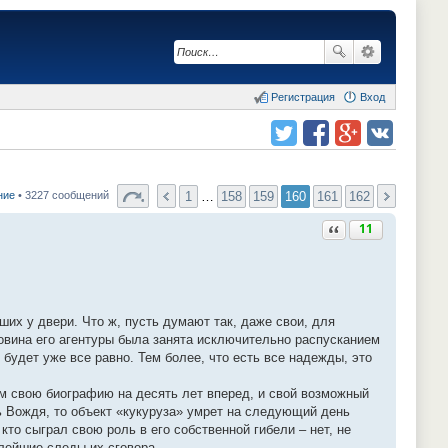
Регистрация
Вход
Поделиться в twitter.com
Поделиться в facebook.com
Поделиться в Google Plus
Поделиться в vk.com
1
…
158
159
160
161
162
ние
• 3227 сообщений
Ответить с цитатой
11
их у двери. Что ж, пусть думают так, даже свои, для
ловина его агентуры была занята исключительно распусканием
 будет уже все равно. Тем более, что есть все надежды, это
том свою биографию на десять лет вперед, и свой возможный
 Вождя, то объект «кукуруза» умрет на следующий день
кто сыграл свою роль в его собственной гибели – нет, не
алейшие следы их сговора…