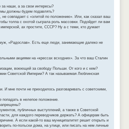
е за наши, а за свои интересы?
е мы должны будем подавлять?
о, не совпадает с «элитой по положению». Или, как сказал ваш
чтобы толпа с охотой сыграла роль массовки. Подойдет ли вам
 имперской, ах простите, СССР? Ну а с теми, кто думает
 муж, «Радослав». Есть еще люди, занимающие далеко не
тельными акциями на «крессах всходних». За что ваш Сталин
изации, воюющей за свободу Польши. От кого и с кем?
армии Советской Империи? А так называемая Люблинская
и. И мне почти не приходилось разговаривать с советскими,
е попадать в нелепое положение.
 запрещены?
кументов, публичных выступлений, а также в Советской
власти, для каждого переводчиков держать? А офицерам быть
ричине. А если какой-то ваш муниципалитет решит открыть и
ворить по-польски дома, на улице, или писать на нем личные