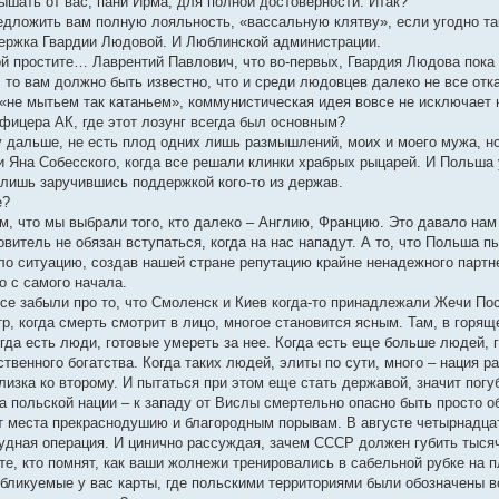
ышать от вас, пани Ирма, для полной достоверности. Итак?
дложить вам полную лояльность, «вассальную клятву», если угодно так
держка Гвардии Людовой. И Люблинской администрации.
ой простите… Лаврентий Павлович, что во-первых, Гвардия Людова пока 
 то вам должно быть известно, что и среди людовцев далеко не все отк
, «не мытьем так катаньем», коммунистическая идея вовсе не исключает
офицера АК, где этот лозунг всегда был основным?
жу дальше, не есть плод одних лишь размышлений, моих и моего мужа, н
 Яна Собесского, когда все решали клинки храбрых рыцарей. И Польша у
лишь заручившись поддержкой кого-то из держав.
е?
м, что мы выбрали того, кто далеко – Англию, Францию. Это давало нам
овитель не обязан вступаться, когда на нас нападут. А то, что Польша 
ло ситуацию, создав нашей стране репутацию крайне ненадежного партне
о с самого начала.
все забыли про то, что Смоленск и Киев когда-то принадлежали Жечи По
тр, когда смерть смотрит в лицо, многое становится ясным. Там, в горя
да есть люди, готовые умереть за нее. Когда есть еще больше людей, г
твенного богатства. Когда таких людей, элиты по сути, много – нация ра
изка ко второму. И пытаться при этом еще стать державой, значит погуб
а польской нации – к западу от Вислы смертельно опасно быть просто 
ет места прекраснодушию и благородным порывам. В августе четырнадца
удная операция. И цинично рассуждая, зачем СССР должен губить тысячи
е, кто помнят, как ваши жолнежи тренировались в сабельной рубке на п
убликуемые у вас карты, где польскими территориями были обозначены в