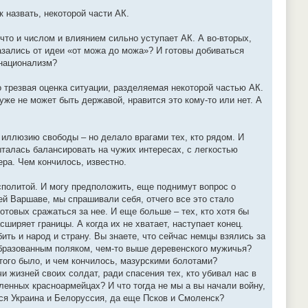
 назвать, некоторой части АК.
что и числом и влиянием сильно уступает АК. А во-вторых,
азались от идеи «от можа до можа»? И готовы добиваться
 национализм?
о трезвая оценка ситуации, разделяемая некоторой частью АК.
же не может быть державой, нравится это кому-то или нет. А
 иллюзию свободы – но делало врагами тех, кто рядом. И
пыталась балансировать на чужих интересах, с легкостью
ра. Чем кончилось, известно.
сполитой. И могу предположить, еще поднимут вопрос о
щей Варшаве, мы спрашивали себя, отчего все это стало
отовых сражаться за нее. И еще больше – тех, кто хотя бы
сширяет границы. А когда их не хватает, наступает конец.
ить и народ и страну. Вы знаете, что сейчас немцы взялись за
образованным поляком, чем-то выше деревенского мужичья?
того было, и чем кончилось, мазурскими болотами?
 жизней своих солдат, ради спасения тех, кто убивал нас в
ленных красноармейцах? И что тогда не мы а вы начали войну,
ся Украина и Белоруссия, да еще Псков и Смоленск?