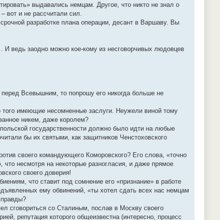
тировать» выдавались немцам. Другое, что никто не знал о
 – вот и не рассчитали сил.
срочной разработке плана операции, десант в Варшаву. Вы
е… И ведь заодно можно кое-кому из несговорчивых людовцев
 перед Всевышним, то попрошу его никогда больше не
о того имеющие несомненные заслуги. Неужели виной тому
язанное никем, даже королем?
 польской государственности должно было идти на любые
очитали бы их святыми, как защитников Ченстоховского
ротив своего командующего Коморовского? Его слова, «точно
ю, что несмотря на некоторые разногласия, и даже прямое
вского своего доверия!
биениям, что ставит под сомнение его «признание» в работе
редъявленных ему обвинений, «ты хотел сдать всех нас немцам
 правды?
пел сговориться со Сталиным, послав в Москву своего
рией, репутация которого общеизвестна (интересно, процесс