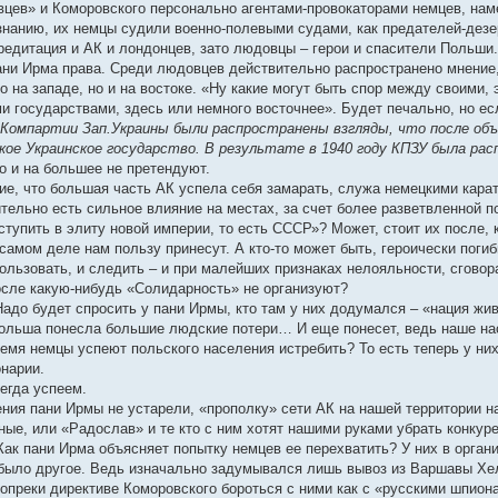
цев» и Коморовского персонально агентами-провокаторами немцев, нам
езнанию, их немцы судили военно-полевыми судами, как предателей-дезе
редитация и АК и лондонцев, зато людовцы – герои и спасители Польши.
ани Ирма права. Среди людовцев действительно распространено мнение,
 на западе, но и на востоке. «Ну какие могут быть спор между своими,
и государствами, здесь или немного восточнее». Будет печально, но ес
в Компартии Зап.Украины были распространены взгляды, что после объ
ое Украинское государство. В результате в 1940 году КПЗУ была расп
о и на большее не претендуют.
ие, что большая часть АК успела себя замарать, служа немецкими карат
тельно есть сильное влияние на местах, за счет более разветвленной п
ступить в элиту новой империи, то есть СССР»? Может, стоит их после, 
 самом деле нам пользу принесут. А кто-то может быть, героически поги
пользовать, и следить – и при малейших признаках нелояльности, сгово
осле какую-нибудь «Солидарность» не организуют?
Надо будет спросить у пани Ирмы, кто там у них додумался – «нация жи
 Польша понесла большие людские потери… И еще понесет, ведь наше на
ремя немцы успеют польского населения истребить? То есть теперь у них
нарии.
сегда успеем.
ения пани Ирмы не устарели, «прополку» сети АК на нашей территории н
ые, или «Радослав» и те кто с ним хотят нашими руками убрать конкуре
Как пани Ирма объясняет попытку немцев ее перехватить? У них в орган
т было другое. Ведь изначально задумывался лишь вывоз из Варшавы 
 вопреки директиве Коморовского бороться с ними как с «русскими шпио