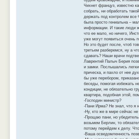
Чихнет француз, известно к
собрать, ни обработать так
держать под контролем все 
была просто гениальна – мал
информации. И такие люди ж
что ее мало, но ничего, Инс
уже могут появиться очень 
Но это будет после, чтоб то
третьем разберемся, ну а чт
сдавать? Наши врачи подтве
Лаврентий Палыч Берия позво
и замки. Послышались легкие
прическа, и пахло от нее ду
бы уже перебором, приказан
беседы, помогая избежать не
кондиции, не обязательно гр
квартира, подобная этой, по
-Господин министр?
-Пани Ирма? Не знал, что я 
-Ну, кто же в мире сейчас н
-Прощаю пани, но убедительн
возьмем Берлин, то обязател
потому перейдем к делу. Чт
-Ваша осведомленность позво