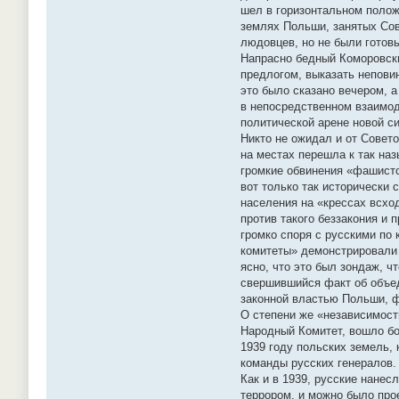
шел в горизонтальном полож
землях Польши, занятых Сове
людовцев, но не были готовы
Напрасно бедный Коморовски
предлогом, выказать непови
это было сказано вечером, 
в непосредственном взаимод
политической арене новой с
Никто не ожидал и от Совет
на местах перешла к так на
громкие обвинения «фашистс
вот только так исторически
населения на «крессах всхо
против такого беззакония и 
громко споря с русскими по
комитеты» демонстрировали 
ясно, что это был зондаж, ч
свершившийся факт об объе
законной властью Польши, ф
О степени же «независимости
Народный Комитет, вошло бол
1939 году польских земель, 
команды русских генералов.
Как и в 1939, русские нане
террором, и можно было про