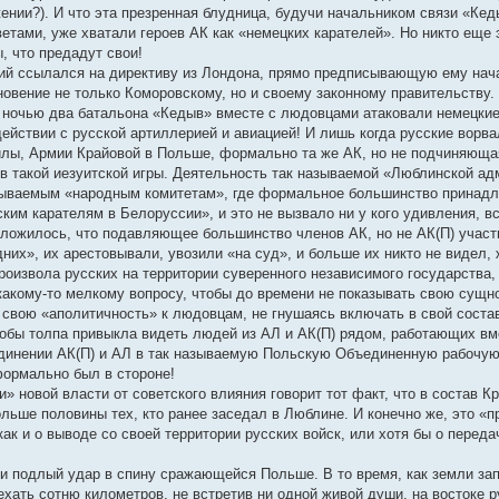
ении?). И что эта презренная блудница, будучи начальником связи «К
тами, уже хватали героев АК как «немецких карателей». Но никто еще э
, что предадут свои!
й ссылался на директиву из Лондона, прямо предписывающую ему нача
новение не только Коморовскому, но и своему законному правительству.
а ночью два батальона «Кедыв» вместе с людовцами атаковали немецкие
ействии с русской артиллерией и авиацией! И лишь когда русские ворв
илы, Армии Крайовой в Польше, формально та же АК, но не подчиняюща
ов такой иезуитской игры. Деятельность так называемой «Люблинской а
зываемым «народным комитетам», где формальное большинство принадл
ким карателям в Белоруссии», и это не вызвало ни у кого удивления, в
 сложилось, что подавляющее большинство членов АК, но не АК(П) учас
дних», их арестовывали, увозили «на суд», и больше их никто не видел
произвола русских на территории суверенного независимого государства
 какому-то мелкому вопросу, чтобы до времени не показывать свою сущ
свою «аполитичность» к людовцам, не гнушаясь включать в свой состав
тобы толпа привыкла видеть людей из АЛ и АК(П) рядом, работающих вме
динении АК(П) и АЛ в так называемую Польскую Объединенную рабочую 
ормально был в стороне!
» новой власти от советского влияния говорит тот факт, что в состав 
ьше половины тех, кто ранее заседал в Люблине. И конечно же, это «пр
как и о выводе со своей территории русских войск, или хотя бы о перед
сли подлый удар в спину сражающейся Польше. В то время, как земли з
ехать сотню километров, не встретив ни одной живой души, на востоке 