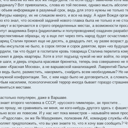
ардиналу? Вот привязались, слова из той песенки, однако мысль абсолю
ой объем информации в разумный срок, ведь для этого нужны не только 
Фигуры наверху, их не слишком много, и все на виду. А идея Вождя орг
о кто знал, что основной задачей нового главка была не только и не ст
ивут и встречаются в строго определенных местах, а возможности про
титут академика Берга (радиолампы и полупроводники) озадачен разработ
перспективные образцы, ну а еще лет через пять народ будет осчастлив
варищ Сталин прожил еще не десять, а двадцать лет, ну разве возраст 
обы инсультов не было, в сорок пятом и сорок девятом, врач «из будуще
рдили, так что будет в госпитале кровь товарища Сталина перелита ком
нил в дверь квартиры. Хотя в этот подъезд чужой не мог войти, по опр
 шаги, и дверь открыла красивая брюнетка, теперь она совершенно не 
хами «Красная Москва», а не варшавской канализацией. Лаврентий Палы
о ведь было, разместить, накормить, снабдить всем необходимым? Но ни
нужной конфронтации. Тех, с кем надо было не договориться, а сломать
убым насилием, психологический террор иногда бывает гораздо страшнее
меняться местами.
настолько популярен, даже в Варшаве.
е знает второго человека в СССР, «русского гиммлера», ах простите…
о прошу, не сравнивать ни меня, ни кого-нибудь другого здесь с фашис
ьно всех их повесим. И у нас нет пока министров – называйте меня прос
о «Радослав», он же Ян Мазуркевич, полковник АК, командир службы «К
ляет предположить, что вы уже знаете то, что я хочу вам сообщить? Чт