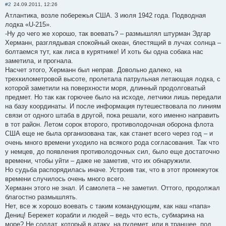
#2
24.09.2011, 12:26
Атлантика, возле побережья США. 3 июля 1942 года. Подводная
лодка «U-215».
-Ну до чего же хорошо, так воевать? – размышлял штурман Эдгар
Херманн, разглядывая спокойный океан, блестящий в лучах солнца –
болтаемся тут, как лиса в курятнике! И хоть бы одна собака нас
заметила, и прогнала.
Насчет этого, Херманн был неправ. Довольно далеко, на
трехкилометровой высоте, пролетала патрульная летающая лодка, с
которой заметили на поверхности моря, длинный продолговатый
предмет. Но так как горючее было на исходе, летчики лишь передали
на базу координаты. И после информация путешествовала по линиям
связи от одного штаба в другой, пока решали, кого именно направить
в тот район. Летом сорок второго, противолодочная оборона флота
США еще не была организована так, как станет всего через год – и
очень много времени уходило на всякого рода согласования. Так что
у немцев, до появления противолодочных сил, было еще достаточно
времени, чтобы уйти – даже не заметив, что их обнаружили.
Но судьба распорядилась иначе. Устроив так, что в этот промежуток
времени случилось очень много всего.
Херманн этого не знал. И самолета – не заметил. Оттого, продолжал
благостно размышлять.
Нет, все ж хорошо воевать с таким командующим, как наш «папа»
Дениц! Бережет корабли и людей – ведь что есть, субмарина на
море? Не солдат, который в атаку, на пулемет, или в траншее, под