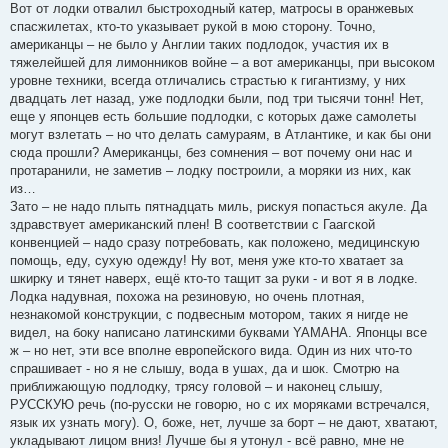
Вот от лодки отвалил быстроходный катер, матросы в оранжевых
спасжилетах, кто-то указывает рукой в мою сторону. Точно,
американцы – не было у Англии таких подлодок, участия их в
тяжелейшей для лимонников войне – а вот американцы, при высоком
уровне техники, всегда отличались страстью к гигантизму, у них
двадцать лет назад, уже подлодки были, под три тысячи тонн! Нет,
еще у японцев есть большие подлодки, с которых даже самолеты
могут взлетать – но что делать самураям, в Атлантике, и как бы они
сюда прошли? Американцы, без сомнения – вот почему они нас и
протаранили, не заметив – лодку построили, а моряки из них, как
из…
Зато – не надо плыть пятнадцать миль, рискуя попасться акуле. Да
здравствует американский плен! В соответствии с Гаагской
конвенцией – надо сразу потребовать, как положено, медицинскую
помощь, еду, сухую одежду! Ну вот, меня уже кто-то хватает за
шкирку и тянет наверх, ещё кто-то тащит за руки - и вот я в лодке.
Лодка надувная, похожа на резиновую, но очень плотная,
незнакомой конструкции, с подвесным мотором, таких я нигде не
видел, на боку написано латинскими буквами YAMAHA. Японцы все
ж – но нет, эти все вполне европейского вида. Один из них что-то
спрашивает - но я не слышу, вода в ушах, да и шок. Смотрю на
приближающую подлодку, трясу головой – и наконец слышу,
РУССКУЮ речь (по-русски не говорю, но с их моряками встречался,
язык их узнать могу). О, боже, нет, лучше за борт – не дают, хватают,
укладывают лицом вниз! Лучше бы я утонул - всё равно, мне не