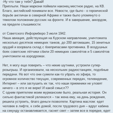
-Ну что там у тебя? Давай!
Приплыли. Наши маркони поймали наконец местное радио, на КВ.
Благо, английский понимали все. Новости, где было - о героической
борьбе англичан в северной Африке и также было упомянуто о
тяжелом положении русских на фронте. И в завершение, аккордом,
на пределе слышимости:
от Советского Информбюро 3 июля 1942.
Наша авиация, действующая на Курском направлении, уничтожила
несколько десятков немецких танков, до 200 автомашин, 15 зенитных
орудий и взорвала склад с боеприпасами противника. В воздушных
боях советские лётчики сбили 20 немецких самолётов и 5 самолётов
уничтожили на аэродромах.
Нет, я могу еще поверить – что некие шутники, устроили супер-
розыгрыш. И организовали, на нескольких радиостанциях, подобные
передачи. Но вот что они сумели как-то убрать из эфира, то
огромное количество текущих, современных передач, телевидение,
Интернет – или заглушить их так, что наши приемники не уловят
ничего – в это я не верю! И какой смысл??
С одним приятелем моим мурманским было, реальная история. Он
сильно фантастикой увлекался – так жена ему, на день рождения,
решила устроить, благо деньги позволяли. Картина маслом: едет
человек в лифте, к себе домой, после трудового дня – вдруг кабина
на секунду останавливается, гаснет свет – затем все в порядке, едет