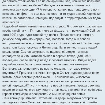
до самого столкновения её не обнаружили, что, новый тип покрытия,
что никакой сонар не берет? Что здесь какие-то их маневры с
америкосами проходили? А теперь из-за них, нам надо делать ноги,
пока весь их флот не сел нам на хвост, а то будет второй Карибский
кризис, за потопление немецкой подлодки, в территориальных водах
америкосов.
Подробный ответ немца - ввел нас в ступор. Что это за х.....ю он там
несёт, какой на х... Гитлер, и что за бл....во тут происходит? Сейчас
лето 1942 года, идет второй год войны. После того как немцы в
декабре получили по мордам под Москвой, тогда они повели
наступление на юге, и теперь рвутся к Волге в районе Сталинграда,
захватили Крым, окружили Ленинград. Ну, в точности как в нашей
реальности. Сам он штурман, на подводной лодке - минном
заградителе U-215, которая вышла в первый поход, для неё и
последний, более месяца назад к берегам Америки. Видно лодка
случайно нами была протаранена, после чего она затонула.
Вот этого, уж точно никто из нас не ожидал, что такое может
случиться! Прям как в книжке, которую Саныч недавно давал всем
читать, даже рекомендовал очень – Конюшевский, «Попытка
возврата», так там герой хоть один в прошлое провалился, а мы -
целой подлодкой?! Хотя – может у немца и впрямь, крыша съехала,
после того как мы его яхту, или что там еще, утопили, и он себя счас
героем кригсмарине вообразил? А мы, из-за одного психа..
-Тащ командир! Михаил Петрович! – в дверь медблока осторожно
заглядывал Леня Ухов, наш начальник радиотехнической службы.