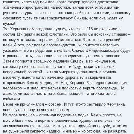
кончится, через год или два, когда фюрер завоюет достаточно
жизненного пространства на востоке, загнав всех этих азиатов-
русских, за уральские горы – оставив разбираться с ними, японскому
союзнику: пусть те сами захватывают Сибирь, если она будет им
нужна!
Тут Херманн поблагодарил судьбу, что его U-215 не включили в
состав 11й (арктической) флотилии. Это было бы воистину страшно –
потому что там альтернативой смерти, мог быть только русский
плен. А это, по словам пропагандистов, было что-то настолько
ужасное – что и представить нельзя. Сначала жидо-комиссары будут
страшно пытать, показывая свою звериную суть недочеловеков.
Затем погонят в страшную ледяную Сибирь, в их концлагеря,
которые у них называются Гулаги – и будут морить в шахтах,
непосильной работой – и тела умерших укладывать в вечную
мерзлоту, вместо шпал железной дороги, или скармливать
сторожевым белым медведям. Нет, Херманн был здравомыслящим
человеком – и знал, что нельзя полностью верить пропаганде. Но
даже если малая часть того, была правдой – этого хватало с
избытком.
Берег не приближался – совсем. И тут что-то заставило Херманна
повернуть голову, оглянуться назад.
Из моря всплыла – огромная подводная лодка. Каких просто, не
могло быть – если верить справочникам. Удивляли непривычно
«сглаженные» очертания – и отсутствие орудий на палубе, кажется
на рубке были какие-то надписи и номер – но отсюда, не разобрать.