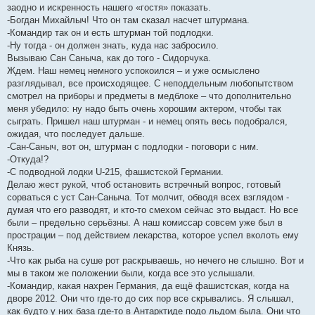
заодно и искренность нашего «гостя» показать.
-Богдан Михайлыч! Что он там сказал насчет штурмана.
-Командир так он и есть штурман той подлодки.
-Ну тогда - он должен знать, куда нас забросило.
Вызываю Сан Саныча, как до того - Сидорчука.
Ждем. Наш немец немного успокоился – и уже осмыслено
разглядывал, все происходящее. С неподдельным любопытством
смотрел на приборы и предметы в медблоке – что дополнительно
меня убедило: ну надо быть очень хорошим актером, чтобы так
сыграть. Пришел наш штурман - и немец опять весь подобрался,
ожидая, что последует дальше.
-Сан-Саныч, вот он, штурман с подлодки - поговори с ним.
-Откуда!?
-С подводной лодки U-215, фашистской Германии.
Делаю жест рукой, чтоб остановить встречный вопрос, готовый
сорваться с уст Сан-Саныча. Тот молчит, обводя всех взглядом -
думая что его разводят, и кто-то смехом сейчас это выдаст. Но все
были – предельно серьёзны. А наш комиссар совсем уже был в
прострации – под действием лекарства, которое успел вколоть ему
Князь.
-Что как рыба на суше рот раскрываешь, но нечего не слышно. Вот и
мы в таком же положении были, когда все это услышали.
-Командир, какая нахрен Германия, да ещё фашистская, когда на
дворе 2012. Они что где-то до сих пор все скрывались. Я слышал,
как будто у них база где-то в Антарктиде подо льдом была. Они что