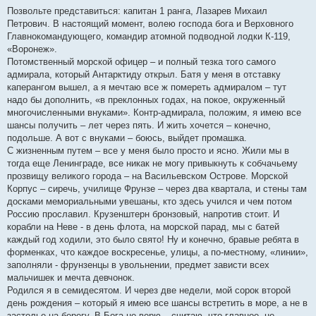
Позвольте представиться: капитан 1 ранга, Лазарев Михаил
Петрович. В настоящий момент, волею господа бога и Верховного
Главнокомандующего, командир атомной подводной лодки К-119,
«Воронеж».
Потомственный морской офицер – и полный тезка того самого
адмирала, который Антарктиду открыл. Батя у меня в отставку
каперангом вышел, а я мечтаю все ж помереть адмиралом – тут
надо бы дополнить, «в преклонных годах, на покое, окруженный
многочисленными внуками». Контр-адмирала, положим, я имею все
шансы получить – лет через пять. И жить хочется – конечно,
подольше. А вот с внуками – боюсь, выйдет промашка.
С жизненным путем – все у меня было просто и ясно. Жили мы в
тогда еще Ленинграде, все никак не могу привыкнуть к собчачьему
прозвищу великого города – на Васильевском Острове. Морской
Корпус – сиречь, училище Фрунзе – через два квартала, и стены там
досками мемориальными увешаны, кто здесь учился и чем потом
Россию прославил. Крузенштерн бронзовый, напротив стоит. И
корабли на Неве - в день флота, на морской парад, мы с батей
каждый год ходили, это было свято! Ну и конечно, бравые ребята в
форменках, что каждое воскресенье, улицы, а по-местному, «линии»,
заполняли - фрунзенцы в увольнении, предмет зависти всех
мальчишек и мечта девчонок.
Родился я в семидесятом. И через две недели, мой сорок второй
день рождения – который я имею все шансы встретить в море, а не в
застолье на берегу. В Бога не верю – считаю, что главное, не