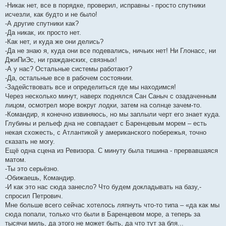
-Никак нет, все в порядке, проверил, исправны - просто спутники
исчезли, как будто и не было!
-А другие спутники как?
-Да никак, их просто нет.
-Как нет, и куда же они делись?
-Да не знаю я, куда они все подевались, ничьих нет! Ни Глонасс, ни
ДжиПиЭс, ни гражданских, связных!
-А у нас? Остальные системы работают?
-Да, остальные все в рабочем состоянии.
-Задействовать все и определиться где мы находимся!
Через несколько минут, наверх поднялся Сан Саныч с озадаченным
лицом, осмотрел море вокруг лодки, затем на солнце зачем-то.
-Командир, я конечно извиняюсь, но мы заплыли черт его знает куда.
Глубины и рельеф дна не совпадает с Баренцевым морем – есть
некая схожесть, с Атлантикой у американского побережья, точно
сказать не могу.
Ещё одна сцена из Ревизора. С минуту была тишина - прервавшаяся
матом.
-Ты это серьёзно.
-Обижаешь, Командир.
-И как это нас сюда занесло? Что будем докладывать на базу,-
спросил Петрович.
Мне больше всего сейчас хотелось ляпнуть что-то типа – «да как мы
сюда попали, только что были в Баренцевом море, а теперь за
тысячи миль, да этого не может быть, да что тут за бля...