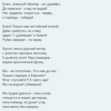
Боже, помилуй! Шкипер - не сдрейфь!
Да перископ - след не выдай!
Нас одарили: скоростью - верфь,
и торпеды - победой.
Боже! Пошли нам английский конвой,
Дабы сработать на славу:
орден "с дубовыми" в боевой
Рубке сверкает - по праву.
Крутит винты рурский мотор
с рокотом чертовых мельниц.
К дьяволу всех! Наш командор -
морем просоленный Дениц.
Мы - не потоплены. Что нам до них -
Пышно сидящих в Берлине?
Флаг спускайте?! К черту иди!
Мы на родной субмарине!
Мы будем драться - пока соляр
плещется в наших цистернах,
пока команду не душит угар,
пока винты без каверны.