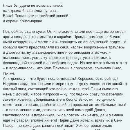
Лишь бы удача не встала спиной,
да скрыла б наш след пучина...
Боже! Пошли нам английский конвой -
и охрани Кригсмарине
Нет, сейчас стало хуже. Огни погасили, стали все чаще встречаться
противолодочные самолеты и корабли. Правда, самолеты обычно
были безоружны, и могли лишь сообщить об обнаруженной лодке – а
корабли часто представляли из себя, наспех вооруженные траулеры
и даже яхты, ну а взаимодействие и организация этих «сил»
вызывала лишь ухмылку «волков» Денница, уже знакомых с
беспощадной травлей в английских водах. Но все же это было что-то
– и вспоминалось, что близ Британии в сороковом, поначалу было
так же.
А, к дьяволу – что будет после, плевать! Хорошее, есть сейчас!
Неделю назад, остановили в море яхту – где путешествовал какой-то
богатый янки, считающий что война не для него! С ним была его
жена с дочкой, и трое матросов – ну, последних сразу пристрелили,
затем и хозяина, убедившись в его бесполезности, что ценного
может знать торгаш, разбогатевший на продаже автомобильных шин!
– а вот с женщинами, развлеклись всей командой! Дочка,
светловолосая и пухленькая, была совсем как немка, да и мамаша
еще не старая, вполне ничего! Парни даже хотели, взять их в Сен-
Назер – но командир, капитан-лейтенант Хекнер, решительно