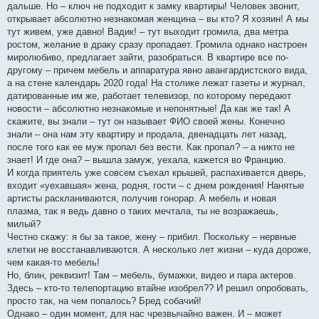
дальше. Но – ключ не подходит к замку квартиры! Человек звонит,
открывает абсолютно незнакомая женщина – вы кто? Я хозяин! А мы
тут живем, уже давно! Вадик! – тут выходит громила, два метра
ростом, желание в драку сразу пропадает. Громила однако настроен
миролюбиво, предлагает зайти, разобраться. В квартире все по-
другому – причем мебель и аппаратура явно авангардистского вида,
а на стене календарь 2020 года! На столике лежат газеты и журнал,
датированные им же, работает телевизор, по которому передают
новости – абсолютно незнакомые и непонятные! Да как же так! А
скажите, вы знали – тут он называет ФИО своей жены. Конечно
знали – она нам эту квартиру и продала, двенадцать лет назад,
после того как ее муж пропал без вести. Как пропал? – а никто не
знает! И где она? – вышла замуж, уехала, кажется во Францию.
И когда приятель уже совсем съехал крышей, распахивается дверь,
входит «уехавшая» жена, родня, гости – с днем рождения! Нанятые
артисты раскланиваются, получив гонорар. А мебель и новая
плазма, так я ведь давно о таких мечтала, ты не возражаешь,
милый?
Честно скажу: я бы за такое, жену – прибил. Поскольку – нервные
клетки не восстанавливаются. А несколько лет жизни – куда дороже,
чем какая-то мебель!
Но, блин, реквизит! Там – мебель, бумажки, видео и пара актеров.
Здесь – кто-то телепортацию втайне изобрел?? И решил опробовать,
просто так, на чем попалось? Бред собачий!
Однако – один момент, для нас чрезвычайно важен. И – может