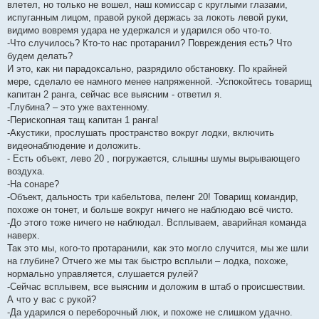
влетел, но только не вошел, наш комиссар с круглыми глазами,
испуганным лицом, правой рукой держась за локоть левой руки,
видимо вовремя удара не удержался и ударился обо что-то.
-Что случилось? Кто-то нас протаранил? Повреждения есть? Что
будем делать?
И это, как ни парадоксально, разрядило обстановку. По крайней
мере, сделало ее намного менее напряженной. -Успокойтесь товарищ
капитан 2 ранга, сейчас все выясним - ответил я.
-Глубина? – это уже вахтенному.
-Перископная тащ капитан 1 ранга!
-Акустики, прослушать пространство вокруг лодки, включить
видеонаблюдение и доложить.
- Есть объект, лево 20 , погружается, слышны шумы вырывающего
воздуха.
-На сонаре?
-Объект, дальность три кабельтова, пеленг 20! Товарищ командир,
похоже он тонет, и больше вокруг ничего не наблюдаю всё чисто.
-До этого тоже ничего не наблюдал. Всплываем, аварийная команда
наверх.
Так это мы, кого-то протаранили, как это могло случится, мы же шли
на глубине? Отчего же мы так быстро всплыли – лодка, похоже,
нормально управляется, слушается рулей?
-Сейчас всплывем, все выясним и доложим в штаб о происшествии.
А что у вас с рукой?
-Да ударился о переборочный люк, и похоже не слишком удачно.