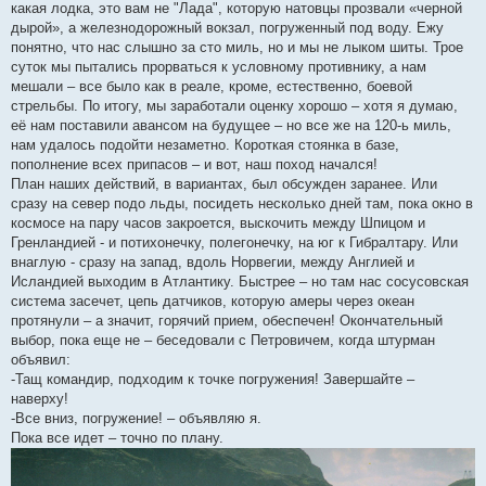
какая лодка, это вам не "Лада", которую натовцы прозвали «черной
дырой», а железнодорожный вокзал, погруженный под воду. Ежу
понятно, что нас слышно за сто миль, но и мы не лыком шиты. Трое
суток мы пытались прорваться к условному противнику, а нам
мешали – все было как в реале, кроме, естественно, боевой
стрельбы. По итогу, мы заработали оценку хорошо – хотя я думаю,
её нам поставили авансом на будущее – но все же на 120-ь миль,
нам удалось подойти незаметно. Короткая стоянка в базе,
пополнение всех припасов – и вот, наш поход начался!
План наших действий, в вариантах, был обсужден заранее. Или
сразу на север подо льды, посидеть несколько дней там, пока окно в
космосе на пару часов закроется, выскочить между Шпицом и
Гренландией - и потихонечку, полегонечку, на юг к Гибралтару. Или
внаглую - сразу на запад, вдоль Норвегии, между Англией и
Исландией выходим в Атлантику. Быстрее – но там нас сосусовская
система засечет, цепь датчиков, которую амеры через океан
протянули – а значит, горячий прием, обеспечен! Окончательный
выбор, пока еще не – беседовали с Петровичем, когда штурман
объявил:
-Тащ командир, подходим к точке погружения! Завершайте –
наверху!
-Все вниз, погружение! – объявляю я.
Пока все идет – точно по плану.