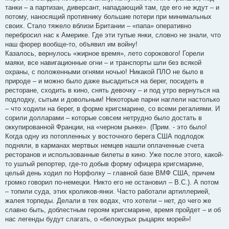
танки – а партизан, диверсант, нападающий там, где его не ждут – и
потому, наносящий противнику большие потери при минимальных
своих. Стало тяжело вблизи Британии – «папа» оперативно
перебросил нас к Америке. Где эти тупые янки, словно не знали, что
наш фюрер вообще-то, объявил им войну!
Казалось, вернулось «жирное время», лето сорокового! Горели
маяки, все навигационные огни – и транспорты шли без всякой
охраны, с положенными огнями ночью! Никакой ПЛО не было в
природе – и можно было даже высадиться на берег, посидеть в
ресторане, сходить в кино, снять девочку – и под утро вернуться на
подлодку, сытым и довольным! Некоторые парни наглели настолько
– что ходили на берег, в форме кригсмарине, со всеми регалиями. И
сорили долларами – которые совсем нетрудно было достать в
оккупированной Франции, на «черном рынке». (Прим. - это было!
Когда одну из потопленных у восточного берега США подлодок
подняли, в карманах мертвых немцев нашли оплаченные счета
ресторанов и использованные билеты в кино. Уже после этого, какой-
то ушлый репортер, где-то добыв форму офицера кригсмарине,
целый день ходил по Норфолку – главной базе ВМФ США, причем
громко говорил по-немецки. Никто его не остановил – В.С.). А потом
– топили суда, этих кроликов-янки. Часто работали артиллерией,
жалея торпеды. Делали в тех водах, что хотели – нет, до чего же
славно быть, доблестным героям кригсмарине, время пройдет – и об
нас легенды будут слагать, о «белокурых рыцарях морей»!