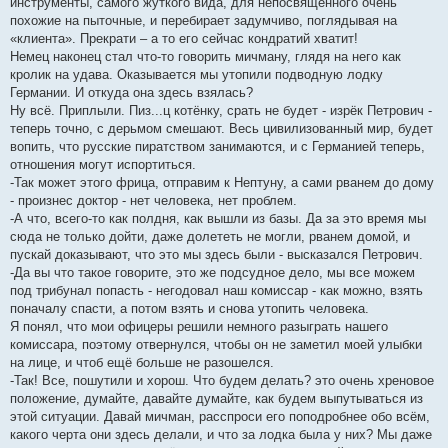
инструменты, самого жуткого вида, для непосвященного очень
похожие на пыточные, и перебирает задумчиво, поглядывая на
«клиента». Прекрати – а то его сейчас кондратий хватит!
Немец наконец стал что-то говорить мичману, глядя на него как
кролик на удава. Оказывается мы утопили подводную лодку
Германии. И откуда она здесь взялась?
Ну всё. Приплыли. Пиз...ц котёнку, срать не будет - изрёк Петрович -
теперь точно, с дерьмом смешают. Весь цивилизованный мир, будет
вопить, что русские пиратством занимаются, и с Германией теперь,
отношения могут испортиться.
-Так может этого фрица, отправим к Нептуну, а сами рванем до дому
- произнес доктор - нет человека, нет проблем.
-А что, всего-то как полдня, как вышли из базы. Да за это время мы
сюда не только дойти, даже долететь не могли, рванем домой, и
пускай доказывают, что это мы здесь были - высказался Петрович.
-Да вы что такое говорите, это же подсудное дело, мы все можем
под трибунал попасть - негодовал наш комиссар - как можно, взять
поначалу спасти, а потом взять и снова утопить человека.
Я понял, что мои офицеры решили немного разыграть нашего
комиссара, поэтому отвернулся, чтобы он не заметил моей улыбки
на лице, и чтоб ещё больше не разошелся.
-Так! Все, пошутили и хорош. Что будем делать? это очень хреновое
положение, думайте, давайте думайте, как будем выпутываться из
этой ситуации. Давай мичман, расспроси его поподробнее обо всём,
какого черта они здесь делали, и что за лодка была у них? Мы даже