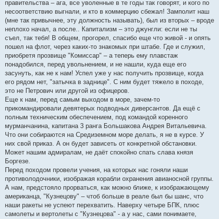
правительства – ага, все уволенные в те годы так говорят, и кого по
несоответствию выгнали, и кто в коммерцию сбежал! Замполит наш
(мне так привычнее, эту должность называть), был из вторых – вроде
неплохо начал, а после.. Капитализм – это джунгли: если не ты
съел, так тебя! В общем, прогорел, спасибо еще что живой - и опять
пошел на флот, через каких-то знакомых при штабе. Где и служил,
приобретя прозвище "Комиссар" – а теперь ему плавстаж
понадобился, перед увольнением, и не нашли, куда еще его
засунуть, как не к нам! Успел уже у нас получить прозвище, когда
его рядом нет, "затычка в заднице". С ним будет тяжело в походе,
это не Петрович или другой из офицеров.
Еще к нам, перед самым выходом в море, зачем-то
прикомандировали девятерых подводных диверсантов. Да ещё с
полным техническим обеспечением, под командой коренного
мурманчанина, капитана 3 ранга Большакова Андрея Витальевича.
Что они собираются на Средиземном море делать, я не в курсе. У
них свой приказ. А он будет зависеть от конкретной обстановки.
Может нашим адмиралам, не даёт спокойно спать слава князя
Боргезе.
Перед походом провели учения, на которых нас гоняли наши
противолодочники, изображая корабли охранения авианосной группы.
А нам, предстояло прорваться, как можно ближе, к изображающему
американца, "Кузнецову" – чтоб больше в реале был бы шанс, что
наши ракеты не успеют перехватить. Наверху четыре БПК, плюс
самолеты и вертолеты с "Кузнецова" - а у нас, сами понимаете,