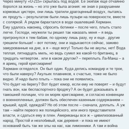
Через минуту «U-215» скрылась под водой. Ее экипаж еще отчаянно
боролся за жизнь – но это уже была агония: не зная о разрушении
кормовых цистерн, они лишь тратили драгоценный воздух, пытаясь
их продуть – результатом были лишь пузыри на поверхности, вместе
с соляркой. А рядом барахтался в воде ошалевший Херманн.
Ему удалось наконец, сбросить ботинки – после чего, плыть стало
легче. Господи, неужели ты решил так наказать меня – я ведь
притронулся к тем бабам, по одному лишь разу, ну и еще.. другие
грешили больше! – вот потому, они и задыхаются сейчас, заживо
замурованные на дне, а я – еще могу! Только бы не акулы, нет! Вода
теплая, пятнадцать миль, но ведь сумел же какой-то британец, в
тридцать четвертом.. или в каком другом? – переплыть Ла-Манш – а
я ариец, герой кригсмарине!
Херманн огляделся. Он был один. Куда делись командир и те трое,
что были наверху? Акульих плавников, к счастью, тоже не было
видно. И надо было плыть – пока они не появились.
Что будет на берегу? Вот будет юмор, если ему не поверят – и будут
гнать вон, как беспаспортного бродягу? А он будет доказывать в
тамошней полиции, что он моряк кригсмарине, и согласно конвенции
о военнопленных, должен быть обеспечен казенным содержанием –
крышей, едой, одеждой? Но об этом после – сначала, доплыть. А уж
там – найти первого же полицейского, или иного представителя
власти, и сдаться ему в плен. Американцы все ж – цивилизованный
народ. Простой и незлобивый, как деревня - и пока не имеют
оснований быть так же злы на нас, как лимонники. А там и война