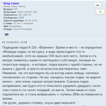
Влад Савин
Ответи
Автор темы, Автор
Возраст:
63
1
Репутация:
1054 (+1070/−16)
Лояльность:
49 (+49/−0)
Сообщения:
1245
Зарегистрирован:
01.01.2011
С нами:
15 лет 7 месяцев
Имя:
Владимир
Откуда:
Санкт-Петербург
Отправить личное сообщение
#3
24.09.2011, 12:28
Подводная лодка К-119, «Воронеж». Время и место – не определено.
«Впереди лодки, по её курсу, в воде происходило что-то
необъяснимое, хотя на экранах ГАК было всё чисто. Затем в ста
метрах появилось какая-то светящаяся субстанция, похожая на
гигантскую медузу - в которую, лодка вошла с одной стороны, но не
вышла с другой, а просто исчезла или растворилась там».
Наверное, так это выглядело бы на взгляд каких-нибудь «зеленых
человечков» со стороны. Но мы, находясь внутри лодки, не видели
ничего – зато очень хорошо почувствовали. Сначала лодка
затормозила, как будто кто-то попытался удержать двадцать тысяч
тонн стали и сто тысяч лошадей, на месте. Затем какая-то сила
подхватила ее, и стала выбрасывать с глубины 180м на поверхность
океана.
-На рулях, держать глубину, олухи царя морского!