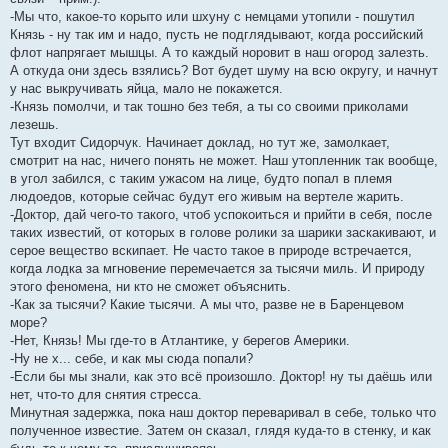
-Мы что, какое-то корыто или шхуну с немцами утопили - пошутил
Князь - ну так им и надо, пусть не подглядывают, когда российский
флот напрягает мышцы. А то каждый норовит в наш огород залезть.
А откуда они здесь взялись? Вот будет шуму на всю округу, и начнут
у нас выкручивать яйца, мало не покажется.
-Князь помолчи, и так тошно без тебя, а ты со своими приколами
лезешь.
Тут входит Сидорчук. Начинает доклад, но тут же, замолкает,
смотрит на нас, ничего понять не может. Наш утопленник так вообще,
в угол забился, с таким ужасом на лице, будто попал в племя
людоедов, которые сейчас будут его живым на вертеле жарить.
-Доктор, дай чего-то такого, чтоб успокоиться и прийти в себя, после
таких известий, от которых в голове ролики за шарики заскакивают, и
серое вещество вскипает. Не часто такое в природе встречается,
когда лодка за мгновение перемечается за тысячи миль. И природу
этого феномена, ни кто не сможет объяснить.
-Как за тысячи? Какие тысячи. А мы что, разве не в Баренцевом
море?
-Нет, Князь! Мы где-то в Атлантике, у берегов Америки.
-Ну не х... себе, и как мы сюда попали?
-Если бы мы знали, как это всё произошло. Доктор! ну ты даёшь или
нет, что-то для снятия стресса.
Минутная задержка, пока наш доктор переваривал в себе, только что
полученное известие. Затем он сказал, глядя куда-то в стенку, и как