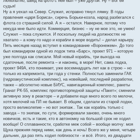
любопытно, швед на фото с ней был – уже другой. Ну – Бог ей
судья!
Ну а я уехал на Север. Служил, исправно тянул лямку. В годы
правления «царя Бориса», сиречь Борьки-козла, народ разбегался с
флота со страшной силой. А я – остался. Наверное, потому что
некуда мне было идти. Коммерция, бизнес – ну не мое это, не умею!
Служил – пока служится. И поскольку людей на должностях не
хватало – а кому-то надо и корабли в море водить! – делал карьеру.
Пять месяцев назад вступил в командование «Воронежем». До того
был командиром одной из лодок типа «Барс», проект 971 – которую
уже полгода как списали. Мой новый корабль, три выхода на
сдаточные, после ремонта – и наконец, в море! Нет, сама лодка,
проект 949А, кто понимает, уже восемнадцать лет как в строю – но
только из капремонта, три года у стенки. Полностью заменили ГАК
(гидроакустический комплекс), на новейший, последней разработки,
также – абсолютно новые БИУС, навигационный комплекс, ракеты
Гранат РК-55, комплекс противоторпедной защиты «Пакет»; сменили
активную зону в реакторе – и добавили еще много всего по мелочи,
хотя мелочей на ПЛ не бывает. В общем, сделали из старой лодки,
просто великолепие – но вот экипаж.. Так как корабль только с
завода – то экипаж, по сути, формировали заново, очень много
новичков, есть и такие, кто в автономку на большой срок не ходил
вообще! О сплаванности, сработке меж собой – вообще молчу: моя
Щука прежняя перед ними, как день и ночь! Всего же у меня, четыре
дальних, да раз пять ходил поблизости - и всё. Итого, из двадцати