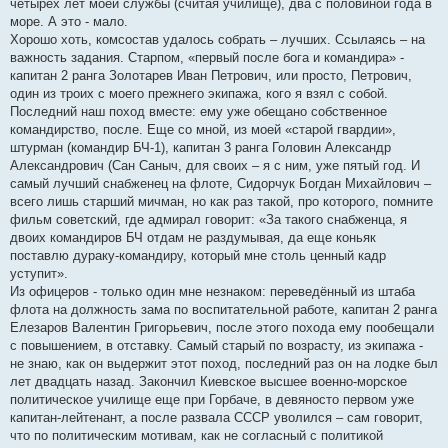
четырех лет моей службы (считая училище), два с половиной года в
море. А это - мало.
Хорошо хоть, комсостав удалось собрать – лучших. Ссылаясь – на
важность задания. Старпом, «первый после бога и командира» -
капитан 2 ранга Золотарев Иван Петрович, или просто, Петрович,
один из троих с моего прежнего экипажа, кого я взял с собой.
Последний наш поход вместе: ему уже обещано собственное
командирство, после. Еще со мной, из моей «старой гвардии»,
штурман (командир БЧ-1), капитан 3 ранга Головин Александр
Александрович (Сан Саныч, для своих – я с ним, уже пятый год. И
самый лучший снабженец на флоте, Сидорчук Богдан Михайлович –
всего лишь старший мичман, но как раз такой, про которого, помните
фильм советский, где адмирал говорит: «За такого снабженца, я
двоих командиров БЧ отдам не раздумывая, да еще коньяк
поставлю дураку-командиру, который мне столь ценный кадр
уступит».
Из офицеров - только один мне незнаком: переведённый из штаба
флота на должность зама по воспитательной работе, капитан 2 ранга
Елезаров Валентин Григорьевич, после этого похода ему пообещали
с повышением, в отставку. Самый старый по возрасту, из экипажа -
не знаю, как он выдержит этот поход, последний раз он на лодке был
лет двадцать назад. Закончил Киевское высшее военно-морское
политическое училище еще при Горбаче, в девяносто первом уже
капитан-лейтенант, а после развала СССР уволился – сам говорит,
что по политическим мотивам, как не согласный с политикой