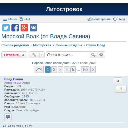
Литостровок
Меню
FAQ
Регистрация
Вход
Морской Волк (от Влада Савина)
Список разделов
Мастерская
Личные разделы
Савин Влад
Ответить
Первое новое сообщение
• 3227 сообщений
1
2
3
4
5
…
162
Влад Савин
Ответи
Автор темы, Автор
Возраст:
63
1
Репутация:
1054 (+1070/−16)
Лояльность:
49 (+49/−0)
Сообщения:
1245
Зарегистрирован:
01.01.2011
С нами:
15 лет 7 месяцев
Имя:
Владимир
Откуда:
Санкт-Петербург
Отправить личное сообщение
#1
24.09.2011, 12:24