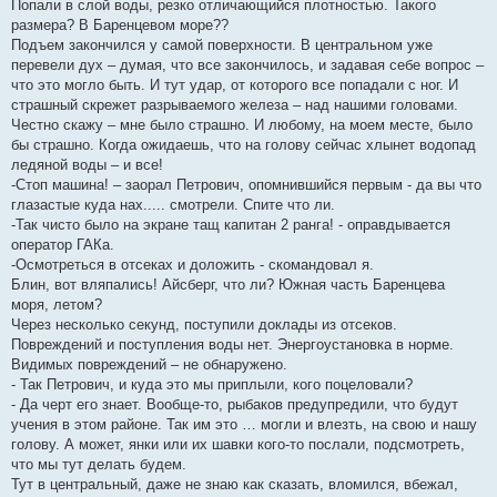
Попали в слой воды, резко отличающийся плотностью. Такого
размера? В Баренцевом море??
Подъем закончился у самой поверхности. В центральном уже
перевели дух – думая, что все закончилось, и задавая себе вопрос –
что это могло быть. И тут удар, от которого все попадали с ног. И
страшный скрежет разрываемого железа – над нашими головами.
Честно скажу – мне было страшно. И любому, на моем месте, было
бы страшно. Когда ожидаешь, что на голову сейчас хлынет водопад
ледяной воды – и все!
-Стоп машина! – заорал Петрович, опомнившийся первым - да вы что
глазастые куда нах..... смотрели. Спите что ли.
-Так чисто было на экране тащ капитан 2 ранга! - оправдывается
оператор ГАКа.
-Осмотреться в отсеках и доложить - скомандовал я.
Блин, вот вляпались! Айсберг, что ли? Южная часть Баренцева
моря, летом?
Через несколько секунд, поступили доклады из отсеков.
Повреждений и поступления воды нет. Энергоустановка в норме.
Видимых повреждений – не обнаружено.
- Так Петрович, и куда это мы приплыли, кого поцеловали?
- Да черт его знает. Вообще-то, рыбаков предупредили, что будут
учения в этом районе. Так им это … могли и влезть, на свою и нашу
голову. А может, янки или их шавки кого-то послали, подсмотреть,
что мы тут делать будем.
Тут в центральный, даже не знаю как сказать, вломился, вбежал,