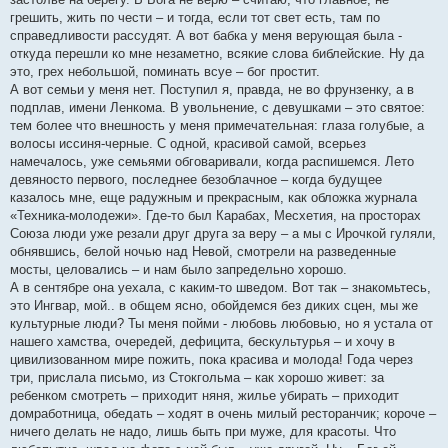
грешить, жить по чести – и тогда, если тот свет есть, там по
справедливости рассудят. А вот бабка у меня верующая была -
откуда перешли ко мне незаметно, всякие слова библейские. Ну да
это, грех небольшой, поминать всуе – бог простит.
А вот семьи у меня нет. Поступил я, правда, не во фрунзенку, а в
подплав, имени Ленкома. В увольнение, с девушками – это святое:
тем более что внешность у меня примечательная: глаза голубые, а
волосы иссиня-черные. С одной, красивой самой, всерьез
намечалось, уже семьями обговаривали, когда распишемся. Лето
девяносто первого, последнее безоблачное – когда будущее
казалось мне, еще радужным и прекрасным, как обложка журнала
«Техника-молодежи». Где-то был Карабах, Месхетия, на просторах
Союза люди уже резали друг друга за веру – а мы с Ирочкой гуляли,
обнявшись, белой ночью над Невой, смотрели на разведенные
мосты, целовались – и нам было запредельно хорошо.
А в сентябре она уехала, с каким-то шведом. Вот так – знакомьтесь,
это Ингвар, мой.. в общем ясно, обойдемся без диких сцен, мы же
культурные люди? Ты меня пойми - любовь любовью, но я устала от
нашего хамства, очередей, дефицита, бескультурья – и хочу в
цивилизованном мире пожить, пока красива и молода! Года через
три, прислала письмо, из Стокгольма – как хорошо живет: за
ребенком смотреть – приходит няня, жилье убирать – приходит
домработница, обедать – ходят в очень милый ресторанчик; короче –
ничего делать не надо, лишь быть при муже, для красоты. Что