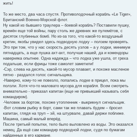
жить!
То же место, два часа спустя. Противолодочный корабль «Le Tiger»,
Британский Военно-Морской флот.
Ну какой из бывшего траулера – боевой корабль? Поставили пушку,
времён еще той войны, пару столь же древних же пулемётов, с
десяток глубинных бомб. Но из-за того, что какой-то воздушный
кретин, якобы увидел здесь подводную лодку – ползем проверять.
Это при том, что у нас скорость десять узлов – а у лодки, минимум
пятнадцать, а еще пушка ахт-ахт, получше нашей, да и комендоры
наверняка опытнее. Одна надежда – что лодка уже ушла, от греха
подальше, если фрицы тоже самолет заметили!
-Сэр, слева на десять, какой-то мусор плавает, и похоже масленое
пятно - раздался голос сигнальщика.
-Наверно, кому-то не повезло, попались лодке в прицел, пока мы
ползли. Хотя что-то маловато мусора для корабля. Всем смотреть
внимательно - приказал капитан (еще не привыкший называть себя
командиром).
-Человек за бортом, похоже утопленник - выкрикнул сигнальщик.
-Вот словим рыбку в борт, сами так же плавать будем – бросил
капитан, глядя на труп – эй, на штурвале, давай держи поближе.
Машина, самый малый вперёд.
После третьей попытки, тело было выловлено из воды. Это оказался
немец. Да ещё сам командир подводной лодки, судя по бумагам
найденных в его кармане.