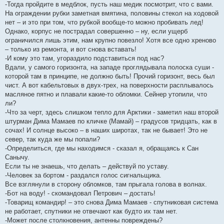
-Тогда пройдите в медблок, пусть наш медик посмотрит, что с вами.
На ограждении рубки заметная вмятина, половины стекол на ходовой
нет – и это при том, что рубкой вообще-то можно пробивать лед!
Однако, корпус не пострадал совершенно – ну, если ущерб
ограничился лишь этим, нам крупно повезло! Хотя все одно хреново
– только из ремонта, и вот снова вставать!
-И кому это там, угораздило подставиться под нас?
Вдали, у самого горизонта, на западе проглядывала полоска суши -
которой там в принципе, не должно быть! Прочий горизонт, весь был
чист. А вот кабельтовых в двух-трех, на поверхности расплывалось
масляное пятно и плавали какие-то обломки. Сейнер утопили, что
ли?
-Что за черт, здесь слишком тепло для Арктики - заметил наш второй
штурман Дима Мамаев по кличке (Мамай) – градусов тридцать, как в
сочах! И солнце высоко – в наших широтах, так не бывает! Это не
север, так куда же мы попали?
-Определиться, где мы находимся - сказал я, обращаясь к Сан
Санычу.
Если ты не знаешь, что делать – действуй по уставу.
-Человек за бортом - раздался голос сигнальщика.
Все взглянули в сторону обломков, там прыгала голова в волнах.
-Бот на воду! - скомандовал Петрович – достать!
-Товарищ командир! – это снова Дима Мамаев - спутниковая система
не работает, спутники не отвечают как будто их там нет.
-Может после столкновения, антенны повреждены?