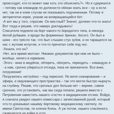
происходит, кто-то может нам хоть это объяснить?». Но я сдержался
– потому как командир по должности обязан знать все – ну а если
нет, так ни в коем случае не показывать подчиненным. Потому я
авторитетно изрек, указав на возвращающийся бот:
-А вот мы у того, спросим. Он местный? Значит, должен что-то знать!
Вот тогда и решим, что наверх докладывать!
Спасатели подняли на борт какого-то бородатого типа, в некогда
белой рубашке, и вроде бы форменных брюках, босого. Он был в
шоке - его трясло так, что был слышен стук зубов, и он таращился на
нас с жутким испугом, и что-то причитал себе под нос.
-Узнали, кто он?
-Нет, все время молчал. Никаких документов при нем не было –
вообще, ничего в карманах.
-Этого - вниз в медблок, обтереть, обогреть, переодеть – командую я
- а нам, срочно убираться отсюда, пока не прихватили. Все вниз,
погружение!
Погрузились неглубоко – под перископ. Но вели сканирование – и
эфира, и окружающего пространства – так что могли быстро нырнуть
на глубину. Решив, что срочных дел больше нет – вернее, самое
срочное, это установить, как мы сюда попали, решили вместе с
Петровичем навестить нашего «гостя» в медицинском отсеке. Войдя,
я сначала увидел нашего комиссара с загипсованной рукой, который
что-то доказывал нашему бортовому медицинскому светилу, по
имени Святослав, по кличке Князь. А уж потом, нашего спасённого,
сжавшегося на койке в углу,