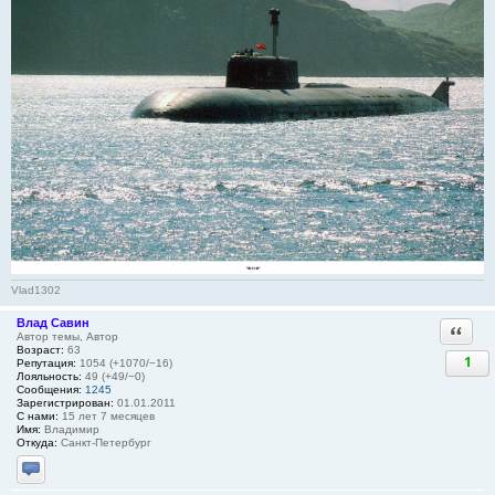
Vlad1302
Влад Савин
Ответи
Автор темы, Автор
Возраст:
63
1
Репутация:
1054 (+1070/−16)
Лояльность:
49 (+49/−0)
Сообщения:
1245
Зарегистрирован:
01.01.2011
С нами:
15 лет 7 месяцев
Имя:
Владимир
Откуда:
Санкт-Петербург
Отправить личное сообщение