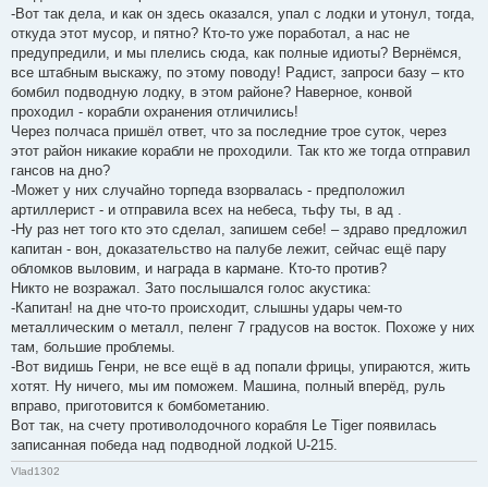
-Вот так дела, и как он здесь оказался, упал с лодки и утонул, тогда,
откуда этот мусор, и пятно? Кто-то уже поработал, а нас не
предупредили, и мы плелись сюда, как полные идиоты? Вернёмся,
все штабным выскажу, по этому поводу! Радист, запроси базу – кто
бомбил подводную лодку, в этом районе? Наверное, конвой
проходил - корабли охранения отличились!
Через полчаса пришёл ответ, что за последние трое суток, через
этот район никакие корабли не проходили. Так кто же тогда отправил
гансов на дно?
-Может у них случайно торпеда взорвалась - предположил
артиллерист - и отправила всех на небеса, тьфу ты, в ад .
-Ну раз нет того кто это сделал, запишем себе! – здраво предложил
капитан - вон, доказательство на палубе лежит, сейчас ещё пару
обломков выловим, и награда в кармане. Кто-то против?
Никто не возражал. Зато послышался голос акустика:
-Капитан! на дне что-то происходит, слышны удары чем-то
металлическим о металл, пеленг 7 градусов на восток. Похоже у них
там, большие проблемы.
-Вот видишь Генри, не все ещё в ад попали фрицы, упираются, жить
хотят. Ну ничего, мы им поможем. Машина, полный вперёд, руль
вправо, приготовится к бомбометанию.
Вот так, на счету противолодочного корабля Le Tiger появилась
записанная победа над подводной лодкой U-215.
Vlad1302