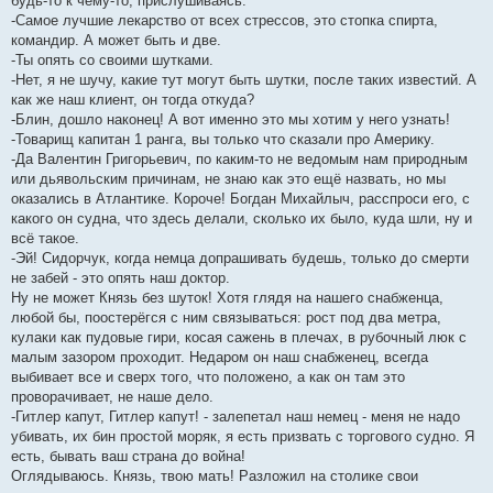
будь-то к чему-то, прислушиваясь.
-Самое лучшие лекарство от всех стрессов, это стопка спирта,
командир. А может быть и две.
-Ты опять со своими шутками.
-Нет, я не шучу, какие тут могут быть шутки, после таких известий. А
как же наш клиент, он тогда откуда?
-Блин, дошло наконец! А вот именно это мы хотим у него узнать!
-Товарищ капитан 1 ранга, вы только что сказали про Америку.
-Да Валентин Григорьевич, по каким-то не ведомым нам природным
или дьявольским причинам, не знаю как это ещё назвать, но мы
оказались в Атлантике. Короче! Богдан Михайлыч, расспроси его, с
какого он судна, что здесь делали, сколько их было, куда шли, ну и
всё такое.
-Эй! Сидорчук, когда немца допрашивать будешь, только до смерти
не забей - это опять наш доктор.
Ну не может Князь без шуток! Хотя глядя на нашего снабженца,
любой бы, поостерёгся с ним связываться: рост под два метра,
кулаки как пудовые гири, косая сажень в плечах, в рубочный люк с
малым зазором проходит. Недаром он наш снабженец, всегда
выбивает все и сверх того, что положено, а как он там это
проворачивает, не наше дело.
-Гитлер капут, Гитлер капут! - залепетал наш немец - меня не надо
убивать, их бин простой моряк, я есть призвать с торгового судно. Я
есть, бывать ваш страна до война!
Оглядываюсь. Князь, твою мать! Разложил на столике свои