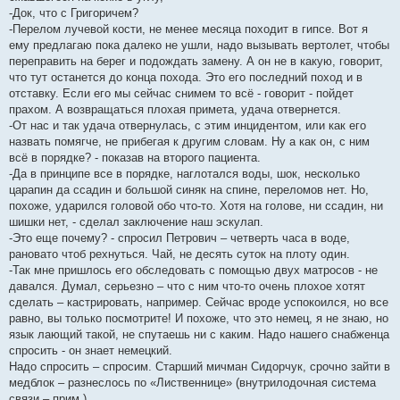
-Док, что с Григоричем?
-Перелом лучевой кости, не менее месяца походит в гипсе. Вот я
ему предлагаю пока далеко не ушли, надо вызывать вертолет, чтобы
переправить на берег и подождать замену. А он не в какую, говорит,
что тут останется до конца похода. Это его последний поход и в
отставку. Если его мы сейчас снимем то всё - говорит - пойдет
прахом. А возвращаться плохая примета, удача отвернется.
-От нас и так удача отвернулась, с этим инцидентом, или как его
назвать помягче, не прибегая к другим словам. Ну а как он, с ним
всё в порядке? - показав на второго пациента.
-Да в принципе все в порядке, наглотался воды, шок, несколько
царапин да ссадин и большой синяк на спине, переломов нет. Но,
похоже, ударился головой обо что-то. Хотя на голове, ни ссадин, ни
шишки нет, - сделал заключение наш эскулап.
-Это еще почему? - спросил Петрович – четверть часа в воде,
рановато чтоб рехнуться. Чай, не десять суток на плоту один.
-Так мне пришлось его обследовать с помощью двух матросов - не
давался. Думал, серьезно – что с ним что-то очень плохое хотят
сделать – кастрировать, например. Сейчас вроде успокоился, но все
равно, вы только посмотрите! И похоже, что это немец, я не знаю, но
язык лающий такой, не спутаешь ни с каким. Надо нашего снабженца
спросить - он знает немецкий.
Надо спросить – спросим. Старший мичман Сидорчук, срочно зайти в
медблок – разнеслось по «Лиственнице» (внутрилодочная система
связи – прим.).