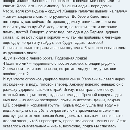
воспротивился. Женщина на корабле – к несчастью! Погуляли - и
хватит! Хорошего – понемножку. А нашим леди – пора домой.
Что ж, воля командира – ордунг! Женщин галантно вывели на палубу
– затем закрыли люки, и погрузились. До берега было миль
пятнадцать, как сейчас. Интересно, дамы утопли сами – или их
съели акулы по пути? А яхту кстати, не топили – так и оставили
плыть, пустой. Говорят, у этих вод, отсюда и до Бермуд, дурная
слава, исчезают люди и корабли – ну так мы прибавим к легендам
еще одну, когда яхту найдут, вот будут гадать газетеры!
Ленивые и приятные размышления штурмана были прерваны воплем
из рубочного люка:
-Шум винтов с левого борта! Подводная лодка!
-Наши что ли? – недовольно спросил Хекнер, стоящий рядом с
Херманном – или нам повезло, встретить лодку янки, у них они
вообще, есть?
И тут что-то огромное ударило лодку снизу. Херманн вылетел через
ограждение, в воду, головой вперед. Хекнеру повезло меньше: он с
размаху ударился виском о край. Внизу, в центральном посту,
старший помощник орал, отдавая команды. Прочный корпус лодки
был цел – но легкий распороло, почти на четверть длины, вскрыв
ЦГБ средней и кормовой группы. Корма лодки ушла под воду – и
вода хлынула с палубы в открытый люк в дизельном отсеке – по
инструкции, этот люк нельзя было держать открытым, но так часто
делали здесь, чтобы проветрить, провентилировать машинное. И это
оказалось смертельным – иначе, возможно, лодка бы спаслась.