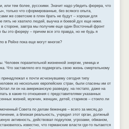
и, или тем более, русскими. Значит надо убедить фюрера, что
ы», только что сформированные, без всякого опыта,
сами же советские в плен брать не будут – хороши для
ые пять не хватило людей, выучка и боевой дух еще ниже.
я в стороне, завтра мы получим еще один Восточный фронт
л бы это фюреру – причем все это правда, но не будь я
по в Рейхе пока еще могут многое?
ы. Человек поразительной жизненной энергии, умница и
ека. Что заставляло его подвергать свою жизнь смертельному
он принадлежал к почти исчезнувшему сегодня типу
еловек из нескольких европейских стран, были спасены им от
ботал ли он на американскую разведку, на гестапо, даже на
ать в какие-то отношения с представителями указанных
асенных жизней, мужчин, женщин, детей, стариков – стоило ли
номоченный Совета по делам беженцев – всего за месяц до
еличение, а близкая реальность, учредил этот орган, должный
шеную активность, действовал подкупом, угрозами, обманом,
тановилось известно, что германские власти где-то пытаются