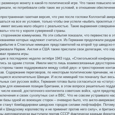
 разменную монету в какой-то политической игре. Что также повысило мо
рекали, но потребовали себе таких же условий, в отношении обеспечени
спространенная газетная версия, что уже после госпожи Коллонтай амери
шаться на все их условия, только чтобы они успели «выбить проклятых гу
, имеет весьма мало общего с реальностью. Такие выражения совершенн
вать» что-то у короля суверенной страны.
 сторонником коммунизма. Но эти события показали, что первенство в э
бованиями которых надлежит считаться. Из Германии продолжали раздава
прибытие в Стокгольм немецких представителей на второй тур шведско-г
рмовали Нарвик. Англия и США также прислали свои делегации, что хара
овал правила игры.
щие в последнюю неделю октября 1943 года, «Стокгольмской конференцие
ались за одним столом. Имели место лишь взаимосвязанные двухсторон
 стороны также поддерживали между собой двух- и трехсторонние контак
в. Содержание переговоров, по некоторым политическим причинам, не м
щиеся исключительно Швеции. И если немецкий тон поначалу был весьма
ных сил русских войск, Германия готова была согласиться на «статус-к
ом для изменения позиции Британии, в этом вопросе решительно подде
 числе южной, достаточного контингента советских войск, «для предотв
ключения и своих сухопутных сил и ВВС. Что не совсем устраивало нас,
ии базы одной из воюющих сторон – очевидно было, что англо-американс
ые станут бомбардировки шведских городов силами люфтваффе. Потому,
й к Шведскому королевству и не применит против него силу», и британск
ны дипломатически выступили против СССР фактически единым фронтом