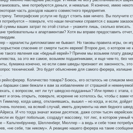
рганизовать, мне потребуются деньги, и немалые. Я конечно, имею неко
екоторая часть доходов нашего совместного предприятия.
встречу. Типографские услуги не будут стоить вам ничего. Вы получите 
м потребуется – поверьте, что наши печатники справятся с вашим заказ
 суммы ваших затрат по этой статье – укажите лишь, сколько вписать. 
ишне требовательны к апартаментам? Хотя вы вправе предоставить отчет
твердим.
р – идеалисты дипломатами не бывают. Но таковы правила игры, он играе
скорыстное спасение от смерти тысяч евреев! Второе дно, о котором не 
ие такого явления как «бедный еврей»? Причем мы возьмем плату дважды
олевства, эа это же самое, возьмем подшипниками, и еще чем-то, без че
ты, бумажка конечно, но если сами шведы признают их законность, это
вопрос технический. Это будет объяснение для самого фюрера, излишне 
в…
н рейхсфюрер. Количество товара? Боюсь, его осталось не слишком мн
бы барашки сами бежали к вам за избавлением от страшной и неминуемой
ехать, с вопросом, нет ли тут шведско-подданных? Или прямо с этапа, с
жет и огонь открыть, поверьте, искренне не хотелось бы, чтобы с вами ч
л Гиммлер, когда швед, откланявшись, вышел – но когда, и если, дойде
очень полезно, на всякий случай, иметь документы на имя бедного швед
Айреса. И что тогда значат жизни десятков, даже сотен тысяч еврейски
если их будет побольше, создадут массовку, тот лес, в котором умный 
е – Кальтенбруннер, Шелленберг, Мюллер – а ведь и себе тоже потребую
реев, «не себе, так никому». А реакцию нашего фюрера на такие сообще