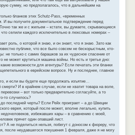
торую сумму, но предполагалось, что в дальнейшем на
столько бланков этих Schutz-Pass, «временных
ом. И вы получите документальное подтверждение перед
Точно так же и с жильем – кстати, вы думаете, скрывающиеся
, что селили каждого исключительно в люксовых номерах –
т роль, о которой я знаю, и он знает, что я знаю. Зато как
известно публике, что все было совсем не бескорыстным, кто-
: не только с самих барашков за их чудесное спасение от
го не может крутиться машина войны. Но есть и третье дно:
 какие возможности для агентуры? Если печатать эти бланки
щепетильного в еврейском вопросе. Ну и последнее, главное
ого, и если вы будете еще продолжать изъятие…
 смерти? И в крайнем случае, если не хватит товара на воле,
 перевозки – вот только предварительно согласуйте, а то
то-то случилось?
т до последней черты? Если Рейх проиграет – а до Швеции
ского еврея, который после может, вполне легально, купить
х недочеловеков, избежавших кары – в сравнению с моей,
человек прячет один опавший лист.
т? А не поделиться нельзя, побегут с доносом к фюреру, что
ния, после неудавшегося покушения 1 февраля, даже я не могу