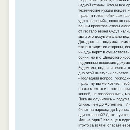
бедной страны. Чтобы все о
технические нужды пойдет н
-Граф, я готов пойти вам на
удостоверений», сколько ва
вашим правительством любой
от гестапо евреи будут изл
мы и это документально под
Догадается – подумал Гиммле
это выглядит со стороны, бе
нибудь верит в существован
бойни, но и с Шведского кор
подлинные шведские докумен
будем мы, подписи-печати, 
дно этой шкатулки секрето
-Последний вопрос, господи
-Граф, ну вы же хотите, что
вы же можете и в лагерь при
конвой, не разобравшись, мо
Пока не случилось – подума
ближе, чем до Аргентины. И 
билет на пароход до Буэнос-
единственной? Даже лучше, 
Или не один? Кто еще в курс
кто-то за взятки спасает ев