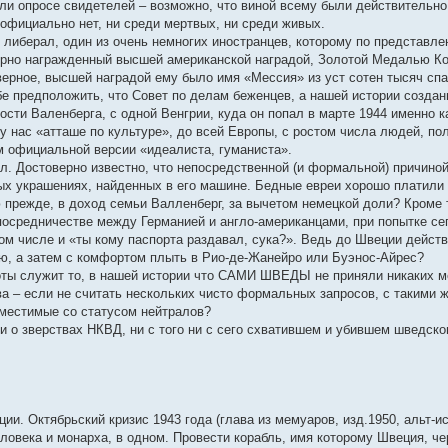
или опросе свидетелей – возможно, что виной всему были действительно
 официально нет, ни среди мертвых, ни среди живых.
, либерал, один из очень немногих иностранцев, которому по представл
рно награжденный высшей американской наградой, Золотой Медалью Ко
верное, высшей наградой ему было имя «Мессия» из уст сотен тысяч сп
себе предположить, что Совет по делам беженцев, а нашей истории создан
ти Валенберга, с одной Венгрии, куда он попал в марте 1944 именно ка
 у нас «атташе по культуре», до всей Европы, с ростом числа людей, п
м официальной версии «идеалиста, гуманиста».
л. Достоверно известно, что непосредственной (и формальной) причино
ых украшениях, найденных в его машине. Бедные евреи хорошо платили 
 прежде, в доход семьи Валленберг, за вычетом немецкой доли? Кроме т
посредничестве между Германией и англо-американцами, при попытке сеп
том числе и «ты кому паспорта раздавал, сука?». Ведь до Швеции дейст
, а затем с комфортом плыть в Рио-де-Жанейро или Буэнос-Айрес?
ты служит то, в нашей истории что САМИ ШВЕДЫ не приняли никаких м
а – если не считать нескольких чисто формальных запросов, с такими 
вместимые со статусом нейтралов?
и о зверствах НКВД, ни с того ни с сего схватившем и убившем шведско
ии. Октябрьский кризис 1943 года (глава из мемуаров, изд.1950, альт-ист.
еловека и монарха, в одном. Провести корабль, имя которому Швеция, че