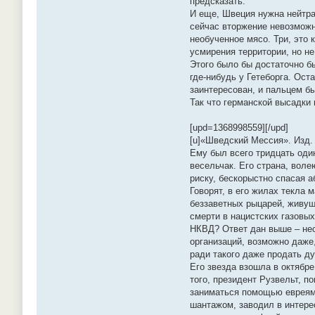
предсказать.
И еще, Швеция нужна нейтрал
сейчас вторжение невозможно
необученное мясо. Три, это 
усмирения территории, но не
Этого было бы достаточно б
где-нибудь у Гетеборга. Ост
заинтересован, и пальцем б
Так что германской высадки 
[upd=1368998559][/upd]
[u]«Шведский Мессия». Изд. 
Ему был всего тридцать оди
весельчак. Его страна, воле
риску, бескорыстно спасая 
Говорят, в его жилах текла 
беззаветных рыцарей, живущ
смерти в нацистских газовых
НКВД? Ответ дан выше – нес
организаций, возможно даже,
ради такого даже продать д
Его звезда взошла в октябре
того, президент Рузвельт, п
заниматься помощью евреям 
шантажом, заводил в интере