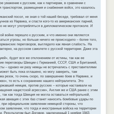
е уважение к русским, как к партнерам, в сравнении с
я транспортом, размещения и снабжения войск, это казалось
канский посол, не зная о той нашей беседе, требовал от меня
ннов из Нарвика, и спасти кого-то из американских парней,
о не могут употребляться в дипломатическом протоколе. И
той войне перешло к русским, и что именно они являются
ться угрозы, но больше ничего не происходило – более того,
ерманских переговоров, выглядело как явная слабость. На
ктерно, на русском самолете с русской территории. Даже эта
й», будет все же отклонением от истины, так как ее
ние переговоры Швеции с Германией, СССР, США и Британией,
ты – однако ни разу немцы не встречались с преставителями
ожет быть пока оглашено, но могу заверить, там
 резок, то очень скоро, по завершению боев в Нарвике, и
во», то есть к сохранению нашего нейтралитета. Это
ржавшей немцев, против русских – которые настаивали на
ращения нацистской агрессии», Англия же и США ранее с этим
 так как тогда Швеция не могла оставаться нейтральной,
кая авиация с этих баз станет наносить бомбовые удары по
 при официальном заявлении немецкой стороны, что
ом заявлении, что тогда и иностранные войска на территории
. Результатом был Договор, заключенный 1 ноября 1943,