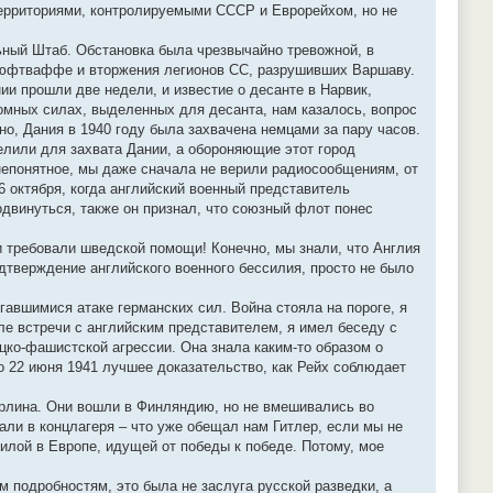
территориями, контролируемыми СССР и Еврорейхом, но не
ьный Штаб. Обстановка была чрезвычайно тревожной, в
 люфтваффе и вторжения легионов СС, разрушивших Варшаву.
и прошли две недели, и известие о десанте в Нарвик,
омных силах, выделенных для десанта, нам казалось, вопрос
но, Дания в 1940 году была захвачена немцами за пару часов.
лили для захвата Дании, а обороняющие этот город
 непонятное, мы даже сначала не верили радиосообщениям, от
 октября, когда английский военный представитель
одвинуться, также он признал, что союзный флот понес
и требовали шведской помощи! Конечно, мы знали, что Англия
дтверждение английского военного бессилия, просто не было
авшимися атаке германских сил. Война стояла на пороге, я
ле встречи с английским представителем, я имел беседу с
цко-фашистской агрессии. Она знала каким-то образом о
о 22 июня 1941 лучшее доказательство, как Рейх соблюдает
Берлина. Они вошли в Финляндию, но не вмешивались во
сали в концлагеря – что уже обещал нам Гитлер, если мы не
илой в Европе, идущей от победы к победе. Потому, мое
м подробностям, это была не заслуга русской разведки, а