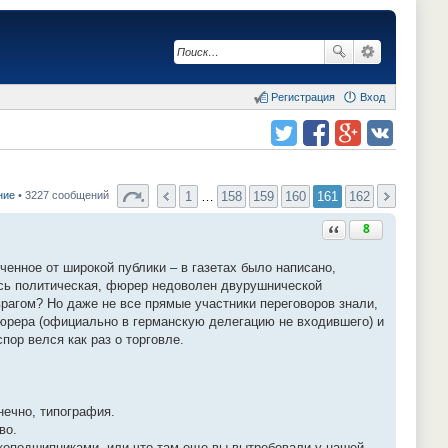
Регистрация
Вход
Поделиться в twitter.com
Поделиться в facebook.com
Поделиться в Google Plus
Поделиться в vk.com
1
…
158
159
160
161
162
ние
• 3227 сообщений
Ответить с цитатой
8
енное от широкой публики – в газетах было написано,
сь политическая, фюрер недоволен двурушнической
врагом? Но даже не все прямые участники переговоров знали,
фюрера (официально в германскую делегацию не входившего) и
пор велся как раз о торговле.
нечно, типография.
во.
икоподшипниками, или что там еще вы вытребовали у нашей