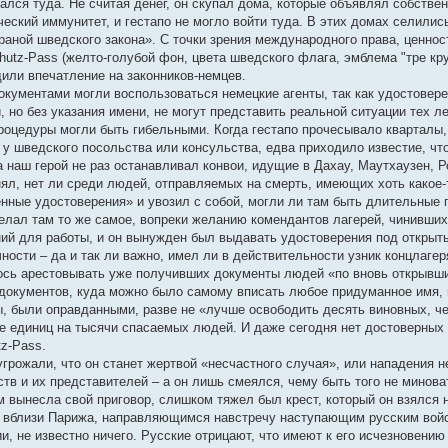
лся туда. Не считая денег, он скупал дома, которые объявлял собствен
еский иммунитет, и гестапо не могло войти туда. В этих домах селили
раной шведского закона». С точки зрения международного права, ценнос
utz-Pass (желто-голубой фон, цвета шведского флага, эмблема "тре кру
дили впечатление на законников-немцев.
 документами могли воспользоваться немецкие агенты, так как удостове
 но без указания имени, не могут представить реальной ситуации тех л
роцедуры могли быть гибельными. Когда гестапо прочесывало кварталы,
у шведского посольства или консульства, едва приходило известие, что 
 наш герой не раз останавливал конвои, идущие в Дахау, Маутхаузен, Ро
нял, нет ли среди людей, отправляемых на смерть, имеющих хоть какое-
ные удостоверения» и увозил с собой, могли ли там быть длительные 
елал там то же самое, вопреки желанию комендантов лагерей, чинивших 
й для работы, и он вынужден был выдавать удостоверения под открыт
ности – да и так ли важно, имел ли в действительности узник концлаге
лось арестовывать уже получивших документы людей «по вновь открывши
документов, куда можно было самому вписать любое придуманное имя, м
ы, были оправданными, разве не «лучше освободить десять виновных, ч
ше единиц на тысячи спасаемых людей. И даже сегодня нет достоверных 
z-Pass.
угрожали, что он станет жертвой «несчастного случая», или нападения 
тв и их представителей – а он лишь смеялся, чему быть того не минова
ем вынесла свой приговор, слишком тяжел был крест, который он взялся 
, вблизи Парижа, направляющимся навстречу наступающим русским вой
, не известно ничего. Русские отрицают, что имеют к его исчезновению 