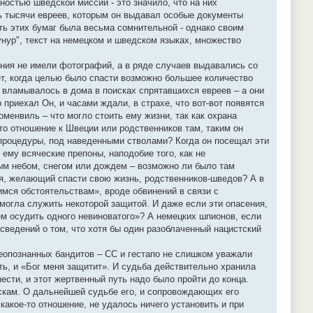
ностью шведской миссии - это значило, что на них
сь тысячи евреев, которым он выдавал особые документы
ть этих бумаг была весьма сомнительной - однако своим
нур", текст на немецком и шведском языках, множество
рения не имели фотографий, а в ряде случаев выдавались со
ет, когда целью было спасти возможно большее количество
 вламывалось в дома в поисках спрятавшихся евреев – а они
приехал Он, и часами ждали, в страхе, что вот-вот появятся
менвиль – что могло стоить ему жизни, так как охрана
то отношение к Швеции или родственников там, таким он
процедуры, под наведенными стволами? Когда он посещал эти
ему всяческие препоны, наподобие того, как не
ым небом, снегом или дождем – возможно ли было там
ря, желающий спасти свою жизнь, родственников-шведов? А в
мся обстоятельствам», вроде обвинений в связи с
огла служить некоторой защитой. И даже если эти опасения,
ем осудить одного невиноватого»? А немецких шпионов, если
сведений о том, что хотя бы один разоблаченный нацистский
неопознанных бандитов – СС и гестапо не слишком уважали
ть, и «Бог меня защитит». И судьба действительно хранила
нести, и этот жертвенный путь надо было пройти до конца.
скам. О дальнейшей судьбе его, и сопровождающих его
какое-то отношение, не удалось ничего установить и при