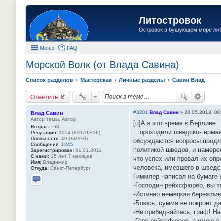
Литостровок
Островок в бушующем море ли
Меню
FAQ
Морской Волк (от Влада Савина)
Список разделов
Мастерская
Личные разделы
Савин Влад
Ответить
#3201
Влад Савин
»
20.05.2013, 00
Влад Савин
Автор темы, Автор
[u]А в это время в Берлине…
Возраст:
63
…проходили шведско-германс
Репутация:
1054 (+1070/−16)
Лояльность:
49 (+49/−0)
обсуждаются вопросы продл
Сообщения:
1245
политикой шведов, и намерен
Зарегистрирован:
01.01.2011
С нами:
15 лет 7 месяцев
что успех или провал их оп
Имя:
Владимир
человека, имевшего в шведск
Откуда:
Санкт-Петербург
Гиммлер написал на бумаге 
-Господин рейхсфюрер, вы т
Отправить личное сообщение
-Истинно немецкая бережлив
-Боюсь, сумма не покроет д
-Не прибедняйтесь, граф! Н
-Герр рейхсфюрер, я имею в