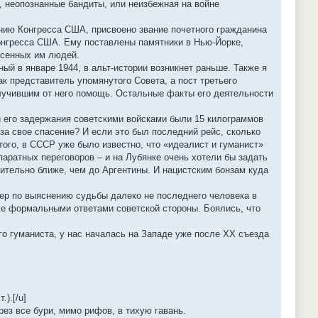
, неопознанные бандиты, или неизбежная на войне
ению Конгресса США, присвоено звание почетного гражданина
нгресса США. Ему поставлены памятники в Нью-Йорке,
асенных им людей.
ный в январе 1944, в альт-истории возникнет раньше. Также я
к представитель упомянутого Совета, а пост третьего
олучившим от него помощь. Остальные факты его деятельности
й его задержания советскими войсками были 15 килограммов
за свое спасение? И если это был последний рейс, сколько
ого, в СССР уже было известно, что «идеалист и гуманист»
аратных переговоров – и на Лубянке очень хотели бы задать
вительно ближе, чем до Аргентины. И нацистским бонзам куда
ер по выяснению судьбы далеко не последнего человека в
же формальными ответами советской стороны. Боялись, что
го гуманиста, у нас началась на Западе уже после ХХ съезда
).[/u]
рез все бури, мимо рифов, в тихую гавань.