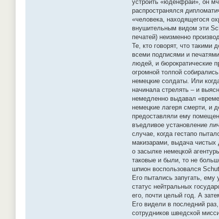
устроить «юденфрай», он мча
распространялся дипломатич
«человека, находящегося ох
внушительным видом эти Sch
печатей) неизменно произво
Те, кто говорят, что такими
всеми подписями и печатями,
людей, и бюрократические п
огромной толпой собирались 
немецкие солдаты. Или когда
начинала стрелять – и выяс
немедленно выдавал «времен
немецкие лагеря смерти, и д
предоставляли ему помещени
въедливое установление лич
случае, когда гестапо пыта
макизарами, выдача чистых 
о засылке немецкой агентур
таковые и были, то не боль
шпион воспользовался Schut
Его пытались запугать, ему 
статус нейтральных государс
его, почти целый год. А зат
Его видели в последний раз
сотрудников шведской миссии