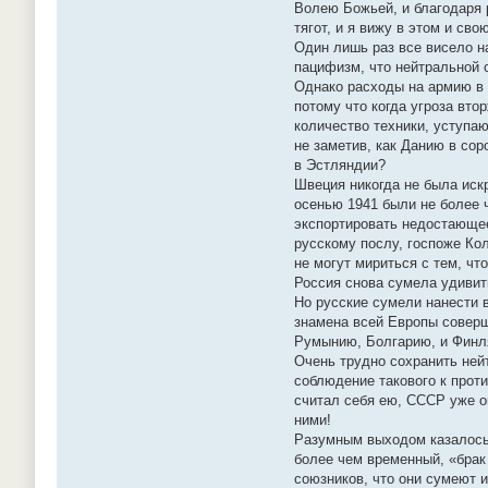
Волею Божьей, и благодаря 
тягот, и я вижу в этом и сво
Один лишь раз все висело н
пацифизм, что нейтральной 
Однако расходы на армию в 1
потому что когда угроза вто
количество техники, уступа
не заметив, как Данию в со
в Эстляндии?
Швеция никогда не была иск
осенью 1941 были не более 
экспортировать недостающее
русскому послу, госпоже Ко
не могут мириться с тем, ч
Россия снова сумела удивить
Но русские сумели нанести 
знамена всей Европы соверш
Румынию, Болгарию, и Финля
Очень трудно сохранить ней
соблюдение такового к проти
считал себя ею, СССР уже о
ними!
Разумным выходом казалось 
более чем временный, «брак 
союзников, что они сумеют и