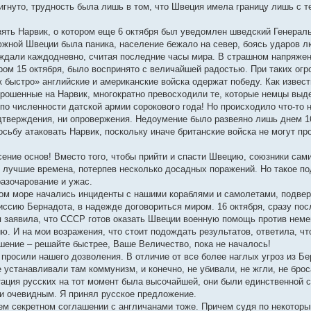
игнуто, трудность была лишь в том, что Швеция имела границу лишь с 
зять Нарвик, о котором еще 6 октября был уведомлен шведский Генерал
 южной Швеции была паника, население бежало на север, боясь ударов
 ждали каждодневно, считая последние часы мира. В страшном напряжени
ром 15 октября, было воспринято с величайшей радостью. При таких огр
к быстро» английские и американские войска одержат победу. Как извест
рошенные на Нарвик, многократно превосходили те, которые немцы выде
 по численности датской армии сорокового года! Но происходило что-то
дтверждения, ни опровержения. Недоумение было развеяно лишь днем 16
сьбу атаковать Нарвик, поскольку иначе британские войска не могут пр
сение основ! Вместо того, чтобы прийти и спасти Швецию, союзники сам
 лучшие времена, потерпев несколько досадных поражений. Но такое по
разочарование и ужас.
ком море начались инциденты с нашими кораблями и самолетами, подверг
иссию Бернадота, в надежде договориться миром. 16 октября, сразу пос
я заявила, что СССР готов оказать Швеции военную помощь против неме
. И на мои возражения, что стоит подождать результатов, ответила, чт
ршение – решайте быстрее, Ваше Величество, пока не началось!
и просили нашего дозволения. В отличие от все более наглых угроз из 
 устанавливали там коммунизм, и конечно, не убивали, не жгли, не бро
тация русских на тот момент была высочайшей, они были единственной с
и очевидным. Я принял русское предложение.
ем секретном соглашении с англичанами тоже. Причем судя по некоторы