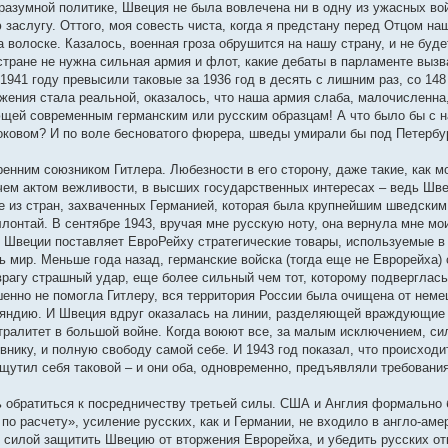
разумной политике, Швеция не была вовлечена ни в одну из ужасных во
ю заслугу. Оттого, моя совесть чиста, когда я предстану перед Отцом на
а волоске. Казалось, военная гроза обрушится на нашу страну, и не бу
стране не нужна сильная армия и флот, какие дебаты в парламенте вы
941 году превысили таковые за 1936 год в десять с лишним раз, со 148
ржения стала реальной, оказалось, что наша армия слаба, малочисленна
ющей современным германским или русским образцам! А что было бы с н
роковом? И по воле бесноватого фюрера, шведы умирали бы под Петербу
ренним союзником Гитлера. Любезности в его сторону, даже такие, как 
чем актом вежливости, в высших государственных интересах – ведь Шв
 из стран, захваченных Германией, которая была крупнейшим шведским
ллонтай. В сентябре 1943, вручая мне русскую ноту, она вернула мне м
то Швеции поставляет ЕвроРейху стратегические товары, используемые в
 мир. Меньше года назад, германские войска (тогда еще не Еврорейха) с
врагу страшный удар, еще более сильный чем тот, которому подверглас
енно не помогла Гитлеру, вся территория России была очищена от немец
ндию. И Швеция вдруг оказалась на линии, разделяющей враждующие ст
тралитет в большой войне. Когда воюют все, за малым исключением, сил
внику, и полную свободу самой себе. И 1943 год показал, что происходи
щутил себя таковой – и они оба, одновременно, предъявляли требования
обратиться к посредничеству третьей силы. США и Англия формально б
по расчету», усиление русских, как и Германии, не входило в англо-аме
 силой защитить Швецию от вторжения Еврорейха, и убедить русских отк