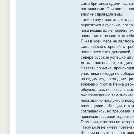
сами британцы сдали нас как
англичанами. Они нас не поп
вполне справедливым.
Также хочу отметить, что ра
обратиться к русским, согла
пока немцы их не перебили»
посол никак не может «требо
Я ни в коей мере не являюсь
сильнейшей стороной, с тре
после всех этих демаршей, 
севере русские успешно шту
деталь показывает, кто дикт
Назвать события, происходя
участники никогда не собир
по-видимому, последние три
воюющих против Рейха держа
обсуждались вопросы, касаю
высвобождению там значитель
неожиданно послужило повод
размещении в Швеции, в том
соглашались, но требовали в
принимая на своей территор
Германии, ответом на котор
«Германия не имеет претензи
Швеции не нужны, все сторо