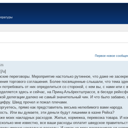
тературы
Первое новое сообще
:21
[/u]
кие переговоры. Мероприятие настолько рутинное, что даже не засекреч
ения торгового соглашения. Более посвященные слышали, что тема зде
 потребовать от них определиться со стороной, с кем вы, с нами или с 
ределяется здесь и сейчас, на Принц-Альбрехтштрассе, в беседе рейхс
ой делегации далеко не самый значительный чин. И что было забавно, с
цифру. Швед прочел и пожал плечами.
оргуетесь, прямо как представитель весьма нелюбимого вами народа.
ость. Или вы думаете, эти деньги будут лишними в казне Рейха?
аже моих накладных расходов. Жилье, кормежка, перевозка товара. И ко
асколько мне известно, все ваши расходы оплатит шведское правительст
 виду именно накладные расходы. И никак не могу расплачиваться шар