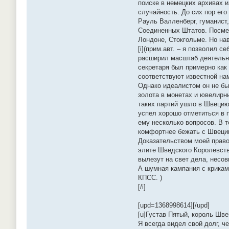
поиске в немецких архивах 
случайность. До сих пор его
Рауль Валленберг, гуманист
Соединенных Штатов. Посме
Лондоне, Стокгольме. Но на
[i](прим.авт. – я позволил 
расширил масштаб деятельнос
секретаря был примерно как
соответствуют известной на
Однако идеалистом он не бы
золота в монетах и ювелирн
таких партий ушло в Швецию
успел хорошо отметиться в 
ему несколько вопросов. В 
комфортнее бежать с Швецию
Доказательством моей право
элите Шведского Королевств
вылезут на свет дела, несо
А шумная кампания с крикам
КПСС. )
[/i]
[upd=1368998614][/upd]
[u]Густав Пятый, король Швец
Я всегда видел свой долг, ч