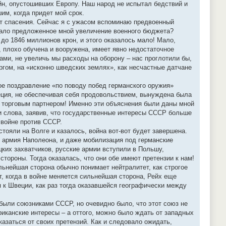
йн, опустошивших Европу. Наш народ не испытал бедствий и
шим, когда придет мой срок.
дет спасения. Сейчас я с ужасом вспоминаю предвоенный
звало предложенное мной увеличение военного бюджета?
 до 1846 миллионов крон, и этого оказалось мало! Мало,
, плохо обучена и вооружена, имеет явно недостаточное
ами, не увеличь мы расходы на оборону – нас проглотили бы,
ргом, на «исконно шведских землях», как несчастные датчане
мое поздравление «по поводу побед германского оружия»
еция, не обеспечивая себя продовольствием, вынуждена была
 торговым партнером! Именно эти объяснения были даны мной
ои слова, заявив, что государственные интересы СССР больше
 войне против СССР.
тояли на Волге и казалось, война вот-вот будет завершена.
ь армия Наполеона, и даже мобилизация под германские
ких захватчиков, русские армии вступили в Польшу,
ороны. Тогда оказалась, что они обе имеют претензии к нам!
ьнейшая сторона обычно понимает нейтралитет, как строгое
т, когда в войне меняется сильнейшая сторона, Рейх еще
 к Швеции, как раз тогда оказавшейся географически между
ыли союзниками СССР, но очевидно было, что этот союз не
риканские интересы – а оттого, можно было ждать от западных
азаться от своих претензий. Как и следовало ожидать,