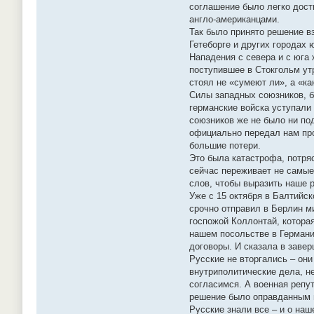
соглашение было легко дост
англо-американцами.
Так было принято решение в
Гетеборге и других городах
Нападения с севера и с юга
поступившее в Стокгольм ут
стоял не «сумеют ли», а «ка
Силы западных союзников, б
германские войска уступали
союзников же не было ни по
официально передал нам про
большие потери.
Это была катастрофа, потря
сейчас переживает не самые
слов, чтобы выразить наше 
Уже с 15 октября в Балтийс
срочно отправил в Берлин м
госпожой Коллонтай, котора
нашем посольстве в Германию
договоры. И сказала в заве
Русские не вторгались – он
внутриполитические дела, не
согласимся. А военная репу
решение было оправданным 
Русские знали все – и о наш