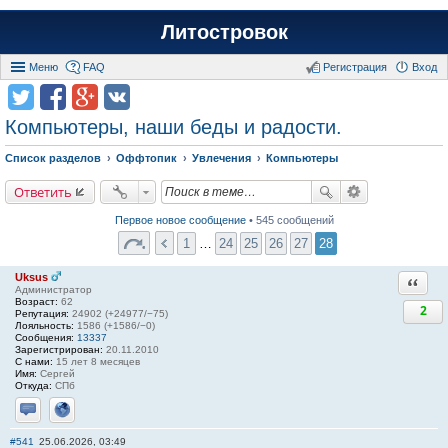
Литостровок
Меню
FAQ
Регистрация
Вход
Компьютеры, наши беды и радости.
Список разделов
Оффтопик
Увлечения
Компьютеры
Ответить
Первое новое сообщение
• 545 сообщений
1
…
24
25
26
27
28
Uksus
Ответи
Администратор
Возраст:
62
2
Репутация:
24902 (+24977/−75)
Лояльность:
1586 (+1586/−0)
Сообщения:
13337
Зарегистрирован:
20.11.2010
С нами:
15 лет 8 месяцев
Имя:
Сергей
Откуда:
СПб
Отправить личное сообщение
Сайт
#541
25.06.2026, 03:49