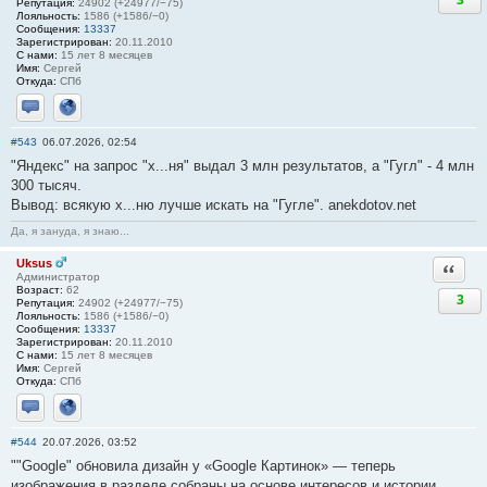
Репутация:
24902 (+24977/−75)
Лояльность:
1586 (+1586/−0)
Сообщения:
13337
Зарегистрирован:
20.11.2010
С нами:
15 лет 8 месяцев
Имя:
Сергей
Откуда:
СПб
Отправить личное сообщение
Сайт
#543
06.07.2026, 02:54
"Яндекс" на запрос "х...ня" выдал 3 млн результатов, а "Гугл" - 4 млн
300 тысяч.
Вывод: всякую х...ню лучше искать на "Гугле". anekdotov.net
Да, я зануда, я знаю...
Uksus
Ответи
Администратор
Возраст:
62
3
Репутация:
24902 (+24977/−75)
Лояльность:
1586 (+1586/−0)
Сообщения:
13337
Зарегистрирован:
20.11.2010
С нами:
15 лет 8 месяцев
Имя:
Сергей
Откуда:
СПб
Отправить личное сообщение
Сайт
#544
20.07.2026, 03:52
""Google" обновила дизайн у «Google Картинок» — теперь
изображения в разделе собраны на основе интересов и истории