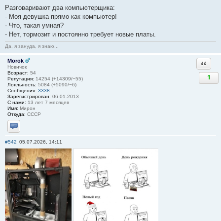
Разговаривают два компьютерщика:
- Моя девушка прямо как компьютер!
- Что, такая умная?
- Нет, тормозит и постоянно требует новые платы.
Да, я зануда, я знаю...
Morok
Ответи
Новичок
Возраст:
54
1
Репутация:
14254 (+14309/−55)
Лояльность:
5084 (+5090/−6)
Сообщения:
3338
Зарегистрирован:
06.01.2013
С нами:
13 лет 7 месяцев
Имя:
Мирон
Откуда:
СССР
Отправить личное сообщение
#542
05.07.2026, 14:11