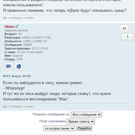
поиска пользователя".
Я правильно понимаю, что теперь п@рно будут показывать сразу?
Да, я зануда, я знаю...
Uksus
Ответи
Администратор
Возраст:
62
1
Репутация:
24902 (+24977/−75)
Лояльность:
1586 (+1586/−0)
Сообщения:
13337
Зарегистрирован:
20.11.2010
С нами:
15 лет 8 месяцев
Имя:
Сергей
Откуда:
СПб
Отправить личное сообщение
Сайт
#545
Вчера, 04:56
Если ты заблудился в лесу, крикни громко:
- WhаtsАрр!
И тут же из леса выйдут люди, которые скажут, что нужно
пользоваться мессенджером "Мах".
Да, я зануда, я знаю...
Показать сообщения за:
Поле сортировки