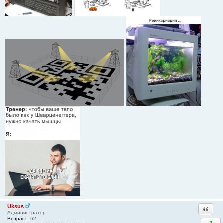
Uksus
Ответи
Администратор
Возраст:
62
3