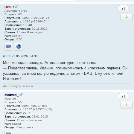
Uksus
Ответи
Администратор
Возраст:
62
2
Репутация:
24909 (+24984/−75)
Лояльность:
1586 (+1586/−0)
Сообщения:
13340
Зарегистрирован:
20.11.2010
С нами:
15 лет 8 месяцев
Имя:
Сергей
Откуда:
СПб
Отправить личное сообщение
Сайт
#531
22.05.2026, 04:33
Моя молодая соседка Анжела сегодня посетовала:
— Представляешь, Иваныч, познакомилась с классным парнем. Он
ухаживал за мной целую неделю, а потом - БАЦ! Ему отключили
Интернет!
Да, я зануда, я знаю...
Medved_
Ответи
Новичок
Возраст:
55
1
Репутация:
8594 (+8678/−84)
Лояльность:
12557 (+12570/−13)
Сообщения:
2707
Зарегистрирован:
03.01.2015
С нами:
11 лет 7 месяцев
Имя:
Павел
Откуда:
Свердловск