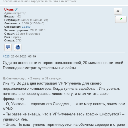
основанием вечной гордости за то, что я их потомок.
Uksus
Ответи
Администратор
Возраст:
62
2
Репутация:
24909 (+24984/−75)
Лояльность:
1586 (+1586/−0)
Сообщения:
13340
Зарегистрирован:
20.11.2010
С нами:
15 лет 8 месяцев
Имя:
Сергей
Откуда:
СПб
Отправить личное сообщение
Сайт
#523
26.04.2026, 03:49
Судя по активности интернет пользователей, 20 миллионов жителей
Голландии смотрят русскоязычные сайты.
Добавлено спустя 2 минуты 31 секунду:
Инь Фу Во два дня настраивал VPN-туннель для своего
персонального компьютера. Когда туннель заработал, Инь уселся,
почтительно повернувшись лицом к югу, и стал читать свою
френдленту.
– О, Учитель, – спросил его Сисадмин, – я не могу понять, зачем вам
VPN?
– Ты разве не знаешь, что в VPN-туннеле весь трафик шифруется? –
удивился Инь.
– Знаю. Но ваш туннель терминируется на обычном сервере в стране