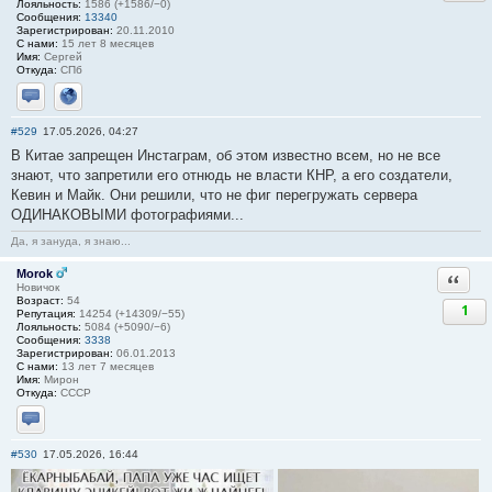
Лояльность:
1586 (+1586/−0)
Сообщения:
13340
Зарегистрирован:
20.11.2010
С нами:
15 лет 8 месяцев
Имя:
Сергей
Откуда:
СПб
Отправить личное сообщение
Сайт
#529
17.05.2026, 04:27
В Китае запрещен Инстаграм, об этом известно всем, но не все
знают, что запретили его отнюдь не власти КНР, а его создатели,
Кевин и Майк. Они решили, что не фиг перегружать сервера
ОДИНАКОВЫМИ фотографиями...
Да, я зануда, я знаю...
Morok
Ответи
Новичок
Возраст:
54
1
Репутация:
14254 (+14309/−55)
Лояльность:
5084 (+5090/−6)
Сообщения:
3338
Зарегистрирован:
06.01.2013
С нами:
13 лет 7 месяцев
Имя:
Мирон
Откуда:
СССР
Отправить личное сообщение
#530
17.05.2026, 16:44