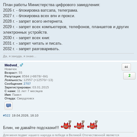
План работы Министерства цифрового замедления:
2026 г. - блокировка ватсапа, телеграма.
2027 г. - блокировка всех впн и прокси.
2028 г. - запрет всего интернета.
2029 г. - запрет всех компьютеров, телефонов, планшетов и других
электронных устройств.
2030 г. - запрет всех книг.
2031 г. - запрет читать и писать.
2032 г. - запрет разговаривать.
Да, я зануда, я знаю...
Medved_
Ответи
Новичок
Возраст:
55
2
Репутация:
8594 (+8678/−84)
Лояльность:
12557 (+12570/−13)
Сообщения:
2707
Зарегистрирован:
03.01.2015
С нами:
11 лет 7 месяцев
Имя:
Павел
Откуда:
Свердловск
Отправить личное сообщение
#522
19.04.2026, 16:10
Блин, не давайте подсказки!!!
Для меня подвиг нашего народа в победе в Великой Отечественной является