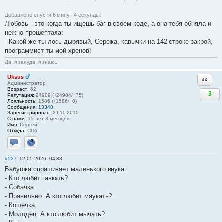
Добавлено спустя 6 минут 4 секунды:
Любовь - это когда ты ищешь баг в своем коде, а она тебя обняла и
нежно прошептала:
- Какой же ты лось дырявый, Сережа, кавычки на 142 строке закрой,
программист ты мой хренов!
Да, я зануда, я знаю...
Uksus
Ответи
Администратор
Возраст:
62
3
Репутация:
24909 (+24984/−75)
Лояльность:
1586 (+1586/−0)
Сообщения:
13340
Зарегистрирован:
20.11.2010
С нами:
15 лет 8 месяцев
Имя:
Сергей
Откуда:
СПб
Отправить личное сообщение
Сайт
#527
12.05.2026, 04:38
Бабушка спрашивает маленького внука:
- Кто любит гавкать?
- Собачка.
- Правильно. А кто любит мяукать?
- Кошечка.
- Молодец. А кто любит мычать?