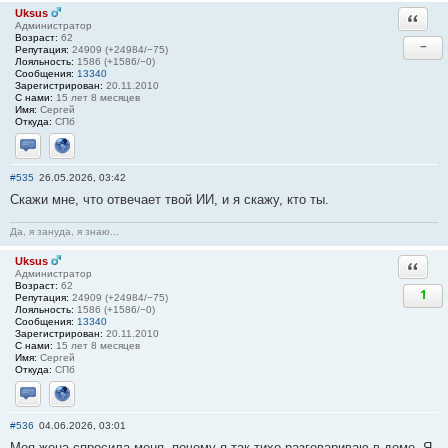
Uksus
Ответи
Администратор
Возраст:
62
−
Репутация:
24909 (+24984/−75)
Лояльность:
1586 (+1586/−0)
Сообщения:
13340
Зарегистрирован:
20.11.2010
С нами:
15 лет 8 месяцев
Имя:
Сергей
Откуда:
СПб
Отправить личное сообщение
Сайт
#535
26.05.2026, 03:42
Скажи мне, что отвечает твой ИИ, и я скажу, кто ты.
Да, я зануда, я знаю...
Uksus
Ответи
Администратор
Возраст:
62
1
Репутация:
24909 (+24984/−75)
Лояльность:
1586 (+1586/−0)
Сообщения:
13340
Зарегистрирован:
20.11.2010
С нами:
15 лет 8 месяцев
Имя:
Сергей
Откуда:
СПб
Отправить личное сообщение
Сайт
#536
04.06.2026, 03:01
Моя жена спросила меня, почему я так тихо разговариваю в доме. Я