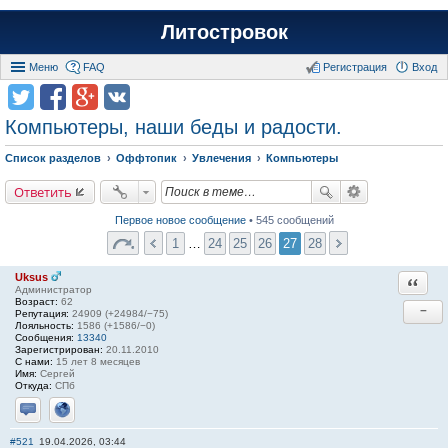
Литостровок
Меню
FAQ
Регистрация
Вход
Компьютеры, наши беды и радости.
Список разделов
Оффтопик
Увлечения
Компьютеры
Ответить
Первое новое сообщение
• 545 сообщений
1
…
24
25
26
27
28
Uksus
Ответи
Администратор
Возраст:
62
−
Репутация:
24909 (+24984/−75)
Лояльность:
1586 (+1586/−0)
Сообщения:
13340
Зарегистрирован:
20.11.2010
С нами:
15 лет 8 месяцев
Имя:
Сергей
Откуда:
СПб
Отправить личное сообщение
Сайт
#521
19.04.2026, 03:44