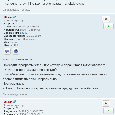
- Конечно, стоит! Но как ты его назвал! anekdotov.net
Да, я зануда, я знаю...
Uksus
Ответи
Администратор
Возраст:
62
6
Репутация:
24909 (+24984/−75)
Лояльность:
1586 (+1586/−0)
Сообщения:
13340
Зарегистрирован:
20.11.2010
С нами:
15 лет 8 месяцев
Имя:
Сергей
Откуда:
СПб
Отправить личное сообщение
Сайт
#525
29.04.2026, 03:38
Приходит программист в библиотеку и спрашивает библиотекаря:
- Книги по программированию где?
Ему объясняют, что заканчивать предложение на вопросительном
слове стилистически неправильно.
Программист:
- Понял! Книги по программированию где, дурья твоя башка?
Да, я зануда, я знаю...
Uksus
Ответи
Администратор
Возраст:
62
4
Репутация:
24909 (+24984/−75)
Лояльность:
1586 (+1586/−0)