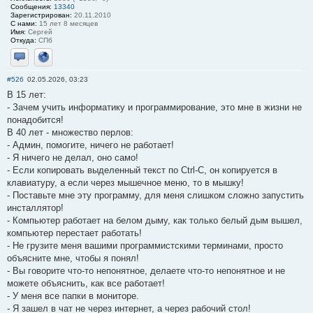
Сообщения:
13340
Зарегистрирован:
20.11.2010
С нами:
15 лет 8 месяцев
Имя:
Сергей
Откуда:
СПб
Отправить личное сообщение
Сайт
#526
02.05.2026, 03:23
В 15 лет:
- Зачем учить информатику и программирование, это мне в жизни не
понадобится!
В 40 лет - множество перлов:
- Админ, помогите, ничего не работает!
- Я ничего не делал, оно само!
- Если копировать выделенный текст по Сtrl-С, он копируется в
клавиатуру, а если через мышечное меню, то в мышку!
- Поставьте мне эту программу, для меня слишком сложно запустить
инсталлятор!
- Компьютер работает на белом дыму, как только белый дым вышел,
компьютер перестает работать!
- Не грузите меня вашими программистскими терминами, просто
объясните мне, чтобы я понял!
- Вы говорите что-то непонятное, делаете что-то непонятное и не
можете объяснить, как все работает!
- У меня все папки в мониторе.
- Я зашел в чат не через интернет, а через рабочий стол!