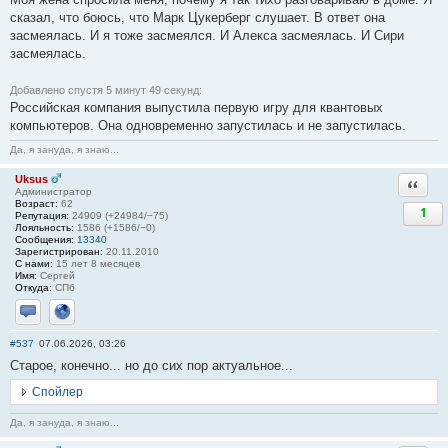
сказал, что боюсь, что Марк Цукерберг слушает. В ответ она
засмеялась. И я тоже засмеялся. И Алекса засмеялась. И Сири
засмеялась.
Добавлено спустя 5 минут 49 секунд:
Российская компания выпустила первую игру для квантовых
компьютеров. Она одновременно запустилась и не запустилась.
Да, я зануда, я знаю...
Uksus
Ответи
Администратор
Возраст:
62
1
Репутация:
24909 (+24984/−75)
Лояльность:
1586 (+1586/−0)
Сообщения:
13340
Зарегистрирован:
20.11.2010
С нами:
15 лет 8 месяцев
Имя:
Сергей
Откуда:
СПб
Отправить личное сообщение
Сайт
#537
07.06.2026, 03:26
Старое, конечно... но до сих пор актуальное...
Спойлер
Да, я зануда, я знаю...