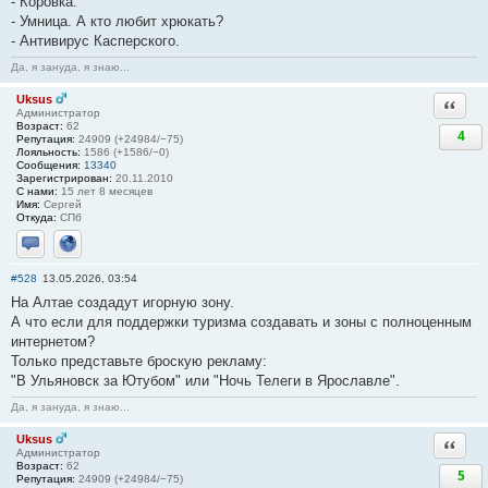
- Коровка.
- Умница. А кто любит хрюкать?
- Антивирус Касперского.
Да, я зануда, я знаю...
Uksus
Ответи
Администратор
Возраст:
62
4
Репутация:
24909 (+24984/−75)
Лояльность:
1586 (+1586/−0)
Сообщения:
13340
Зарегистрирован:
20.11.2010
С нами:
15 лет 8 месяцев
Имя:
Сергей
Откуда:
СПб
Отправить личное сообщение
Сайт
#528
13.05.2026, 03:54
На Алтае создадут игорную зону.
А что если для поддержки туризма создавать и зоны с полноценным
интернетом?
Только представьте броскую рекламу:
"В Ульяновск за Ютубом" или "Ночь Телеги в Ярославле".
Да, я зануда, я знаю...
Uksus
Ответи
Администратор
Возраст:
62
5
Репутация:
24909 (+24984/−75)