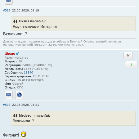
Отправить личное сообщение
#532
22.05.2026, 08:19
Uksus писал(а):
Ему отключили Интернет
Включили..?
Для меня подвиг нашего народа в победе в Великой Отечественной является
основанием вечной гордости за то, что я их потомок.
Uksus
Ответи
Администратор
Возраст:
62
3
Репутация:
24909 (+24984/−75)
Лояльность:
1586 (+1586/−0)
Сообщения:
13340
Зарегистрирован:
20.11.2010
С нами:
15 лет 8 месяцев
Имя:
Сергей
Откуда:
СПб
Отправить личное сообщение
Сайт
#533
23.05.2026, 04:21
Medved_ писал(а):
Включили..?
Фигзнат!