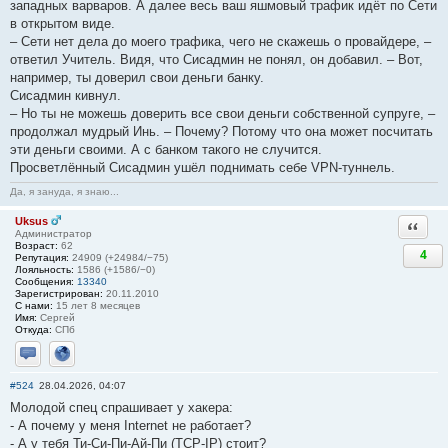
западных варваров. А далее весь ваш яшмовый трафик идёт по Сети
в открытом виде.
– Сети нет дела до моего трафика, чего не скажешь о провайдере, –
ответил Учитель. Видя, что Сисадмин не понял, он добавил. – Вот,
например, ты доверил свои деньги банку.
Сисадмин кивнул.
– Но ты не можешь доверить все свои деньги собственной супруге, –
продолжал мудрый Инь. – Почему? Потому что она может посчитать
эти деньги своими. А с банком такого не случится.
Просветлённый Сисадмин ушёл поднимать себе VPN-туннель.
Да, я зануда, я знаю...
Uksus
Ответи
Администратор
Возраст:
62
4
Репутация:
24909 (+24984/−75)
Лояльность:
1586 (+1586/−0)
Сообщения:
13340
Зарегистрирован:
20.11.2010
С нами:
15 лет 8 месяцев
Имя:
Сергей
Откуда:
СПб
Отправить личное сообщение
Сайт
#524
28.04.2026, 04:07
Молодой спец спрашивает у хакера:
- А почему у меня Internet не работает?
- А у тебя Ти-Си-Пи-Ай-Пи (TCP-IP) стоит?