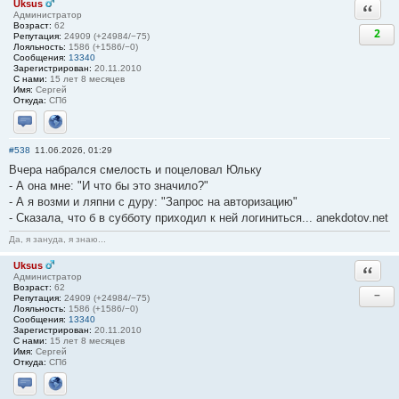
Uksus
Ответи
Администратор
Возраст:
62
2
Репутация:
24909 (+24984/−75)
Лояльность:
1586 (+1586/−0)
Сообщения:
13340
Зарегистрирован:
20.11.2010
С нами:
15 лет 8 месяцев
Имя:
Сергей
Откуда:
СПб
Отправить личное сообщение
Сайт
#538
11.06.2026, 01:29
Вчера набрался смелость и поцеловал Юльку
- А она мне: "И что бы это значило?"
- А я возми и ляпни с дуру: "Запрос на авторизацию"
- Сказала, что б в субботу приходил к ней логиниться... anekdotov.net
Да, я зануда, я знаю...
Uksus
Ответи
Администратор
Возраст:
62
−
Репутация:
24909 (+24984/−75)
Лояльность:
1586 (+1586/−0)
Сообщения:
13340
Зарегистрирован:
20.11.2010
С нами:
15 лет 8 месяцев
Имя:
Сергей
Откуда:
СПб
Отправить личное сообщение
Сайт