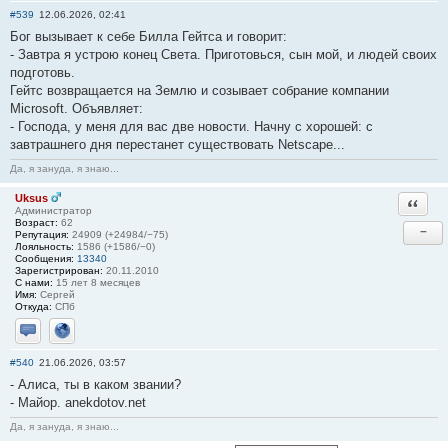
#539
12.06.2026, 02:41
Бог вызывает к себе Билла Гейтса и говорит:
- Завтра я устрою конец Света. Приготовься, сын мой, и людей своих
подготовь.
Гейтс возвращается на Землю и созывает собрание компании
Microsoft. Объявляет:
- Господа, у меня для вас две новости. Начну с хорошей: с
завтрашнего дня перестанет существовать Netscape...
Да, я зануда, я знаю...
Uksus
Ответи
Администратор
Возраст:
62
−
Репутация:
24909 (+24984/−75)
Лояльность:
1586 (+1586/−0)
Сообщения:
13340
Зарегистрирован:
20.11.2010
С нами:
15 лет 8 месяцев
Имя:
Сергей
Откуда:
СПб
Отправить личное сообщение
Сайт
#540
21.06.2026, 03:57
- Алиса, ты в каком звании?
- Майор. anekdotov.net
Да, я зануда, я знаю...