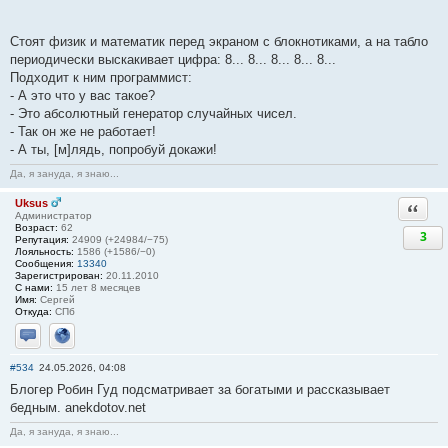
Стоят физик и математик перед экраном с блокнотиками, а на табло
периодически выскакивает цифра: 8... 8... 8... 8... 8...
Подходит к ним программист:
- А это что у вас такое?
- Это абсолютный генератор случайных чисел.
- Так он же не работает!
- А ты, [м]лядь, попробуй докажи!
Да, я зануда, я знаю...
Uksus
Ответи
Администратор
Возраст:
62
3
Репутация:
24909 (+24984/−75)
Лояльность:
1586 (+1586/−0)
Сообщения:
13340
Зарегистрирован:
20.11.2010
С нами:
15 лет 8 месяцев
Имя:
Сергей
Откуда:
СПб
Отправить личное сообщение
Сайт
#534
24.05.2026, 04:08
Блогер Робин Гуд подсматривает за богатыми и рассказывает
бедным. anekdotov.net
Да, я зануда, я знаю...