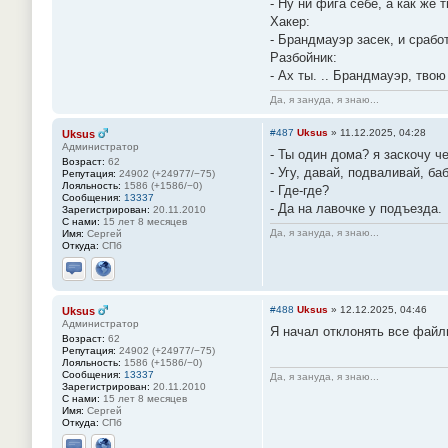
- Ну ни фига себе, а как же 
Хакер:
- Брандмауэр засек, и срабо
Разбойник:
- Ах ты. .. Брандмауэр, твою
Да, я зануда, я знаю...
#487
Uksus
»
11.12.2025, 04:28
Uksus
Администратор
- Ты один дома? я заскочу ч
Возраст:
62
- Угу, давай, подваливай, ба
Репутация:
24902 (+24977/−75)
Лояльность:
1586 (+1586/−0)
- Где-где?
Сообщения:
13337
- Да на лавочке у подъезда.
Зарегистрирован:
20.11.2010
С нами:
15 лет 8 месяцев
Да, я зануда, я знаю...
Имя:
Сергей
Откуда:
СПб
Отправить личное сообщение
Сайт
#488
Uksus
»
12.12.2025, 04:46
Uksus
Администратор
Я начал отклонять все файлы 
Возраст:
62
Репутация:
24902 (+24977/−75)
Лояльность:
1586 (+1586/−0)
Сообщения:
13337
Да, я зануда, я знаю...
Зарегистрирован:
20.11.2010
С нами:
15 лет 8 месяцев
Имя:
Сергей
Откуда:
СПб