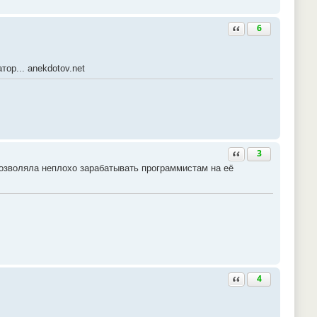
Ответить с цитатой
6
ор... anekdotov.net
Ответить с цитатой
3
позволяла неплохо зарабатывать программистам на её
Ответить с цитатой
4