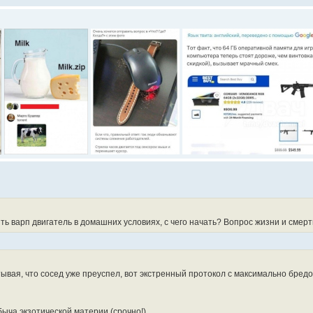
ь варп двигатель в домашних условиях, с чего начать? Вопрос жизни и смерти! 
ывая, что сосед уже преуспел, вот экстренный протокол с максимально бред
быча экзотической материи (срочно!)