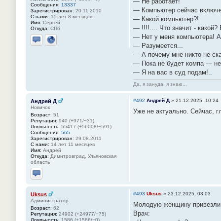
— Не работает!
Сообщения:
13337
— Компьютер сейчас включ
Зарегистрирован:
20.11.2010
С нами:
15 лет 8 месяцев
— Какой компьютер?!
Имя:
Сергей
— !!!!.... Что значит - какой
Откуда:
СПб
— Нет у меня компьютера! А
— Разумеется...
Отправить личное сообщение
Сайт
— А почему мне никто не ск
— Пока не будет компа — не
— Я на вас в суд подам!..
Да, я зануда, я знаю...
#492
Андрей Д
»
21.12.2025, 10:24
Андрей Д
Новичок
Уже не актуально. Сейчас, г
Возраст:
51
Репутация:
940 (+971/−31)
Лояльность:
55417 (+56008/−591)
Сообщения:
565
Зарегистрирован:
29.08.2011
С нами:
14 лет 11 месяцев
Имя:
Андрей
Откуда:
Димитровград, Ульяновская
область
Отправить личное сообщение
#493
Uksus
»
23.12.2025, 03:03
Uksus
Администратор
Молодую женщину привезли 
Возраст:
62
Врач:
Репутация:
24902 (+24977/−75)
Лояльность:
1586 (+1586/−0)