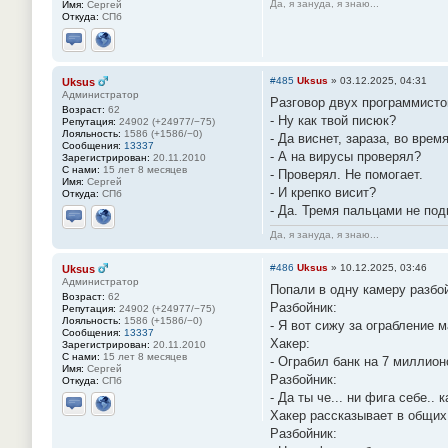
Да, я зануда, я знаю...
Имя:
Сергей
Откуда:
СПб
Отправить личное сообщение
Сайт
#485
Uksus
»
03.12.2025, 04:31
Uksus
Администратор
Разговор двух программисто
Возраст:
62
- Ну как твой писюк?
Репутация:
24902 (+24977/−75)
Лояльность:
1586 (+1586/−0)
- Да виснет, зараза, во врем
Сообщения:
13337
- А на вирусы проверял?
Зарегистрирован:
20.11.2010
С нами:
15 лет 8 месяцев
- Проверял. Не помогает.
Имя:
Сергей
- И крепко висит?
Откуда:
СПб
- Да. Тремя пальцами не по
Отправить личное сообщение
Сайт
Да, я зануда, я знаю...
#486
Uksus
»
10.12.2025, 03:46
Uksus
Администратор
Попали в одну камеру разбой
Возраст:
62
Разбойник:
Репутация:
24902 (+24977/−75)
Лояльность:
1586 (+1586/−0)
- Я вот сижу за ограбление м
Сообщения:
13337
Хакер:
Зарегистрирован:
20.11.2010
С нами:
15 лет 8 месяцев
- Ограбил банк на 7 миллион
Имя:
Сергей
Разбойник:
Откуда:
СПб
- Да ты че... ни фига себе.. 
Хакер рассказывает в общих 
Отправить личное сообщение
Сайт
Разбойник: