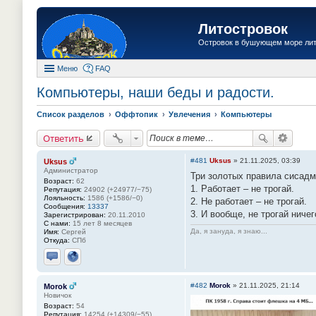
Литостровок
Островок в бушующем море ли
Меню
FAQ
Компьютеры, наши беды и радости.
Список разделов
Оффтопик
Увлечения
Компьютеры
Ответить
#481
Uksus
»
21.11.2025, 03:39
Uksus
Администратор
Три золотых правила сисадм
Возраст:
62
1. Работает – не трогай.
Репутация:
24902 (+24977/−75)
Лояльность:
1586 (+1586/−0)
2. Не работает – не трогай.
Сообщения:
13337
3. И вообще, не трогай ничег
Зарегистрирован:
20.11.2010
С нами:
15 лет 8 месяцев
Да, я зануда, я знаю...
Имя:
Сергей
Откуда:
СПб
Отправить личное сообщение
Сайт
#482
Morok
»
21.11.2025, 21:14
Morok
Новичок
Возраст:
54
Репутация:
14254 (+14309/−55)