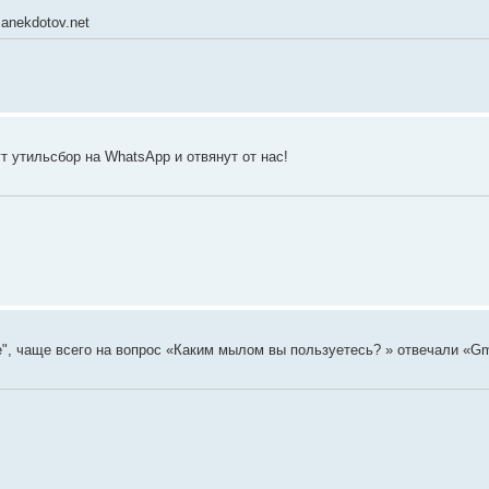
 anekdotov.net
ут утильсбор на WhatsApp и отвянут от нас!
", чаще всего на вопрос «Каким мылом вы пользуетесь? » отвечали «Gmа