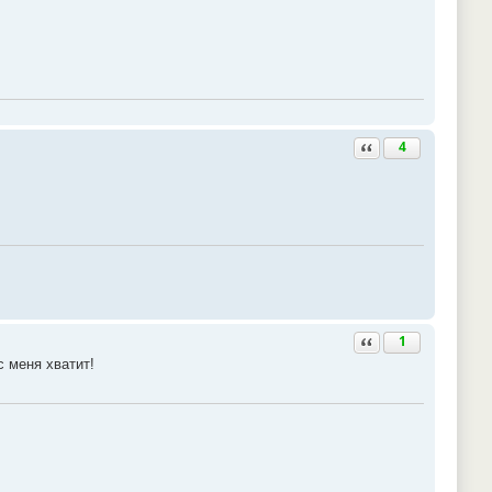
Ответить с цитатой
4
Ответить с цитатой
1
с меня хватит!