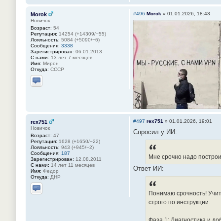
Отправить личное сообщение
Сайт
#496
Morok
»
01.01.2026, 18:43
Morok
Новичок
Возраст:
54
Репутация:
14254 (+14309/−55)
Лояльность:
5084 (+5090/−6)
Сообщения:
3338
Зарегистрирован:
06.01.2013
С нами:
13 лет 7 месяцев
Имя:
Мирон
Откуда:
СССР
Отправить личное сообщение
#497
rex751
»
01.01.2026, 19:01
rex751
Новичок
Спросил у ИИ:
Возраст:
47
Репутация:
1628 (+1650/−22)
Лояльность:
943 (+945/−2)
Сообщения:
187
Мне срочно надо построит
Зарегистрирован:
12.08.2011
С нами:
14 лет 11 месяцев
Ответ ИИ:
Имя:
Федор
Откуда:
ДНР
Понимаю срочность! Учит
Отправить личное сообщение
строго по инструкции.
Фаза 1: Диагностика и до