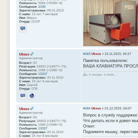
Лояльность:
5084 (+5090/−6)
Сообщения:
3338
Зарегистрирован:
06.01.2013
С нами:
13 лет 7 месяцев
Имя:
Мирон
Откуда:
СССР
Отправить личное сообщение
#483
Uksus
»
22.11.2025, 04:27
Uksus
Администратор
Памятка пользователю:
Возраст:
62
ВАША КЛАВИАТУРА ПРОСЛ
Репутация:
24902 (+24977/−75)
Лояльность:
1586 (+1586/−0)
Сообщения:
13337
Да, я зануда, я знаю...
Зарегистрирован:
20.11.2010
С нами:
15 лет 8 месяцев
Имя:
Сергей
Откуда:
СПб
Отправить личное сообщение
Сайт
#484
Uksus
»
01.12.2025, 04:07
Uksus
Администратор
Вопрос в службу поддержки:
Возраст:
62
Что делать если я довел мыш
Репутация:
24902 (+24977/−75)
Лояльность:
1586 (+1586/−0)
Ответ:
Сообщения:
13337
Поднимите мышку, переставь
Зарегистрирован:
20.11.2010
С нами:
15 лет 8 месяцев