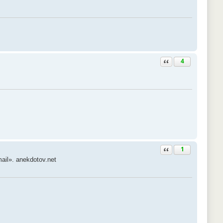
Ответить с цитатой
4
Ответить с цитатой
1
il». anekdotov.net