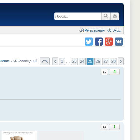
Регистрация
Вход
Поделиться в twitter.com
Поделиться в facebook.com
Поделиться в Google Plus
Поделиться в vk.com
1
…
23
24
25
26
27
28
бщение
• 545 сообщений
Ответить с цитатой
4
Ответить с цитатой
1