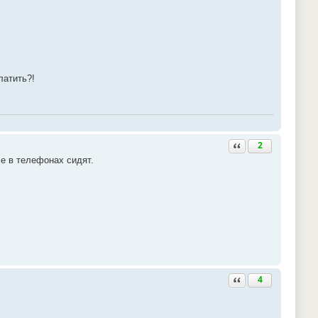
латить?!
Ответить с цитатой
2
се в телефонах сидят.
Ответить с цитатой
4