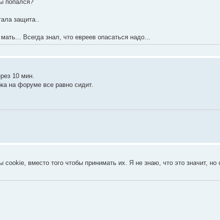
ты попался?
тала защита..
 мать... Всегда знал, что евреев опасаться надо...
ерез 10 мин.
бка на форуме все равно сидит.
сооkiе, вместо того чтобы принимать их. Я не знаю, что это значит, но 