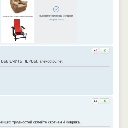
Ответить с цитатой
2
ЛЕЧИТЬ НЕРВЫ. anekdotov.net
Ответить с цитатой
4
ейших трудностей склейте скотчем 4 коврика.