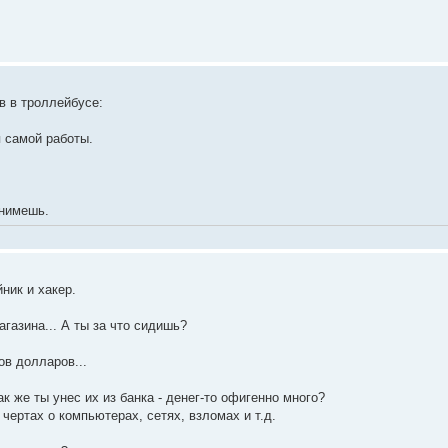
в в троллейбусе:
я самой работы.
днимешь.
ник и хакер.
агазина... А ты за что сидишь?
ов долларов...
как же ты унес их из банка - денег-то офигенно много?
чертах о компьютерах, сетях, взломах и т.д.