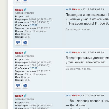
Отправить личное сообщение
Сайт
#489
Uksus
»
17.12.2025, 03:23
Uksus
Администратор
Проходила инвентаризация. 
Возраст:
62
- Сколько у нас в офисе чай
Репутация:
24902 (+24977/−75)
Лояльность:
1586 (+1586/−0)
- Пятьдесят шесть! И трое 
Сообщения:
13337
Зарегистрирован:
20.11.2010
Да, я зануда, я знаю...
С нами:
15 лет 8 месяцев
Имя:
Сергей
Откуда:
СПб
Отправить личное сообщение
Сайт
#490
Uksus
»
19.12.2025, 03:38
Uksus
Администратор
Любая программа должна име
Возраст:
62
улучшениях. anekdotov.net
Репутация:
24902 (+24977/−75)
Лояльность:
1586 (+1586/−0)
Сообщения:
13337
Да, я зануда, я знаю...
Зарегистрирован:
20.11.2010
С нами:
15 лет 8 месяцев
Имя:
Сергей
Откуда:
СПб
Отправить личное сообщение
Сайт
#491
Uksus
»
21.12.2025, 04:30
Uksus
Администратор
— Ваш человек провел к нам
Возраст:
62
— Да. И что?
Репутация:
24902 (+24977/−75)
Лояльность:
1586 (+1586/−0)