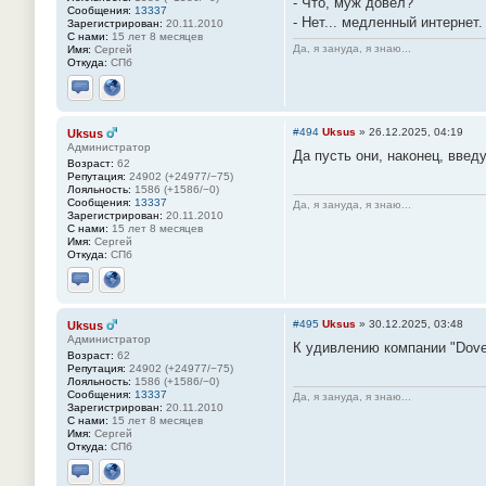
- Что, муж довёл?
Сообщения:
13337
- Нет... медленный интернет.
Зарегистрирован:
20.11.2010
С нами:
15 лет 8 месяцев
Да, я зануда, я знаю...
Имя:
Сергей
Откуда:
СПб
Отправить личное сообщение
Сайт
#494
Uksus
»
26.12.2025, 04:19
Uksus
Администратор
Да пусть они, наконец, введ
Возраст:
62
Репутация:
24902 (+24977/−75)
Лояльность:
1586 (+1586/−0)
Сообщения:
13337
Да, я зануда, я знаю...
Зарегистрирован:
20.11.2010
С нами:
15 лет 8 месяцев
Имя:
Сергей
Откуда:
СПб
Отправить личное сообщение
Сайт
#495
Uksus
»
30.12.2025, 03:48
Uksus
Администратор
К удивлению компании "Dоvе
Возраст:
62
Репутация:
24902 (+24977/−75)
Лояльность:
1586 (+1586/−0)
Сообщения:
13337
Да, я зануда, я знаю...
Зарегистрирован:
20.11.2010
С нами:
15 лет 8 месяцев
Имя:
Сергей
Откуда:
СПб