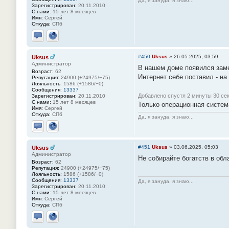
Да, я зануда, я знаю...
Зарегистрирован:
20.11.2010
С нами:
15 лет 8 месяцев
Имя:
Сергей
Откуда:
СПб
Отправить личное сообщение
Сайт
#450
Uksus
»
26.05.2025, 03:59
Uksus
Администратор
В нашем доме появился зам
Возраст:
62
Интернет себе поставил - на
Репутация:
24900 (+24975/−75)
Лояльность:
1586 (+1586/−0)
Сообщения:
13337
Добавлено спустя 2 минуты 30 сек
Зарегистрирован:
20.11.2010
С нами:
15 лет 8 месяцев
Только операционная систем
Имя:
Сергей
Откуда:
СПб
Да, я зануда, я знаю...
Отправить личное сообщение
Сайт
#451
Uksus
»
03.06.2025, 05:03
Uksus
Администратор
Не собирайте богатств в об
Возраст:
62
Репутация:
24900 (+24975/−75)
Лояльность:
1586 (+1586/−0)
Сообщения:
13337
Да, я зануда, я знаю...
Зарегистрирован:
20.11.2010
С нами:
15 лет 8 месяцев
Имя:
Сергей
Откуда:
СПб
Отправить личное сообщение
Сайт