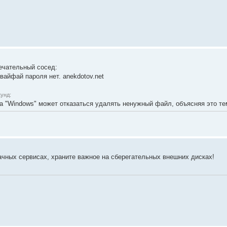
ечательный сосед:
 вайфай пароля нет. anekdotov.net
унд:
а "Windоws" может отказаться удалять ненужный файл, объясняя это тем
лачных сервисах, храните важное на сберегательных внешних дисках!