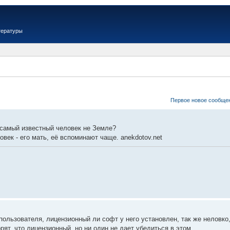
тературы
Первое новое сообще
- самый известный человек не Земле?
овек - его мать, её вспоминают чаще. anekdotov.net
ользователя, лицензионный ли софт у него установлен, так же неловко,
рят, что лицензионный, но ни один не дает убедиться в этом.