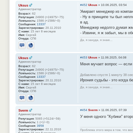
#452
Uksus
»
10.06.2025, 03:54
Uksus
Администратор
Умирает менеджер из компани
Возраст:
62
- Ну в принципе ты был непл
Репутация:
24900 (+24975/−75)
Лояльность:
1586 (+1586/−0)
в ад.
Сообщения:
13337
Менеджер недолго думая жмё
Зарегистрирован:
20.11.2010
С нами:
15 лет 8 месяцев
- Извини, я ж забыл, мы в о
Имя:
Сергей
Откуда:
СПб
Да, я зануда, я знаю...
Отправить личное сообщение
Сайт
#453
Uksus
»
11.06.2025, 04:08
Uksus
Администратор
Меня мучает вопрос — если я
Возраст:
62
Репутация:
24900 (+24975/−75)
Лояльность:
1586 (+1586/−0)
Добавлено спустя 1 минуту 38 сек
Сообщения:
13337
Ирония судьбы - это когда б
Зарегистрирован:
20.11.2010
С нами:
15 лет 8 месяцев
Да, я зануда, я знаю...
Имя:
Сергей
Откуда:
СПб
Отправить личное сообщение
Сайт
#454
Sverm
»
11.06.2025, 07:39
Sverm
Администратор
У меня одного "Кубики" втор
Репутация:
5065 (+5124/−59)
Лояльность:
1 (+1/−0)
Сообщения:
3958
Зарегистрирован:
22.11.2010
Проблема этого мира в том, что во
С нами:
15 лет 8 месяцев