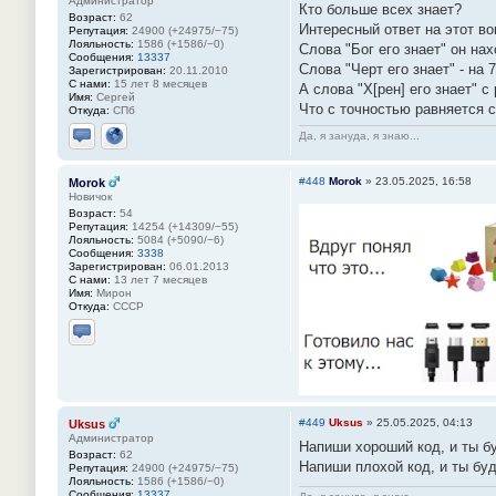
Администратор
Кто больше всех знает?
Возраст:
62
Интересный ответ на этот во
Репутация:
24900 (+24975/−75)
Лояльность:
1586 (+1586/−0)
Слова "Бог его знает" он нах
Сообщения:
13337
Слова "Черт его знает" - на 
Зарегистрирован:
20.11.2010
С нами:
15 лет 8 месяцев
А слова "Х[рен] его знает" с
Имя:
Сергей
Что с точностью равняется 
Откуда:
СПб
Да, я зануда, я знаю...
Отправить личное сообщение
Сайт
#448
Morok
»
23.05.2025, 16:58
Morok
Новичок
Возраст:
54
Репутация:
14254 (+14309/−55)
Лояльность:
5084 (+5090/−6)
Сообщения:
3338
Зарегистрирован:
06.01.2013
С нами:
13 лет 7 месяцев
Имя:
Мирон
Откуда:
СССР
Отправить личное сообщение
#449
Uksus
»
25.05.2025, 04:13
Uksus
Администратор
Напиши хороший код, и ты б
Возраст:
62
Напиши плохой код, и ты бу
Репутация:
24900 (+24975/−75)
Лояльность:
1586 (+1586/−0)
Сообщения:
13337