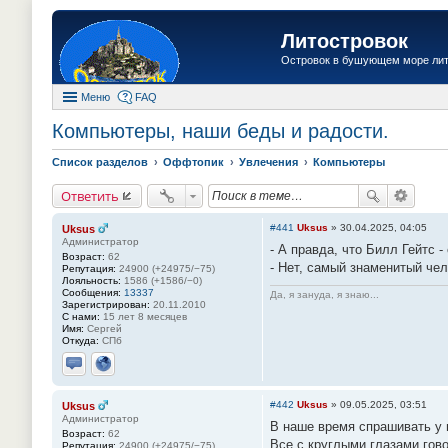
Литостровок
Островок в бушующем море ли
Меню
FAQ
Компьютеры, наши беды и радости.
Список разделов
Оффтопик
Увлечения
Компьютеры
Ответить
#441
Uksus
»
30.04.2025, 04:05
Uksus
Администратор
- А правда, что Билл Гейтс 
Возраст:
62
- Нет, самый знаменитый чел
Репутация:
24900 (+24975/−75)
Лояльность:
1586 (+1586/−0)
Сообщения:
13337
Да, я зануда, я знаю...
Зарегистрирован:
20.11.2010
С нами:
15 лет 8 месяцев
Имя:
Сергей
Откуда:
СПб
Отправить личное сообщение
Сайт
#442
Uksus
»
09.05.2025, 03:51
Uksus
Администратор
В наше время спрашивать у п
Возраст:
62
Все с круглыми глазами гово
Репутация:
24900 (+24975/−75)