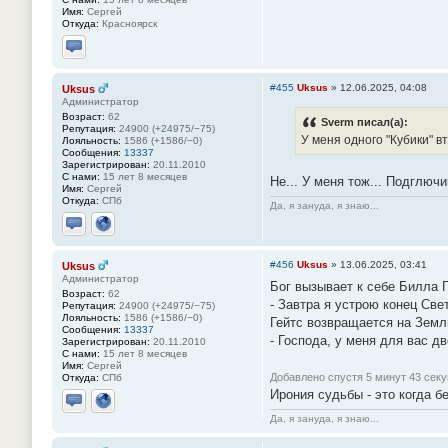
Имя:
Сергей
Откуда:
Красноярск
Отправить личное сообщение
#455
Uksus
»
12.06.2025, 04:08
Uksus
Администратор
Возраст:
62
Sverm писал(а):
Репутация:
24900 (+24975/−75)
У меня одного "Кубики" в
Лояльность:
1586 (+1586/−0)
Сообщения:
13337
Зарегистрирован:
20.11.2010
С нами:
15 лет 8 месяцев
Не... У меня тож... Подглючи
Имя:
Сергей
Откуда:
СПб
Да, я зануда, я знаю...
Отправить личное сообщение
Сайт
#456
Uksus
»
13.06.2025, 03:41
Uksus
Администратор
Бог вызывает к себе Билла Г
Возраст:
62
- Завтра я устрою конец Све
Репутация:
24900 (+24975/−75)
Лояльность:
1586 (+1586/−0)
Гейтс возвращается на Земл
Сообщения:
13337
- Господа, у меня для вас д
Зарегистрирован:
20.11.2010
С нами:
15 лет 8 месяцев
Имя:
Сергей
Добавлено спустя 5 минут 43 секу
Откуда:
СПб
Ирония судьбы - это когда б
Отправить личное сообщение
Сайт
Да, я зануда, я знаю...