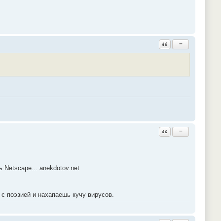
Ответить с цитатой
−
Ответить с цитатой
−
 Netscape... anekdotov.net
 с поэзией и нахапаешь кучу вирусов.