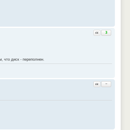
Ответить с цитатой
3
, что диск - переполнен.
Ответить с цитатой
−