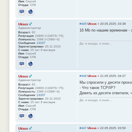
Имя:
Сергей
Откуда:
СПб
Отправить личное сообщение
Сайт
#445
Uksus
»
20.05.2025, 03:39
Uksus
Администратор
16 Mb по нашим временам - э
Возраст:
62
Репутация:
24900 (+24975/−75)
Лояльность:
1586 (+1586/−0)
Сообщения:
13337
Да, я зануда, я знаю...
Зарегистрирован:
20.11.2010
С нами:
15 лет 8 месяцев
Имя:
Сергей
Откуда:
СПб
Отправить личное сообщение
Сайт
#446
Uksus
»
21.05.2025, 04:27
Uksus
Администратор
Мы спросили у десяти прохо
Возраст:
62
- Что такое ТСР/IР?
Репутация:
24900 (+24975/−75)
Лояльность:
1586 (+1586/−0)
Девять из десяти ответили, ч
Сообщения:
13337
Зарегистрирован:
20.11.2010
Да, я зануда, я знаю...
С нами:
15 лет 8 месяцев
Имя:
Сергей
Откуда:
СПб
Отправить личное сообщение
Сайт
#447
Uksus
»
22.05.2025, 03:50
Uksus