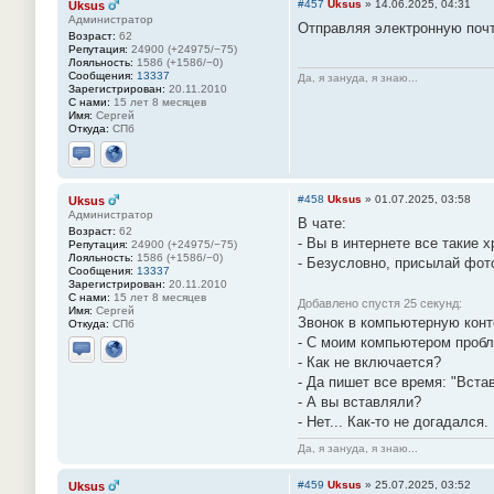
#457
Uksus
»
14.06.2025, 04:31
Uksus
Администратор
Отправляя электронную почт
Возраст:
62
Репутация:
24900 (+24975/−75)
Лояльность:
1586 (+1586/−0)
Сообщения:
13337
Да, я зануда, я знаю...
Зарегистрирован:
20.11.2010
С нами:
15 лет 8 месяцев
Имя:
Сергей
Откуда:
СПб
Отправить личное сообщение
Сайт
#458
Uksus
»
01.07.2025, 03:58
Uksus
Администратор
В чате:
Возраст:
62
- Вы в интернете все такие 
Репутация:
24900 (+24975/−75)
Лояльность:
1586 (+1586/−0)
- Безусловно, присылай фот
Сообщения:
13337
Зарегистрирован:
20.11.2010
С нами:
15 лет 8 месяцев
Добавлено спустя 25 секунд:
Имя:
Сергей
Звонок в компьютерную конт
Откуда:
СПб
- С моим компьютером пробл
- Как не включается?
Отправить личное сообщение
Сайт
- Да пишет все время: "Встав
- А вы вставляли?
- Hет... Как-то не догадался.
Да, я зануда, я знаю...
#459
Uksus
»
25.07.2025, 03:52
Uksus