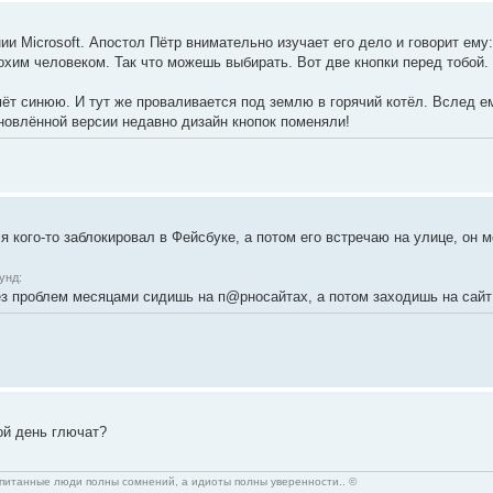
и Microsoft. Апостол Пётр внимательно изучает его дело и говорит ему:
охим человеком. Так что можешь выбирать. Вот две кнопки перед тобой.
т синюю. И тут же проваливается под землю в горячий котёл. Вслед ем
бновлённой версии недавно дизайн кнопок поменяли!
 кого-то заблокировал в Фейсбуке, а потом его встречаю на улице, он 
унд:
ез проблем месяцами сидишь на п@рносайтах, а потом заходишь на сайт
ой день глючат?
спитанные люди полны сомнений, а идиоты полны уверенности.. ©