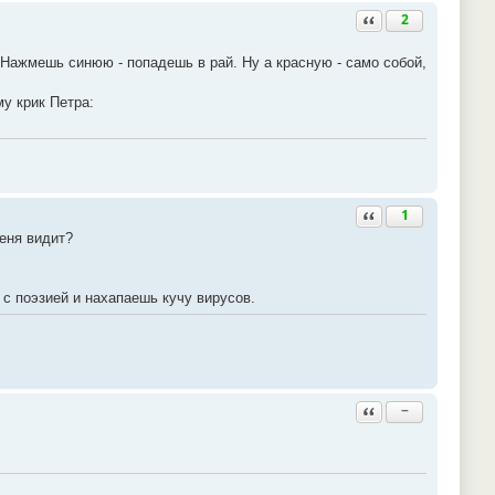
Ответить с цитатой
2
 Нажмешь синюю - попадешь в рай. Ну а красную - само собой,
у крик Петра:
Ответить с цитатой
1
меня видит?
 с поэзией и нахапаешь кучу вирусов.
Ответить с цитатой
−