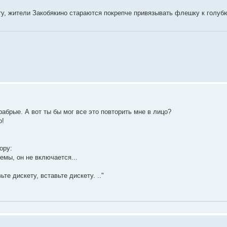
у, жители Закобякино стараются покрепче привязывать флешку к голубю.
храбрые. А вот ты бы мог все это повторить мне в лицо?
о!
ору:
емы, он не включается...
ьте дискету, вставьте дискету. .."