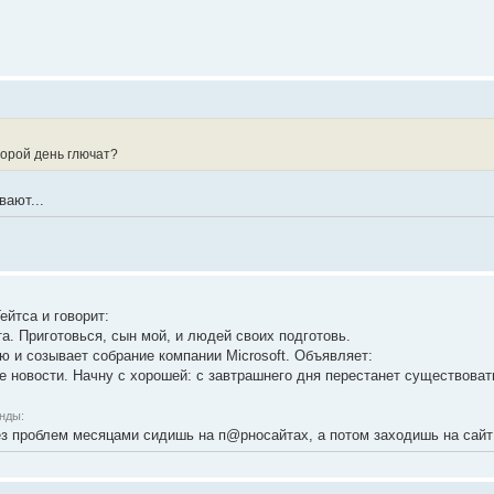
торой день глючат?
вают...
ейтса и говорит:
та. Приготовься, сын мой, и людей своих подготовь.
ю и созывает собрание компании Microsoft. Объявляет:
ве новости. Начну с хорошей: с завтрашнего дня перестанет существовать
нды:
ез проблем месяцами сидишь на п@рносайтах, а потом заходишь на сайт