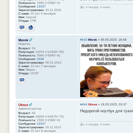
Лояльность:
1586 (+1586/−0)
Сообщения:
13337
Да, я зануда, я знаю...
Зарегистрирован:
20.11.2010
С нами:
15 лет 8 месяцев
Имя:
Сергей
Откуда:
СПб
Отправить личное сообщение
Сайт
#443
Morok
»
09.05.2025, 18:48
Morok
Новичок
Возраст:
54
Репутация:
14254 (+14309/−55)
Лояльность:
5084 (+5090/−6)
Сообщения:
3338
Зарегистрирован:
06.01.2013
С нами:
13 лет 7 месяцев
Имя:
Мирон
Откуда:
СССР
Отправить личное сообщение
#444
Uksus
»
18.05.2025, 03:37
Uksus
Администратор
Недорогой ноутбук для туале
Возраст:
62
Репутация:
24900 (+24975/−75)
Лояльность:
1586 (+1586/−0)
Сообщения:
13337
Да, я зануда, я знаю...
Зарегистрирован:
20.11.2010
С нами:
15 лет 8 месяцев