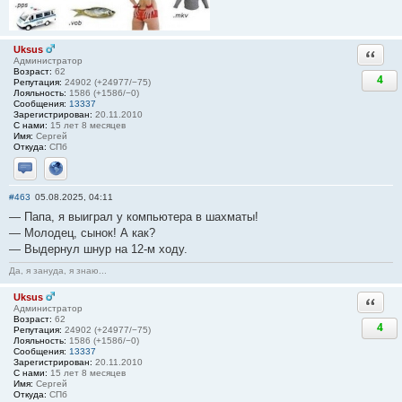
Uksus
Ответи
Администратор
Возраст:
62
4
Репутация:
24902 (+24977/−75)
Лояльность:
1586 (+1586/−0)
Сообщения:
13337
Зарегистрирован:
20.11.2010
С нами:
15 лет 8 месяцев
Имя:
Сергей
Откуда:
СПб
Отправить личное сообщение
Сайт
#463
05.08.2025, 04:11
— Папа, я выиграл у компьютера в шахматы!
— Молодец, сынок! А как?
— Выдернул шнур на 12-м ходу.
Да, я зануда, я знаю...
Uksus
Ответи
Администратор
Возраст:
62
4
Репутация:
24902 (+24977/−75)
Лояльность:
1586 (+1586/−0)
Сообщения:
13337
Зарегистрирован:
20.11.2010
С нами:
15 лет 8 месяцев
Имя:
Сергей
Откуда:
СПб