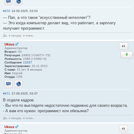
Отправить личное сообщение
Сайт
#470
24.09.2025, 03:53
— Пап, а что такое “искусственный интеллект”?
— Это когда компьютер делает вид, что работает, а зарплату
получает программист.
Да, я зануда, я знаю...
Uksus
Ответи
Администратор
Возраст:
62
4
Репутация:
24902 (+24977/−75)
Лояльность:
1586 (+1586/−0)
Сообщения:
13337
Зарегистрирован:
20.11.2010
С нами:
15 лет 8 месяцев
Имя:
Сергей
Откуда:
СПб
Отправить личное сообщение
Сайт
#471
27.09.2025, 03:47
В отделе кадров:
- Вы что-то выглядите недостаточно подвижно для своего возраста.
- А вам кто нужен: программист или обезьяна?
Да, я зануда, я знаю...
Uksus
Ответи
Администратор