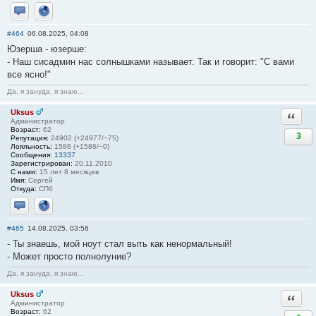
Отправить личное сообщение
Сайт
#464
06.08.2025, 04:08
Юзерша - юзерше:
- Наш сисадмин нас солнышками называет. Так и говорит: "С вами
все ясно!"
Да, я зануда, я знаю...
Uksus
Ответи
Администратор
Возраст:
62
3
Репутация:
24902 (+24977/−75)
Лояльность:
1586 (+1586/−0)
Сообщения:
13337
Зарегистрирован:
20.11.2010
С нами:
15 лет 8 месяцев
Имя:
Сергей
Откуда:
СПб
Отправить личное сообщение
Сайт
#465
14.08.2025, 03:56
- Ты знаешь, мой ноут стал выть как ненормальный!
- Может просто полнолуние?
Да, я зануда, я знаю...
Uksus
Ответи
Администратор
Возраст:
62