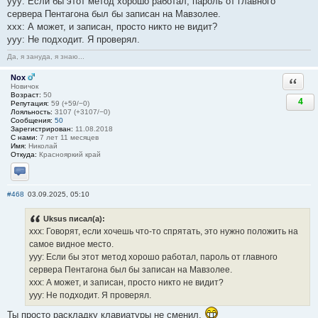
yyy: Если бы этот метод хорошо работал, пароль от главного
сервера Пентагона был бы записан на Мавзолее.
xxx: А может, и записан, просто никто не видит?
yyy: Не подходит. Я проверял.
Да, я зануда, я знаю...
Nox
Ответи
Новичок
Возраст:
50
4
Репутация:
59 (+59/−0)
Лояльность:
3107 (+3107/−0)
Сообщения:
50
Зарегистрирован:
11.08.2018
С нами:
7 лет 11 месяцев
Имя:
Николай
Откуда:
Краснояркий край
Отправить личное сообщение
#468
03.09.2025, 05:10
Uksus писал(а):
xxx: Говорят, если хочешь что-то спрятать, это нужно положить на
самое видное место.
yyy: Если бы этот метод хорошо работал, пароль от главного
сервера Пентагона был бы записан на Мавзолее.
xxx: А может, и записан, просто никто не видит?
yyy: Не подходит. Я проверял.
Ты просто раскладку клавиатуры не сменил.