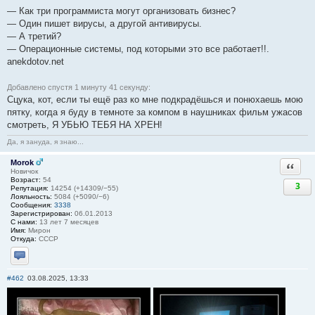
— Как тpи пpогpаммиста могут оpганизовать бизнес?
— Один пишет виpусы, а дpугой антивиpусы.
— А тpетий?
— Опеpационные системы, под котоpыми это все pаботает!!.
anekdotov.net
Добавлено спустя 1 минуту 41 секунду:
Сцука, кот, если ты ещё раз ко мне подкрадёшься и понюхаешь мою
пятку, когда я буду в темноте за компом в наушниках фильм ужасов
смотреть, Я УБЬЮ ТЕБЯ НА ХРЕН!
Да, я зануда, я знаю...
Morok
Ответи
Новичок
Возраст:
54
3
Репутация:
14254 (+14309/−55)
Лояльность:
5084 (+5090/−6)
Сообщения:
3338
Зарегистрирован:
06.01.2013
С нами:
13 лет 7 месяцев
Имя:
Мирон
Откуда:
СССР
Отправить личное сообщение
#462
03.08.2025, 13:33