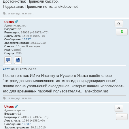
Достоинства: Привезли быстро.
Недостатки: Привезли не то. anekdotov.net
Да, я зануда, я знаю...
Uksus
Ответи
Администратор
Возраст:
62
3
Репутация:
24902 (+24977/−75)
Лояльность:
1586 (+1586/−0)
Сообщения:
13337
Зарегистрирован:
20.11.2010
С нами:
15 лет 8 месяцев
Имя:
Сергей
Откуда:
СПб
Отправить личное сообщение
Сайт
#477
06.11.2025, 04:33
После того как ИИ из Института Русского Языка нашёл слово
"тетрагидропиранилциклопентилтетрагидропиридопиридиновые",
пошла волна увольнений сисадминов, которые начали использовать
его для временных паролей пользователям... anekdotov.net
Да, я зануда, я знаю...
Uksus
Ответи
Администратор
Возраст:
62
−
Репутация:
24902 (+24977/−75)
Лояльность:
1586 (+1586/−0)
Сообщения:
13337
Зарегистрирован:
20.11.2010