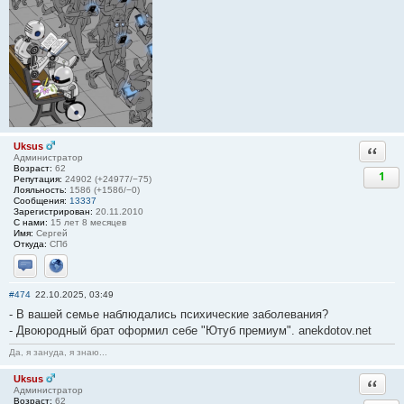
Uksus
Ответи
Администратор
Возраст:
62
1
Репутация:
24902 (+24977/−75)
Лояльность:
1586 (+1586/−0)
Сообщения:
13337
Зарегистрирован:
20.11.2010
С нами:
15 лет 8 месяцев
Имя:
Сергей
Откуда:
СПб
Отправить личное сообщение
Сайт
#474
22.10.2025, 03:49
- В вашей семье наблюдались психические заболевания?
- Двоюродный брат оформил себе "Ютуб премиум". anekdotov.net
Да, я зануда, я знаю...
Uksus
Ответи
Администратор
Возраст:
62