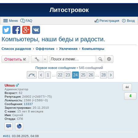
Литостровок
Меню
FAQ
Регистрация
Вход
Компьютеры, наши беды и радости.
Список разделов
Оффтопик
Увлечения
Компьютеры
Ответить
Первое новое сообщение
• 545 сообщений
1
…
22
23
24
25
26
…
28
Uksus
Ответи
Администратор
Возраст:
62
4
Репутация:
24902 (+24977/−75)
Лояльность:
1586 (+1586/−0)
Сообщения:
13337
Зарегистрирован:
20.11.2010
С нами:
15 лет 8 месяцев
Имя:
Сергей
Откуда:
СПб
Отправить личное сообщение
Сайт
#461
03.08.2025, 04:08