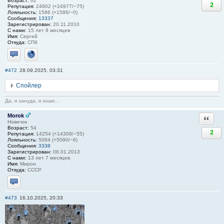
Возраст:
62
2
Репутация:
24902 (+24977/−75)
Лояльность:
1586 (+1586/−0)
Сообщения:
13337
Зарегистрирован:
20.11.2010
С нами:
15 лет 8 месяцев
Имя:
Сергей
Откуда:
СПб
Отправить личное сообщение
Сайт
#472
28.09.2025, 03:31
Спойлер
Да, я зануда, я знаю...
Morok
Ответи
Новичок
Возраст:
54
2
Репутация:
14254 (+14309/−55)
Лояльность:
5084 (+5090/−6)
Сообщения:
3338
Зарегистрирован:
06.01.2013
С нами:
13 лет 7 месяцев
Имя:
Мирон
Откуда:
СССР
Отправить личное сообщение
#473
16.10.2025, 20:33