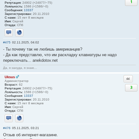
1
Репутация:
24902 (+24977/−75)
Лояльность:
1586 (+1586/−0)
Сообщения:
13337
Зарегистрирован:
20.11.2010
С нами:
15 лет 8 месяцев
Имя:
Сергей
Откуда:
СПб
Отправить личное сообщение
Сайт
#475
02.11.2025, 04:02
- Ты почему так не любишь американцев?
- Да как представлю, что им раскладку клавиатуры не надо
переключать... anekdotov.net
Да, я зануда, я знаю...
Uksus
Ответи
Администратор
Возраст:
62
3
Репутация:
24902 (+24977/−75)
Лояльность:
1586 (+1586/−0)
Сообщения:
13337
Зарегистрирован:
20.11.2010
С нами:
15 лет 8 месяцев
Имя:
Сергей
Откуда:
СПб
Отправить личное сообщение
Сайт
#476
05.11.2025, 03:21
Отзыв об интернет-магазине.