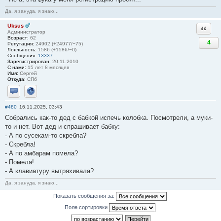
Да, я зануда, я знаю...
Uksus
Ответи
Администратор
Возраст:
62
4
Репутация:
24902 (+24977/−75)
Лояльность:
1586 (+1586/−0)
Сообщения:
13337
Зарегистрирован:
20.11.2010
С нами:
15 лет 8 месяцев
Имя:
Сергей
Откуда:
СПб
Отправить личное сообщение
Сайт
#480
16.11.2025, 03:43
Собрались как-то дед с бабкой испечь колобка. Посмотрели, а муки-
то и нет. Вот дед и спрашивает бабку:
- А по сусекам-то скребла?
- Скребла!
- А по амбарам помела?
- Помела!
- А клавиатуру вытряхивала?
Да, я зануда, я знаю...
Показать сообщения за:
Поле сортировки