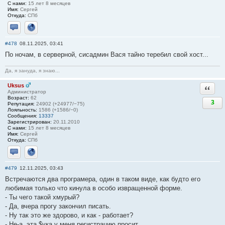
С нами:
15 лет 8 месяцев
Имя:
Сергей
Откуда:
СПб
Отправить личное сообщение
Сайт
#478
08.11.2025, 03:41
По ночам, в серверной, сисадмин Вася тайно теребил свой хост...
Да, я зануда, я знаю...
Uksus
Ответи
Администратор
Возраст:
62
3
Репутация:
24902 (+24977/−75)
Лояльность:
1586 (+1586/−0)
Сообщения:
13337
Зарегистрирован:
20.11.2010
С нами:
15 лет 8 месяцев
Имя:
Сергей
Откуда:
СПб
Отправить личное сообщение
Сайт
#479
12.11.2025, 03:43
Встречаются два програмера, один в таком виде, как будто его
любимая только что кинула в особо извращенной форме.
- Ты чего такой хмурый?
- Да, вчера прогу закончил писать.
- Ну так это же здорово, и как - работает?
- Не-а, эта $ука у меня регистрацию просит...