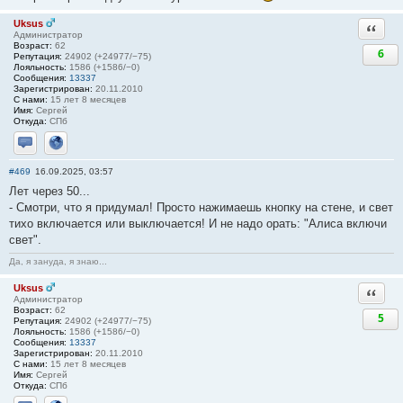
Uksus
Ответи
Администратор
Возраст:
62
6
Репутация:
24902 (+24977/−75)
Лояльность:
1586 (+1586/−0)
Сообщения:
13337
Зарегистрирован:
20.11.2010
С нами:
15 лет 8 месяцев
Имя:
Сергей
Откуда:
СПб
Отправить личное сообщение
Сайт
#469
16.09.2025, 03:57
Лет через 50...
- Смотри, что я придумал! Просто нажимаешь кнопку на стене, и свет
тихо включается или выключается! И не надо орать: "Алиса включи
свет".
Да, я зануда, я знаю...
Uksus
Ответи
Администратор
Возраст:
62
5
Репутация:
24902 (+24977/−75)
Лояльность:
1586 (+1586/−0)
Сообщения:
13337
Зарегистрирован:
20.11.2010
С нами:
15 лет 8 месяцев
Имя:
Сергей
Откуда:
СПб