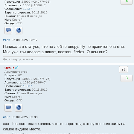
6
Репутация:
24902 (+24977/−75)
Лояльность:
1586 (+1586/−0)
Сообщения:
13337
Зарегистрирован:
20.11.2010
С нами:
15 лет 8 месяцев
Имя:
Сергей
Откуда:
СПб
Отправить личное сообщение
Сайт
#466
26.08.2025, 03:17
Написала в статусе, что не люблю оперу. Ну не нравится она мне.
Мне уже три человека пишут, поставь firefox. О чем они?
Да, я зануда, я знаю...
Uksus
Ответи
Администратор
Возраст:
62
3
Репутация:
24902 (+24977/−75)
Лояльность:
1586 (+1586/−0)
Сообщения:
13337
Зарегистрирован:
20.11.2010
С нами:
15 лет 8 месяцев
Имя:
Сергей
Откуда:
СПб
Отправить личное сообщение
Сайт
#467
03.09.2025, 03:33
xxx: Говорят, если хочешь что-то спрятать, это нужно положить на
самое видное место.