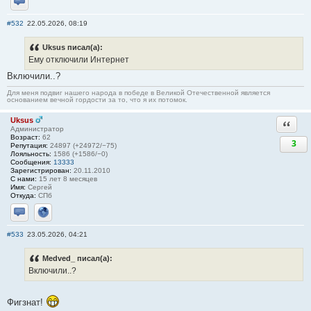
Отправить личное сообщение
#532
22.05.2026, 08:19
Uksus писал(а):
Ему отключили Интернет
Включили..?
Для меня подвиг нашего народа в победе в Великой Отечественной является
основанием вечной гордости за то, что я их потомок.
Uksus
Ответи
Администратор
Возраст:
62
3
Репутация:
24897 (+24972/−75)
Лояльность:
1586 (+1586/−0)
Сообщения:
13333
Зарегистрирован:
20.11.2010
С нами:
15 лет 8 месяцев
Имя:
Сергей
Откуда:
СПб
Отправить личное сообщение
Сайт
#533
23.05.2026, 04:21
Medved_ писал(а):
Включили..?
Фигзнат!