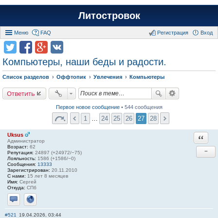
Литостровок
Меню
FAQ
Регистрация
Вход
Компьютеры, наши беды и радости.
Список разделов
Оффтопик
Увлечения
Компьютеры
Ответить
Первое новое сообщение
• 544 сообщения
1
…
24
25
26
27
28
Uksus
Ответи
Администратор
Возраст:
62
−
Репутация:
24897 (+24972/−75)
Лояльность:
1586 (+1586/−0)
Сообщения:
13333
Зарегистрирован:
20.11.2010
С нами:
15 лет 8 месяцев
Имя:
Сергей
Откуда:
СПб
Отправить личное сообщение
Сайт
#521
19.04.2026, 03:44