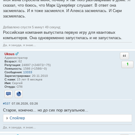
сказал, что боюсь, что Марк Цукерберг слушает. В ответ она
засмеялась. И я тоже засмеялся. И Алекса засмеялась. И Сири
засмеялась.
Добавлено спустя 5 минут 49 секунд:
Российская компания выпустила первую игру для квантовых
компьютеров. Она одновременно запустилась и не запустилась.
Да, я зануда, я знаю...
Uksus
Ответи
Администратор
Возраст:
62
1
Репутация:
24897 (+24972/−75)
Лояльность:
1586 (+1586/−0)
Сообщения:
13333
Зарегистрирован:
20.11.2010
С нами:
15 лет 8 месяцев
Имя:
Сергей
Откуда:
СПб
Отправить личное сообщение
Сайт
#537
07.06.2026, 03:26
Старое, конечно... но до сих пор актуальное...
Спойлер
Да, я зануда, я знаю...