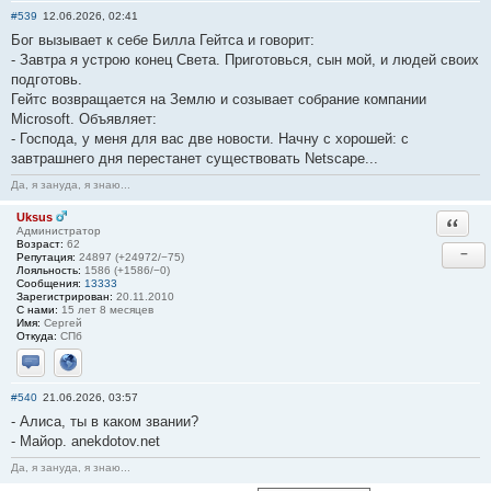
#539
12.06.2026, 02:41
Бог вызывает к себе Билла Гейтса и говорит:
- Завтра я устрою конец Света. Приготовься, сын мой, и людей своих
подготовь.
Гейтс возвращается на Землю и созывает собрание компании
Microsoft. Объявляет:
- Господа, у меня для вас две новости. Начну с хорошей: с
завтрашнего дня перестанет существовать Netscape...
Да, я зануда, я знаю...
Uksus
Ответи
Администратор
Возраст:
62
−
Репутация:
24897 (+24972/−75)
Лояльность:
1586 (+1586/−0)
Сообщения:
13333
Зарегистрирован:
20.11.2010
С нами:
15 лет 8 месяцев
Имя:
Сергей
Откуда:
СПб
Отправить личное сообщение
Сайт
#540
21.06.2026, 03:57
- Алиса, ты в каком звании?
- Майор. anekdotov.net
Да, я зануда, я знаю...