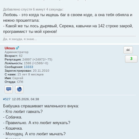
Добавлено спустя 6 минут 4 секунды:
Любовь - это когда ты ищешь баг в своем коде, а она тебя обняла и
нежно прошептала:
- Какой же ты лось дырявый, Сережа, кавычки на 142 строке закрой,
программист ты мой хренов!
Да, я зануда, я знаю...
Uksus
Ответи
Администратор
Возраст:
62
3
Репутация:
24897 (+24972/−75)
Лояльность:
1586 (+1586/−0)
Сообщения:
13333
Зарегистрирован:
20.11.2010
С нами:
15 лет 8 месяцев
Имя:
Сергей
Откуда:
СПб
Отправить личное сообщение
Сайт
#527
12.05.2026, 04:38
Бабушка спрашивает маленького внука:
- Кто любит гавкать?
- Собачка.
- Правильно. А кто любит мяукать?
- Кошечка.
- Молодец. А кто любит мычать?