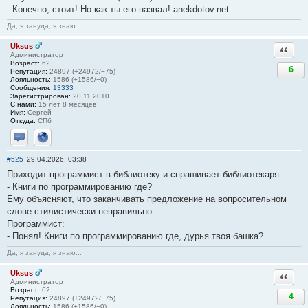
- Конечно, стоит! Но как ты его назвал! anekdotov.net
Да, я зануда, я знаю...
Uksus
Ответи
Администратор
Возраст:
62
6
Репутация:
24897 (+24972/−75)
Лояльность:
1586 (+1586/−0)
Сообщения:
13333
Зарегистрирован:
20.11.2010
С нами:
15 лет 8 месяцев
Имя:
Сергей
Откуда:
СПб
Отправить личное сообщение
Сайт
#525
29.04.2026, 03:38
Приходит программист в библиотеку и спрашивает библиотекаря:
- Книги по программированию где?
Ему объясняют, что заканчивать предложение на вопросительном
слове стилистически неправильно.
Программист:
- Понял! Книги по программированию где, дурья твоя башка?
Да, я зануда, я знаю...
Uksus
Ответи
Администратор
Возраст:
62
4
Репутация:
24897 (+24972/−75)
Лояльность:
1586 (+1586/−0)