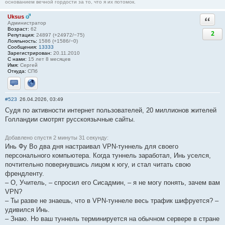
основанием вечной гордости за то, что я их потомок.
Uksus
Ответи
Администратор
Возраст:
62
2
Репутация:
24897 (+24972/−75)
Лояльность:
1586 (+1586/−0)
Сообщения:
13333
Зарегистрирован:
20.11.2010
С нами:
15 лет 8 месяцев
Имя:
Сергей
Откуда:
СПб
Отправить личное сообщение
Сайт
#523
26.04.2026, 03:49
Судя по активности интернет пользователей, 20 миллионов жителей
Голландии смотрят русскоязычные сайты.
Добавлено спустя 2 минуты 31 секунду:
Инь Фу Во два дня настраивал VPN-туннель для своего
персонального компьютера. Когда туннель заработал, Инь уселся,
почтительно повернувшись лицом к югу, и стал читать свою
френдленту.
– О, Учитель, – спросил его Сисадмин, – я не могу понять, зачем вам
VPN?
– Ты разве не знаешь, что в VPN-туннеле весь трафик шифруется? –
удивился Инь.
– Знаю. Но ваш туннель терминируется на обычном сервере в стране