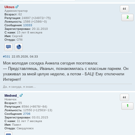
Uksus
Ответи
Администратор
Возраст:
62
2
Репутация:
24897 (+24972/−75)
Лояльность:
1586 (+1586/−0)
Сообщения:
13333
Зарегистрирован:
20.11.2010
С нами:
15 лет 8 месяцев
Имя:
Сергей
Откуда:
СПб
Отправить личное сообщение
Сайт
#531
22.05.2026, 04:33
Моя молодая соседка Анжела сегодня посетовала:
— Представляешь, Иваныч, познакомилась с классным парнем. Он
ухаживал за мной целую неделю, а потом - БАЦ! Ему отключили
Интернет!
Да, я зануда, я знаю...
Medved_
Ответи
Новичок
Возраст:
55
1
Репутация:
8594 (+8678/−84)
Лояльность:
12550 (+12563/−13)
Сообщения:
2706
Зарегистрирован:
03.01.2015
С нами:
11 лет 7 месяцев
Имя:
Павел
Откуда:
Свердловск