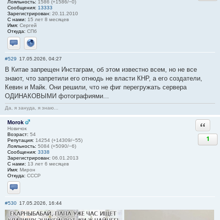
Лояльность:
1586 (+1586/−0)
Сообщения:
13333
Зарегистрирован:
20.11.2010
С нами:
15 лет 8 месяцев
Имя:
Сергей
Откуда:
СПб
Отправить личное сообщение
Сайт
#529
17.05.2026, 04:27
В Китае запрещен Инстаграм, об этом известно всем, но не все
знают, что запретили его отнюдь не власти КНР, а его создатели,
Кевин и Майк. Они решили, что не фиг перегружать сервера
ОДИНАКОВЫМИ фотографиями...
Да, я зануда, я знаю...
Morok
Ответи
Новичок
Возраст:
54
1
Репутация:
14254 (+14309/−55)
Лояльность:
5084 (+5090/−6)
Сообщения:
3338
Зарегистрирован:
06.01.2013
С нами:
13 лет 6 месяцев
Имя:
Мирон
Откуда:
СССР
Отправить личное сообщение
#530
17.05.2026, 16:44