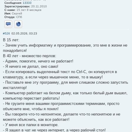
Сообщения:
13333
Зарегистрирован:
20.11.2010
С нами:
15 лет 8 месяцев
Имя:
Сергей
Откуда:
СПб
Отправить личное сообщение
Сайт
#526
02.05.2026, 03:23
В 15 лет:
- Зачем учить информатику и программирование, это мне в жизни не
понадобится!
В 40 лет - множество перлов:
- Админ, помогите, ничего не работает!
- Я ничего не делал, оно само!
- Если копировать выделенный текст по Сtrl-С, он копируется в
клавиатуру, а если через мышечное меню, то в мышку!
- Поставьте мне эту программу, для меня слишком сложно запустить
инсталлятор!
- Компьютер работает на белом дыму, как только белый дым вышел,
компьютер перестает работать!
- Не грузите меня вашими программистскими терминами, просто
объясните мне, чтобы я понял!
- Вы говорите что-то непонятное, делаете что-то непонятное и не
можете объяснить, как все работает!
- У меня все папки в мониторе.
- Я зашел в чат не через интернет, а через рабочий стол!