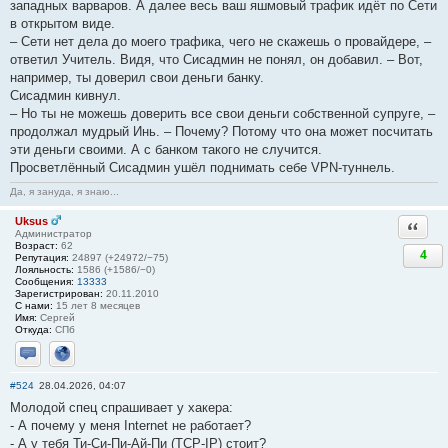
западных варваров. А далее весь ваш яшмовый трафик идёт по Сети
в открытом виде.
– Сети нет дела до моего трафика, чего не скажешь о провайдере, –
ответил Учитель. Видя, что Сисадмин не понял, он добавил. – Вот,
например, ты доверил свои деньги банку.
Сисадмин кивнул.
– Но ты не можешь доверить все свои деньги собственной супруге, –
продолжал мудрый Инь. – Почему? Потому что она может посчитать
эти деньги своими. А с банком такого не случится.
Просветлённый Сисадмин ушёл поднимать себе VPN-туннель.
Да, я зануда, я знаю...
Uksus
Ответи
Администратор
Возраст:
62
4
Репутация:
24897 (+24972/−75)
Лояльность:
1586 (+1586/−0)
Сообщения:
13333
Зарегистрирован:
20.11.2010
С нами:
15 лет 8 месяцев
Имя:
Сергей
Откуда:
СПб
Отправить личное сообщение
Сайт
#524
28.04.2026, 04:07
Молодой спец спрашивает у хакера:
- А почему у меня Internet не работает?
- А у тебя Ти-Си-Пи-Ай-Пи (TCP-IP) стоит?