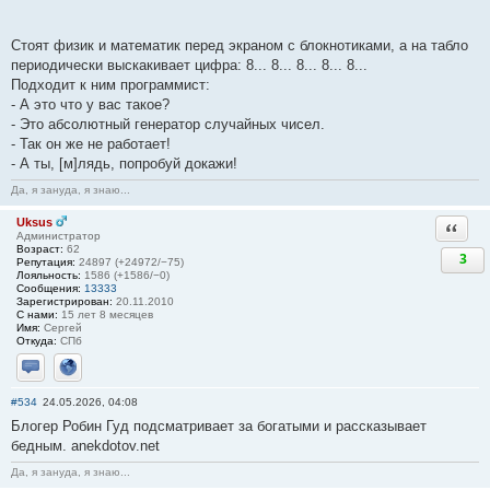
Стоят физик и математик перед экраном с блокнотиками, а на табло
периодически выскакивает цифра: 8... 8... 8... 8... 8...
Подходит к ним программист:
- А это что у вас такое?
- Это абсолютный генератор случайных чисел.
- Так он же не работает!
- А ты, [м]лядь, попробуй докажи!
Да, я зануда, я знаю...
Uksus
Ответи
Администратор
Возраст:
62
3
Репутация:
24897 (+24972/−75)
Лояльность:
1586 (+1586/−0)
Сообщения:
13333
Зарегистрирован:
20.11.2010
С нами:
15 лет 8 месяцев
Имя:
Сергей
Откуда:
СПб
Отправить личное сообщение
Сайт
#534
24.05.2026, 04:08
Блогер Робин Гуд подсматривает за богатыми и рассказывает
бедным. anekdotov.net
Да, я зануда, я знаю...