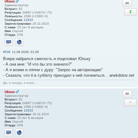
Uksus
Ответи
Администратор
Возраст:
62
2
Репутация:
24897 (+24972/−75)
Лояльность:
1586 (+1586/−0)
Сообщения:
13333
Зарегистрирован:
20.11.2010
С нами:
15 лет 8 месяцев
Имя:
Сергей
Откуда:
СПб
Отправить личное сообщение
Сайт
#538
11.06.2026, 01:29
Вчера набрался смелость и поцеловал Юльку
- А она мне: "И что бы это значило?"
- А я возми и ляпни с дуру: "Запрос на авторизацию"
- Сказала, что б в субботу приходил к ней логиниться... anekdotov.net
Да, я зануда, я знаю...
Uksus
Ответи
Администратор
Возраст:
62
−
Репутация:
24897 (+24972/−75)
Лояльность:
1586 (+1586/−0)
Сообщения:
13333
Зарегистрирован:
20.11.2010
С нами:
15 лет 8 месяцев
Имя:
Сергей
Откуда:
СПб
Отправить личное сообщение
Сайт