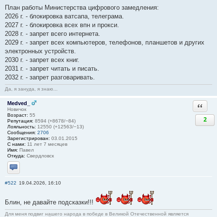
План работы Министерства цифрового замедления:
2026 г. - блокировка ватсапа, телеграма.
2027 г. - блокировка всех впн и прокси.
2028 г. - запрет всего интернета.
2029 г. - запрет всех компьютеров, телефонов, планшетов и других
электронных устройств.
2030 г. - запрет всех книг.
2031 г. - запрет читать и писать.
2032 г. - запрет разговаривать.
Да, я зануда, я знаю...
Medved_
Ответи
Новичок
Возраст:
55
2
Репутация:
8594 (+8678/−84)
Лояльность:
12550 (+12563/−13)
Сообщения:
2706
Зарегистрирован:
03.01.2015
С нами:
11 лет 7 месяцев
Имя:
Павел
Откуда:
Свердловск
Отправить личное сообщение
#522
19.04.2026, 16:10
Блин, не давайте подсказки!!!
Для меня подвиг нашего народа в победе в Великой Отечественной является