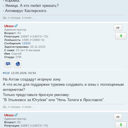
- Коровка.
- Умница. А кто любит хрюкать?
- Антивирус Касперского.
Да, я зануда, я знаю...
Uksus
Ответи
Администратор
Возраст:
62
4
Репутация:
24897 (+24972/−75)
Лояльность:
1586 (+1586/−0)
Сообщения:
13333
Зарегистрирован:
20.11.2010
С нами:
15 лет 8 месяцев
Имя:
Сергей
Откуда:
СПб
Отправить личное сообщение
Сайт
#528
13.05.2026, 03:54
На Алтае создадут игорную зону.
А что если для поддержки туризма создавать и зоны с полноценным
интернетом?
Только представьте броскую рекламу:
"В Ульяновск за Ютубом" или "Ночь Телеги в Ярославле".
Да, я зануда, я знаю...
Uksus
Ответи
Администратор
Возраст:
62
5
Репутация:
24897 (+24972/−75)