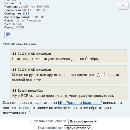
Возраст:
54
−
Репутация:
14254 (+14309/−55)
Лояльность:
5084 (+5090/−6)
Сообщения:
3338
Зарегистрирован:
06.01.2013
С нами:
13 лет 7 месяцев
Имя:
Мирон
Откуда:
СССР
Отправить личное сообщение
#100
28.06.2016, 20:27
ZLOY_GAD писал(а):
Некоторые железяки уже не имеют дров на Семёрку.
ZLOY_GAD писал(а):
Можно на рушке или других торрентах посмотреть Драйверпаки
годовой давности.
Sverm писал(а):
Угу, я ВСЕ скачаные дрова храню, много раз уже пригодилось.
Как еще вариант, зарегится на
http://forum.ru-board.com/
поискать в
соответствующем топике по железу или там-же обратиться к
постояльцам...)
Показать сообщения за:
Поле сортировки