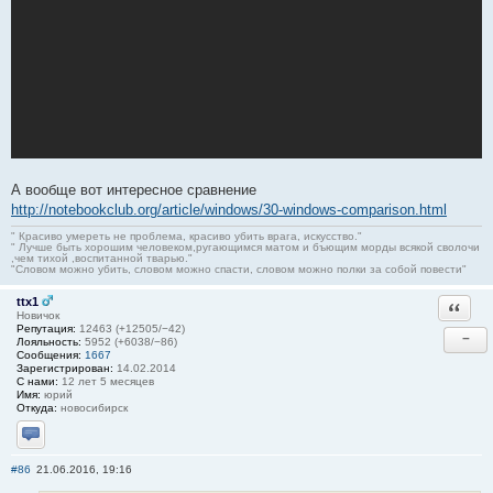
А вообще вот интересное сравнение
http://notebookclub.org/article/windows/30-windows-comparison.html
" Красиво умереть не проблема, красиво убить врага, искусство."
" Лучше быть хорошим человеком,ругающимся матом и бъющим морды всякой сволочи
,чем тихой ,воспитанной тварью."
"Словом можно убить, словом можно спасти, словом можно полки за собой повести"
ttx1
Ответи
Новичок
Репутация:
12463 (+12505/−42)
−
Лояльность:
5952 (+6038/−86)
Сообщения:
1667
Зарегистрирован:
14.02.2014
С нами:
12 лет 5 месяцев
Имя:
юрий
Откуда:
новосибирск
Отправить личное сообщение
#86
21.06.2016, 19:16