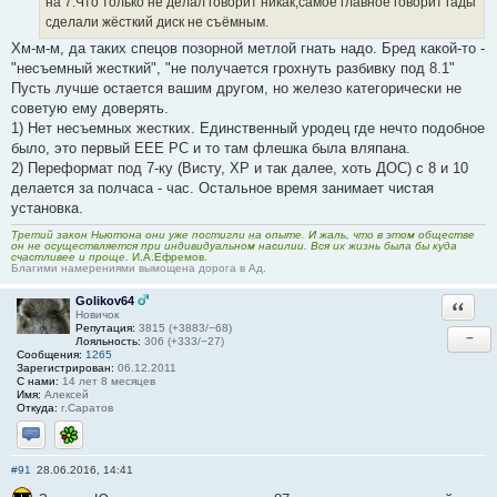
на 7.Что только не делал говорит никак,самое главное говорит гады
сделали жёсткий диск не съёмным.
Хм-м-м, да таких спецов позорной метлой гнать надо. Бред какой-то -
"несъемный жесткий", "не получается грохнуть разбивку под 8.1"
Пусть лучше остается вашим другом, но железо категорически не
советую ему доверять.
1) Нет несъемных жестких. Единственный уродец где нечто подобное
было, это первый ЕЕЕ РС и то там флешка была вляпана.
2) Переформат под 7-ку (Висту, ХР и так далее, хоть ДОС) с 8 и 10
делается за полчаса - час. Остальное время занимает чистая
установка.
Третий закон Ньютона они уже постигли на опыте. И жаль, что в этом обществе
он не осуществляется при индивидуальном насилии. Вся их жизнь была бы куда
счастливее и проще.
И.А.Ефремов.
Благими намерениями вымощена дорога в Ад.
Golikov64
Ответи
Новичок
Репутация:
3815 (+3883/−68)
−
Лояльность:
306 (+333/−27)
Сообщения:
1265
Зарегистрирован:
06.12.2011
С нами:
14 лет 8 месяцев
Имя:
Алексей
Откуда:
г.Саратов
Отправить личное сообщение
ICQ
#91
28.06.2016, 14:41