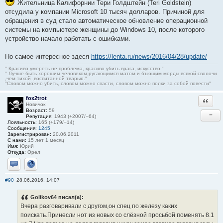
Жительница Калифорнии Тери Голдштейн (Teri Goldstein)
отсудила у компании Microsoft 10 тысяч долларов. Причиной для
обращения в суд стало автоматическое обновление операционной
системы на компьютере женщины до Windows 10, после которого
устройство начало работать с ошибками.
Но самое интересное здеся
https://lenta.ru/news/2016/04/28/update/
" Красиво умереть не проблема, красиво убить врага, искусство."
" Лучше быть хорошим человеком,ругающимся матом и бъющим морды всякой сволочи
,чем тихой ,воспитанной тварью."
"Словом можно убить, словом можно спасти, словом можно полки за собой повести"
fox2trot
Ответи
Новичок
Возраст:
59
−
Репутация:
1943 (+2007/−64)
Лояльность:
165 (+179/−14)
Сообщения:
1245
Зарегистрирован:
20.06.2011
С нами:
15 лет 1 месяц
Имя:
Юрий
Откуда:
Орел
Отправить личное сообщение
Сайт
#90
28.06.2016, 14:07
Golikov64 писал(а):
Вчера разговаривали с другом,он спец по железу каких
поискать.Принесли нот из новых со слёзной просьбой поменять 8.1