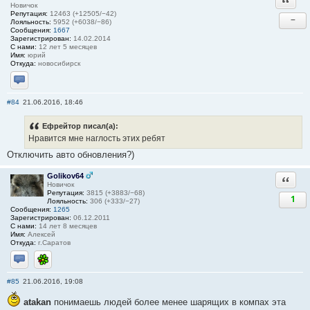
Новичок
Репутация:
12463 (+12505/−42)
−
Лояльность:
5952 (+6038/−86)
Сообщения:
1667
Зарегистрирован:
14.02.2014
С нами:
12 лет 5 месяцев
Имя:
юрий
Откуда:
новосибирск
Отправить личное сообщение
#84
21.06.2016, 18:46
Ефрейтор писал(а):
Нравится мне наглость этих ребят
Отключить авто обновления?)
Golikov64
Ответи
Новичок
Репутация:
3815 (+3883/−68)
1
Лояльность:
306 (+333/−27)
Сообщения:
1265
Зарегистрирован:
06.12.2011
С нами:
14 лет 8 месяцев
Имя:
Алексей
Откуда:
г.Саратов
Отправить личное сообщение
ICQ
#85
21.06.2016, 19:08
atakan
понимаешь людей более менее шарящих в компах эта