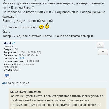
Морока с дровами тянулась у меня две недели , а винда ставилась
то ли 5 ,то ли 8 раз ))
По первости на ноуте жили ХР и 7,1 одновременно + операционка на
флешке ).
Вместо дивиди - внешний блюрей.
Вот такой я извращенец
был .
Теперь убедился в стабильности , и снёс всё кроме семёрки.
Morok
Ответи
Новичок
Возраст:
54
−
Репутация:
14254 (+14309/−55)
Лояльность:
5084 (+5090/−6)
Сообщения:
3338
Зарегистрирован:
06.01.2013
С нами:
13 лет 7 месяцев
Имя:
Мирон
Откуда:
СССР
Отправить личное сообщение
#94
28.06.2016, 17:02
Golikov64 писал(а):
кое кто не будем тыкать пальцем прилагает титанические усилия в
пробивку своей системы и не возможности пользоваться
старыми.Поэтому я скорее поверю другу которого знаю почти 30