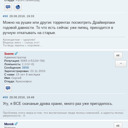
Откуда:
Русь-Сталинград.
Отправить личное сообщение
Сайт
#98
28.06.2016, 19:33
Можно на рушке или других торрентах посмотреть Драйверпаки
годовой давности. То что есть сейчас уже пипец, приходится в
ручную откатывать на старые.
Крокодилам – здорово!
Видишь мясо – съешь его!
Ты ведь парень с норовом…
Sverm
Ответи
Администратор
Репутация:
5065 (+5124/−59)
−
Лояльность:
1 (+1/−0)
Сообщения:
3958
Зарегистрирован:
22.11.2010
С нами:
15 лет 8 месяцев
Имя:
Сергей
Откуда:
Красноярск
Отправить личное сообщение
#99
28.06.2016, 19:49
Угу, я ВСЕ скачаные дрова храню, много раз уже пригодилось.
Проблема этого мира в том, что воспитанные люди полны сомнений, а идиоты полны
уверенности.. ©
Morok
Ответи
Новичок