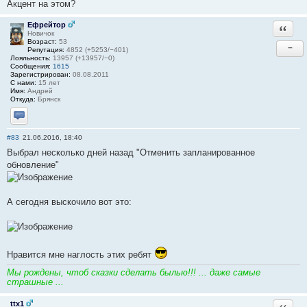
Акцент на этом?
Ефрейтор
Ответи
Новичок
Возраст:
53
−
Репутация:
4852 (+5253/−401)
Лояльность:
13957 (+13957/−0)
Сообщения:
1615
Зарегистрирован:
08.08.2011
С нами:
15 лет
Имя:
Андрей
Откуда:
Брянск
Отправить личное сообщение
#83
21.06.2016, 18:40
Выбрал несколько дней назад "Отменить запланированное
обновление"
А сегодня выскочило вот это:
Нравится мне наглость этих ребят
Мы рождены, чтоб сказки сделать былью!!! ... даже самые
страшные ...
ttx1
Ответи