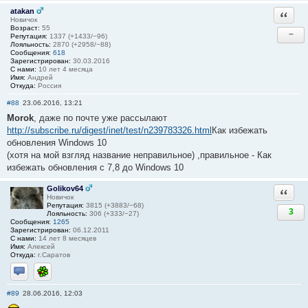
atakan
Ответи
Новичок
Возраст:
55
−
Репутация:
1337 (+1433/−96)
Лояльность:
2870 (+2958/−88)
Сообщения:
618
Зарегистрирован:
30.03.2016
С нами:
10 лет 4 месяца
Имя:
Андрей
Откуда:
Россия
#88
23.06.2016, 13:21
Morok
, даже по почте уже рассылают
http://subscribe.ru/digest/inet/test/n239783326.html
Как избежать
обновления Windows 10
(хотя на мой взгляд название неправильное) ,правильное - Как
избежать обновления с 7,8 до Windows 10
Golikov64
Ответи
Новичок
Репутация:
3815 (+3883/−68)
3
Лояльность:
306 (+333/−27)
Сообщения:
1265
Зарегистрирован:
06.12.2011
С нами:
14 лет 8 месяцев
Имя:
Алексей
Откуда:
г.Саратов
Отправить личное сообщение
ICQ
#89
28.06.2016, 12:03