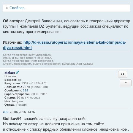
Спойлер
Об авторе:
Дмитрий Завалишин, основатель и генеральный директор
группы IT-компаний DZ Systems, ведущий российский специалист по
системному программированию
Источник:
http://d-russia.ru/operacionnaya-sistema-kak-olimpiada-
dlya-rossii.html
Когда тебя встречают уваженьем,
Уважь и ты, без всякого сомненья.
Когда тебя презрением встречают,
Ответь презреньем, быстро отрезвляет. (Хушхаль-Хан Хатак.)
atakan
Ответи
Новичок
Возраст:
55
−
Репутация:
1337 (+1433/−96)
Лояльность:
2870 (+2958/−88)
Сообщения:
618
Зарегистрирован:
30.03.2016
С нами:
10 лет 4 месяца
Имя:
Андрей
Откуда:
Россия
#82
20.06.2016, 14:37
Golikov64
, спасибо за ссылку ,сохранил себе .
Но почему то автор не добился признания на том сайте .
и отношение к списку вредных обновлений сложное ,неоднозначное .