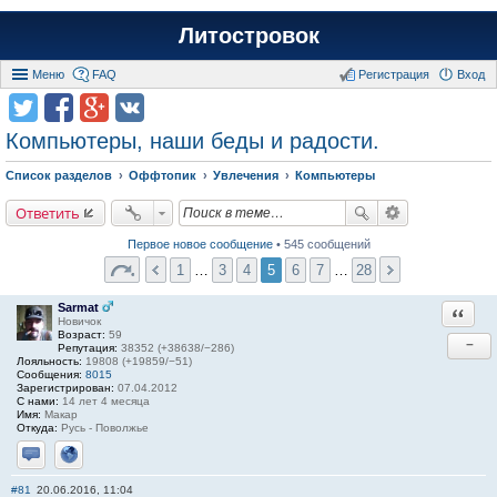
Литостровок
Меню
FAQ
Регистрация
Вход
Компьютеры, наши беды и радости.
Список разделов
Оффтопик
Увлечения
Компьютеры
Ответить
Первое новое сообщение
• 545 сообщений
1
…
3
4
5
6
7
…
28
Sarmat
Ответи
Новичок
Возраст:
59
−
Репутация:
38352 (+38638/−286)
Лояльность:
19808 (+19859/−51)
Сообщения:
8015
Зарегистрирован:
07.04.2012
С нами:
14 лет 4 месяца
Имя:
Макар
Откуда:
Русь - Поволжье
Отправить личное сообщение
Сайт
#81
20.06.2016, 11:04