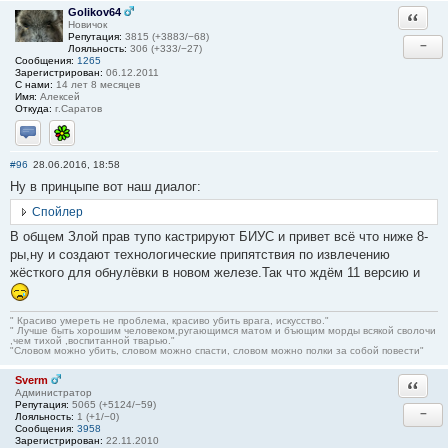
Golikov64
Ответи
Новичок
Репутация:
3815 (+3883/−68)
−
Лояльность:
306 (+333/−27)
Сообщения:
1265
Зарегистрирован:
06.12.2011
С нами:
14 лет 8 месяцев
Имя:
Алексей
Откуда:
г.Саратов
Отправить личное сообщение
ICQ
#96
28.06.2016, 18:58
Ну в принцыпе вот наш диалог:
Спойлер
В общем Злой прав тупо кастрируют БИУС и привет всё что ниже 8-
ры,ну и создают технологические припятствия по извлечению
жёсткого для обнулёвки в новом железе.Так что ждём 11 версию и
" Красиво умереть не проблема, красиво убить врага, искусство."
" Лучше быть хорошим человеком,ругающимся матом и бъющим морды всякой сволочи
,чем тихой ,воспитанной тварью."
"Словом можно убить, словом можно спасти, словом можно полки за собой повести"
Sverm
Ответи
Администратор
Репутация:
5065 (+5124/−59)
−
Лояльность:
1 (+1/−0)
Сообщения:
3958
Зарегистрирован:
22.11.2010