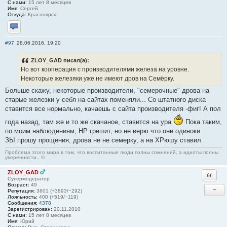
С нами:
15 лет 8 месяцев
Имя:
Сергей
Откуда:
Красноярск
Отправить личное сообщение
#97
28.06.2016, 19:20
ZLOY_GAD писал(а):
Но вот кооперация с производителями железа на уровне.
Некоторые железяки уже не имеют дров на Семёрку.
Больше скажу, некоторые производители, "семерочные" дрова на
старые железки у себя на сайтах поменяли... Со штатного диска
ставится все нормально, качаешь с сайта производителя -фиг! А пол
года назад, там же и то же скачаное, ставится на ура
Пока таким,
по моим наблюдениям, НР грешит, но не верю что они одиноки.
ЗЫ прошу прощения, дрова не не семерку, а на ХРюшу ставил.
Проблема этого мира в том, что воспитанные люди полны сомнений, а идиоты полны
уверенности.. ©
ZLOY_GAD
Ответи
Супермодератор
Возраст:
49
−
Репутация:
3601 (+3893/−292)
Лояльность:
400 (+519/−119)
Сообщения:
4378
Зарегистрирован:
20.11.2010
С нами:
15 лет 8 месяцев
Имя:
Юрий