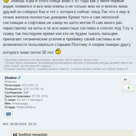
Знаешь Юра я этого спеца знаю с 87 года как у меня первый
видик появился и все мои компы и не только мои но и многих моих
друзей он собирал.Как и тот с которого сейчас пишу.Так что я ему в
плане железа полностью доверяю.Кроме того и сам неплохой
системщик и софтовик,не хакер но шото могэм.Я сам много раз
переставлял на ноты и пк все известные системы и сносил под 7-ку и
скажу так последнее время кое кто не будем тыкать пальцем
прилагает титанические усилия в пробивку своей системы и не
возможности пользоваться старыми.Поэтому я скорее поверю другу
которого знаю почти 30 лет
" Красиво умереть не проблема, красиво убить врага, искусство."
" Лучше быть хорошим человеком,ругающимся матом и бъющим морды всякой сволочи
,чем тихой ,воспитанной тварью."
"Словом можно убить, словом можно спасти, словом можно полки за собой повести"
Zhukov
Ответи
Новичок
Репутация:
53 (+55/−2)
1
Лояльность:
174 (+178/−4)
Сообщения:
119
Зарегистрирован:
07.01.2011
С нами:
15 лет 7 месяцев
Имя:
Александр
Откуда:
Новосибирск
Отправить личное сообщение
#92
28.06.2016, 15:33
fox2trot писал(а):