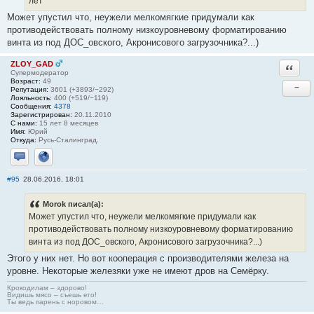
лет
Может упустил что, неужели мелкомягкие придумали как
противодействовать полному низкоуровневому форматированию
винта из под ДОС_овского, Акронисового загрузочника?...)
ZLOY_GAD
Ответи
Супермодератор
Возраст:
49
−
Репутация:
3601 (+3893/−292)
Лояльность:
400 (+519/−119)
Сообщения:
4378
Зарегистрирован:
20.11.2010
С нами:
15 лет 8 месяцев
Имя:
Юрий
Откуда:
Русь-Сталинград.
Отправить личное сообщение
Сайт
#95
28.06.2016, 18:01
Morok писал(а):
Может упустил что, неужели мелкомягкие придумали как
противодействовать полному низкоуровневому форматированию
винта из под ДОС_овского, Акронисового загрузочника?...)
Этого у них нет. Но вот кооперация с производителями железа на
уровне. Некоторые железяки уже не имеют дров на Семёрку.
Крокодилам – здорово!
Видишь мясо – съешь его!
Ты ведь парень с норовом…