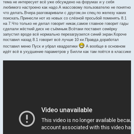
тема не интересует всё уже обсуждено на форумах и у себя
любимого настроено как надо.А массовому пользователю не понятно
что делать.Вчера разговаривали с другом,он спец по железу каких
поискать.Принесли нот из новых со слёзной просьбой поменять 8.1
на 7.Что только не делал говорит никак,самое главное говорит гады
сделали жёсткий диск не съёмным.Всётаки поставил семёрку
запустил вроде всё нормально перезагрузился синий экран.Короче
поставил назад 8.1 говорит всё лучше 10 ки.Правда доработал
поставил меню Пуск и убрал квадратики
А вообще в основном
идёт всё в ухудшение параметров у Билли как там поётся в классике