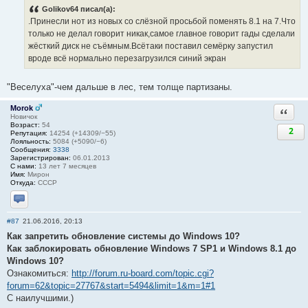
Golikov64 писал(а):
.Принесли нот из новых со слёзной просьбой поменять 8.1 на 7.Что
только не делал говорит никак,самое главное говорит гады сделали
жёсткий диск не съёмным.Всётаки поставил семёрку запустил
вроде всё нормально перезагрузился синий экран
"Веселуха"-чем дальше в лес, тем толще партизаны.
Morok
Ответи
Новичок
Возраст:
54
2
Репутация:
14254 (+14309/−55)
Лояльность:
5084 (+5090/−6)
Сообщения:
3338
Зарегистрирован:
06.01.2013
С нами:
13 лет 7 месяцев
Имя:
Мирон
Откуда:
СССР
Отправить личное сообщение
#87
21.06.2016, 20:13
Как запретить обнoвление системы до Windоws 10?
Как заблокировать обновление Windows 7 SP1 и Windows 8.1 до
Windows 10?
Ознакомиться:
http://forum.ru-board.com/topic.cgi?
forum=62&topic=27767&start=5494&limit=1&m=1#1
С наилучшими.)