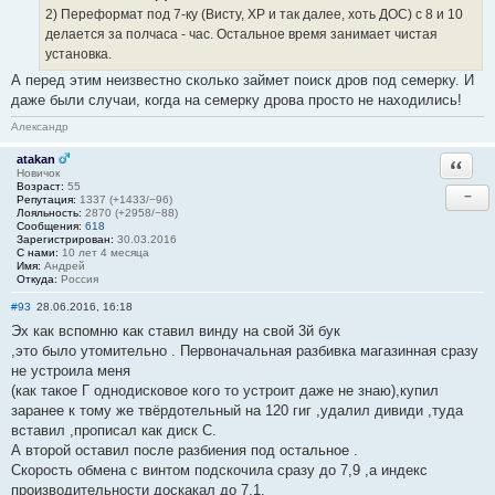
2) Переформат под 7-ку (Висту, ХР и так далее, хоть ДОС) с 8 и 10
делается за полчаса - час. Остальное время занимает чистая
установка.
А перед этим неизвестно сколько займет поиск дров под семерку. И
даже были случаи, когда на семерку дрова просто не находились!
Александр
atakan
Ответи
Новичок
Возраст:
55
−
Репутация:
1337 (+1433/−96)
Лояльность:
2870 (+2958/−88)
Сообщения:
618
Зарегистрирован:
30.03.2016
С нами:
10 лет 4 месяца
Имя:
Андрей
Откуда:
Россия
#93
28.06.2016, 16:18
Эх как вспомню как ставил винду на свой 3й бук
,это было утомительно . Первоначальная разбивка магазинная сразу
не устроила меня
(как такое Г однодисковое кого то устроит даже не знаю),купил
заранее к тому же твёрдотельный на 120 гиг ,удалил дивиди ,туда
вставил ,прописал как диск С.
А второй оставил после разбиения под остальное .
Скорость обмена с винтом подскочила сразу до 7,9 ,а индекс
производительности доскакал до 7,1.