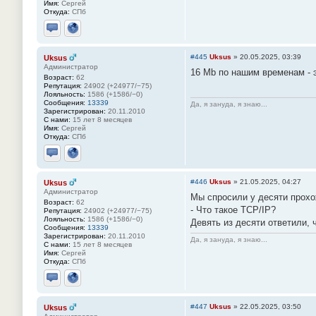
Имя:
Сергей
Откуда:
СПб
Отправить личное сообщение
Сайт
#445
Uksus
»
20.05.2025, 03:39
Uksus
Администратор
16 Mb по нашим временам - э
Возраст:
62
Репутация:
24902 (+24977/−75)
Лояльность:
1586 (+1586/−0)
Сообщения:
13339
Да, я зануда, я знаю...
Зарегистрирован:
20.11.2010
С нами:
15 лет 8 месяцев
Имя:
Сергей
Откуда:
СПб
Отправить личное сообщение
Сайт
#446
Uksus
»
21.05.2025, 04:27
Uksus
Администратор
Мы спросили у десяти прохо
Возраст:
62
- Что такое ТСР/IР?
Репутация:
24902 (+24977/−75)
Лояльность:
1586 (+1586/−0)
Девять из десяти ответили, ч
Сообщения:
13339
Зарегистрирован:
20.11.2010
Да, я зануда, я знаю...
С нами:
15 лет 8 месяцев
Имя:
Сергей
Откуда:
СПб
Отправить личное сообщение
Сайт
#447
Uksus
»
22.05.2025, 03:50
Uksus