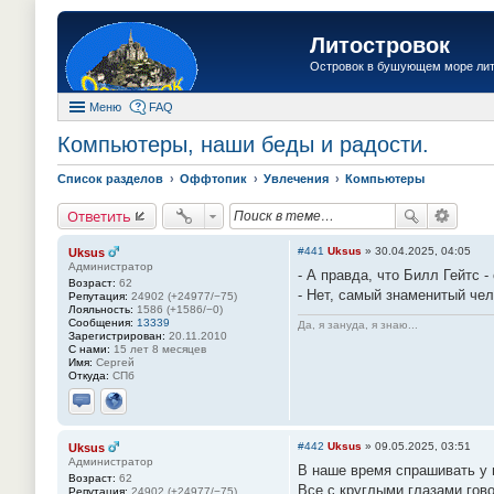
Литостровок
Островок в бушующем море ли
Меню
FAQ
Компьютеры, наши беды и радости.
Список разделов
Оффтопик
Увлечения
Компьютеры
Ответить
#441
Uksus
»
30.04.2025, 04:05
Uksus
Администратор
- А правда, что Билл Гейтс 
Возраст:
62
- Нет, самый знаменитый чел
Репутация:
24902 (+24977/−75)
Лояльность:
1586 (+1586/−0)
Сообщения:
13339
Да, я зануда, я знаю...
Зарегистрирован:
20.11.2010
С нами:
15 лет 8 месяцев
Имя:
Сергей
Откуда:
СПб
Отправить личное сообщение
Сайт
#442
Uksus
»
09.05.2025, 03:51
Uksus
Администратор
В наше время спрашивать у п
Возраст:
62
Все с круглыми глазами гово
Репутация:
24902 (+24977/−75)