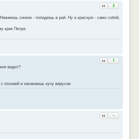
Ответить с цитатой
2
 Нажмешь синюю - попадешь в рай. Ну а красную - само собой,
у крик Петра:
Ответить с цитатой
1
меня видит?
 с поэзией и нахапаешь кучу вирусов.
Ответить с цитатой
−