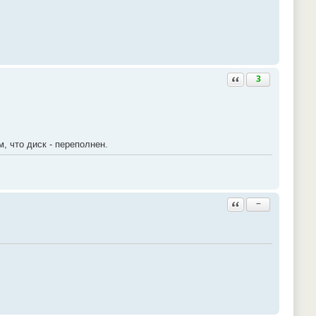
Ответить с цитатой
3
, что диск - переполнен.
Ответить с цитатой
−