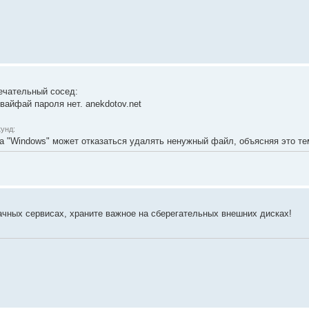
ечательный сосед:
 вайфай пароля нет. anekdotov.net
унд:
а "Windоws" может отказаться удалять ненужный файл, объясняя это тем
лачных сервисах, храните важное на сберегательных внешних дисках!