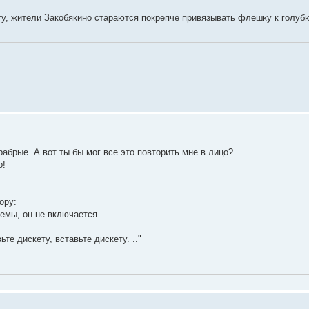
у, жители Закобякино стараются покрепче привязывать флешку к голубю.
храбрые. А вот ты бы мог все это повторить мне в лицо?
о!
ору:
емы, он не включается...
ьте дискету, вставьте дискету. .."