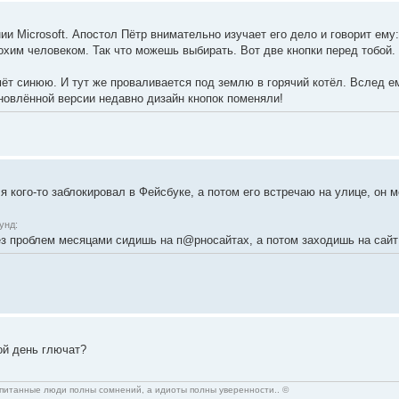
и Microsoft. Апостол Пётр внимательно изучает его дело и говорит ему:
охим человеком. Так что можешь выбирать. Вот две кнопки перед тобой.
т синюю. И тут же проваливается под землю в горячий котёл. Вслед ем
бновлённой версии недавно дизайн кнопок поменяли!
 кого-то заблокировал в Фейсбуке, а потом его встречаю на улице, он 
унд:
ез проблем месяцами сидишь на п@рносайтах, а потом заходишь на сайт
ой день глючат?
спитанные люди полны сомнений, а идиоты полны уверенности.. ©