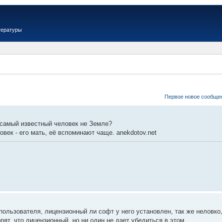
тературы
Первое новое сообще
- самый известный человек не Земле?
овек - его мать, её вспоминают чаще. anekdotov.net
ользователя, лицензионный ли софт у него установлен, так же неловко,
рят, что лицензионный, но ни один не дает убедиться в этом.