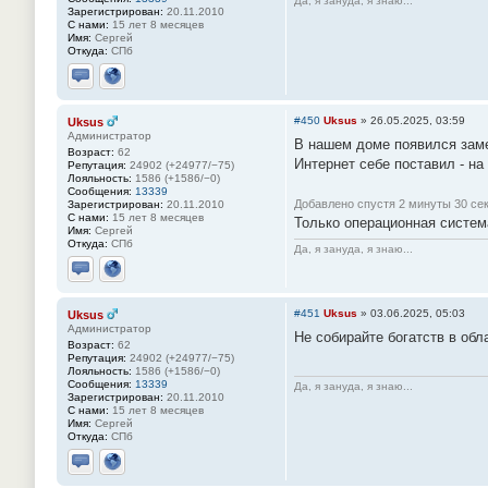
Да, я зануда, я знаю...
Зарегистрирован:
20.11.2010
С нами:
15 лет 8 месяцев
Имя:
Сергей
Откуда:
СПб
Отправить личное сообщение
Сайт
#450
Uksus
»
26.05.2025, 03:59
Uksus
Администратор
В нашем доме появился зам
Возраст:
62
Интернет себе поставил - на
Репутация:
24902 (+24977/−75)
Лояльность:
1586 (+1586/−0)
Сообщения:
13339
Добавлено спустя 2 минуты 30 сек
Зарегистрирован:
20.11.2010
С нами:
15 лет 8 месяцев
Только операционная систем
Имя:
Сергей
Откуда:
СПб
Да, я зануда, я знаю...
Отправить личное сообщение
Сайт
#451
Uksus
»
03.06.2025, 05:03
Uksus
Администратор
Не собирайте богатств в об
Возраст:
62
Репутация:
24902 (+24977/−75)
Лояльность:
1586 (+1586/−0)
Сообщения:
13339
Да, я зануда, я знаю...
Зарегистрирован:
20.11.2010
С нами:
15 лет 8 месяцев
Имя:
Сергей
Откуда:
СПб
Отправить личное сообщение
Сайт