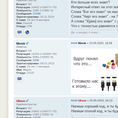
Администратор
Кто больше всех знает?
Возраст:
62
Интересный ответ на этот во
Репутация:
24902 (+24977/−75)
Лояльность:
1586 (+1586/−0)
Слова "Бог его знает" он нах
Сообщения:
13339
Слова "Черт его знает" - на 
Зарегистрирован:
20.11.2010
С нами:
15 лет 8 месяцев
А слова "Х[рен] его знает" с
Имя:
Сергей
Что с точностью равняется 
Откуда:
СПб
Да, я зануда, я знаю...
Отправить личное сообщение
Сайт
#448
Morok
»
23.05.2025, 16:58
Morok
Новичок
Возраст:
54
Репутация:
14254 (+14309/−55)
Лояльность:
5084 (+5090/−6)
Сообщения:
3338
Зарегистрирован:
06.01.2013
С нами:
13 лет 7 месяцев
Имя:
Мирон
Откуда:
СССР
Отправить личное сообщение
#449
Uksus
»
25.05.2025, 04:13
Uksus
Администратор
Напиши хороший код, и ты б
Возраст:
62
Напиши плохой код, и ты бу
Репутация:
24902 (+24977/−75)
Лояльность:
1586 (+1586/−0)
Сообщения:
13339