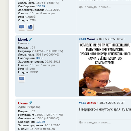
Лояльность:
1586 (+1586/−0)
Сообщения:
13339
Да, я зануда, я знаю...
Зарегистрирован:
20.11.2010
С нами:
15 лет 8 месяцев
Имя:
Сергей
Откуда:
СПб
Отправить личное сообщение
Сайт
#443
Morok
»
09.05.2025, 18:48
Morok
Новичок
Возраст:
54
Репутация:
14254 (+14309/−55)
Лояльность:
5084 (+5090/−6)
Сообщения:
3338
Зарегистрирован:
06.01.2013
С нами:
13 лет 7 месяцев
Имя:
Мирон
Откуда:
СССР
Отправить личное сообщение
#444
Uksus
»
18.05.2025, 03:37
Uksus
Администратор
Недорогой ноутбук для туале
Возраст:
62
Репутация:
24902 (+24977/−75)
Лояльность:
1586 (+1586/−0)
Сообщения:
13339
Да, я зануда, я знаю...
Зарегистрирован:
20.11.2010
С нами:
15 лет 8 месяцев