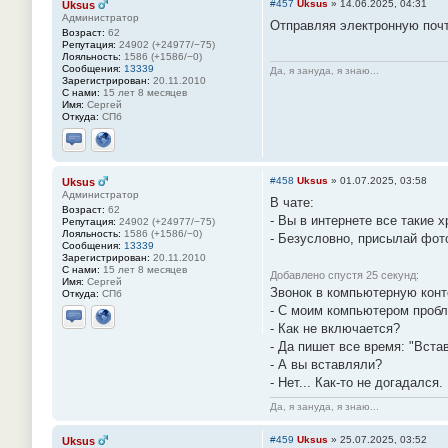
#457
Uksus
»
14.06.2025, 04:31
Uksus
Администратор
Отправляя электронную почт
Возраст:
62
Репутация:
24902 (+24977/−75)
Лояльность:
1586 (+1586/−0)
Сообщения:
13339
Да, я зануда, я знаю...
Зарегистрирован:
20.11.2010
С нами:
15 лет 8 месяцев
Имя:
Сергей
Откуда:
СПб
Отправить личное сообщение
Сайт
#458
Uksus
»
01.07.2025, 03:58
Uksus
Администратор
В чате:
Возраст:
62
- Вы в интернете все такие 
Репутация:
24902 (+24977/−75)
Лояльность:
1586 (+1586/−0)
- Безусловно, присылай фот
Сообщения:
13339
Зарегистрирован:
20.11.2010
С нами:
15 лет 8 месяцев
Добавлено спустя 25 секунд:
Имя:
Сергей
Звонок в компьютерную конт
Откуда:
СПб
- С моим компьютером пробл
- Как не включается?
Отправить личное сообщение
Сайт
- Да пишет все время: "Встав
- А вы вставляли?
- Hет... Как-то не догадался.
Да, я зануда, я знаю...
#459
Uksus
»
25.07.2025, 03:52
Uksus