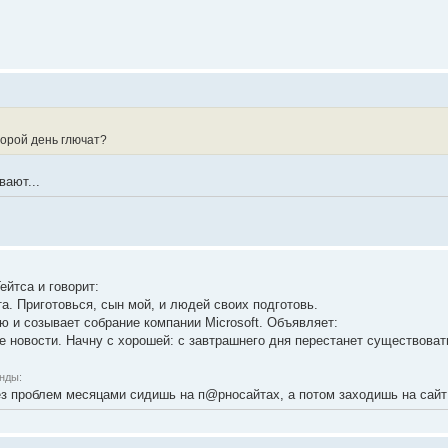
торой день глючат?
вают...
ейтса и говорит:
та. Приготовься, сын мой, и людей своих подготовь.
ю и созывает собрание компании Microsoft. Объявляет:
ве новости. Начну с хорошей: с завтрашнего дня перестанет существовать
нды:
ез проблем месяцами сидишь на п@рносайтах, а потом заходишь на сайт