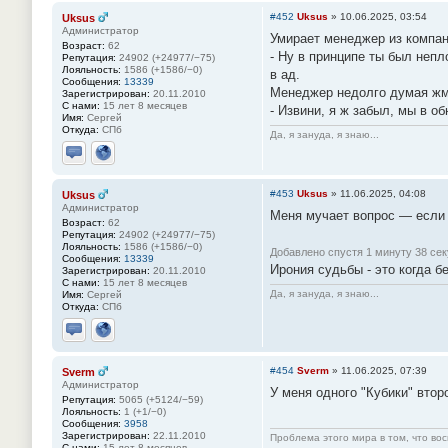
#452
Uksus
»
10.06.2025, 03:54
Uksus
Администратор
Умирает менеджер из компани
Возраст:
62
- Ну в принципе ты был непл
Репутация:
24902 (+24977/−75)
Лояльность:
1586 (+1586/−0)
в ад.
Сообщения:
13339
Менеджер недолго думая жмё
Зарегистрирован:
20.11.2010
С нами:
15 лет 8 месяцев
- Извини, я ж забыл, мы в о
Имя:
Сергей
Откуда:
СПб
Да, я зануда, я знаю...
Отправить личное сообщение
Сайт
#453
Uksus
»
11.06.2025, 04:08
Uksus
Администратор
Меня мучает вопрос — если я
Возраст:
62
Репутация:
24902 (+24977/−75)
Лояльность:
1586 (+1586/−0)
Добавлено спустя 1 минуту 38 сек
Сообщения:
13339
Ирония судьбы - это когда б
Зарегистрирован:
20.11.2010
С нами:
15 лет 8 месяцев
Да, я зануда, я знаю...
Имя:
Сергей
Откуда:
СПб
Отправить личное сообщение
Сайт
#454
Sverm
»
11.06.2025, 07:39
Sverm
Администратор
У меня одного "Кубики" втор
Репутация:
5065 (+5124/−59)
Лояльность:
1 (+1/−0)
Сообщения:
3958
Зарегистрирован:
22.11.2010
Проблема этого мира в том, что во
С нами:
15 лет 8 месяцев