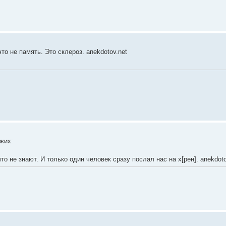
то не память. Это склероз. anekdotov.net
жих:
то не знают. И только один человек сразу послал нас на х[рен]. anekdoto