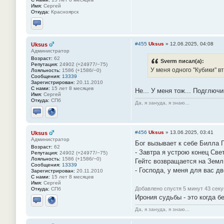
Имя:
Сергей
Откуда:
Красноярск
Отправить личное сообщение
#455
Uksus
»
12.06.2025, 04:08
Uksus
Администратор
Возраст:
62
Sverm писал(а):
Репутация:
24902 (+24977/−75)
У меня одного "Кубики" в
Лояльность:
1586 (+1586/−0)
Сообщения:
13339
Зарегистрирован:
20.11.2010
С нами:
15 лет 8 месяцев
Не... У меня тож... Подглючи
Имя:
Сергей
Откуда:
СПб
Да, я зануда, я знаю...
Отправить личное сообщение
Сайт
#456
Uksus
»
13.06.2025, 03:41
Uksus
Администратор
Бог вызывает к себе Билла Г
Возраст:
62
- Завтра я устрою конец Све
Репутация:
24902 (+24977/−75)
Лояльность:
1586 (+1586/−0)
Гейтс возвращается на Земл
Сообщения:
13339
- Господа, у меня для вас д
Зарегистрирован:
20.11.2010
С нами:
15 лет 8 месяцев
Имя:
Сергей
Добавлено спустя 5 минут 43 секу
Откуда:
СПб
Ирония судьбы - это когда б
Отправить личное сообщение
Сайт
Да, я зануда, я знаю...