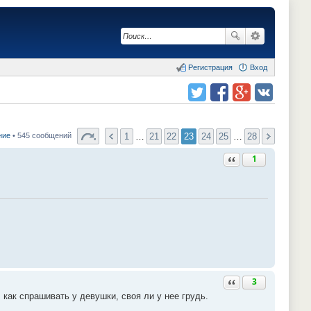
Регистрация
Вход
Поделиться в twitter.com
Поделиться в facebook.com
Поделиться в Google Plus
Поделиться в vk.com
1
…
21
22
23
24
25
…
28
ние
• 545 сообщений
Ответить с цитатой
1
Ответить с цитатой
3
 как спрашивать у девушки, своя ли у нее грудь.