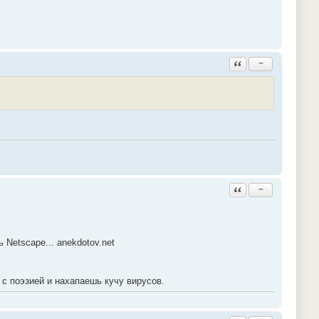
Ответить с цитатой
−
Ответить с цитатой
−
 Netscape... anekdotov.net
 с поэзией и нахапаешь кучу вирусов.