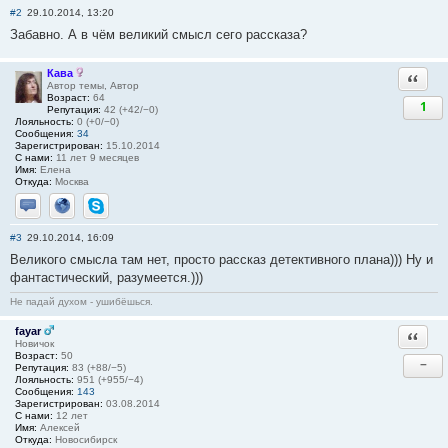
#2
29.10.2014, 13:20
Забавно. А в чём великий смысл сего рассказа?
Кава
Ответи
Автор темы, Автор
Возраст:
64
1
Репутация:
42 (+42/−0)
Лояльность:
0 (+0/−0)
Сообщения:
34
Зарегистрирован:
15.10.2014
С нами:
11 лет 9 месяцев
Имя:
Елена
Откуда:
Москва
Отправить личное сообщение
Сайт
Skype
#3
29.10.2014, 16:09
Великого смысла там нет, просто рассказ детективного плана))) Ну и
фантастический, разумеется.)))
Не падай духом - ушибёшься.
fayar
Ответи
Новичок
Возраст:
50
−
Репутация:
83 (+88/−5)
Лояльность:
951 (+955/−4)
Сообщения:
143
Зарегистрирован:
03.08.2014
С нами:
12 лет
Имя:
Алексей
Откуда:
Новосибирск