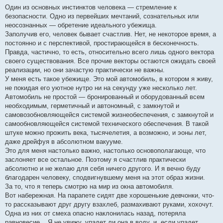
Один из основных инстинктов человека — стремление к
безопасности. Одно из первейших мечтаний, сознательных или
неосознанных — обретение идеального убежища.
Заполучив его, человек бывает счастлив. Нет, не некоторое время, а
постоянно и с перспективой, простирающейся в бесконечность.
Правда, частично, то есть, относительно всего лишь одного вектора
своего существования. Все прочие векторы остаются ожидать своей
реализации, но они зачастую практически не важны.
У меня есть такое убежище. Это мой автомобиль, в котором я живу,
не покидая его уютное нутро ни на секунду уже несколько лет.
Автомобиль не простой — бронированный и оборудованный всем
необходимым, герметичный и автономный, с замкнутой и
самовозобновляющейся системой жизнеобеспечения, с замкнутой и
самообновляющейся системой технического обеспечения. В такой
штуке можно прожить века, тысячелетия, а возможно, и эоны лет,
даже дрейфуя в абсолютном вакууме.
Это для меня настолько важно, настолько основополагающе, что
заслоняет все остальное. Поэтому я счастлив практически
абсолютно и не желаю для себя ничего другого. И я вечно буду
благодарен человеку, сподвигнувшему меня на этот образ жизни.
За то, что я теперь смотрю на мир из окна автомобиля.
Вот набережная. На парапете сидят две хорошенькие девчонки, что-
то рассказывают друг другу взахлеб, размахивают руками, хохочут.
Одна из них от смеха опасно наклонилась назад, потеряла
равновесие... Я не увижу, упадет ли она в воду, и, если упадет,