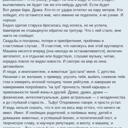
вылавливать ее будет так же кто-нибудь другой. Если будет.
Вот двери бара. Драка. Кто-то от удара отлетел на пару метров. Кто
победит, кто останется жив, чего именно не поделили, я не узнаю. И
хорошо.
Бедно одетая старуха бросилась под колеса, но не успела,
бампером ее отшвырнуло обратно на тротуар. Что с ней стало, мне
никто не сообщит.
Свадьбы и похороны, потери и приобретения, проблемы и
счастливые случаи... Я счастлив, что нахожусь вне этой круговерти.
Машина несется вперед (она никогда не останавливается), включен
автопилот, а я отдыхаю или бодрствую, слушаю музыку, читаю,
изредка ловлю по видео новости. И смотрю на мир из окна
автомобиля.
И люди, и инопланетяне, и животные “достали” меня. С детства.
Начиная с их желания, к примеру, укусить тебя, выбить снежком тебе
глаз и измерить иголкой толщину твоих рейтузов, и завершая их
намерением попробовать “на зуб” прочность твоей карьеры и
привязанности твоей жены и друзей. Драки, драки, драки —
физические, интеллектуальные, даже астральные — с младенчества
и до глубокой старости... Тьфу! Откровенно говоря, я просто устал.
И ведь нельзя сказать, что я зол на весь мир оттого, что ничего не
имел. Имел. И любящих родителей, и любимых жену, детей и
домашних животных; и успешный бизнес, и политический пост, и
творческую славу, и научную репутацию; и виллу, и машину, и