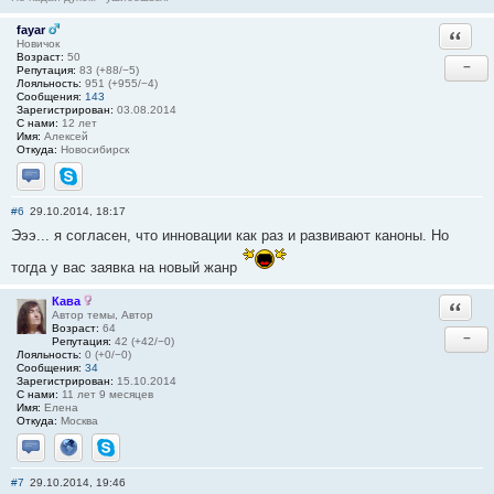
fayar
Ответи
Новичок
Возраст:
50
−
Репутация:
83 (+88/−5)
Лояльность:
951 (+955/−4)
Сообщения:
143
Зарегистрирован:
03.08.2014
С нами:
12 лет
Имя:
Алексей
Откуда:
Новосибирск
Отправить личное сообщение
Skype
#6
29.10.2014, 18:17
Эээ... я согласен, что инновации как раз и развивают каноны. Но
тогда у вас заявка на новый жанр
Кава
Ответи
Автор темы, Автор
Возраст:
64
−
Репутация:
42 (+42/−0)
Лояльность:
0 (+0/−0)
Сообщения:
34
Зарегистрирован:
15.10.2014
С нами:
11 лет 9 месяцев
Имя:
Елена
Откуда:
Москва
Отправить личное сообщение
Сайт
Skype
#7
29.10.2014, 19:46