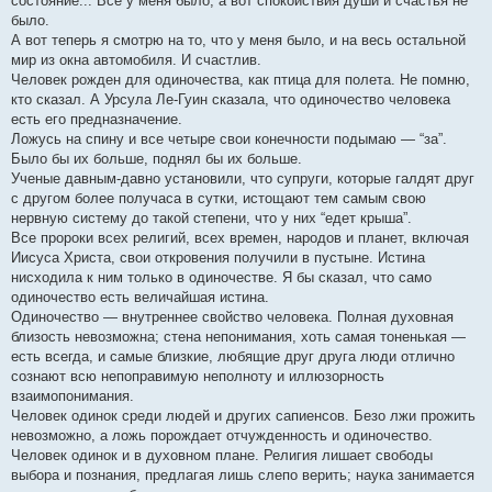
состояние... Все у меня было, а вот спокойствия души и счастья не
было.
А вот теперь я смотрю на то, что у меня было, и на весь остальной
мир из окна автомобиля. И счастлив.
Человек рожден для одиночества, как птица для полета. Не помню,
кто сказал. А Урсула Ле-Гуин сказала, что одиночество человека
есть его предназначение.
Ложусь на спину и все четыре свои конечности подымаю — “за”.
Было бы их больше, поднял бы их больше.
Ученые давным-давно установили, что супруги, которые галдят друг
с другом более получаса в сутки, истощают тем самым свою
нервную систему до такой степени, что у них “едет крыша”.
Все пророки всех религий, всех времен, народов и планет, включая
Иисуса Христа, свои откровения получили в пустыне. Истина
нисходила к ним только в одиночестве. Я бы сказал, что само
одиночество есть величайшая истина.
Одиночество — внутреннее свойство человека. Полная духовная
близость невозможна; стена непонимания, хоть самая тоненькая —
есть всегда, и самые близкие, любящие друг друга люди отлично
сознают всю непоправимую неполноту и иллюзорность
взаимопонимания.
Человек одинок среди людей и других сапиенсов. Безо лжи прожить
невозможно, а ложь порождает отчужденность и одиночество.
Человек одинок и в духовном плане. Религия лишает свободы
выбора и познания, предлагая лишь слепо верить; наука занимается