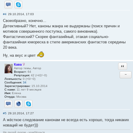
Отправить личное сообщение
Skype
#4
29.10.2014, 17:03
Своеобразно, конечно...
Детективный? Нет, каноны жанра не выдержаны (поиск причин и
мотивов совершенного поступка, самого виновника).
Фантастический? Скорее фантазийный, этакая социально-
фантазийная юмореска в стиле американских фантастов середины
20 века.
Ну, на вкус и цвет
Кава
Ответи
Автор темы, Автор
Возраст:
64
−
Репутация:
42 (+42/−0)
Лояльность:
0 (+0/−0)
Сообщения:
34
Зарегистрирован:
15.10.2014
С нами:
11 лет 9 месяцев
Имя:
Елена
Откуда:
Москва
Отправить личное сообщение
Сайт
Skype
#5
29.10.2014, 17:27
А жёсткое следование канонам не всегда есть хорошо, тогда никаких
новаций не будет)))
Не падай духом - ушибёшься.