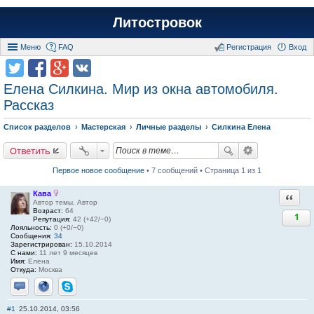
Литостровок
Меню
FAQ
Регистрация
Вход
Елена Силкина. Мир из окна автомобиля.
Рассказ
Список разделов
Мастерская
Личные разделы
Силкина Елена
Ответить
Первое новое сообщение
• 7 сообщений • Страница 1 из 1
Кава
Ответи
Автор темы, Автор
Возраст:
64
1
Репутация:
42 (+42/−0)
Лояльность:
0 (+0/−0)
Сообщения:
34
Зарегистрирован:
15.10.2014
С нами:
11 лет 9 месяцев
Имя:
Елена
Откуда:
Москва
Отправить личное сообщение
Сайт
Skype
#1
25.10.2014, 03:56