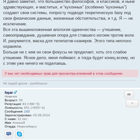
Я давно заметил, что большинство философов, и классиков, и ныне
здравствующих, и маститых, и “кухонных” (особенно “кухонных”)
создают свои системы, попросту подводя теоретическую базу под
свои физические данные, жизненные обстоятельства, и т.д. Я — не
исключение.
Вся эта вышеизложенная апология одиночества — утешение,
самооправдание, душевная опора для ставшего изгоем против воли.
И, разумеется, маска для телепатов-сканеров. Этого типа неплохо
охраняли.
Больше ни с кем он свои фокусы не проделает, хоть это слабое
утешение. Ясное дело, меня поймают, и тогда будет конец всему, но
с этим уже ничего не поделаешь.
У вас нет необходимых прав для просмотра вложений в этом сообщении.
Не падай духом - ушибёшься.
fayar
Ответи
Новичок
Возраст:
50
−
Репутация:
83 (+88/−5)
Лояльность:
951 (+955/−4)
Сообщения:
143
Зарегистрирован:
03.08.2014
С нами:
12 лет
Имя:
Алексей
Откуда:
Новосибирск
Отправить личное сообщение
Skype