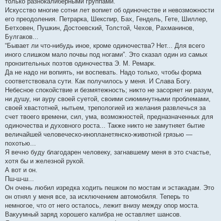
только разнокалиберными группами.
Искусство многие сотни лет вопиет об одиночестве и невозможности
его преодоления. Петрарка, Шекспир, Бах, Гендель, Гете, Шиллер,
Бетховен, Пушкин, Достоевский, Толстой, Чехов, Рахманинов,
Булгаков...
“Бывает ли что-нибудь иное, кроме одиночества? Нет... Для всего
иного слишком мало почвы под ногами”. Это сказал один из самых
пронзительных поэтов одиночества Э. М. Ремарк.
Да не надо ни вопиять, ни воспевать. Надо только, чтобы форма
соответствовала сути. Как получилось у меня. И Слава Богу.
Небесное спокойствие и безмятежность; никто не засоряет ни разум,
ни душу, ни ауру своей суетой, своими сиюминутными проблемами,
своей хвастотней, нытьем, трепологией из желания развлечься за
счет твоего времени, сил, ума, возможностей, предназначенных для
одиночества и духовного роста... Также никто не замутняет бытие
величайшей человеческо-инопланетянско-животной грязью —
похотью...
Я вечно буду благодарен человеку, загнавшему меня в это счастье,
хотя бы и железной рукой.
А вот и он.
Пш-ш-ш...
Он очень любил изредка ходить пешком по мостам и эстакадам. Это
он отнял у меня все, за исключением автомобиля. Теперь то
немногое, что от него осталось, лежит внизу между опор моста.
Вакуумный заряд хорошего калибра не оставляет шансов.