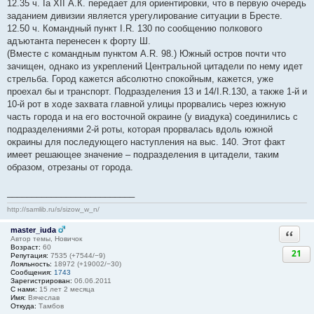
12.35 ч. Ia XII А.К. передает для ориентировки, что в первую очередь
заданием дивизии является урегулирование ситуации в Бресте.
12.50 ч. Командный пункт I.R. 130 по сообщению полкового
адъютанта перенесен к форту Ш.
(Вместе с командным пунктом A.R. 98.) Южный остров почти что
зачищен, однако из укреплений Центральной цитадели по нему идет
стрельба. Город кажется абсолютно спокойным, кажется, уже
проехал бы и транспорт. Подразделения 13 и 14/I.R.130, а также 1-й и
10-й рот в ходе захвата главной улицы прорвались через южную
часть города и на его восточной окраине (у виадука) соединились с
подразделениями 2-й роты, которая прорвалась вдоль южной
окраины для последующего наступления на выс. 140. Этот факт
имеет решающее значение – подразделения в цитадели, таким
образом, отрезаны от города.
__________________________
http://samlib.ru/s/sizow_w_n/
master_iuda
Ответи
Автор темы, Новичок
Возраст:
60
21
Репутация:
7535 (+7544/−9)
Лояльность:
18972 (+19002/−30)
Сообщения:
1743
Зарегистрирован:
06.06.2011
С нами:
15 лет 2 месяца
Имя:
Вячеслав
Откуда:
Тамбов