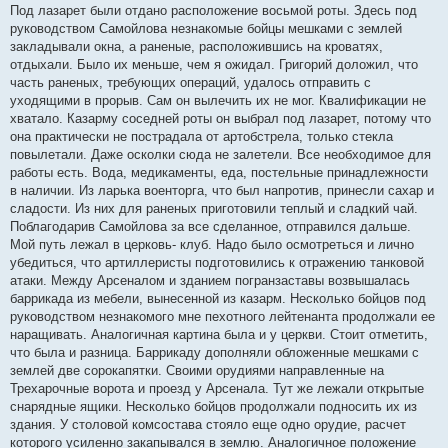
Под лазарет были отдано расположение восьмой роты. Здесь под
руководством Самойлова незнакомые бойцы мешками с землей
закладывали окна, а раненые, расположившись на кроватях,
отдыхали. Было их меньше, чем я ожидал. Григорий доложил, что
часть раненых, требующих операций, удалось отправить с
уходящими в прорыв. Сам он вылечить их не мог. Квалификации не
хватало. Казарму соседней роты он выбрал под лазарет, потому что
она практически не пострадала от артобстрела, только стекла
повылетали. Даже осколки сюда не залетели. Все необходимое для
работы есть. Вода, медикаменты, еда, постельные принадлежности
в наличии. Из ларька военторга, что был напротив, принесли сахар и
сладости. Из них для раненых приготовили теплый и сладкий чай.
Поблагодарив Самойлова за все сделанное, отправился дальше.
Мой путь лежал в церковь- клуб. Надо было осмотреться и лично
убедиться, что артиллеристы подготовились к отражению танковой
атаки. Между Арсеналом и зданием погранзаставы возвышалась
баррикада из мебели, вынесенной из казарм. Несколько бойцов под
руководством незнакомого мне пехотного лейтенанта продолжали ее
наращивать. Аналогичная картина была и у церкви. Стоит отметить,
что была и разница. Баррикаду дополняли обложенные мешками с
землей две сорокапятки. Своими орудиями направленные на
Трехарочные ворота и проезд у Арсенала. Тут же лежали открытые
снарядные ящики. Несколько бойцов продолжали подносить их из
здания. У столовой комсостава стояло еще одно орудие, расчет
которого усиленно закапывался в землю. Аналогичное положение