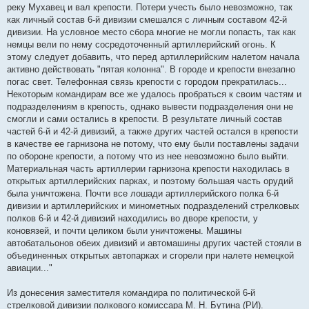
реку Мухавец и вал крепости. Потери учесть было невозможно, так
как личный состав 6-й дивизии смешался с личным составом 42-й
дивизии. На условное место сбора многие не могли попасть, так как
немцы вели по нему сосредоточенный артиллерийский огонь. К
этому следует добавить, что перед артиллерийским налетом начала
активно действовать "пятая колонна". В городе и крепости внезапно
погас свет. Телефонная связь крепости с городом прекратилась...
Некоторым командирам все же удалось пробраться к своим частям и
подразделениям в крепость, однако вывести подразделения они не
смогли и сами остались в крепости. В результате личный состав
частей 6-й и 42-й дивизий, а также других частей остался в крепости
в качестве ее гарнизона не потому, что ему были поставлены задачи
по обороне крепости, а потому что из нее невозможно было выйти.
Материальная часть артиллерии гарнизона крепости находилась в
открытых артиллерийских парках, и поэтому большая часть орудий
была уничтожена. Почти все лошади артиллерийского полка 6-й
дивизии и артиллерийских и минометных подразделений стрелковых
полков 6-й и 42-й дивизий находились во дворе крепости, у
коновязей, и почти целиком были уничтожены. Машины
автобатальонов обеих дивизий и автомашины других частей стояли в
объединенных открытых автопарках и сгорели при налете немецкой
авиации..."
Из донесения заместителя командира по политической 6-й
стрелковой дивизии полкового комиссара М. Н. Бутина (РИ).