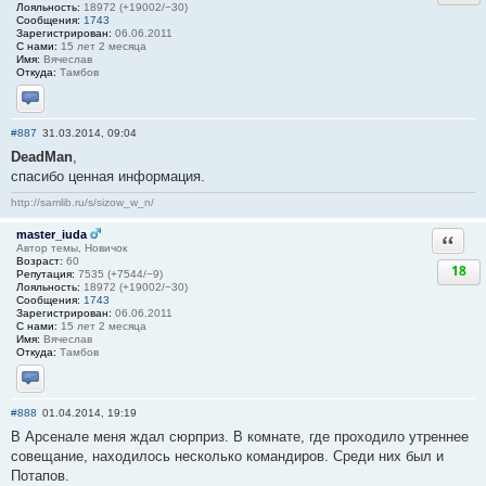
Лояльность:
18972 (+19002/−30)
Сообщения:
1743
Зарегистрирован:
06.06.2011
С нами:
15 лет 2 месяца
Имя:
Вячеслав
Откуда:
Тамбов
Отправить личное сообщение
#887
31.03.2014, 09:04
DeadMan
,
спасибо ценная информация.
http://samlib.ru/s/sizow_w_n/
master_iuda
Ответи
Автор темы, Новичок
Возраст:
60
18
Репутация:
7535 (+7544/−9)
Лояльность:
18972 (+19002/−30)
Сообщения:
1743
Зарегистрирован:
06.06.2011
С нами:
15 лет 2 месяца
Имя:
Вячеслав
Откуда:
Тамбов
Отправить личное сообщение
#888
01.04.2014, 19:19
В Арсенале меня ждал сюрприз. В комнате, где проходило утреннее
совещание, находилось несколько командиров. Среди них был и
Потапов.