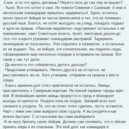
-Саня, а ты что здесь делаешь? Неужто полк до сих пор не вышел?
- Ушли. Все кто хотел и смог. Их повели Семенов с Саниным. А мне и
нескольким командирам пришлось задержаться. Здесь осталось
около трехсот бойцов из числа приписников и тех, кто не понимает
русский язык. Боятся, не хотят выходить на улицу, покидать подвал
и идти на прорыв. «Панские недобитки» подстрекают остальных к не
повиновению, хают Советскую власть, бузят, некоторые дошли до
того что открыто угрожают командирам расправой. Задержать
зачинщиков не получилось. Они скрылись в казематах, а остальные
их не выдают. Тех, из бойцов, кто сознательнее, мы подняли сюда,
сформировали еще несколько отрядов и отправили на прорыв. Вот
такие у нас тут дела.
- Да весело и что собираетесь делать дальше?
- Продолжим уговаривать. Ничего другого не остается, не
расстреливать же их. Кого уговорим, отправим на прорыв к месту
сбора.
- Боюсь времени для этого практически не осталось. Немцы
пристрелялись к Северным воротам. На южной окраине города идет
бой. В ближайшее время немцы прорвутся в город и блокируют
выезды из крепости. Уходите пока не поздно. Забирай всех кого
сможете и уходите. Те, кто не хочет этого сделать, пусть остаются.
Черт с ними они сами выбрали свою судьбу. А вы уходите и как
можно быстрее. С остальными мы сами разберемся.
-Я не могу бросить своих бойцов. Должен сам понимать, что я обязан
принять меры к их спасению. Это мой долг как командира и