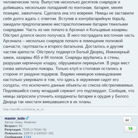
человеческие тела. Выпустив несколько десятков снарядов и
добившись нескольких попаданий по понтонам, батарея, меняя
позицию, замолчала. Сделала она это вовремя. Немцы не заставили
себя долго ждать с ответом. Вступив в контрбатарейную борьбу,
закидали предполагаемое месторасположение батареи тяжелыми
снарядами. Часть из них попало в Арсенал и Кольцевые казармы.
Обстрел длился около получаса. В него пострадала восточная часть
Арсенала – несколько снарядов попало в помещение полковой
санчасти, гауптвахты и второго батальона. Досталось и другим
частям крепости. Обстрелу подвергся Белый Дворец, Инженерный
замок, казармы 455 и 84 полков. Снаряды врубались в стены,
разрушая кирпичную кладку, обрушивали перекрытия. В ряде мест
снова заполыхали пожары. Только клуб и столовая остались в
стороне от раздачи подарков. Видимо немецкое командование
настолько уверовало в том, что здесь в окружении сидят его
солдаты, что исключило данные объекты из списка обстреливаемых.
Поднявшийся снизу младший сержант это подтвердил. Сообщив, что
немцы запросили уточнить координаты батареи и орудия у Белого
Дворца так некстати вмешавшихся в их планы.
http://samlib.ru/s/sizow_w_n/
master_iuda
Ответи
Автор темы, Новичок
Возраст:
60
19
Репутация:
7535 (+7544/−9)
Лояльность:
18972 (+19002/−30)
Сообщения:
1743