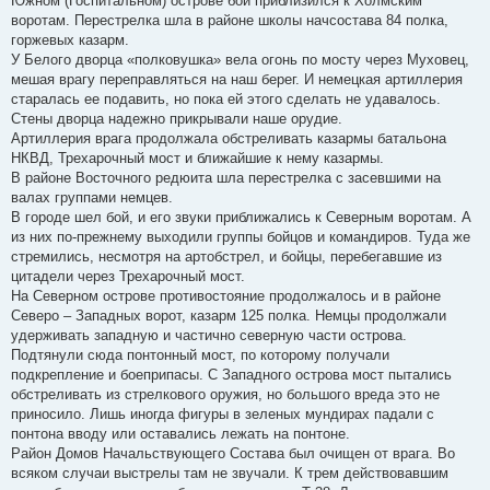
Южном (Госпитальном) острове бой приблизился к Холмским
воротам. Перестрелка шла в районе школы начсостава 84 полка,
горжевых казарм.
У Белого дворца «полковушка» вела огонь по мосту через Муховец,
мешая врагу переправляться на наш берег. И немецкая артиллерия
старалась ее подавить, но пока ей этого сделать не удавалось.
Стены дворца надежно прикрывали наше орудие.
Артиллерия врага продолжала обстреливать казармы батальона
НКВД, Трехарочный мост и ближайшие к нему казармы.
В районе Восточного редюита шла перестрелка с засевшими на
валах группами немцев.
В городе шел бой, и его звуки приближались к Северным воротам. А
из них по-прежнему выходили группы бойцов и командиров. Туда же
стремились, несмотря на артобстрел, и бойцы, перебегавшие из
цитадели через Трехарочный мост.
На Северном острове противостояние продолжалось и в районе
Северо – Западных ворот, казарм 125 полка. Немцы продолжали
удерживать западную и частично северную части острова.
Подтянули сюда понтонный мост, по которому получали
подкрепление и боеприпасы. С Западного острова мост пытались
обстреливать из стрелкового оружия, но большого вреда это не
приносило. Лишь иногда фигуры в зеленых мундирах падали с
понтона вводу или оставались лежать на понтоне.
Район Домов Начальствующего Состава был очищен от врага. Во
всяком случаи выстрелы там не звучали. К трем действовавшим