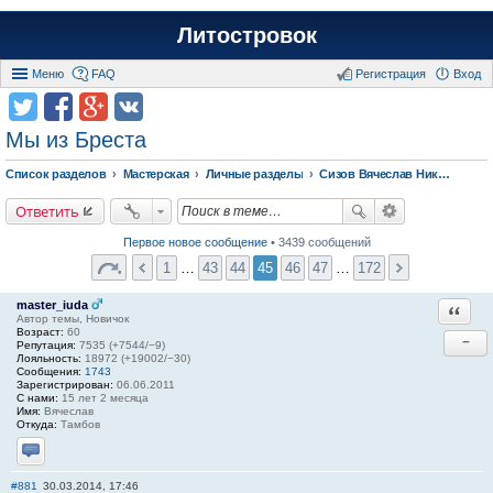
Литостровок
Меню
FAQ
Регистрация
Вход
Мы из Бреста
Список разделов
Мастерская
Личные разделы
Сизов Вячеслав Николаевич.
Ответить
Первое новое сообщение
• 3439 сообщений
1
…
43
44
45
46
47
…
172
master_iuda
Ответи
Автор темы, Новичок
Возраст:
60
−
Репутация:
7535 (+7544/−9)
Лояльность:
18972 (+19002/−30)
Сообщения:
1743
Зарегистрирован:
06.06.2011
С нами:
15 лет 2 месяца
Имя:
Вячеслав
Откуда:
Тамбов
Отправить личное сообщение
#881
30.03.2014, 17:46