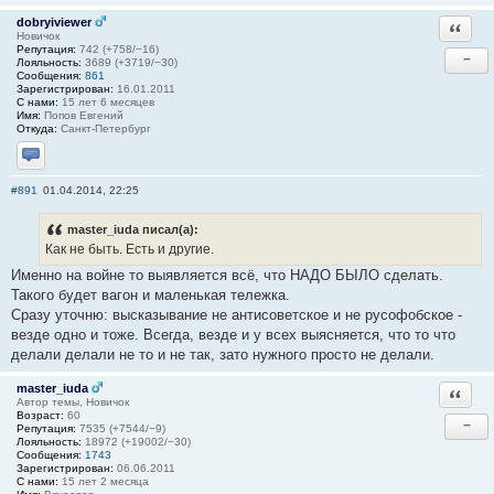
dobryiviewer
Ответи
Новичок
Репутация:
742 (+758/−16)
−
Лояльность:
3689 (+3719/−30)
Сообщения:
861
Зарегистрирован:
16.01.2011
С нами:
15 лет 6 месяцев
Имя:
Попов Евгений
Откуда:
Санкт-Петербург
Отправить личное сообщение
#891
01.04.2014, 22:25
master_iuda писал(а):
Как не быть. Есть и другие.
Именно на войне то выявляется всё, что НАДО БЫЛО сделать.
Такого будет вагон и маленькая тележка.
Сразу уточню: высказывание не антисоветское и не русофобское -
везде одно и тоже. Всегда, везде и у всех выясняется, что то что
делали делали не то и не так, зато нужного просто не делали.
master_iuda
Ответи
Автор темы, Новичок
Возраст:
60
−
Репутация:
7535 (+7544/−9)
Лояльность:
18972 (+19002/−30)
Сообщения:
1743
Зарегистрирован:
06.06.2011
С нами:
15 лет 2 месяца