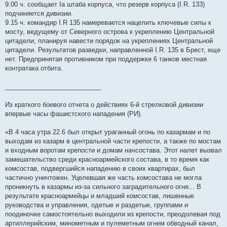
9.00 ч. сообщает Iа штаба корпуса, что резерв корпуса (I.R. 133)
подчиняется дивизии.
9.15 ч. командир I.R 135 намеревается нацелить ключевые силы к
мосту, ведущему от Северного острова к укреплению Центральной
цитадели, планируя навести порядок на укреплениях Центральной
цитадели. Результатов разведки, направленной I.R. 135 в Брест, еще
нет. Предпринятая противником при поддержке 6 танков местная
контратака отбита.
___________________________
Из краткого боевого отчета о действиях 6-й стрелковой дивизии
впервые часы фашистского нападения (РИ).
«В 4 часа утра 22.6 был открыт ураганный огонь по казармам и по
выходам из казарм в центральной части крепости, а также по мостам
и входным воротам крепости и домам начсостава. Этот налет вызвал
замешательство среди красноармейского состава, в то время как
комсостав, подвергшийся нападению в своих квартирах, был
частично уничтожен. Уцелевшая же часть комсостава не могла
проникнуть в казармы из-за сильного заградительного огня... В
результате красноармейцы и младший комсостав, лишенные
руководства и управления, одетые и раздетые, группами и
поодиночке самостоятельно выходили из крепости, преодолевая под
артиллерийским, минометным и пулеметным огнем обводный канал,