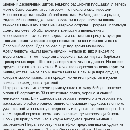
бревен и деревянных щитов, немного расширили площадку. И теперь
можно было разместиться втроем. Но пока его оккупировали
Ерофеев и артиллерийский наблюдатель. Наблюдатель и радист,
сидевший на площадке ниже, работали в паре, помогая нашим
танкистам выбивать врага на Северном острове. Ерофеев используя
схему доложил об обстановке в крепости и проведенных
мероприятиях. Тоже самое сделали и остальные присутствующие.
Танкисты смогли завести еще несколько танков и вывести их на
Северный остров. Идет работа еще над тремя машинами.
Артиллеристы нашли шесть орудий. Четыре из них я видел по
дороге сюда. Пятое – еще одна сорокопятка, затянута в барбакан
Трехарочных ворот. Шестое развернуто у Белого Дворца. Но на все
орудия не хватает расчетов. В качестве подносчиков используются
бойцы, отставшие от своих частей бойцы. Есть еще пара орудий,
которые можно привести в порядок, но на них прицелов и нужна
замена поврежденных деталей.
Петр рассказал, что среди примкнувших к отряду бойцов, нашелся
младший сержант из 33 инженерного полка, хорошо знающий
немецкий язык. Ему удалось разговорить пленного и уговорить его
рассказать о работе радиостанции. С помощью подсказок пленного,
удалось войти в немецкую радиосеть и слушать их переговоры. Тот
же младший сержант предложил заняться дезинформацией врага.
Сообщив врагу о том, что в клубе находится группа немцев. С
разрешения Петра, это озвучили в эфир, представившись одним из
немцев, чьи документы были найдены у погибших. Немцы им