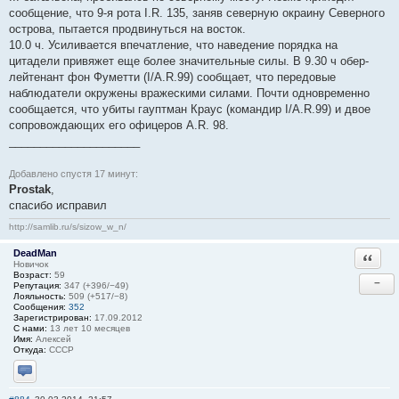
сообщение, что 9-я рота I.R. 135, заняв северную окраину Северного
острова, пытается продвинуться на восток.
10.0 ч. Усиливается впечатление, что наведение порядка на
цитадели привяжет еще более значительные силы. В 9.30 ч обер-
лейтенант фон Фуметти (I/A.R.99) сообщает, что передовые
наблюдатели окружены вражескими силами. Почти одновременно
сообщается, что убиты гауптман Краус (командир I/A.R.99) и двое
сопровождающих его офицеров A.R. 98.
_____________________
Добавлено спустя 17 минут:
Prostak
,
спасибо исправил
http://samlib.ru/s/sizow_w_n/
DeadMan
Ответи
Новичок
Возраст:
59
−
Репутация:
347 (+396/−49)
Лояльность:
509 (+517/−8)
Сообщения:
352
Зарегистрирован:
17.09.2012
С нами:
13 лет 10 месяцев
Имя:
Алексей
Откуда:
CCCР
Отправить личное сообщение