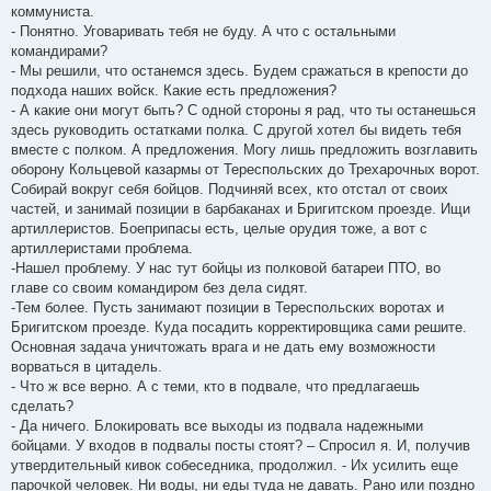
коммуниста.
- Понятно. Уговаривать тебя не буду. А что с остальными
командирами?
- Мы решили, что останемся здесь. Будем сражаться в крепости до
подхода наших войск. Какие есть предложения?
- А какие они могут быть? С одной стороны я рад, что ты останешься
здесь руководить остатками полка. С другой хотел бы видеть тебя
вместе с полком. А предложения. Могу лишь предложить возглавить
оборону Кольцевой казармы от Тереспольских до Трехарочных ворот.
Собирай вокруг себя бойцов. Подчиняй всех, кто отстал от своих
частей, и занимай позиции в барбаканах и Бригитском проезде. Ищи
артиллеристов. Боеприпасы есть, целые орудия тоже, а вот с
артиллеристами проблема.
-Нашел проблему. У нас тут бойцы из полковой батареи ПТО, во
главе со своим командиром без дела сидят.
-Тем более. Пусть занимают позиции в Тереспольских воротах и
Бригитском проезде. Куда посадить корректировщика сами решите.
Основная задача уничтожать врага и не дать ему возможности
ворваться в цитадель.
- Что ж все верно. А с теми, кто в подвале, что предлагаешь
сделать?
- Да ничего. Блокировать все выходы из подвала надежными
бойцами. У входов в подвалы посты стоят? – Спросил я. И, получив
утвердительный кивок собеседника, продолжил. - Их усилить еще
парочкой человек. Ни воды, ни еды туда не давать. Рано или поздно