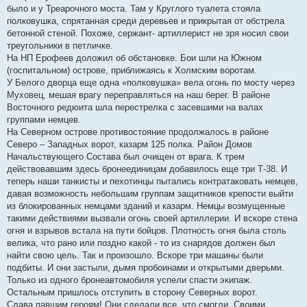
было и у Треарочного моста. Там у Круглого туалета стояла
полковушка, спрятанная среди деревьев и прикрытая от обстрела
бетонной стеной. Похоже, сержант- артиллерист не зря носил свои
треугольники в петличке.
На НП Ерофеев доложил об обстановке. Бои шли на Южном
(госпитальном) острове, приближаясь к Холмским воротам.
У Белого дворца еще одна «полковушка» вела огонь по мосту через
Муховец, мешая врагу переправляться на наш берег. В районе
Восточного редюита шла перестрелка с засевшими на валах
группами немцев.
На Северном острове противостояние продолжалось в районе
Северо – Западных ворот, казарм 125 полка. Район Домов
Начальствующего Состава был очищен от врага. К трем
действовавшим здесь бронеединицам добавилось еще три Т-38. И
теперь наши танкисты и пехотинцы пытались контратаковать немцев,
давая возможность небольшим группам защитников крепости выйти
из блокированных немцами зданий и казарм. Немцы возмущенные
такими действиями вызвали огонь своей артиллерии. И вскоре стена
огня и взрывов встала на пути бойцов. Плотность огня была столь
велика, что рано или поздно какой - то из снарядов должен был
найти свою цель. Так и произошло. Вскоре три машины были
подбиты. И они застыли, дымя пробоинами и открытыми дверьми.
Только из одного бронеавтомобиля успели спасти экипаж.
Остальным пришлось отступить в сторону Северных ворот.
Слава павшим героям! Они сделали все, что смогли. Своими