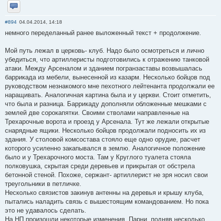
Отправить личное сообщение
#894
04.04.2014, 14:18
немного переделанный ранее выложенный текст + продолжение.
Мой путь лежал в церковь- клуб. Надо было осмотреться и лично
убедиться, что артиллеристы подготовились к отражению танковой
атаки. Между Арсеналом и зданием погранзаставы возвышалась
баррикада из мебели, вынесенной из казарм. Несколько бойцов под
руководством незнакомого мне пехотного лейтенанта продолжали ее
наращивать. Аналогичная картина была и у церкви. Стоит отметить,
что была и разница. Баррикаду дополняли обложенные мешками с
землей две сорокапятки. Своими стволами направленные на
Трехарочные ворота и проезд у Арсенала. Тут же лежали открытые
снарядные ящики. Несколько бойцов продолжали подносить их из
здания. У столовой комсостава стояло еще одно орудие, расчет
которого усиленно закапывался в землю. Аналогичное положение
было и у Трехарочного моста. Там у Круглого туалета стояла
полковушка, скрытая среди деревьев и прикрытая от обстрела
бетонной стеной. Похоже, сержант- артиллерист не зря носил свои
треугольники в петличке.
Несколько связистов закинув антенны на деревья и крышу клуба,
пытались наладить связь с вышестоящим командованием. Но пока
это не удавалось сделать.
На НП произошли некоторые изменения. Парни, подняв несколько