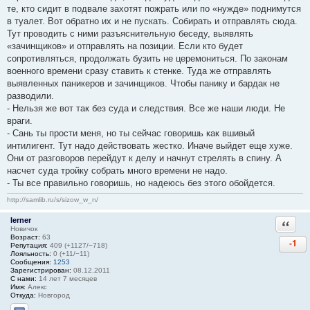
те, кто сидит в подвале захотят пожрать или по «нужде» поднимутся
в туалет. Вот обратно их и не пускать. Собирать и отправлять сюда.
Тут проводить с ними разъяснительную беседу, выявлять
«зачинщиков» и отправлять на позиции. Если кто будет
сопротивляться, продолжать бузить не церемониться. По законам
военного времени сразу ставить к стенке. Туда же отправлять
выявленных паникеров и зачинщиков. Чтобы панику и бардак не
разводили.
- Нельзя же вот так без суда и следствия. Все же наши люди. Не
враги.
- Сань ты прости меня, но ты сейчас говоришь как вшивый
интилигент. Тут надо действовать жестко. Иначе выйдет еще хуже.
Они от разговоров перейдут к делу и начнут стрелять в спину. А
насчет суда тройку собрать много времени не надо.
- Ты все правильно говоришь, но надеюсь без этого обойдется.
http://samlib.ru/s/sizow_w_n/
lerner
Ответи
Новичок
Возраст:
63
-1
Репутация:
409 (+1127/−718)
Лояльность:
0 (+11/−11)
Сообщения:
1253
Зарегистрирован:
08.12.2011
С нами:
14 лет 7 месяцев
Имя:
Алекс
Откуда:
Новгород