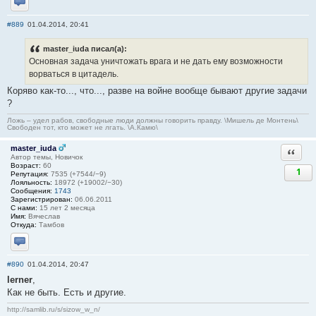
Отправить личное сообщение
#889
01.04.2014, 20:41
master_iuda писал(а):
Основная задача уничтожать врага и не дать ему возможности
ворваться в цитадель.
Коряво как-то..., что..., разве на войне вообще бывают другие задачи
?
Ложь – удел рабов, свободные люди должны говорить правду. \Мишель де Монтень\
Свободен тот, кто может не лгать. \А.Камю\
master_iuda
Ответи
Автор темы, Новичок
Возраст:
60
1
Репутация:
7535 (+7544/−9)
Лояльность:
18972 (+19002/−30)
Сообщения:
1743
Зарегистрирован:
06.06.2011
С нами:
15 лет 2 месяца
Имя:
Вячеслав
Откуда:
Тамбов
Отправить личное сообщение
#890
01.04.2014, 20:47
lerner
,
Как не быть. Есть и другие.
http://samlib.ru/s/sizow_w_n/