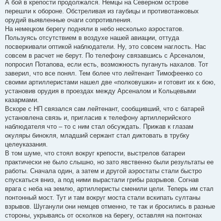
А бой в крепости продолжался. Немцы на Северном острове
перешли к обороне. Обстреливая из гаубицы и противотанковых
орудий выявленные очаги сопротивления.
На немецком берегу подняли в небо несколько аэростатов.
Пользуясь отсутствием в воздухе нашей авиации, оттуда
посверкивали оптикой наблюдатели. Ну, это совсем наглость. Нас
совсем в расчет не берут. По телефону связавшись с Арсеналом,
попросил Потапова, если есть, возможность пугануть нахалов. Тот
заверил, что все понял. Тем более что лейтенант Тимофеенко со
своими артиллеристами нашел две «полковушки» и готовит их к бою,
установив орудия в проездах между Арсеналом и Кольцевыми
казармами.
Вскоре с НП связался сам лейтенант, сообщивший, что с батарей
установлена связь и, пригласив к телефону артиллерийского
наблюдателя что – то с ним стал обсуждать. Прижав к глазам
окуляры бинокля, младший сержант стал диктовать в трубку
целеуказания.
В том шуме, что стоял вокруг крепости, выстрелов батареи
практически не было слышно, но зато явственно были результаты ее
работы. Сначала один, а затем и другой аэростаты стали быстро
спускаться вниз, а под ними вырастали грибы разрывов. Согнав
врага с неба на землю, артиллеристы сменили цели. Теперь им стал
понтонный мост. Тут и там вокруг моста стали вскипать султаны
взрывов. Шуганули они немцев отменно, те так и бросились в разные
стороны, укрываясь от осколков на берегу, оставляя на понтонах