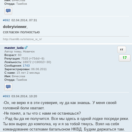
Имя:
Вячеслав
Откуда:
Тамбов
Отправить личное сообщение
#892
02.04.2014, 07:31
dobryiviewer
,
согласен полностью
http://samlib.ru/s/sizow_w_n/
master_iuda
Ответи
Автор темы, Новичок
Возраст:
60
17
Репутация:
7535 (+7544/−9)
Лояльность:
18972 (+19002/−30)
Сообщения:
1743
Зарегистрирован:
06.06.2011
С нами:
15 лет 2 месяца
Имя:
Вячеслав
Откуда:
Тамбов
Отправить личное сообщение
#893
03.04.2014, 10:20
-Ох, не верю я в эти суеверия, ну да как знаешь. У меня своей
головной боли хватает.
-Не понял, а ты что с нами не останешься?
- Рад бы да не получится. Все мы здесь в одной лодке посреди реки.
Ты вон вырос до комполка, ну и я за тобой тянусь. Взял на себя
командование остатками батальоном НКВД. Будем держаться там.