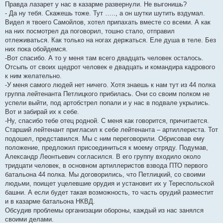
Правда лазарет у нас в казарме развернули. Не выгонишь?
- Да ну тебя. Скажешь тоже. Тут ….., а он шутки шутить вздумал.
Видел я твоего Самойлов, хотел припахать вместе со всеми. А как
на них посмотрел да поговорил, тошно стало, отправил
отлеживаться. Как только на ногах держаться. Еле душа в теле. Без
них пока обойдемся.
-Вот спасибо. А то у меня там всего двадцать человек осталось.
Отсыпь от своих щедрот человек е двадцать и командира кадрового
к ним желательно.
-У меня самого людей нет ничего. Хотя знаешь к нам тут из 44 полка
группа лейтенанта Петлицкого прибилась. Они со своим полком не
успели выйти, под артобстрел попали и у нас в подвале укрылись.
Вот и забирай их к себе.
-Ну, спасибо тебе отец родной. С меня как говорится, причитается.
Старший лейтенант пригласил к себе лейтенанта – артиллериста. Тот
подошел, представился. Мы с ним переговорили. Обрисовав ему
положение, предложил присоединиться к моему отряду. Подумав,
Александр Леонтьевич согласился. В его группу входило около
тридцати человек, в основном артиллеристов взвода ПТО первого
батальона 44 полка. Мы договорились, что Петлицкий, со своими
людьми, поищет уцелевшие орудия и установит их у Тереспольской
башни. А если будет такая возможность, то часть орудий разместит
и в казарме батальона НКВД.
Обсудив проблемы организации обороны, каждый из нас занялся
своими делами.