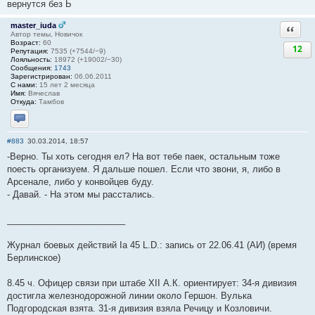
вернутся без Ь
master_iuda
Ответи
Автор темы, Новичок
Возраст:
60
12
Репутация:
7535 (+7544/−9)
Лояльность:
18972 (+19002/−30)
Сообщения:
1743
Зарегистрирован:
06.06.2011
С нами:
15 лет 2 месяца
Имя:
Вячеслав
Откуда:
Тамбов
Отправить личное сообщение
#883
30.03.2014, 18:57
-Верно. Ты хоть сегодня ел? На вот тебе паек, остальным тоже
поесть организуем. Я дальше пошел. Если что звони, я, либо в
Арсенале, либо у конвойцев буду.
- Давай. - На этом мы расстались.
________________________
Журнал боевых действий Iа 45 L.D.: запись от 22.06.41 (АИ) (время
Берлинское)
8.45 ч. Офицер связи при штабе ХII А.К. ориентирует: 34-я дивизия
достигла железнодорожной линии около Гершон. Вулька
Подгородская взята. 31-я дивизия взяла Речицу и Козловичи.