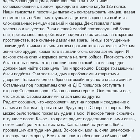
здесь бронеединицам добавилось еще три Т-38. Линия
соприкосновения с врагом проходила в районе клуба 125 полка.
Наши танкисты и пехотинцы пытались контратаковать немцев, давая
возможность небольшим группам защитников крепости выйти из
блокированных немцами зданий и казарм. Действовали парни
уверенно и искусстно. Зная о своей слабой противопульной броне
они, прикрываясь постройками и надолго не оставаясь на открытом
пространстве, все сильнее давили на врага. Немцы возмущенные
такими действиями отвечали огнем противотанковых пушек и 20- мм
зенитного орудия, кроме того вызвали огонь своей артиллерии. И
вскоре стена огня и взрывов встала на пути бойцов. Плотность огня
была столь велика, что рано или поздно какой - то из снарядов
должен был найти свою цель. Так и произошло. Вскоре три машины
были подбиты. Они застыли, дымя пробоинами и открытыми
дверьми. Только из одного бронеавтомобиля успели спасти экипаж.
Остальным под прикрытием огня из ДНС пришлось отступить в
сторону Северных ворот. Слава павшим героям! Они сделали все,
что смогли. Своими жизнями, спася многих других.
Радист сообщил, что «коробочки» идут на прорыв и соединение с
нашими войсками. Прорываться будут через Северные ворота. Им
можно было только пожелать удачи в бою. И вскоре танки скрылись
в туннеле ворот. Какое - то время радист поддерживал с ними связь,
потом сообщил, что танкисты на Каштановой вступили в бой с
прорвавшимися туда немцами. Вскоре он, молча, снял шлемофон и
отвернулся в сторону. Все стало понятно без слов и объяснений…