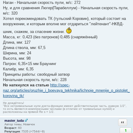
Наган - Начальная скорость пули, м/с: 272
Ну, и для сравнения Люгер(Парабеллум) - Начальная скорость пули,
м/с: 320
Хотел порекомендовать ТК (тульский Коровин), который состоит на
вооружении, и которым вполне мог отдариться "лейтенант"-НКВД-
шник, скажем, за спасение жизни.
Масса, кг: 0,423 (без патронов) 0,485 (снаряжённый)
Длина, мм: 127
Длина ствола, мм: 67,5
Ширина, мм: 24
Высота, мм: 98
Патрон: 6,35×15 мм Браунинг
Калибр, мм: 6,35
Принципы работы: свободный затвор
Начальная скорость пули, м/с: 228
Но наткнулся на статью
http://spec-
naz.org/articles/oruzhie_i_boevaya_tekhnika/lichnoje_mnenije_o_pistolet_
korovina_tk/
Не дождётесь!
"Все нетривиальные нули дзета-функции имеют действительную часть, равную 1/2",
то есть являются комплексными числами (в отличие от тривиальных нулей) и
расположены на прямой Re s = 1/2.
master_iuda
Ответи
Автор темы, Новичок
Возраст:
60
1
Репутация:
7535 (+7544/−9)