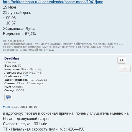
http://mirkosmosa.ru/lunar-calendar/phase-moon/1941/june
-
15 Июн
21 лунный день
↑ 00:06
↓ 10:57
Убывающая Луна
Видимость: 67,4%
Не дождётесь!
"Все нетривиальные нули дзета-функции имеют действительную часть, равную 1/2",
то есть являются комплексными числами (в отличие от тривиальных нулей) и
расположены на прямой Re s = 1/2.
DeadMan
Ответи
Новичок
Возраст:
59
−
Репутация:
347 (+396/−49)
Лояльность:
509 (+517/−8)
Сообщения:
352
Зарегистрирован:
17.09.2012
С нами:
13 лет 10 месяцев
Имя:
Алексей
Откуда:
CCCР
Отправить личное сообщение
#886
31.03.2014, 08:10
и вдогонку: первая и основная причина, почему глушитель именно на
Наган - дозвуковой патрон.
Скорость звука - 331 м/с
ТТ - Начальная скорость пули, м/с: 420—450