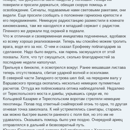
поверили и просили держаться, обещая скорую помощь и
освобождение. Сигналы, подаваемые нами световыми ракетами, они
видели. Еще просили сообщать о положении гарнизона крепости и
его передвижениях. Немецкую радиостанцию разместили в комнате
киномеханика, там же находился и младший сержант с радистом.
Пленного же держали под охраной в подвале.
Что ж отличная и своевременная инициатива подчиненных, вдобавок
ко всему хорошо реализованная. Теперь мы спокойно можем тролить
врага, водя его за нос. О чем и сказал Ерофееву поблагодарив за
сделанное. Надо было видеть, как парень засмущался от этой
похвалы. Хотя, что тут смущаться, сколько благодарностей за
последние недели наполучал.
Прильнув к биноклю, я осмотрелся вокруг. Ранее мешавшая листава
теперь отсутствовала, сбитая ударной волной и осколками.
В северной части Западного острова шел бой, на переднем валу у
Варшавского проезда окопались несколько немецких пулеметных
расчетов. Оттуда же поблескивала оптика наблюдателей. Недалеко
от Тереспольского моста и дамбы, укрывшись среди ив, по
Кольцевой Казарме и Тереспольским воротам стреляли немецкие
пехотинцы. Попав под ответный снайперский огонь то одна, то другая
огневая точка замолкала. К ней устремлялись санитары, стараясь
как можно быстрее вынести раненого с поля боя, но это им не
удавалось. Оказывать помощь было уже поздно. Очередной ариец
отправлялся в дальний и безвозвратный путь.