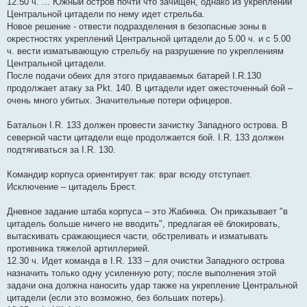
12.50 ч. ... Южный остров почти что зачищен, однако из укреплений
Центральной цитадели по нему идет стрельба.
Новое решение - отвести подразделения в безопасные зоны в
окрестностях укреплений Центральной цитадели до 5.00 ч. и с 5.00
ч. вести изматывающую стрельбу на разрушение по укреплениям
Центральной цитадели.
После подачи обеих для этого придаваемых батарей I.R.130
продолжает атаку за Pkt. 140. В цитадели идет ожесточенный бой –
очень много убитых. Значительные потери офицеров.
Батальон I.R. 133 должен провести зачистку Западного острова. В
северной части цитадели еще продолжается бой. I.R. 133 должен
подтягиваться за I.R. 130.
Командир корпуса ориентирует так: враг всюду отступает.
Исключение – цитадель Брест.
Дневное задание штаба корпуса – это Жабинка. Он приказывает "в
цитадель больше ничего не вводить", предлагая её блокировать,
вытаскивать сражающиеся части, обстреливать и изматывать
противника тяжелой артиллерией.
12.30 ч. Идет команда в I.R. 133 – для очистки Западного острова
назначить только одну усиленную роту; после выполнения этой
задачи она должна наносить удар также на укрепление Центральной
цитадели (если это возможно, без больших потерь).