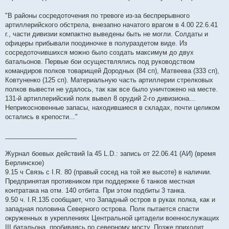
"В районы сосредоточения по тревоге из-за беспрерывного
артиллерийского обстрела, внезапно начатого врагом в 4.00 22.6.41
г., части дивизии компактно выведены быть не могли. Солдаты и
офицеры прибывали поодиночке в полураздетом виде. Из
сосредоточившихся можно было создать максимум до двух
батальонов. Первые бои осуществлялись под руководством
командиров полков товарищей Дородных (84 сп), Матвеева (333 сп),
Ковтуненко (125 сп). Материальную часть артиллерии стрелковых
полков вывести не удалось, так как все было уничтожено на месте.
131-й артиллерийский полк вывел 8 орудий 2-го дивизиона...
Неприкосновенные запасы, находившиеся в складах, почти целиком
остались в крепости..."
____________________
Журнал боевых действий Iа 45 L.D.: запись от 22.06.41 (АИ) (время
Берлинское)
9.15 ч Связь с I.R. 80 (правый сосед на той же высоте) в наличии.
Предпринятая противником при поддержке 6 танков местная
контратака на отм. 140 отбита. При этом подбиты 3 танка.
9.50 ч. I.R.135 сообщает, что Западный остров в руках полка, как и
западная половина Северного острова. Полк пытается спасти
окруженных в укреплениях Центральной цитадели военнослужащих
III батальона, пробиваясь по северному мосту. Позже приходит