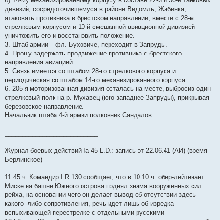
б) 14-му механизированному корпусу в составе 22-й и 30-й танковых
дивизий, сосредоточившемуся в районе Видомль, Жабинка,
атаковать противника в брестском направлении, вместе с 28-м
стрелковым корпусом и 10-й смешанной авиационной дивизией
уничтожить его и восстановить положение.
3. Штаб армии – фл. Буховиче, переходит в Запруды.
4. Прошу задержать продвижение противника с брестского
направления авиацией.
5. Связь имеется со штабом 28-го стрелкового корпуса и
периодическая со штабом 14-го механизированного корпуса.
6. 205-я моторизованная дивизия осталась на месте, выбросив один
стрелковый полк на р. Мухавец (юго-западнее Запруды), прикрывая
березовское направление.
Начальник штаба 4-й армии полковник Сандалов
___________________________
Журнал боевых действий Iа 45 L.D.: запись от 22.06.41 (АИ) (время
Берлинское)
11.45 ч. Командир I.R.130 сообщает, что в 10.10 ч. обер-лейтенaнт
Миске на башне Южного острова поднял знамя вооруженных сил
рейха, на основании чего он делает вывод об отсутствии здесь
кaкoго -либо сопротивления, речь идет лишь об изредка
вспыхивающей перестрелке с отдельными русскими.