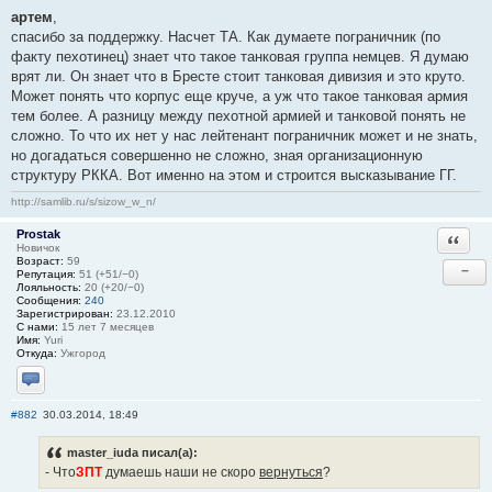
артем
,
спасибо за поддержку. Насчет ТА. Как думаете пограничник (по
факту пехотинец) знает что такое танковая группа немцев. Я думаю
врят ли. Он знает что в Бресте стоит танковая дивизия и это круто.
Может понять что корпус еще круче, а уж что такое танковая армия
тем более. А разницу между пехотной армией и танковой понять не
сложно. То что их нет у нас лейтенант пограничник может и не знать,
но догадаться совершенно не сложно, зная организационную
структуру РККА. Вот именно на этом и строится высказывание ГГ.
http://samlib.ru/s/sizow_w_n/
Prostak
Ответи
Новичок
Возраст:
59
−
Репутация:
51 (+51/−0)
Лояльность:
20 (+20/−0)
Сообщения:
240
Зарегистрирован:
23.12.2010
С нами:
15 лет 7 месяцев
Имя:
Yuri
Откуда:
Ужгород
Отправить личное сообщение
#882
30.03.2014, 18:49
master_iuda писал(а):
- Что
ЗПТ
думаешь наши не скоро
вернуться
?