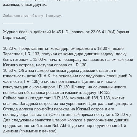
жизнями, спася других.
Добавлено спустя 9 минут 1 секунду:
______________
Журнал боевых действий Iа 45 L.D.: запись от 22.06.41 (АИ) (время
Берлинское)
10.20 ч. Представляется командир, ожидаемого к 12.00 ч. возле
Тересполя, I.R. 133, получая от командира дивизии задачу: полку
быть готовым с 13.00 ч. начать переправу на паромах на южный край
Южного острова, наступая справа от I.R.130.
10.50 ч. Об этом намерении командиром дивизии ставится в
известность штаб XII А.К. На основании последующих сообщений (в
частности, I.R. 135) о силах противника в Цитадели и после
консультации с командиром I.R.130 Шлипер, на основании нового
понимания обстановки решается изменить задачу I.R.133.
Сейчас она выглядит так: I/I.R.133, усиленный 13/I.R.133, чистит
сначала Западный остров, затем укрепления Центральной цитадели.
Отсюда должен произойти переход на Южный остров и его
последующая зачистка. (Окончательный приказ поступит к 12.30 ч.).
Для следующей зачистки штабом корпуса в распоряжение дивизии
предоставляется батарея Neb Abt 6, до сих пор подчиненная 31-й
дивизии (прибытие к вечеру).