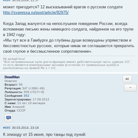
#884
30.03.2014, 21:57
может пригодится? 12 высказываний врагов о русском солдате
http://svpressa.ru/post/article/82975/
Когда Запад жалуется на непослушное поведение России, всегда
вспоминаю письмо жены немецкого солдата, найденное на его трупе
в 1942 году:
«Мы тут все в Гамбурге до глубины души возмущены упрямством и
бессовестностью русских, которые никак не соглашаются прекратить
своё глупое и бессмысленное сопротивление».
Не дождётесь!
"Все нетривиальные нули дзета-функции имеют действительную часть, равную 1/2",
то есть являются комплексными числами (в отличие от тривиальных нулей) и
расположены на прямой Re s = 1/2.
DeadMan
Ответи
Новичок
Возраст:
59
−
Репутация:
347 (+396/−49)
Лояльность:
509 (+517/−8)
Сообщения:
352
Зарегистрирован:
17.09.2012
С нами:
13 лет 10 месяцев
Имя:
Алексей
Откуда:
CCCР
Отправить личное сообщение
#885
30.03.2014, 23:16
К эпизоду от 15 июня, про танцы под луной: