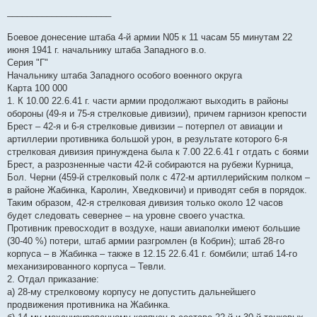
_____________________
Боевое донесение штаба 4-й армии N05 к 11 часам 55 минутам 22
июня 1941 г. начальнику штаба Западного в.о.
Серия "Г"
Начальнику штаба Западного особого военного округа
Карта 100 000
1. К 10.00 22.6.41 г. части армии продолжают выходить в районы
обороны (49-я и 75-я стрелковые дивизии), причем гарнизон крепости
Брест – 42-я и 6-я стрелковые дивизии – потерпел от авиации и
артиллерии противника большой урон, в результате которого 6-я
стрелковая дивизия принуждена была к 7.00 22.6.41 г отдать с боями
Брест, а разрозненные части 42-й собираются на рубежи Курница,
Бол. Черни (459-й стрелковый полк с 472-м артиллерийским полком –
в районе Жабинка, Каролин, Хведковичи) и приводят себя в порядок.
Таким образом, 42-я стрелковая дивизия только около 12 часов
будет следовать севернее – на уровне своего участка.
Противник превосходит в воздухе, наши авиаполки имеют большие
(30-40 %) потери, штаб армии разгромлен (в Кобрин); штаб 28-го
корпуса – в Жабинка – также в 12.15 22.6.41 г. бомбили; штаб 14-го
механизированного корпуса – Тевли.
2. Отдал приказание:
а) 28-му стрелковому корпусу не допустить дальнейшего
продвижения противника на Жабинка.