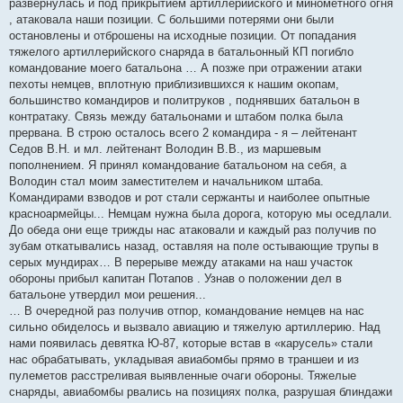
развернулась и под прикрытием артиллерийского и минометного огня
, атаковала наши позиции. С большими потерями они были
остановлены и отброшены на исходные позиции. От попадания
тяжелого артиллерийского снаряда в батальонный КП погибло
командование моего батальона … А позже при отражении атаки
пехоты немцев, вплотную приблизившихся к нашим окопам,
большинство командиров и политруков , поднявших батальон в
контратаку. Связь между батальонами и штабом полка была
прервана. В строю осталось всего 2 командира - я – лейтенант
Седов В.Н. и мл. лейтенант Володин В.В., из маршевым
пополнением. Я принял командование батальоном на себя, а
Володин стал моим заместителем и начальником штаба.
Командирами взводов и рот стали сержанты и наиболее опытные
красноармейцы... Немцам нужна была дорога, которую мы оседлали.
До обеда они еще трижды нас атаковали и каждый раз получив по
зубам откатывались назад, оставляя на поле остывающие трупы в
серых мундирах… В перерыве между атаками на наш участок
обороны прибыл капитан Потапов . Узнав о положении дел в
батальоне утвердил мои решения...
… В очередной раз получив отпор, командование немцев на нас
сильно обиделось и вызвало авиацию и тяжелую артиллерию. Над
нами появилась девятка Ю-87, которые встав в «карусель» стали
нас обрабатывать, укладывая авиабомбы прямо в траншеи и из
пулеметов расстреливая выявленные очаги обороны. Тяжелые
снаряды, авиабомбы рвались на позициях полка, разрушая блиндажи