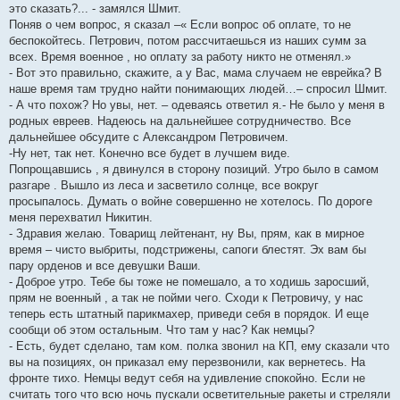
это сказать?... - замялся Шмит.
Поняв о чем вопрос, я сказал –« Если вопрос об оплате, то не
беспокойтесь. Петрович, потом рассчитаешься из наших сумм за
всех. Время военное , но оплату за работу никто не отменял.»
- Вот это правильно, скажите, а у Вас, мама случаем не еврейка? В
наше время там трудно найти понимающих людей…– спросил Шмит.
- А что похож? Но увы, нет. – одеваясь ответил я.- Не было у меня в
родных евреев. Надеюсь на дальнейшее сотрудничество. Все
дальнейшее обсудите с Александром Петровичем.
-Ну нет, так нет. Конечно все будет в лучшем виде.
Попрощавшись , я двинулся в сторону позиций. Утро было в самом
разгаре . Вышло из леса и засветило солнце, все вокруг
просыпалось. Думать о войне совершенно не хотелось. По дороге
меня перехватил Никитин.
- Здравия желаю. Товарищ лейтенант, ну Вы, прям, как в мирное
время – чисто выбриты, подстрижены, сапоги блестят. Эх вам бы
пару орденов и все девушки Ваши.
- Доброе утро. Тебе бы тоже не помешало, а то ходишь заросший,
прям не военный , а так не пойми чего. Сходи к Петровичу, у нас
теперь есть штатный парикмахер, приведи себя в порядок. И еще
сообщи об этом остальным. Что там у нас? Как немцы?
- Есть, будет сделано, там ком. полка звонил на КП, ему сказали что
вы на позициях, он приказал ему перезвонили, как вернетесь. На
фронте тихо. Немцы ведут себя на удивление спокойно. Если не
считать того что всю ночь пускали осветительные ракеты и стреляли