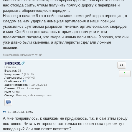
нас отсюда сбить, чтобы получить прямую дорогу к переправе и
разрезать обороняющиеся порядки…
Наконец в начале 9-го в небе появился немецкий корректировщик , а
следом за ним ударила немецкая артиллерия и наши позиции
украсились султанами разрывов тяжелых артиллерийских снарядов
и мин. Особенно доставалось старым арт.позициям и тем
пулеметным гнездам, что вчера и ночью вели огонь. Хорошо, что они
уже давно были сменены, а артиллеристы сделали ложные
позиции...
http://samlib.ru/s/sizow_w_n/
SNIGERS1
Ответи
Новичок
Возраст:
38
1
Репутация:
7 (+7/−0)
Лояльность:
0 (+0/−0)
Сообщения:
12
Зарегистрирован:
19.05.2013
С нами:
13 лет 2 месяца
Имя:
Антон
Откуда:
Россия, г.Нижневартовск
Отправить личное сообщение
#6
19.10.2013, 12:57
А мне понравилось, к ошибкам не придираюсь, т.к. и сам этим грешу
постоянно. Читать интересно, вот только не понял пока причем тут
попаданцы? Или они позже появятся?