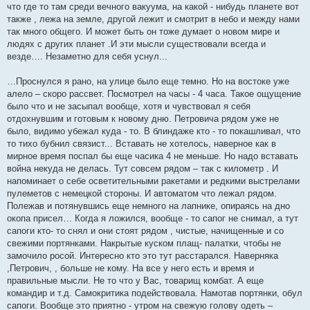
что где то там среди вечного вакуума, на какой - нибудь планете вот
также , лежа на земле, другой лежит и смотрит в небо и между нами
так много общего. И может быть он тоже думает о новом мире и
людях с других планет .И эти мысли существовали всегда и
везде…. Незаметно для себя уснул...
…Проснулся я рано, на улице было еще темно. Но на востоке уже
алело – скоро рассвет. Посмотрел на часы - 4 часа. Такое ощущение
было что и не засыпал вообще, хотя и чувствовал я себя
отдохнувшим и готовым к новому дню. Петровича рядом уже не
было, видимо убежал куда - то. В блиндаже кто - то покашливал, что
то тихо бубнил связист... Вставать не хотелось, наверное как в
мирное время поспал бы еще часика 4 не меньше. Но надо вставать
война некуда не делась. Тут совсем рядом – так с километр . И
напоминает о себе осветительными ракетами и редкими выстрелами
пулеметов с немецкой стороны. И автоматом что лежал рядом.
Полежав и потянувшись еще немного на лапнике, опираясь на дно
окопа присел… Когда я ложился, вообще - то сапог не снимал, а тут
сапоги кто- то снял и они стоят рядом , чистые, начищенные и со
свежими портянками. Накрытые куском плащ- палатки, чтобы не
замочило росой. Интересно кто это тут расстарался. Наверняка
,Петрович, , больше не кому. На все у него есть и время и
правильные мысли. Не то что у Вас, товарищ комбат. А еще
командир и т.д. Самокритика подействовала. Намотав портянки, обул
сапоги. Вообще это приятно - утром на свежую голову одеть –