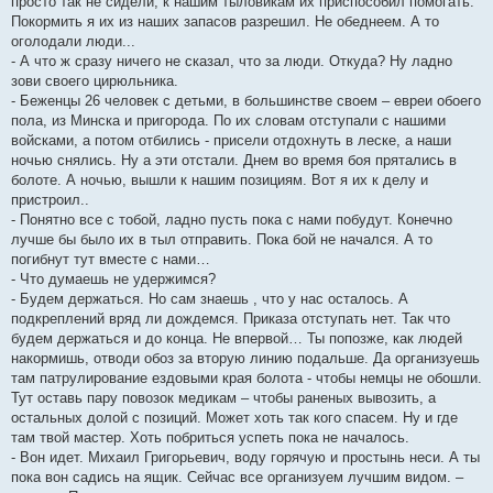
просто так не сидели, к нашим тыловикам их приспособил помогать.
Покормить я их из наших запасов разрешил. Не обеднеем. А то
оголодали люди...
- А что ж сразу ничего не сказал, что за люди. Откуда? Ну ладно
зови своего цирюльника.
- Беженцы 26 человек с детьми, в большинстве своем – евреи обоего
пола, из Минска и пригорода. По их словам отступали с нашими
войсками, а потом отбились - присели отдохнуть в леске, а наши
ночью снялись. Ну а эти отстали. Днем во время боя прятались в
болоте. А ночью, вышли к нашим позициям. Вот я их к делу и
пристроил..
- Понятно все с тобой, ладно пусть пока с нами побудут. Конечно
лучше бы было их в тыл отправить. Пока бой не начался. А то
погибнут тут вместе с нами…
- Что думаешь не удержимся?
- Будем держаться. Но сам знаешь , что у нас осталось. А
подкреплений вряд ли дождемся. Приказа отступать нет. Так что
будем держаться и до конца. Не впервой… Ты попозже, как людей
накормишь, отводи обоз за вторую линию подальше. Да организуешь
там патрулирование ездовыми края болота - чтобы немцы не обошли.
Тут оставь пару повозок медикам – чтобы раненых вывозить, а
остальных долой с позиций. Может хоть так кого спасем. Ну и где
там твой мастер. Хоть побриться успеть пока не началось.
- Вон идет. Михаил Григорьевич, воду горячую и простынь неси. А ты
пока вон садись на ящик. Сейчас все организуем лучшим видом. –