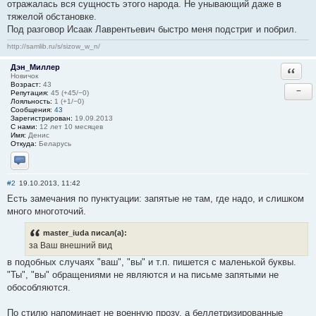
отражалась вся сущность этого народа. Не унывающий даже в
тяжелой обстановке.
Под разговор Исаак Лаврентьевич быстро меня подстриг и побрил.
http://samlib.ru/s/sizow_w_n/
Дэн_Миллер
Ответи
Новичок
Возраст:
43
−
Репутация:
45 (+45/−0)
Лояльность:
1 (+1/−0)
Сообщения:
43
Зарегистрирован:
19.09.2013
С нами:
12 лет 10 месяцев
Имя:
Денис
Откуда:
Беларусь
Отправить личное сообщение
#2
19.10.2013, 11:42
Есть замечания по пунктуации: запятые не там, где надо, и слишком
много многоточий.
master_iuda писал(а):
за Ваш внешний вид
в подобных случаях "ваш", "вы" и т.п. пишется с маленькой буквы.
"Ты", "вы" обращениями не являются и на письме запятыми не
обособляются.
По стилю напоминает не военную прозу, а беллетризированные