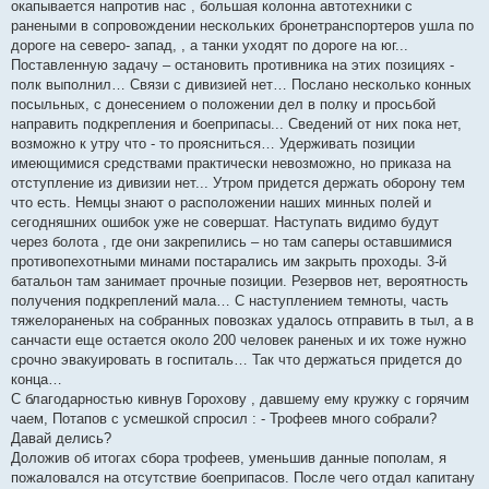
окапывается напротив нас , большая колонна автотехники с
ранеными в сопровождении нескольких бронетранспортеров ушла по
дороге на северо- запад, , а танки уходят по дороге на юг...
Поставленную задачу – остановить противника на этих позициях -
полк выполнил… Связи с дивизией нет… Послано несколько конных
посыльных, с донесением о положении дел в полку и просьбой
направить подкрепления и боеприпасы... Сведений от них пока нет,
возможно к утру что - то проясниться… Удерживать позиции
имеющимися средствами практически невозможно, но приказа на
отступление из дивизии нет... Утром придется держать оборону тем
что есть. Немцы знают о расположении наших минных полей и
сегодняшних ошибок уже не совершат. Наступать видимо будут
через болота , где они закрепились – но там саперы оставшимися
противопехотными минами постарались им закрыть проходы. 3-й
батальон там занимает прочные позиции. Резервов нет, вероятность
получения подкреплений мала… С наступлением темноты, часть
тяжелораненых на собранных повозках удалось отправить в тыл, а в
санчасти еще остается около 200 человек раненых и их тоже нужно
срочно эвакуировать в госпиталь… Так что держаться придется до
конца…
С благодарностью кивнув Горохову , давшему ему кружку с горячим
чаем, Потапов с усмешкой спросил : - Трофеев много собрали?
Давай делись?
Доложив об итогах сбора трофеев, уменьшив данные пополам, я
пожаловался на отсутствие боеприпасов. После чего отдал капитану