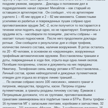
поздним ужином, закурили… Доклады о положении дел в
подразделениях начал сержант Михайлов – как старший из
оставшихся артиллеристов . Он сообщил , что из артиллерии
уцелело 1 – 45 мм орудие и 2 – 82 мм миномета. Совместными
усилиями из разбитых и поврежденных пушек собрано одно
противотанковое орудие ЗиС -2, если получится то постараются в
течении ночи поднять еще одно, но не гарантируют. Боеприпасы к
орудиям есть - насобирали по позициям , расчеты собраны – не
хватает только подносчиков . После него продолжили доклады
ротные . Они сообщили о результатах дня и сборе трофеев,
количестве личного состава, наличии вооружения. В ротах осталось
по 20 - 40 человек, в основном из «окруженцев», вооруженных
трофейным автоматическим оружием. Восстановлены траншеи и
доты, поврежденные в ходе боя, отрыта еще одна линия окопов.
Погибшие похоронены, списки и документы на них переданы
Никитину.. Телефонная связь между ротами и КП восстановлена...
Личный состав, кроме наблюдателей и дежурных пулеметчиков
отведен для отдыха во вторую линию траншей….
… По окопам собрано около 100 «мосинок», немного гранат и
патронов, имущества, продукты, каски. Патроны отданы
пулеметчикам, а гранаты розданы личному составу. Ермаков с
Петрищевым доложили, что их группами, противотанковыми
гранатами заминированы все подбитые танки и БТРы. Взяты трофеи -
16 пулеметов МГ с запасными лентами, коробками и запчастями, 32
автомата , 211 винтовок «Маузер - 98к», 2 снайперские винтовки, 16