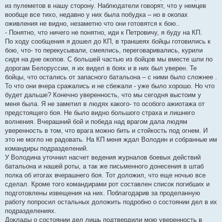
из пулеметов в нашу сторону. Наблюдатели говорят, что у немцев
вообще все тихо, недавно у них была побудка – но в окопах
оживления не видно, незаметно что они готовятся к бою..
- Понятно, что ничего не понятно, иди к Петровичу, я буду на КП.
По ходу сообщения я дошел до КП, в траншеях бойцы готовились к
бою, что- то перекусывали, смеялись, переговаривались, курили
сидя на дне окопов. С большей частью из бойцов мы вместе шли по
дорогам Белоруссии, я их видел в боях и в них был уверен. Те
бойцы, что остались от запасного батальона – с ними было сложнее .
То что они вчера сражались и не сбежали - уже было хорошо. Но что
будет дальше? Конечно уверенность, что мы сегодня выстоим у
меня была. Я не заметил в людях какого- то особого ажиотажа от
предстоящего боя. Не было видно большого страха и лишнего
волнения. Вчерашний бой и победа над врагом дала людям
уверенность в том, что врага можно бить и стойкость под огнем. И
это не могло не радовать. На КП меня ждал Володин и собранные им
командиры подразделений.
У Володина уточнил насчет ведения журналов боевых действий
батальона и нашей роты, а так же письменного донесения в штаб
полка об итогах вчерашнего боя. Тот доложил, что еще ночью все
сделал. Кроме того командирами рот составлен список погибших и
подготовлены извещения на них. Поблагодарив за проделанную
работу попросил остальных доложить подробно о состоянии дел в их
подразделениях.
Доклады о состоянии дел лишь подтвердили мою уверенность в