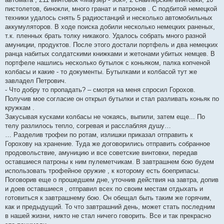
пистолетов, бинокли, много гранат и патронов . С подбитой немецкой
техники удалось снять 5 радиостанций и несколько автомобильных
аккумуляторов. В ходе поиска добили несколько немецких раненых,
т.к. пленных брать толку никакого. Удалось собрать много разной
амуниции, продуктов. После этого достали портфель и два немецких
ранца набитых солдатскими книжками и жетонами убитых немцев. В
портфеле нашлись несколько бутылок с коньяком, палка копченой
колбасы и какие - то документы. Бутылками и колбасой тут же
завладел Петрович.
- Что добру то пропадать? – смотря на меня спросил Горохов.
Получив мое согласие он открыл бутылки и стал разливать коньяк по
кружкам .
Закусывая кусками колбасы не чокаясь, выпили, затем еще... По
телу разлилось тепло, согревая и расслабляя душу…
… Разделив трофеи по ротам, излишки приказал отправить к
Горохову на хранение. Туда же договорились отправить собранное
продовольствие, амуницию и все советские винтовки, передав
оставшиеся патроны к ним пулеметчикам. В завтрашнем бою будем
использовать трофейное оружие , к которому есть боеприпасы.
Поговорив еще о прошедшем дне, уточнив действия на завтра, допив
и доев оставшиеся , отправил всех по своим местам отдыхать и
готовиться к завтрашнему бою. Он обещал быть таким же горячим,
как и предыдущий. То что завтрашний день, может стать последним
в нашей жизни, никто не стал ничего говорить. Все и так прекрасно