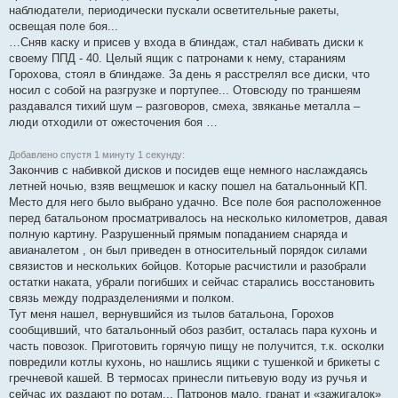
наблюдатели, периодически пускали осветительные ракеты,
освещая поле боя...
…Сняв каску и присев у входа в блиндаж, стал набивать диски к
своему ППД - 40. Целый ящик с патронами к нему, стараниям
Горохова, стоял в блиндаже. За день я расстрелял все диски, что
носил с собой на разгрузке и портупее... Отовсюду по траншеям
раздавался тихий шум – разговоров, смеха, звяканье металла –
люди отходили от ожесточения боя …
Добавлено спустя 1 минуту 1 секунду:
Закончив с набивкой дисков и посидев еще немного наслаждаясь
летней ночью, взяв вещмешок и каску пошел на батальонный КП.
Место для него было выбрано удачно. Все поле боя расположенное
перед батальоном просматривалось на несколько километров, давая
полную картину. Разрушенный прямым попаданием снаряда и
авианалетом , он был приведен в относительный порядок силами
связистов и нескольких бойцов. Которые расчистили и разобрали
остатки наката, убрали погибших и сейчас старались восстановить
связь между подразделениями и полком.
Тут меня нашел, вернувшийся из тылов батальона, Горохов
сообщивший, что батальонный обоз разбит, осталась пара кухонь и
часть повозок. Приготовить горячую пищу не получится, т.к. осколки
повредили котлы кухонь, но нашлись ящики с тушенкой и брикеты с
гречневой кашей. В термосах принесли питьевую воду из ручья и
сейчас их раздают по ротам... Патронов мало, гранат и «зажигалок»