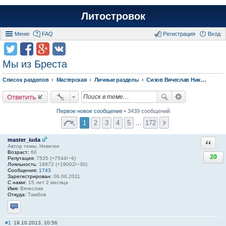
Литостровок
Меню
FAQ
Регистрация
Вход
Мы из Бреста
Список разделов
Мастерская
Личные разделы
Сизов Вячеслав Николаевич.
Ответить
Первое новое сообщение
• 3439 сообщений
1
2
3
4
5
…
172
master_iuda
Ответи
Автор темы, Новичок
Возраст:
60
20
Репутация:
7535 (+7544/−9)
Лояльность:
18972 (+19002/−30)
Сообщения:
1743
Зарегистрирован:
06.06.2011
С нами:
15 лет 2 месяца
Имя:
Вячеслав
Откуда:
Тамбов
Отправить личное сообщение
#1
19.10.2013, 10:56