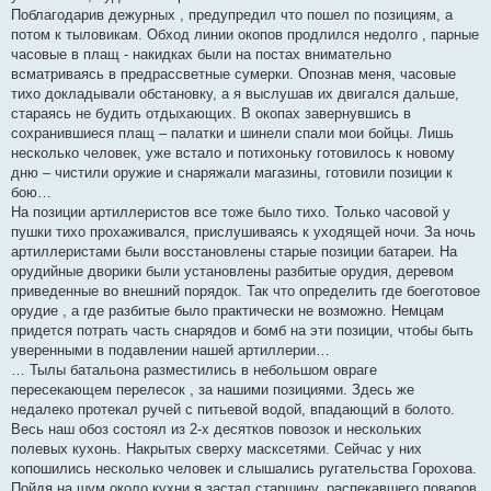
Поблагодарив дежурных , предупредил что пошел по позициям, а
потом к тыловикам. Обход линии окопов продлился недолго , парные
часовые в плащ - накидках были на постах внимательно
всматриваясь в предрассветные сумерки. Опознав меня, часовые
тихо докладывали обстановку, а я выслушав их двигался дальше,
стараясь не будить отдыхающих. В окопах завернувшись в
сохранившиеся плащ – палатки и шинели спали мои бойцы. Лишь
несколько человек, уже встало и потихоньку готовилось к новому
дню – чистили оружие и снаряжали магазины, готовили позиции к
бою…
На позиции артиллеристов все тоже было тихо. Только часовой у
пушки тихо прохаживался, прислушиваясь к уходящей ночи. За ночь
артиллеристами были восстановлены старые позиции батареи. На
орудийные дворики были установлены разбитые орудия, деревом
приведенные во внешний порядок. Так что определить где боеготовое
орудие , а где разбитые было практически не возможно. Немцам
придется потрать часть снарядов и бомб на эти позиции, чтобы быть
уверенными в подавлении нашей артиллерии…
… Тылы батальона разместились в небольшом овраге
пересекающем перелесок , за нашими позициями. Здесь же
недалеко протекал ручей с питьевой водой, впадающий в болото.
Весь наш обоз состоял из 2-х десятков повозок и нескольких
полевых кухонь. Накрытых сверху масксетями. Сейчас у них
копошились несколько человек и слышались ругательства Горохова.
Пойдя на шум около кухни я застал старшину, распекавшего поваров