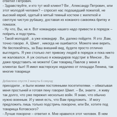
ответил Петрович.
- Здравствуйте, и кто тут мой клиент? Ви , Александр Петрович, или
этот молодой человек? – спросил нас подошедший пожилой, не
высокий еврей, одетый в мятый темный костюм с жилеткой и
светлую чистую рубашку, доставая из кожаного саквояжа бритву и
помазок.
- Ну что, Вы, не я. Вот командира нашего надо привести в порядок –
побрить и подстричь.
- Такой молодой , а уже командир . Ви, далеко пойдете. Я это ,Вам,
точно говорю. А, Шмит , никогда не ошибается. Можете мне верить.
Не беспокойтесь, за Ваш внешний вид, будете просто отлично
выглядеть. Я уже столько лет привожу людей в порядок и пока никто
не жаловался. А уж сколько я командиров подстриг в Менске , Вы
даже представить не можете! Сам товарищ Павлов у меня в
клиентах был! Я имел мастерскую недалеко от площади Ленина, так
многие товарищи
Добавлено спустя 2 минуты 6 секунд:
приходили , и были моими постоянными посетителями. – обматывая
меня простыней и готовя пену говорил Шмит. – Ви, знаете , я живу
так долго, что уже пережил несколько войн. Я знаю, что обычно
нужно военным. И у меня есть, что Вам предложить . И могу
предложить лишь только подстричь покороче, или Ви, хотите под
товарища Котовского?
- Лучше покороче – ответил я. Мне нравился этот человек. В нем