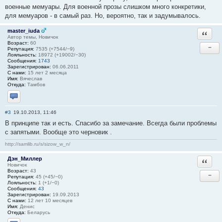
военные мемуары. Для военной прозы слишком много конкретики,
для мемуаров - в самый раз. Но, вероятно, так и задумывалось.
master_iuda
Ответи
Автор темы, Новичок
Возраст:
60
−
Репутация:
7535 (+7544/−9)
Лояльность:
18972 (+19002/−30)
Сообщения:
1743
Зарегистрирован:
06.06.2011
С нами:
15 лет 2 месяца
Имя:
Вячеслав
Откуда:
Тамбов
Отправить личное сообщение
#3
19.10.2013, 11:46
В принципе так и есть. Спасибо за замечание. Всегда были проблемы
с запятыми. Вообще это черновик .
http://samlib.ru/s/sizow_w_n/
Дэн_Миллер
Ответи
Новичок
Возраст:
43
−
Репутация:
45 (+45/−0)
Лояльность:
1 (+1/−0)
Сообщения:
43
Зарегистрирован:
19.09.2013
С нами:
12 лет 10 месяцев
Имя:
Денис
Откуда:
Беларусь