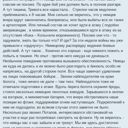
совсем не похоже. По идее бой уже должен быть в полном разгаре.
А тут тишина. Тревога все нарастала… Стрелки часов медленно
приближались к 8 часам. Мне сильно не верилось, что у немцев
вчера вдруг закончились боеприпасы, или были выбиты все их танки
и артиллерия. Или личный состав не хочет идти в атаку ( подобно
американцам , в моем времени, отказывавшимся идти в атаку из-за
отсутствия «Кока – Колы»или мороженного). Похоже они что - то
задумали, знать бы только что? И где? За эти недели войны мы уже
привыкли к «орднунгу». Немецкому распорядку ведения боевых
действий. А тут такое... Конечно это хорошо - еще немного пожить и
побыть в тишине. Но опыт - против него никуда не денешься.
Необычное поведение противника вызывало обеспокоенность. Немцы
ни куда не делись и их можно было разглядеть в бинокль особо не
напрягаясь, на другой стороне поля. Все чаще замечал удивление
на лицах повоевавших бойцов… Звонки наблюдателям на краю
болота , тоже ничего не дали – там тихо. Наблюдатели тоже не
отмечали подготовки к атаке. Вдоль берега болота охраняя броды,
стояло несколько немецких пехотных взводов. Зарывшихся в окопах
на взгорках, и минометная батарея, что вчера обстреливала наши
позиции во фланг, поддерживая огнем наступающих. Подкреплений к
ним не подходили, во всяком случаи этого заметно не было.
Несколько раз звонил Потапов, интересовался обстановкой на
участке и еще раз потребовал смотреть на фланги. Ну не верилось -
что немцы нас о нас забыли и не тронут. Мы им здесь достаточно
сильно мешаем и несмотря на прорыв фронта, они просто обязаны