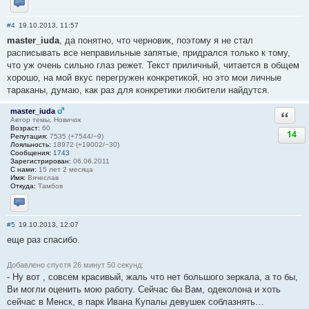
Отправить личное сообщение
#4
19.10.2013, 11:57
master_iuda
, да понятно, что черновик, поэтому я не стал
расписывать все неправильные запятые, придрался только к тому,
что уж очень сильно глаз режет. Текст приличный, читается в общем
хорошо, на мой вкус перегружен конкретикой, но это мои личные
тараканы, думаю, как раз для конкретики любители найдутся.
master_iuda
Ответи
Автор темы, Новичок
Возраст:
60
14
Репутация:
7535 (+7544/−9)
Лояльность:
18972 (+19002/−30)
Сообщения:
1743
Зарегистрирован:
06.06.2011
С нами:
15 лет 2 месяца
Имя:
Вячеслав
Откуда:
Тамбов
Отправить личное сообщение
#5
19.10.2013, 12:07
еще раз спасибо.
Добавлено спустя 26 минут 50 секунд:
- Ну вот , совсем красивый, жаль что нет большого зеркала, а то бы,
Ви могли оценить мою работу. Сейчас бы Вам, одеколона и хоть
сейчас в Менск, в парк Ивана Купалы девушек соблазнять…