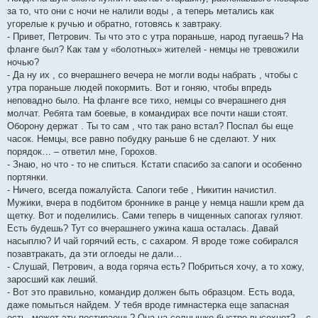
за то, что они с ночи не налили воды , а теперь метались как
угорелые к ручью и обратно, готовясь к завтраку.
- Привет, Петрович. Ты что это с утра пораньше, народ пугаешь? На
фланге был? Как там у «болотных» жителей - немцы не тревожили
ночью?
- Да ну их , со вчерашнего вечера не могли воды набрать , чтобы с
утра пораньше людей покормить. Вот и гоняю, чтобы впредь
неповадно было. На фланге все тихо, немцы со вчерашнего дня
молчат. Ребята там боевые, в командирах все почти наши стоят.
Оборону держат . Ты то сам , что так рано встал? Поспал бы еще
часок. Немцы, все равно побудку раньше 6 не сделают. У них
порядок… – ответил мне, Горохов.
- Знаю, но что - то не спиться. Кстати спасибо за сапоги и особенно
портянки.
- Ничего, всегда пожалуйста. Сапоги тебе , Никитин начистил.
Мужики, вчера в подбитом броннике в ранце у немца нашли крем да
щетку. Вот и поделились. Сами теперь в чищенных сапогах гуляют.
Есть будешь? Тут со вчерашнего ужина каша осталась. Давай
насыплю? И чай горячий есть, с сахаром. Я вроде тоже собирался
позавтракать, да эти оглоеды не дали…
- Слушай, Петрович, а вода горяча есть? Побриться хочу, а то хожу,
заросший как леший.
- Вот это правильно, командир должен быть образцом. Есть вода,
даже помыться найдем. У тебя вроде гимнастерка еще запасная
есть, может эту постираешь? Она на солнышке быстро высохнет? – с