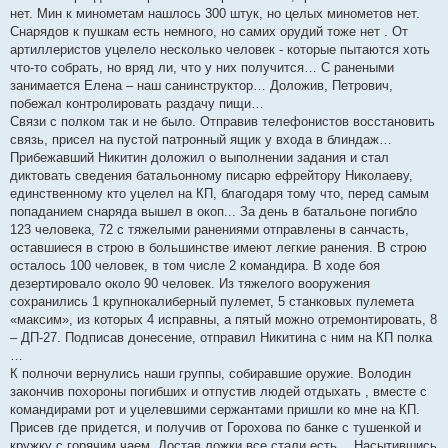
нет. Мин к минометам нашлось 300 штук, но целых минометов нет.
Снарядов к пушкам есть немного, но самих орудий тоже нет . От
артиллеристов уцелело несколько человек - которые пытаются хоть
что-то собрать, но вряд ли, что у них получится… С ранеными
занимается Елена – наш санинструктор… Доложив, Петрович,
побежал контролировать раздачу пищи…
Связи с полком так и не было. Отправив телефонистов восстановить
связь, присел на пустой патронный ящик у входа в блиндаж…
Прибежавший Никитин доложил о выполнении задания и стал
диктовать сведения батальонному писарю ефрейтору Николаеву,
единственному кто уцелел на КП, благодаря тому что, перед самым
попаданием снаряда вышел в окоп... За день в батальоне погибло
123 человека, 72 с тяжелыми ранениями отправлены в санчасть,
оставшиеся в строю в большинстве имеют легкие ранения. В строю
осталось 100 человек, в том числе 2 командира. В ходе боя
дезертировало около 90 человек. Из тяжелого вооружения
сохранились 1 крупнокалиберный пулемет, 5 станковых пулемета
«максим», из которых 4 исправны, а пятый можно отремонтировать, 8
– ДП-27. Подписав донесение, отправил Никитина с ним на КП полка
…
К полночи вернулись наши группы, собиравшие оружие. Володин
закончив похороны погибших и отпустив людей отдыхать , вместе с
командирами рот и уцелевшими сержантами пришли ко мне на КП.
Присев где придется, и получив от Горохова по банке с тушенкой и
кружку с горячим чаем. Достав ложки все стали есть… Насытившись