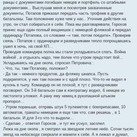
ранцы с документами погибших немцев и портфель со штабными
документами... Выслушав меня и посмотрев захваченные
документы, Потапов приказал передать часть трофеев в другие
батальоны. Там положение хуже чем у нас.. Уточнив действия на
утро, он стал собираться к себе. Пока мы разговаривали, Горохов
принес еще один полный вещмешок с немецкой фляжкой и передал
ординарцу Потапова, со словами –« там, потом поедите». Проверив
связь - Потапов с ординарцем и разведчиками тепло попрощавшись
ушел в ночь, на свой КП…
Проводив командира полка мы стали укладываться спать. Война
войной , а отдыхать надо, тем более что утром предстоит бой...
Укладываясь на дне окопа, спросил Петровича :
- Что, ты, там Потапову, положил?
- Да так – немного продуктов, да фляжку шнапса. Пусть
подкрепятся, у них там похоже и с едой плохо. Что-то не видел я
кухонь в тылу. Командир он не плохой, я тут с разведчиками
поговорил. Он 3-й батальон сам в контратаку водил, 6 немцев из
пистолета уложил. А рану ему немец в рукопашной штыком
пропорол…
- Утром пораньше, отправь штук 5 пулеметов с боеприпасами, 10
автоматов, гранаты немецкие и еще там что, сам решишь , в 1
батальон. И для 3-го что то выдели…
- Сделаю ,- ответил Горохов , и тут же уснул, засопел.
Лежа на дне окопа , я смотрел на звездное летнее небо. Сотни тысяч
звезд на небосводе сверкали и манили к себе. А я лежал и думал,