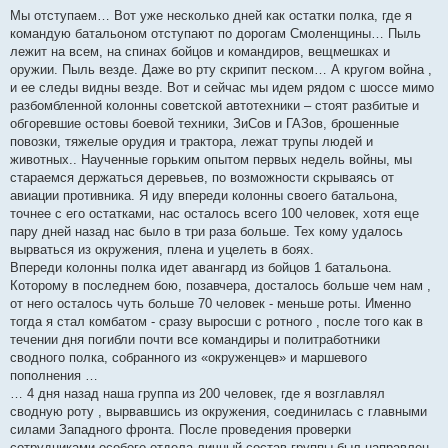
Мы отступаем… Вот уже несколько дней как остатки полка, где я
командую батальоном отступают по дорогам Смоленщины… Пыль
лежит на всем, на спинах бойцов и командиров, вещмешках и
оружии. Пыль везде. Даже во рту скрипит песком… А кругом война ,
и ее следы видны везде. Вот и сейчас мы идем рядом с шоссе мимо
разбомбленной колонны советской автотехники – стоят разбитые и
обгоревшие остовы боевой техники, ЗиСов и ГАЗов, брошенные
повозки, тяжелые орудия и трактора, лежат трупы людей и
животных.. Наученные горьким опытом первых недель войны, мы
стараемся держаться деревьев, по возможности скрываясь от
авиации противника. Я иду впереди колонны своего батальона,
точнее с его остатками, нас осталось всего 100 человек, хотя еще
пару дней назад нас было в три раза больше. Тех кому удалось
вырваться из окружения, плена и уцелеть в боях.
Впереди колонны полка идет авангард из бойцов 1 батальона.
Которому в последнем бою, позавчера, досталось больше чем нам ,
от него осталось чуть больше 70 человек - меньше роты. Именно
тогда я стал комбатом - сразу выросши с ротного , после того как в
течении дня погибли почти все командиры и политработники
сводного полка, собранного из «окруженцев» и маршевого
пополнения …
… 4 дня назад наша группа из 200 человек, где я возглавлял
сводную роту , вырвавшись из окружения, соединилась с главными
силами Западного фронта. После проведения проверки
сотрудниками особого отдела личный состав группы был направлен