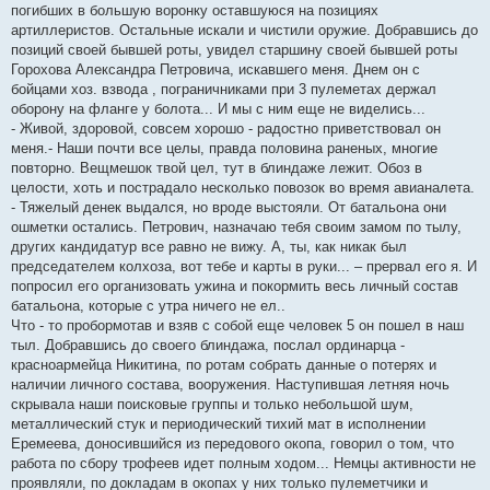
погибших в большую воронку оставшуюся на позициях
артиллеристов. Остальные искали и чистили оружие. Добравшись до
позиций своей бывшей роты, увидел старшину своей бывшей роты
Горохова Александра Петровича, искавшего меня. Днем он с
бойцами хоз. взвода , пограничниками при 3 пулеметах держал
оборону на фланге у болота... И мы с ним еще не виделись...
- Живой, здоровой, совсем хорошо - радостно приветствовал он
меня.- Наши почти все целы, правда половина раненых, многие
повторно. Вещмешок твой цел, тут в блиндаже лежит. Обоз в
целости, хоть и пострадало несколько повозок во время авианалета.
- Тяжелый денек выдался, но вроде выстояли. От батальона они
ошметки остались. Петрович, назначаю тебя своим замом по тылу,
других кандидатур все равно не вижу. А, ты, как никак был
председателем колхоза, вот тебе и карты в руки... – прервал его я. И
попросил его организовать ужина и покормить весь личный состав
батальона, которые с утра ничего не ел..
Что - то пробормотав и взяв с собой еще человек 5 он пошел в наш
тыл. Добравшись до своего блиндажа, послал ординарца -
красноармейца Никитина, по ротам собрать данные о потерях и
наличии личного состава, вооружения. Наступившая летняя ночь
скрывала наши поисковые группы и только небольшой шум,
металлический стук и периодический тихий мат в исполнении
Еремеева, доносившийся из передового окопа, говорил о том, что
работа по сбору трофеев идет полным ходом... Немцы активности не
проявляли, по докладам в окопах у них только пулеметчики и