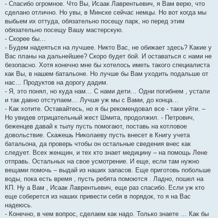
- Спасибо огромное. Что Вы, Исаак Лаврентьевич, я Вам верю, что
сделано отлично. Но увы, в Минске сейчас немцы. Но вот когда мы
выбьем их оттуда, обязательно посещу парк, но перед этим
обязательно посещу Вашу мастерскую.
- Скорее бы…
- Будем надеяться на лучшее. Никто Вас, не обижает здесь? Какие у
Вас планы на дальнейшее? Скоро будет бой. И оставаться с нами не
безопасно. Хотя конечно мне бы хотелось иметь такого специалиста
как Вы, в нашем батальоне. Но лучше бы Вам уходить подальше от
нас… Продуктов на дорогу дадим.
- Я, это понял, но куда нам… С нами дети… Одни погибнем , устали
и так давно отступаем… Лучше уж мы с Вами, до конца…
- Как хотите. Оставайтесь, но я бы рекомендовал все - таки уйти. –
Но увидев отрицательный жест Шмита, продолжил. - Петрович,
беженцев давай к тылу пусть помогают, поставь на котловое
довольствие. Скажешь Николаеву пусть внесет в Книгу учета
батальона, да проверь чтобы он остальные сведения внес как
следует. Всех женщин, и тех кто знает медицину – на помощь Лене
отправь. Остальных на свое усмотрение. И еще, если там нужно
вещами помочь – выдай из наших запасов. Еще приготовь побольше
воды, пока есть время , пусть ребята помоются . Ладно, пошел на
КП. Ну а Вам , Исаак Лаврентьевич, еще раз спасибо. Если уж кто
еще соберется из наших привести себя в порядок, то я на Вас
надеюсь.
- Конечно, в чем вопрос, сделаем как надо. Только знаете … Как бы