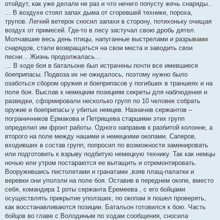
отойдут, как уже делали не раз и что нечего попусту жечь снаряды..
... В воздухе стоял запах дыма от сгоревшей техники, пороха,
трупов. Легкий ветерок сносил запахи в сторону, потихоньку очищая
воздух от примесей. Где-то в лесу застучал свою дробь дятел.
Молчавшие весь день птицы, напуганные выстрелами и разрывами
снарядов, стали возвращаться на свои места и заводить свои
песни... Жизнь продолжалась…
… В ходе боя в батальоне был истрачены почти все имевшиеся
боеприпасы. Подвоза их не ожидалось, поэтому нужно было
озаботься сбором оружия и боеприпасов у погибших в траншеях и на
поле боя. Выслав к немецким позициям секреты для наблюдения и
разведки, сформировали несколько групп по 10 человек собрать
оружие и боеприпасы у убитых немцев. Назначив сержантов –
пограничников Ермакова и Петрищева старшими этих групп
определил им фронт работы. Одного направив к разбитой колонне, а
второго на поле между нашими и немецкими окопами. Саперов,
входивших в состав групп, попросил по возможности заминировать
или подготовить к взрыву подбитую немецкую технику. Так как немцы
ночью или утром постараются ее вытащить и отремонтировать.
Вооружившись пистолетами и гранатами ,взяв плащ-палатки и
веревки они уползли на поле боя. Оставив в переднем окопе, вместо
себя, командира 1 роты сержанта Еремеева , с его бойцами
осуществлять прикрытие уползших, по окопам я пошел проверять,
как восстанавливаются позиции. Батальон готовился к бою. Часть
бойцов во главе с Володиным по ходам сообщения, сносила