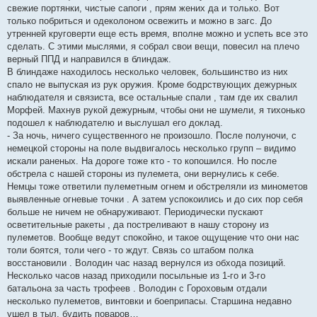
свежие портянки, чистые сапоги , прям жених да и только. Вот
только побриться и одеколоном освежить и можно в загс. До
утренней круговерти еще есть время, вполне можно и успеть все это
сделать. С этими мыслями, я собрал свои вещи, повесил на плечо
верный ППД и направился в блиндаж.
В блиндаже находилось несколько человек, большинство из них
спало не выпуская из рук оружия. Кроме бодрствующих дежурных
наблюдателя и связиста, все остальные спали , там где их свалил
Морфей. Махнув рукой дежурным, чтобы они не шумели, я тихонько
подошел к наблюдателю и выслушал его доклад.
- За ночь, ничего существенного не произошло. После полуночи, с
немецкой стороны на поле выдвигалось несколько групп – видимо
искали раненых. На дороге тоже кто - то копошился. Но после
обстрела с нашей стороны из пулемета, они вернулись к себе.
Немцы тоже ответили пулеметным огнем и обстреляли из минометов
выявленные огневые точки . А затем успокоились и до сих пор себя
больше не ничем не обнаруживают. Периодически пускают
осветительные ракеты , да постреливают в нашу сторону из
пулеметов. Вообще ведут спокойно, и такое ощущение что они нас
толи боятся, толи чего - то ждут. Связь со штабом полка
восстановили . Володин час назад вернулся из обхода позиций.
Несколько часов назад приходили посыльные из 1-го и 3-го
батальона за часть трофеев . Володин с Гороховым отдали
несколько пулеметов, винтовки и боеприпасы. Старшина недавно
ушел в тыл, будить поваров…