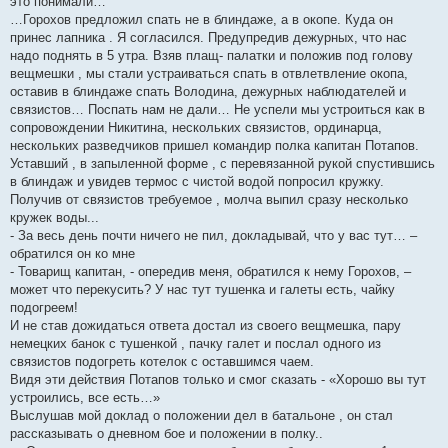
это понимали…
…Горохов предложил спать не в блиндаже, а в окопе. Куда он
принес лапника . Я согласился. Предупредив дежурных, что нас
надо поднять в 5 утра. Взяв плащ- палатки и положив под голову
вещмешки , мы стали устраиваться спать в отвлетвление окопа,
оставив в блиндаже спать Володина, дежурных наблюдателей и
связистов… Поспать нам не дали… Не успели мы устроиться как в
сопровождении Никитина, нескольких связистов, ординарца,
нескольких разведчиков пришел командир полка капитан Потапов.
Уставший , в запыленной форме , с перевязанной рукой спустившись
в блиндаж и увидев термос с чистой водой попросил кружку.
Получив от связистов требуемое , молча выпил сразу несколько
кружек воды...
- За весь день почти ничего не пил, докладывай, что у вас тут… –
обратился он ко мне
- Товарищ капитан, - опередив меня, обратился к нему Горохов, –
может что перекусить? У нас тут тушенка и галеты есть, чайку
подогреем!
И не став дожидаться ответа достал из своего вещмешка, пару
немецких банок с тушенкой , пачку галет и послал одного из
связистов подогреть котелок с оставшимся чаем.
Видя эти действия Потапов только и смог сказать - «Хорошо вы тут
устроились, все есть…»
Выслушав мой доклад о положении дел в батальоне , он стал
рассказывать о дневном бое и положении в полку..