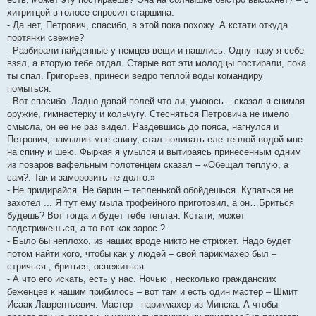
хитритцой в голосе спросил старшина.
- Да нет, Петрович, спасибо, в этой пока похожу. А кстати откуда
портянки свежие?
- Разбирали найденные у немцев вещи и нашлись. Одну пару я себе
взял, а вторую тебе отдал. Старые вот эти молодцы постирали, пока
ты спал. Григорьев, принеси ведро теплой воды командиру
помыться.
- Вот спасибо. Ладно давай полей что ли, умоюсь – сказал я снимая
оружие, гимнастерку и кольчугу. Стесняться Петровича не имело
смысла, он ее не раз видел. Раздевшись до пояса, нагнулся и
Петрович, намылив мне спину, стал поливать еле теплой водой мне
на спину и шею. Фыркая я умылся и вытираясь принесенным одним
из поваров вафельным полотенцем сказал – «Обещал теплую, а
сам?. Так и заморозить не долго.»
- Не придирайся. Не барин – тепленькой обойдешься. Купаться не
захотел ... Я тут ему мыла трофейного приготовил, а он…Бриться
будешь? Вот тогда и будет тебе теплая. Кстати, может
подстрижешься, а то вот как зарос ?.
- Было бы неплохо, из наших вроде никто не стрижет. Надо будет
потом найти кого, чтобы как у людей – свой парикмахер был –
стричься , бриться, освежиться.
- А что его искать, есть у нас. Ночью , несколько гражданских
беженцев к нашим прибилось – вот там и есть один мастер – Шмит
Исаак Лаврентьевич. Мастер - парикмахер из Минска. А чтобы