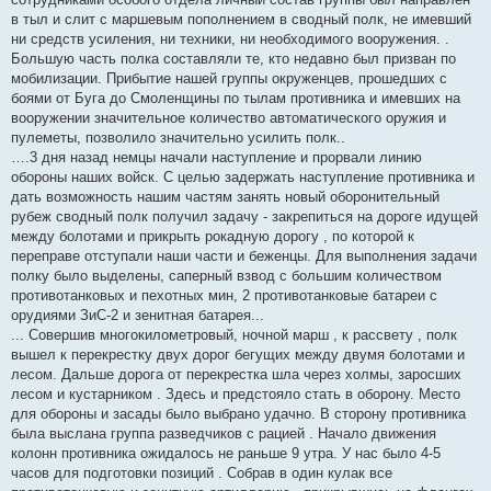
в тыл и слит с маршевым пополнением в сводный полк, не имевший
ни средств усиления, ни техники, ни необходимого вооружения. .
Большую часть полка составляли те, кто недавно был призван по
мобилизации. Прибытие нашей группы окруженцев, прошедших с
боями от Буга до Смоленщины по тылам противника и имевших на
вооружении значительное количество автоматического оружия и
пулеметы, позволило значительно усилить полк..
….3 дня назад немцы начали наступление и прорвали линию
обороны наших войск. С целью задержать наступление противника и
дать возможность нашим частям занять новый оборонительный
рубеж сводный полк получил задачу - закрепиться на дороге идущей
между болотами и прикрыть рокадную дорогу , по которой к
переправе отступали наши части и беженцы. Для выполнения задачи
полку было выделены, саперный взвод с большим количеством
противотанковых и пехотных мин, 2 противотанковые батареи с
орудиями ЗиС-2 и зенитная батарея...
... Совершив многокилометровый, ночной марш , к рассвету , полк
вышел к перекрестку двух дорог бегущих между двумя болотами и
лесом. Дальше дорога от перекрестка шла через холмы, заросших
лесом и кустарником . Здесь и предстояло стать в оборону. Место
для обороны и засады было выбрано удачно. В сторону противника
была выслана группа разведчиков с рацией . Начало движения
колонн противника ожидалось не раньше 9 утра. У нас было 4-5
часов для подготовки позиций . Собрав в один кулак все