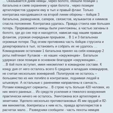
... Оказывается днем немцы ,через болото, обошли позиции 1
батальона и смяв охранение у края болота , через позиции
артиллеристов ударили ему в тыл и правый фланг. Только
контратака находившихся на второй линии обороны – бойцов 3
батальона, разведчиков, саперов, связистов, музыкантов и химиков
спасла положение. Контратака удалась. Правда стоила нам больших
потерь. Прорвавшиеся немцы были уничтожены, а частью загнаны в
болото, где до сих пор и находятся, нависая над нашим правым
флангом, угрожая очередным прорывом... В 1 и 3 батальонах
огромные потери. Под огнем противника часть бойцов струсила и
дезертировала в тыл, остановить и собрать их не удалось …
Командование остатками 1 батальона принял на себя командир 2
роты лейтенант Кулаков – из наших «окруженцев» . Батальон
удержал свои позиции в основном благодаря «окруженцам»...
…В бой полк вступил, имея некомплект в командном составе. К
концу дня от него осталось всего 6 средних и младших командиров,
не считая нескольких военврачей. Политруков не осталось –
большинство из них погибло в контратаках, поднимая людей в
штыковую. А остальные с ранениями направлены в санчасть...
Ротами командуют сержанты... В строю чуть больше 420 человек, из
них много раненых… Из средств усиления и тяжелого вооружения
практически ничего не осталось. Уничтожена вся артиллерия и
зенитчики. Уцелело несколько противотанковых 45 мм орудий и 82-
мм минометов, боеприпасы к ним есть, правда артиллеристов в
расчетах мало... Разведчики сообщили - часть пехоты немцев