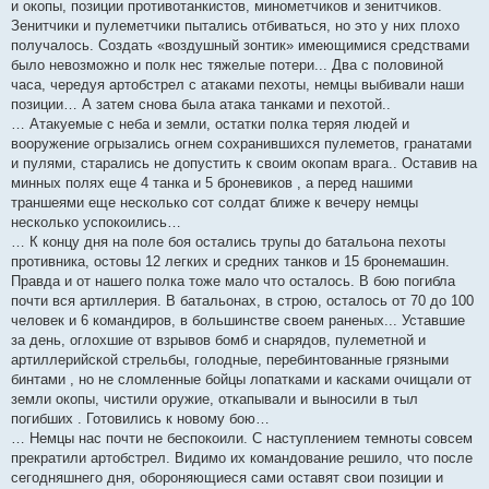
и окопы, позиции противотанкистов, минометчиков и зенитчиков.
Зенитчики и пулеметчики пытались отбиваться, но это у них плохо
получалось. Создать «воздушный зонтик» имеющимися средствами
было невозможно и полк нес тяжелые потери... Два с половиной
часа, чередуя артобстрел с атаками пехоты, немцы выбивали наши
позиции… А затем снова была атака танками и пехотой..
… Атакуемые с неба и земли, остатки полка теряя людей и
вооружение огрызались огнем сохранившихся пулеметов, гранатами
и пулями, старались не допустить к своим окопам врага.. Оставив на
минных полях еще 4 танка и 5 броневиков , а перед нашими
траншеями еще несколько сот солдат ближе к вечеру немцы
несколько успокоились…
… К концу дня на поле боя остались трупы до батальона пехоты
противника, остовы 12 легких и средних танков и 15 бронемашин.
Правда и от нашего полка тоже мало что осталось. В бою погибла
почти вся артиллерия. В батальонах, в строю, осталось от 70 до 100
человек и 6 командиров, в большинстве своем раненых... Уставшие
за день, оглохшие от взрывов бомб и снарядов, пулеметной и
артиллерийской стрельбы, голодные, перебинтованные грязными
бинтами , но не сломленные бойцы лопатками и касками очищали от
земли окопы, чистили оружие, откапывали и выносили в тыл
погибших . Готовились к новому бою…
… Немцы нас почти не беспокоили. С наступлением темноты совсем
прекратили артобстрел. Видимо их командование решило, что после
сегодняшнего дня, обороняющиеся сами оставят свои позиции и