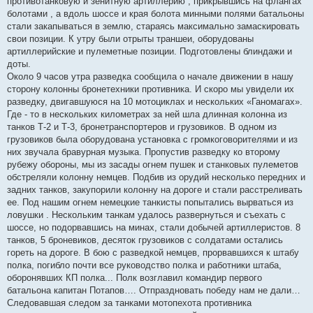
противотанковую и зенитную артиллерию , прикрывшись на флангах
болотами , а вдоль шоссе и края болота минными полями батальоны
стали закапываться в землю, стараясь максимально замаскировать
свои позиции. К утру были отрыты траншеи, оборудованы
артиллерийские и пулеметные позиции. Подготовлены блиндажи и
доты.
Около 9 часов утра разведка сообщила о начале движении в нашу
сторону колонны бронетехники противника. И скоро мы увидели их
разведку, двигавшуюся на 10 мотоциклах и нескольких «Ганомагах».
Где - то в нескольких километрах за ней шла длинная колонна из
танков Т-2 и Т-3, бронетранспортеров и грузовиков. В одном из
грузовиков была оборудована установка с громкоговорителями и из
них звучала бравурная музыка. Пропустив разведку ко второму
рубежу обороны, мы из засады огнем пушек и станковых пулеметов
обстреляли колонну немцев. Подбив из орудий несколько передних и
задних танков, закупорили колонну на дороге и стали расстреливать
ее. Под нашим огнем немецкие танкисты попытались вырваться из
ловушки . Нескольким танкам удалось развернуться и съехать с
шоссе, но подорвавшись на минах, стали добычей артиллеристов. 8
танков, 5 броневиков, десяток грузовиков с солдатами остались
гореть на дороге. В бою с разведкой немцев, прорвавшихся к штабу
полка, погибло почти все руководство полка и работники штаба,
оборонявших КП полка... Полк возглавил командир первого
батальона капитан Потапов…. Отпраздновать победу нам не дали…
Следовавшая следом за танками мотопехота противника