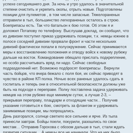
успехе сегодняшнего дня. За ночь и утро удалось в значительной
степени очистить и укрепить окопы, отрыть новые. Подготовлены
позиции для пулеметов , в том числе запасные. Тяжелораненых
отправили в тыл, большинство легкораненых осталось в строю.
Боеприпасы есть. Так что батальон к бою готов. Об этом я и
доложил Потапову по телефону. Выслушав доклад, он сообщил, что
из дивизии поступил приказ удерживать позиции, т.к. немцы южнее в
полосе соседней дивизии прорвали фронт и части нескольких
дивизий фактически попали в полуокружение. Сейчас принимаются
меры к восстановлению положения и отводу войск к новому рубежу
дальше на восток. Командование обещало прислать подкрепление,
но особо рассчитывать вряд ли надо. Сейчас свободных
подразделений нет. Возможно подбросят боеприпасы . Вернули
часть бойцов, что вчера бежало с поля боя, их сейчас приводят в
чувство в районе КП полка. Ночью всех раненых удалось сдать в
госпиталь и теперь они в относительной безопасности должны уже
быть на подходе к переправе. Полку поставлена задача удерживать
немцев на этом рубеже еще минимум сутки, а лучше 2-3, –
прикрывая переправу, плацдарм и отходящие части... Получив
указание готовиться к бою, смотреть за флангом и удерживать
занимаемые позиции, мы попрощались.
День разгорался, солнце светило все сильнее и ярче. Из тыла
принесли завтрак. Бойцы поели, покурили, разошлись по свои
местам… Отправив Горохова с обозом дальше в тыл, стали ждать
развития ситуации… А немцы все не начинали. Что на них было