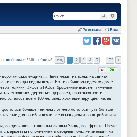
Регистрация
Вход
Поделиться в twitter.com
Поделиться в facebook.com
Поделиться в Google Plus
Поделиться в vk.com
1
2
3
4
5
…
172
вое сообщение
• 3439 сообщений
Ответить с цитатой
20
по дорогам Смоленщины… Пыль лежит на всем, на спинах
а , и ее следы видны везде. Вот и сейчас мы идем рядом с
евой техники, ЗиСов и ГАЗов, брошенные повозки, тяжелые
ы, мы стараемся держаться деревьев, по возможности
 нас осталось всего 100 человек, хотя еще пару дней назад
 досталось больше чем нам , от него осталось чуть больше
 в течении дня погибли почти все командиры и политработники
ния, соединилась с главными силами Западного фронта. После
ит с маршевым пополнением в сводный полк, не имевший ни
 кто недавно был призван по мобилизации. Прибытие нашей