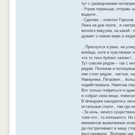
тут с разведчиками поговор
- Утром пораньше, отправь ш
выдели…
- Сделаю ,- ответил Горохов 
Лежа на дне окопа , я смотр
вечного вакуума, на какой -
думает о новом мире и людя
…Проснулся я рано, на улице
вообще, хотя и чувствовал я
что то тихо бубнил связист.
Тут совсем рядом – так с к
рядом. Полежав и потянувшис
они стоят рядом , чистые, н
Наверняка ,Петрович, , боль
подействовала. Намотав порт
Вот только побриться и одек
я собрал свои вещи, повеси
В блиндаже находилось неск
остальные спали , там где 
- За ночь, ничего существен
тоже кто - то копошился. Но
минометов выявленные огнев
да постреливают в нашу стор
восстановили . Володин час 