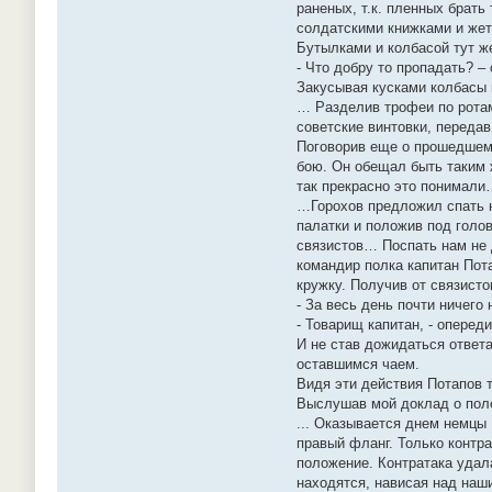
раненых, т.к. пленных брать
солдатскими книжками и жет
Бутылками и колбасой тут ж
- Что добру то пропадать? –
Закусывая кусками колбасы 
… Разделив трофеи по ротам
советские винтовки, переда
Поговорив еще о прошедшем 
бою. Он обещал быть таким ж
так прекрасно это понимал
…Горохов предложил спать не
палатки и положив под голо
связистов… Поспать нам не 
командир полка капитан Пот
кружку. Получив от связисто
- За весь день почти ничего
- Товарищ капитан, - оперед
И не став дожидаться ответа
оставшимся чаем.
Видя эти действия Потапов т
Выслушав мой доклад о поло
... Оказывается днем немцы 
правый фланг. Только контра
положение. Контратака удал
находятся, нависая над наш