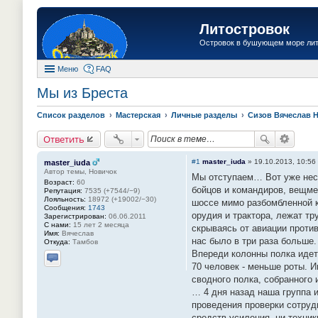
Литостровок
Островок в бушующем море ли
Меню
FAQ
Мы из Бреста
Список разделов
Мастерская
Личные разделы
Сизов Вячеслав 
Ответить
#1
master_iuda
»
19.10.2013, 10:56
master_iuda
Автор темы, Новичок
Мы отступаем… Вот уже неск
Возраст:
60
бойцов и командиров, вещме
Репутация:
7535 (+7544/−9)
Лояльность:
18972 (+19002/−30)
шоссе мимо разбомбленной к
Сообщения:
1743
орудия и трактора, лежат т
Зарегистрирован:
06.06.2011
С нами:
15 лет 2 месяца
скрываясь от авиации против
Имя:
Вячеслав
нас было в три раза больше.
Откуда:
Тамбов
Впереди колонны полка идет 
70 человек - меньше роты. И
Отправить личное сообщение
сводного полка, собранного
… 4 дня назад наша группа 
проведения проверки сотруд
средств усиления, ни техни