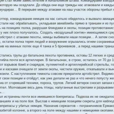
дин стал моим заместителем и начальником штаба. Командирами взводов
которую мы оседлали. До обеда они еще трижды нас атаковали и каждый
ундирах… В перерыве между атаками на наш участок обороны прибыл ка
отпор, командование немцев на нас сильно обиделось и вызвало авиац
 стали нас обрабатывать, укладывая авиабомбы прямо в траншеи и из п
 на позициях полка, разрушая блиндажи и окопы, позиции противотанкис
о у них плохо получалось. Создать «воздушный зонтик» имеющимися сре
тобстрел с атаками пехоты, немцы выбивали наши позиции… А затем снов
, остатки полка теряя людей и вооружение огрызались огнем сохранивш
вив на минных полях еще 4 танка и 5 броневиков , а перед нашими тран
стались трупы до батальона пехоты противника, остовы 12 легких и сре
гибла почти вся артиллерия. В батальонах, в строю, осталось от 70 до 
 от взрывов бомб и снарядов, пулеметной и артиллерийской стрельбы, г
 и касками очищали от земли окопы, чистили оружие, откапывали и вын
коили. С наступлением темноты совсем прекратили артобстрел. Видимо 
свои позиции и отойдут, как уже делали не раз и что нечего попусту же
ыма от сгоревшей техники, пороха, трупов. Легкий ветерок сносил запахи 
ятел. Молчавшие весь день птицы, напуганные выстрелами и разрывами 
сь…
ыл истрачены почти все имевшиеся боеприпасы. Подвоза их не ожидалос
раншеях и на поле боя. Выслав к немецким позициям секреты для наблюд
оеприпасы у убитых немцев. Назначив сержантов – пограничников Ермак
азбитой колонне, а второго на поле между нашими и немецкими окопами.