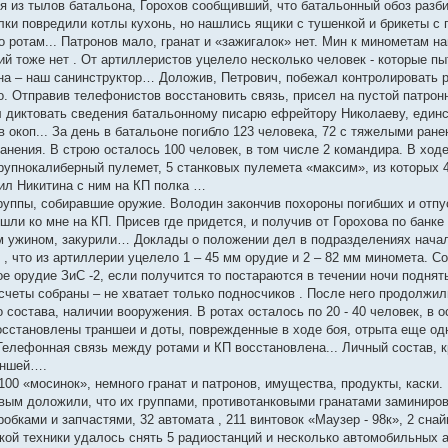
 из тылов батальона, Горохов сообщивший, что батальонный обоз разбит
олки повредили котлы кухонь, но нашлись ящики с тушенкой и брикеты с
о ротам... Патронов мало, гранат и «зажигалок» нет. Мин к минометам 
ий тоже нет . От артиллеристов уцелело несколько человек - которые пы
на – наш санинструктор… Доложив, Петрович, побежал контролировать
ло. Отправив телефонистов восстановить связь, присел на пустой пат
л диктовать сведения батальонному писарю ефрейтору Николаеву, единс
окоп... За день в батальоне погибло 123 человека, 72 с тяжелыми ран
нения. В строю осталось 100 человек, в том числе 2 командира. В ходе
рупнокалиберный пулемет, 5 станковых пулемета «максим», из которых 4
ил Никитина с ним на КП полка …
руппы, собиравшие оружие. Володин закончив похороны погибших и отпу
и ко мне на КП. Присев где придется, и получив от Горохова по банке 
 ужином, закурили… Доклады о положении дел в подразделениях начал
 , что из артиллерии уцелело 1 – 45 мм орудие и 2 – 82 мм миномета.
е орудие ЗиС -2, если получится то постараются в течении ночи поднять
счеты собраны – не хватает только подносчиков . После него продолжи
о состава, наличии вооружения. В ротах осталось по 20 - 40 человек, 
сстановлены траншеи и доты, поврежденные в ходе боя, отрыта еще одн
 Телефонная связь между ротами и КП восстановлена... Личный состав,
аншей….
100 «мосинок», немного гранат и патронов, имущества, продукты, каски
вым доложили, что их группами, противотанковыми гранатами заминиров
обками и запчастями, 32 автомата , 211 винтовок «Маузер - 98к», 2 снай
цкой техники удалось снять 5 радиостанций и несколько автомобильных 