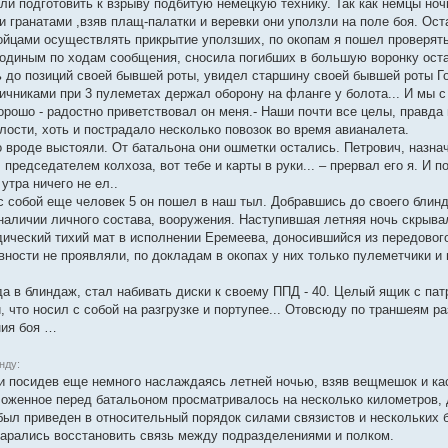
ли подготовить к взрыву подбитую немецкую технику. Так как немцы но
 гранатами ,взяв плащ-палатки и веревки они уползли на поле боя. Ост
бойцами осуществлять прикрытие уползших, по окопам я пошел проверять
лодиным по ходам сообщения, сносила погибших в большую воронку ост
 до позиций своей бывшей роты, увидел старшину своей бывшей роты Го
ничниками при 3 пулеметах держал оборону на фланге у болота... И мы с
орошо - радостно приветствовал он меня.- Наши почти все целы, правда
лости, хоть и пострадало несколько повозок во время авианалета.
о вроде выстояли. От батальона они ошметки остались. Петрович, назна
л председателем колхоза, вот тебе и карты в руки... – прервал его я. И
утра ничего не ел..
 с собой еще человек 5 он пошел в наш тыл. Добравшись до своего блин
 наличии личного состава, вооружения. Наступившая летняя ночь скрыв
ический тихий мат в исполнении Еремеева, доносившийся из передового 
вности не проявляли, по докладам в окопах у них только пулеметчики и
а в блиндаж, стал набивать диски к своему ППД - 40. Целый ящик с пат
, что носил с собой на разгрузке и портупее... Отовсюду по траншеям р
ния боя …
нду:
 и посидев еще немного наслаждаясь летней ночью, взяв вещмешок и ка
ложенное перед батальоном просматривалось на несколько километров
был приведен в относительный порядок силами связистов и нескольких б
тарались восстановить связь между подразделениями и полком.