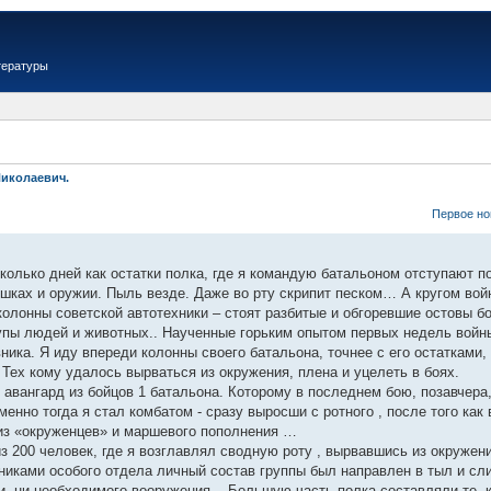
тературы
Николаевич.
Первое но
олько дней как остатки полка, где я командую батальоном отступают 
шках и оружии. Пыль везде. Даже во рту скрипит песком… А кругом войн
олонны советской автотехники – стоят разбитые и обгоревшие остовы бо
рупы людей и животных.. Наученные горьким опытом первых недель войн
ника. Я иду впереди колонны своего батальона, точнее с его остатками,
 Тех кому удалось вырваться из окружения, плена и уцелеть в боях.
авангард из бойцов 1 батальона. Которому в последнем бою, позавчера,
менно тогда я стал комбатом - сразу выросши с ротного , после того как
 из «окруженцев» и маршевого пополнения …
из 200 человек, где я возглавлял сводную роту , вырвавшись из окруже
никами особого отдела личный состав группы был направлен в тыл и сл
ки, ни необходимого вооружения. . Большую часть полка составляли те,