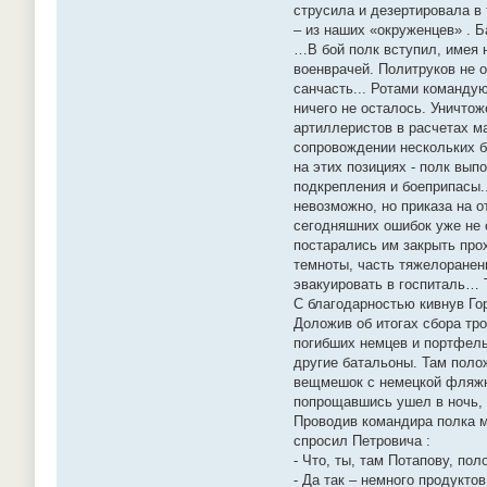
струсила и дезертировала в
– из наших «окруженцев» . 
…В бой полк вступил, имея н
военврачей. Политруков не 
санчасть... Ротами команду
ничего не осталось. Уничтож
артиллеристов в расчетах ма
сопровождении нескольких бр
на этих позициях - полк вы
подкрепления и боеприпасы.
невозможно, но приказа на о
сегодняшних ошибок уже не 
постарались им закрыть про
темноты, часть тяжелоранены
эвакуировать в госпиталь… 
С благодарностью кивнув Го
Доложив об итогах сбора тр
погибших немцев и портфель
другие батальоны. Там полож
вещмешок с немецкой фляжко
попрощавшись ушел в ночь,
Проводив командира полка мы
спросил Петровича :
- Что, ты, там Потапову, по
- Да так – немного продукто