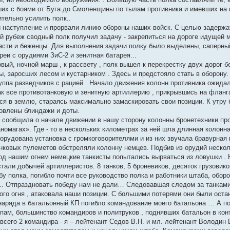
их с боями от Буга до Смоленщины по тылам противника и имевших на 
тельно усилить полк..
 наступление и прорвали линию обороны наших войск. С целью задержа
й рубеж сводный полк получил задачу - закрепиться на дороге идущей м
асти и беженцы. Для выполнения задачи полку было выделены, саперны
реи с орудиями ЗиС-2 и зенитная батарея...
овый, ночной марш , к рассвету , полк вышел к перекрестку двух дорог
ы, заросших лесом и кустарником . Здесь и предстояло стать в оборону
ппа разведчиков с рацией . Начало движения колонн противника ожидало
лак все противотанковую и зенитную артиллерию , прикрывшись на фланг
ся в землю, стараясь максимально замаскировать свои позиции. К утру
овлены блиндажи и доты.
а сообщила о начале движении в нашу сторону колонны бронетехники про
номагах». Где - то в нескольких километрах за ней шла длинная колонна 
борудована установка с громкоговорителями и из них звучала бравурная
нковых пулеметов обстреляли колонну немцев. Подбив из орудий нескол
Под нашим огнем немецкие танкисты попытались вырваться из ловушки . 
тали добычей артиллеристов. 8 танков, 5 броневиков, десяток грузовико
у полка, погибло почти все руководство полка и работники штаба, обор
. Отпраздновать победу нам не дали… Следовавшая следом за танками
ого огня , атаковала наши позиции. С большими потерями они были ост
наряда в батальонный КП погибло командование моего батальона … А по
пам, большинство командиров и политруков , поднявших батальон в кон
 всего 2 командира - я – лейтенант Седов В.Н. и мл. лейтенант Володи