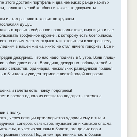
сле этого достали портфель и два немецких ранца набитых
, палка копченой колбасы и какие - то документы.
ки и стал разливать коньяк по кружкам .
 расслабляя душу…
ились отправить собранное продовольствие, амуницию и все
ользовать трофейное оружие , к которому есть боеприпасы.
всех по своим местам отдыхать и готовиться к завтрашнему
ледним в нашей жизни, никто не стал ничего говорить. Все и
предив дежурных, что нас надо поднять в 5 утра. Взяв плащ-
авив в блиндаже спать Володина, дежурных наблюдателей и
ких связистов, ординарца, нескольких разведчиков пришел
сь в блиндаж и увидев термос с чистой водой попросил
шенка и галеты есть, чайку подогреем!
лет и послал одного из связистов подогреть котелок с
ии в полку..
ота , через позиции артиллеристов ударили ему в тыл и
едчиков, саперов, связистов, музыкантов и химиков спасла
ожены, а частью загнаны в болото, где до сих пор и
огромные потери. Под огнем противника часть бойцов