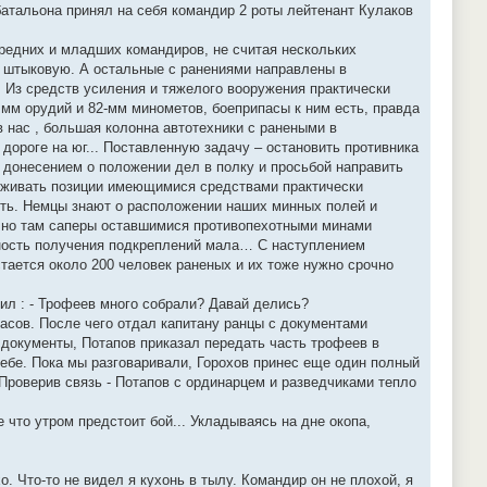
батальона принял на себя командир 2 роты лейтенант Кулаков
средних и младших командиров, не считая нескольких
в штыковую. А остальные с ранениями направлены в
… Из средств усиления и тяжелого вооружения практически
 мм орудий и 82-мм минометов, боеприпасы к ним есть, правда
в нас , большая колонна автотехники с ранеными в
 дороге на юг... Поставленную задачу – остановить противника
 донесением о положении дел в полку и просьбой направить
держивать позиции имеющимися средствами практически
есть. Немцы знают о расположении наших минных полей и
 – но там саперы оставшимися противопехотными минами
ятность получения подкреплений мала… С наступлением
тается около 200 человек раненых и их тоже нужно срочно
ил : - Трофеев много собрали? Давай делись?
асов. После чего отдал капитану ранцы с документами
документы, Потапов приказал передать часть трофеев в
 себе. Пока мы разговаривали, Горохов принес еще один полный
Проверив связь - Потапов с ординарцем и разведчиками тепло
 что утром предстоит бой... Укладываясь на дне окопа,
о. Что-то не видел я кухонь в тылу. Командир он не плохой, я