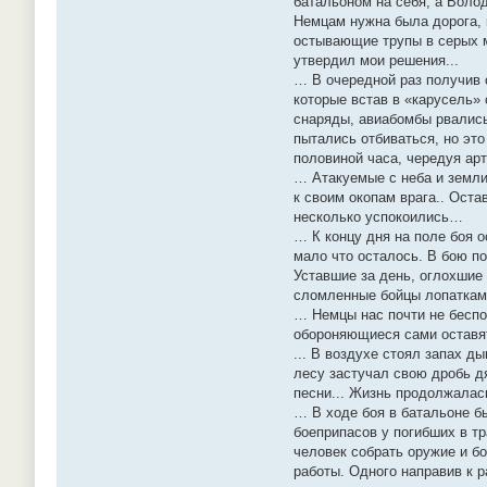
батальоном на себя, а Воло
Немцам нужна была дорога, 
остывающие трупы в серых м
утвердил мои решения...
… В очередной раз получив 
которые встав в «карусель»
снаряды, авиабомбы рвались
пытались отбиваться, но эт
половиной часа, чередуя ар
… Атакуемые с неба и земли
к своим окопам врага.. Оста
несколько успокоились…
… К концу дня на поле боя о
мало что осталось. В бою по
Уставшие за день, оглохшие
сломленные бойцы лопатками
… Немцы нас почти не беспо
обороняющиеся сами оставят 
... В воздухе стоял запах д
лесу застучал свою дробь д
песни... Жизнь продолжала
… В ходе боя в батальоне б
боеприпасов у погибших в т
человек собрать оружие и б
работы. Одного направив к р