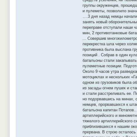
группы окруженцев, прошедш
и пулеметы, позволило значи
….3 дня назад немцы начали
занять новый оборонительны
переправе отступали наши ч
мин, 2 противотанковые бата
... Совершив многокилометр
перекрестка шла через холм
противника была выслана гру
позиций . Собрав в один ку
батальоны стали закапывать
пулеметные позиции. Подгот
Около 9 часов утра разведк
мотоциклах и нескольких «Га
одном из грузовиков была о
из засады огнем пушек и ста
и стали расстреливать ее. 
но подорвавшись на минах, с
немцев, прорвавшихся к штаб
батальона капитан Потапов…
артиллерийского и минометн
тяжелого артиллерийского с
приблизившихся к нашим око
прервана. В строю осталось