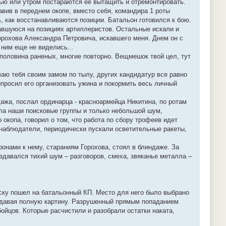
чью или утром постараются ее вытащить и отремонтировать.
авив в переднем окопе, вместо себя, командира 1 роты
, как восстанавливаются позиции. Батальон готовился к бою.
авшуюся на позициях артиллеристов. Остальные искали и
рохова Александра Петровича, искавшего меня. Днем он с
 ним еще не виделись...
 половина раненых, многие повторно. Вещмешок твой цел, тут
чаю тебя своим замом по тылу, других кандидатур все равно
 попросил его организовать ужина и покормить весь личный
дажа, послал ординарца - красноармейца Никитина, по ротам
ала наши поисковые группы и только небольшой шум,
окопа, говорил о том, что работа по сбору трофеев идет
 наблюдатели, периодически пускали осветительные ракеты,
ронами к нему, стараниям Горохова, стоял в блиндаже. За
аздавался тихий шум – разговоров, смеха, звяканье металла –
ску пошел на батальонный КП. Место для него было выбрано
, давая полную картину. Разрушенный прямым попаданием
ойцов. Которые расчистили и разобрали остатки наката,