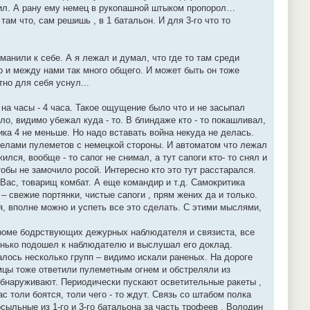
ожил. А рану ему немец в рукопашной штыком пропорол…
ам что, сам решишь , в 1 батальон. И для 3-го что то
манили к себе. А я лежал и думал, что где то там среди
бо и между нами так много общего. И может быть он тоже
но для себя уснул...
на часы - 4 часа. Такое ощущение было что и не засыпал
о, видимо убежал куда - то. В блиндаже кто - то покашливал,
ика 4 не меньше. Но надо вставать война некуда не делась.
релами пулеметов с немецкой стороны. И автоматом что лежал
ся, вообще - то сапог не снимал, а тут сапоги кто- то снял и
обы не замочило росой. Интересно кто это тут расстарался.
 Вас, товарищ комбат. А еще командир и т.д. Самокритика
– свежие портянки, чистые сапоги , прям жених да и только.
я, вполне можно и успеть все это сделать. С этими мыслями,
Кроме бодрствующих дежурных наблюдателя и связиста, все
онько подошел к наблюдателю и выслушал его доклад.
алось несколько групп – видимо искали раненых. На дороге
емцы тоже ответили пулеметным огнем и обстреляли из
обнаруживают. Периодически пускают осветительные ракеты ,
 толи боятся, толи чего - то ждут. Связь со штабом полка
сыльные из 1-го и 3-го батальона за часть трофеев . Володин