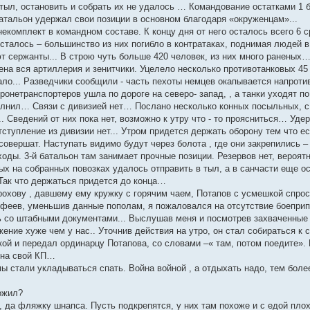
 тыл, остановить и собрать их не удалось … Командование остатками 1 
Батальон удержал свои позиции в основном благодаря «окруженцам»...
екомплект в командном составе. К концу дня от него осталось всего 6 
осталось – большинство из них погибло в контратаках, поднимая людей 
ют сержанты... В строю чуть больше 420 человек, из них много раненых
ена вся артиллерия и зенитчики. Уцелело несколько противотанковых 45
ло... Разведчики сообщили - часть пехоты немцев окапывается напроти
онетранспортеров ушла по дороге на северо- запад, , а танки уходят по
полнил… Связи с дивизией нет… Послано несколько конных посыльных, с
.. Сведений от них пока нет, возможно к утру что - то проясниться… У
тступление из дивизии нет... Утром придется держать оборону тем что 
совершат. Наступать видимо будут через болота , где они закрепились
ходы. 3-й батальон там занимает прочные позиции. Резервов нет, веро
х на собранных повозках удалось отправить в тыл, а в санчасти еще ос
Так что держаться придется до конца…
рохову , давшему ему кружку с горячим чаем, Потапов с усмешкой спрос
офеев, уменьшив данные пополам, я пожаловался на отсутствие боеприп
 со штабными документами... Выслушав меня и посмотрев захваченные 
ение хуже чем у нас.. Уточнив действия на утро, он стал собираться к
й и передал ординарцу Потапова, со словами –« там, потом поедите». 
 на свой КП…
 стали укладываться спать. Война войной , а отдыхать надо, тем более
ложил?
в, да фляжку шнапса. Пусть подкрепятся, у них там похоже и с едой плох