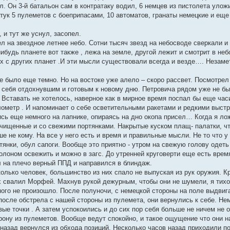
ил. Он 3-й батальон сам в контратаку водил, 6 немцев из пистолета ул
тук 5 пулеметов с боеприпасами, 10 автоматов, гранаты немецкие и еще т
, и тут же уснул, засопел.
ел на звездное летнее небо. Сотни тысяч звезд на небосводе сверкали и 
 нибудь планете вот также , лежа на земле, другой лежит и смотрит в не
х с других планет .И эти мысли существовали всегда и везде…. Незамет
 было еще темно. Но на востоке уже алело – скоро рассвет. Посмотрел 
 себя отдохнувшим и готовым к новому дню. Петровича рядом уже не был
.. Вставать не хотелось, наверное как в мирное время поспал бы еще час
илометр . И напоминает о себе осветительными ракетами и редкими выст
ь еще немного на лапнике, опираясь на дно окопа присел… Когда я ложил
ачищенные и со свежими портянками. Накрытые куском плащ- палатки, чт
ше не кому. На все у него есть и время и правильные мысли. Не то что у
янки, обул сапоги. Вообще это приятно - утром на свежую голову одеть 
олоном освежить и можно в загс. До утренней круговерти еще есть врем
л на плечо верный ППД и направился в блиндаж.
олько человек, большинство из них спало не выпуская из рук оружия. 
их свалил Морфей. Махнув рукой дежурным, чтобы они не шумели, я тих
ного не произошло. После полуночи, с немецкой стороны на поле выдвиг
 после обстрела с нашей стороны из пулемета, они вернулись к себе. Н
ые точки . А затем успокоились и до сих пор себя больше не ничем не 
ону из пулеметов. Вообще ведут спокойно, и такое ощущение что они нас
назад вернулся из обхода позиций. Несколько часов назад приходили по