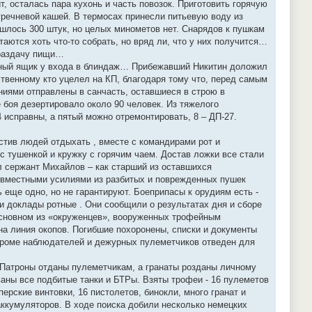
, осталась пара кухонь и часть повозок. Приготовить горячую
 гречневой кашей. В термосах принесли питьевую воду из
нашлось 300 штук, но целых минометов нет. Снарядов к пушкам
таются хоть что-то собрать, но вряд ли, что у них получится…
 раздачу пищи…
ронный ящик у входа в блиндаж… Прибежавший Никитин доложил
твенному кто уцелел на КП, благодаря тому что, перед самым
ениями отправлены в санчасть, оставшиеся в строю в
 боя дезертировало около 90 человек. Из тяжелого
 исправны, а пятый можно отремонтировать, 8 – ДП-27.
стив людей отдыхать , вместе с командирами рот и
с тушенкой и кружку с горячим чаем. Достав ложки все стали
 сержант Михайлов – как старший из оставшихся
 Совместными усилиями из разбитых и поврежденных пушек
 еще одно, но не гарантируют. Боеприпасы к орудиям есть -
ли доклады ротные . Они сообщили о результатах дня и сборе
в основном из «окруженцев», вооруженных трофейным
а линия окопов. Погибшие похоронены, списки и документы
 кроме наблюдателей и дежурных пулеметчиков отведен для
. Патроны отданы пулеметчикам, а гранаты розданы личному
аны все подбитые танки и БТРы. Взяты трофеи - 16 пулеметов
перские винтовки, 16 пистолетов, бинокли, много гранат и
аккумуляторов. В ходе поиска добили несколько немецких