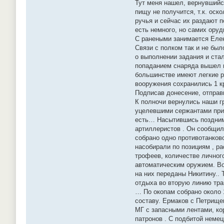
Тут меня нашел, вернувшийся
пищу не получится, т.к. оск
ручья и сейчас их раздают п
есть немного, но самих оруд
С ранеными занимается Еле
Связи с полком так и не бы
о выполнении задания и ста
попаданием снаряда вышел в 
большинстве имеют легкие ра
вооружения сохранились 1 к
Подписав донесение, отправ
К полночи вернулись наши г
уцелевшими сержантами пришл
есть… Насытившись поздним
артиллеристов . Он сообщил
собрано одно противотанково
насобирали по позициям , ра
трофеев, количестве личног
автоматическим оружием. Во
на них переданы Никитину..
отдыха во вторую линию тр
… По окопам собрано около 
составу. Ермаков с Петрище
МГ с запасными лентами, кор
патронов . С подбитой неме