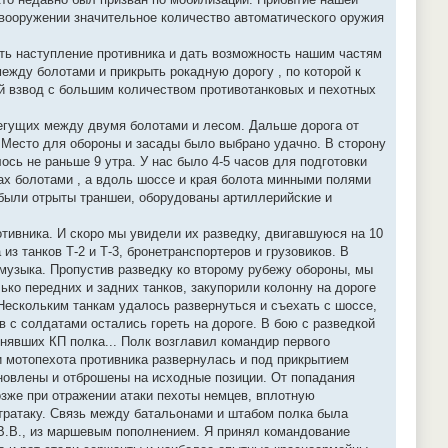
вооружении значительное количество автоматического оружия
ть наступление противника и дать возможность нашим частям
ежду болотами и прикрыть рокадную дорогу , по которой к
й взвод с большим количеством противотанковых и пехотных
 бегущих между двумя болотами и лесом. Дальше дорога от
. Место для обороны и засады было выбрано удачно. В сторону
сь не раньше 9 утра. У нас было 4-5 часов для подготовки
ах болотами , а вдоль шоссе и края болота минными полями
 были отрыты траншеи, оборудованы артиллерийские и
тивника. И скоро мы увидели их разведку, двигавшуюся на 10
из танков Т-2 и Т-3, бронетранспортеров и грузовиков. В
 музыка. Пропустив разведку ко второму рубежу обороны, мы
ько передних и задних танков, закупорили колонну на дороге
Нескольким танкам удалось развернуться и съехать с шоссе,
в с солдатами остались гореть на дороге. В бою с разведкой
онявших КП полка... Полк возглавил командир первого
 мотопехота противника развернулась и под прикрытием
ановлены и отброшены на исходные позиции. От попадания
зже при отражении атаки пехоты немцев, вплотную
тратаку. Связь между батальонами и штабом полка была
н В.В., из маршевым пополнением. Я принял командование