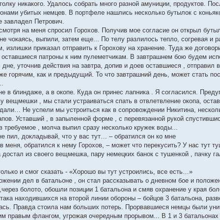
 толку никакого. Удалось собрать много разной амуниции, продуктов. По
онами убитых немцев. В портфеле нашлись несколько бутылок с коньяком
е завладел Петрович.
 смотря на меня спросил Горохов. Получив мое согласие он открыл бутыл
не чокаясь, выпили, затем еще... По телу разлилось тепло, согревая и
, излишки приказал отправить к Горохову на хранение. Туда же договор
в оставшиеся патроны к ним пулеметчикам. В завтрашнем бою будем исп
дне, уточнив действия на завтра, допив и доев оставшиеся , отправил 
е горячим, как и предыдущий. То что завтрашний день, может стать пос
и…
 в блиндаже, а в окопе. Куда он принес лапника . Я согласился. Преду
ву вещмешки , мы стали устраиваться спать в отвлетвление окопа, ост
дали… Не успели мы устроиться как в сопровождении Никитина, несколь
апов. Уставший , в запыленной форме , с перевязанной рукой спустивши
в требуемое , молча выпил сразу несколько кружек воды...
 не пил, докладывай, что у вас тут… – обратился он ко мне
ив меня, обратился к нему Горохов, – может что перекусить? У нас тут ту
 достал из своего вещмешка, пару немецких банок с тушенкой , пачку га
олько и смог сказать - «Хорошо вы тут устроились, все есть…»
жении дел в батальоне , он стал рассказывать о дневном бое и положен
,через болото, обошли позиции 1 батальона и смяв охранение у края бол
така находившихся на второй линии обороны – бойцов 3 батальона, разв
ась. Правда стоила нам больших потерь. Прорвавшиеся немцы были уничт
им правым флангом, угрожая очередным прорывом... В 1 и 3 батальонах 