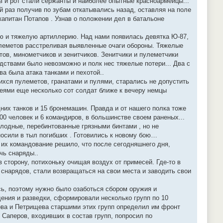
 и рот стали сержанты и наиболее опытные красноармейцы...
 раз получив по зубам откатывались назад, оставляя на поле
питан Потапов . Узнав о положении дел в батальоне
ию и тяжелую артиллерию. Над нами появилась девятка Ю-87,
улеметов расстреливая выявленные очаги обороны. Тяжелые
тов, минометчиков и зенитчиков. Зенитчики и пулеметчики
дствами было невозможно и полк нес тяжелые потери... Два с
а была атака танками и пехотой..
ихся пулеметов, гранатами и пулями, старались не допустить
шеями еще несколько сот солдат ближе к вечеру немцы
дних танков и 15 бронемашин. Правда и от нашего полка тоже
100 человек и 6 командиров, в большинстве своем раненых...
олодные, перебинтованные грязными бинтами , но не
осили в тыл погибших . Готовились к новому бою…
их командование решило, что после сегодняшнего дня,
чь снаряды..
в сторону, потихоньку очищая воздух от примесей. Где-то в
снарядов, стали возвращаться на свои места и заводить свои
ь, поэтому нужно было озаботься сбором оружия и
ения и разведки, сформировали несколько групп по 10
ова и Петрищева старшими этих групп определил им фронт
 Саперов, входивших в состав групп, попросил по