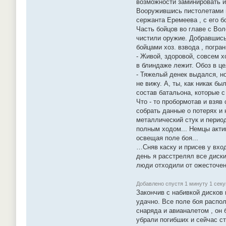
возможности заминировать и
Вооружившись пистолетами и
сержанта Еремеева , с его 
Часть бойцов во главе с Во
чистили оружие. Добравшись
бойцами хоз. взвода , погра
- Живой, здоровой, совсем х
в блиндаже лежит. Обоз в це
- Тяжелый денек выдался, н
не вижу. А, ты, как никак бы
состав батальона, которые с 
Что - то пробормотав и взяв
собрать данные о потерях и
металлический стук и период
полным ходом... Немцы акти
освещая поле боя...
…Сняв каску и присев у вход
день я расстрелял все диски
люди отходили от ожесточе
Добавлено спустя 1 минуту 1 секу
Закончив с набивкой дисков
удачно. Все поле боя распо
снаряда и авианалетом , он 
убрали погибших и сейчас с