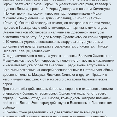
Герой Советского Союза, Герой Социалистического руда, кавалер 5
орденов Ленина, прототип Роберта Джордана в повести Хемингуэя
«По ком звонит колокол», известен под псевдонимами «Муха-
Михальский» (Польша), «Стрик» (Испания), «Кирилл» (Китай),
«Роман»). Опытный разведчик-чекист, он прекрасно знал эти места,
где еще в Гражданскую войну командовал партизанским отрядом.
Знание местной обстановки и наличие там довоенной агентуры
облегчило его работу. За два месяца Орловскому со своим отрядом
в 10 человек удалось восстановить старую агентурную сеть и
дополнить её подпольщиками в Барановичах, Ляховичах, Пинске,
Несвиже, Клецке, Ганцевичах.
Отряд разместился в лесу на участке лесника Василия Халецкого в
Машуковском лесу. Он непрерывно пополняется местными жителями
и насчитывает уже более 200 человек. Среди вновь вступивших в
него были бежавшие из лагерей военнопленные и жители ближайших
деревень Голынь, Машуки, Лисково, Синявка и других. Пришли в
него и чудом спасшиеся от массового расстрела барановические
евреи.
Для того чтобы действовать более маневренно и охватывать своими
операциями большую территорию, Орловский отделил от своего
отряда «Соколы» отряд им. Кирова, командиром которого назначен
лейтенант Ботин. Этот отряд действует в Бытенском и Ляховичском
районах.
«Соколы» тоже разделились на две группы: часть бойцов (для
диверсионной и разведывательной работы) осталась на прежней