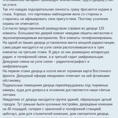
на утесе.
Так что каждая подозрительная личность сразу бросается охране в
глаза. Хорошо, что партизаны наблюдение вели со стороны и
старались не афишировать свое присутствие. Поэтому усиления
охраны не отмечается.
Согласно представленной разведупром справки во дворце 133
комнаты. Большинство дверей комнат немцами обшиты металлом и
звуконепроницаемым материалом. Все комнаты телефонизированы.
На одной из башен дворца установлена мачта мощной радиостанции,
сама рация находится на узле связи расположившегося в трех
комнатах на третьем этаже. В двух из них размещено аппаратура
радио- и телефонной связи, а в третьей сидит шифровальщик.
Дежурная смена на узле связи – радиотелеграфист и
шифровальщик.
На первом этаже дворца в холле висит огромная карта Восточного
фронта. Дежурный офицер ежедневно отмечает на ней флажками
обстановку.
Подвальные помещения дворца переоборудованы под тюремные
камеры, куда для допроса в основном доставляются наши сбитые
летчики.
Невдалеке от дворца находится группа зданий, образующих целый
городок. Тут раньше были кухонные постройки, дворцовые конюшни
на 40 лошадей, галерея с прачечной и телефонной станцией,
цейхгауз, дом для служителей конюшни, дом смотрителя дворца,