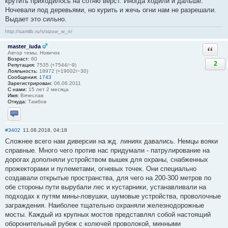
крутить приходилось на сотню верст. Иногда ходили и дальше.
Ночевали под деревьями, но курить и жечь огни нам не разрешали.
Выдает это сильно.
http://samlib.ru/s/sizow_w_n/
master_iuda
Ответи
Автор темы, Новичок
Возраст:
60
2
Репутация:
7535 (+7544/−9)
Лояльность:
18972 (+19002/−30)
Сообщения:
1743
Зарегистрирован:
06.06.2011
С нами:
15 лет 2 месяца
Имя:
Вячеслав
Откуда:
Тамбов
Отправить личное сообщение
#3402
11.08.2018, 04:18
Сложнее всего нам диверсии на жд. линиях давались. Немцы вояки
справные. Много чего против нас придумали - патрулирование на
дорогах дополняли устройством вышек для охраны, снабженных
прожекторами и пулеметами, огневых точек. Они специально
создавали открытые пространства, для чего на 200-300 метров по
обе стороны пути вырубали лес и кустарники, устанавливали на
подходах к путям мины-ловушки, шумовые устройства, проволочные
заграждения. Наиболее тщательно охраняли железнодорожные
мосты. Каждый из крупных мостов представлял собой настоящий
оборонительный рубеж с колючей проволокой, минными