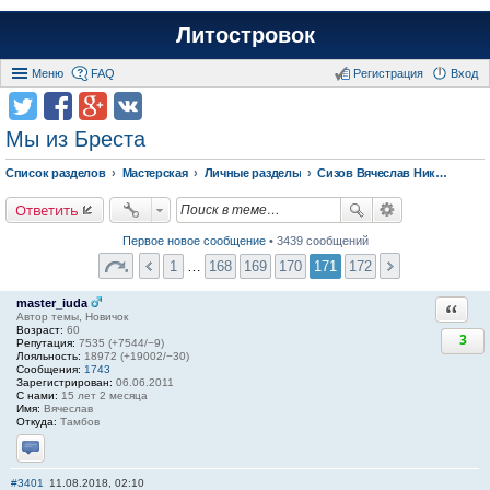
Литостровок
Меню
FAQ
Регистрация
Вход
Мы из Бреста
Список разделов
Мастерская
Личные разделы
Сизов Вячеслав Николаевич.
Ответить
Первое новое сообщение
• 3439 сообщений
1
…
168
169
170
171
172
master_iuda
Ответи
Автор темы, Новичок
Возраст:
60
3
Репутация:
7535 (+7544/−9)
Лояльность:
18972 (+19002/−30)
Сообщения:
1743
Зарегистрирован:
06.06.2011
С нами:
15 лет 2 месяца
Имя:
Вячеслав
Откуда:
Тамбов
Отправить личное сообщение
#3401
11.08.2018, 02:10