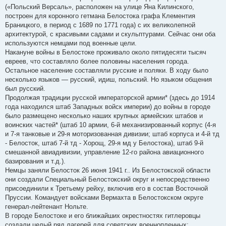
(«Польский Версаль», расположен на улице Яна Килинского,
построен для коронного гетмана Белостока графа Клементия
Браницкого, в период с 1689 по 1771 года) с их великолепной
архитектурой, с красивыми садами и скульптурами. Сейчас они оба
используются немцами под военные цели.
Накануне войны в Белостоке проживало около пятидесяти тысяч
евреев, что составляло более половины населения города.
Остальное население составляли русские и поляки. В ходу было
несколько языков — русский, идиш, польский. Но языком общения
был русский.
Продолжая традиции русской императорской армии* (здесь до 1914
года находился штаб Западных войск империи) до войны в городе
было размещено несколько наших крупных армейских штабов и
воинских частей* (штаб 10 армии, 6-й механизированный корпус (4-я
и 7-я танковые и 29-я моторизованная дивизии; штаб корпуса и 4-й тд
- Белосток, штаб 7-й тд - Хорощ, 29-я мд у Белостока), штаб 9-й
смешанной авиадивизии, управление 12-го района авиационного
базирования и т.д.).
Немцы заняли Белосток 26 июня 1941 г.. Из Белостокской области
они создали Специальный Белостокский округ и непосредственно
присоединили к Третьему рейху, включив его в состав Восточной
Пруссии. Командует войсками Вермахта в Белостокском округе
генерал-лейтенант Нольте.
В городе Белостоке и его ближайших окрестностях гитлеровцы
создали целый ряд лагерей для советских военнопленных: