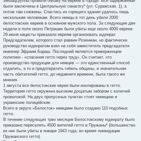
эйнзацгруппы провели облаву на евреев в городе. Все задержанные
были заключены в Центральную синагогу* (ул. Суражская, 1), а
потом там сожжены. Спастись из горящего здания удалось лишь
нескольким человекам. Всего немцы в тот день убили 2000
белостокских евреев в основном мужского пола. За следующие две
недели в поле около Петрашек были убиты еще около 4000 евреев.
29 июня нацисты приказали евреям организовать юденрат.
Председателем, которого стал раввин Розенман, но фактически
руководство юденратом взял на себя заместитель председателя
инженер Эфраим Бараш. Последний является приверженцем
политики - «спасения гетто через труд». Он считает, что
производство продукции для немцев — это единственный способ
отдалить, а то и предотвратить гибель общины, и значительная
часть обитателей гетто, до недавнего времени, была такого же
мнения.
1 августа все белостокские евреи были изолированы в гетто.
Территория гетто окружена высоким дощатым забором с колючей
проволокой. На двух пропускных пунктах стоят немецкие и
украинские полицейские.
Всего в округе «Белосток» немцами было создано 110 подобных
гетто.
В течение следующих трех месяцев Белостокскому юденрату было
приказано переселить 4500 жителей гетто в Пружаны* (большинство
из них были убиты в январе 1943 года, во время ликвидации
Пружанского гетто).