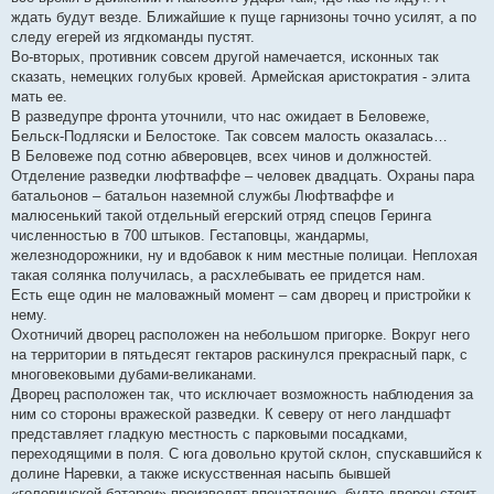
ждать будут везде. Ближайшие к пуще гарнизоны точно усилят, а по
следу егерей из ягдкоманды пустят.
Во-вторых, противник совсем другой намечается, исконных так
сказать, немецких голубых кровей. Армейская аристократия - элита
мать ее.
В разведупре фронта уточнили, что нас ожидает в Беловеже,
Бельск-Подляски и Белостоке. Так совсем малость оказалась…
В Беловеже под сотню абверовцев, всех чинов и должностей.
Отделение разведки люфтваффе – человек двадцать. Охраны пара
батальонов – батальон наземной службы Люфтваффе и
малюсенький такой отдельный егерский отряд спецов Геринга
численностью в 700 штыков. Гестаповцы, жандармы,
железнодорожники, ну и вдобавок к ним местные полицаи. Неплохая
такая солянка получилась, а расхлебывать ее придется нам.
Есть еще один не маловажный момент – сам дворец и пристройки к
нему.
Охотничий дворец расположен на небольшом пригорке. Вокруг него
на территории в пятьдесят гектаров раскинулся прекрасный парк, с
многовековыми дубами-великанами.
Дворец расположен так, что исключает возможность наблюдения за
ним со стороны вражеской разведки. К северу от него ландшафт
представляет гладкую местность с парковыми посадками,
переходящими в поля. С юга довольно крутой склон, спускавшийся к
долине Наревки, а также искусственная насыпь бывшей
«головинской батареи» производят впечатление, будто дворец стоит