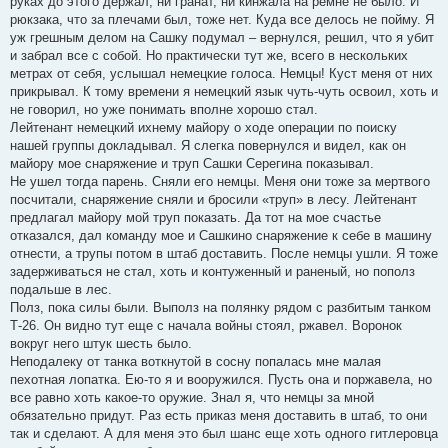
руках до этого держал, ни гранат, ни кинжала на ремне не было. И
рюкзака, что за плечами был, тоже нет. Куда все делось не пойму. Я
уж грешным делом на Сашку подумал – вернулся, решил, что я убит
и забрал все с собой. Но практически тут же, всего в нескольких
метрах от себя, услышал немецкие голоса. Немцы! Куст меня от них
прикрывал. К тому времени я немецкий язык чуть-чуть освоил, хоть и
не говорил, но уже понимать вполне хорошо стал.
Лейтенант немецкий ихнему майору о ходе операции по поиску
нашей группы докладывал. Я слегка повернулся и видел, как он
майору мое снаряжение и труп Сашки Серегина показывал.
Не ушел тогда парень. Сняли его немцы. Меня они тоже за мертвого
посчитали, снаряжение сняли и бросили «труп» в лесу. Лейтенант
предлагал майору мой труп показать. Да тот на мое счастье
отказался, дал команду мое и Сашкино снаряжение к себе в машину
отнести, а трупы потом в штаб доставить. После немцы ушли. Я тоже
задерживаться не стал, хоть и контуженный и раненый, но пополз
подальше в лес.
Полз, пока силы были. Выполз на полянку рядом с разбитым танком
Т-26. Он видно тут еще с начала войны стоял, ржавел. Воронок
вокруг него штук шесть было.
Неподалеку от танка воткнутой в сосну попалась мне малая
пехотная лопатка. Ею-то я и вооружился. Пусть она и поржавела, но
все равно хоть какое-то оружие. Знал я, что немцы за мной
обязательно придут. Раз есть приказ меня доставить в штаб, то они
так и сделают. А для меня это был шанс еще хоть одного гитлеровца