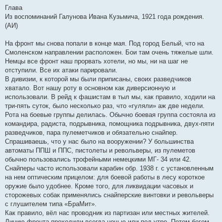
Глава
Из воспоминаний Галунова Ивана Кузьмича, 1921 года рождения.
(АИ)
На фронт мы снова попали в конце мая. Под город Белый, что на
Смоленском направлении расположен. Бои там очень тяжелые шли.
Немцы все фронт наш прорвать хотели, но мы, ни на шаг не
отступили. Все их атаки парировали.
В дивизии, к которой мы были приписаны, своих разведчиков
хватало. Вот нашу роту в основном как диверсионную и
использовали. В рейд к фашистам в тыл мы, как правило, ходили на
три-пять суток, было несколько раз, что «гуляли» аж две недели.
Рота на боевые группы делилась. Обычно боевая группа состояла из
командира, радиста, подрывника, помощника подрывника, двух-пяти
разведчиков, пара пулеметчиков и обязательно снайпер.
Спрашиваешь, что у нас было на вооружении? У большинства
автоматы ППШ и ППС, пистолеты и револьверы, из пулеметов
обычно пользовались трофейными немецкими МГ- 34 или 42.
Снайперы часто использовали карабин обр. 1938 г. с установленным
на нем оптическим прицелом: для боевой работы в лесу короткое
оружие было удобнее. Кроме того, для ликвидации часовых и
сторожевых собак применялись снайперские винтовки и револьверы
с глушителем типа «БраМит».
Как правило, вёл нас проводник из партизан или местных жителей.
Линию фронта проходили всегда ночью или под утро. Потом бегом