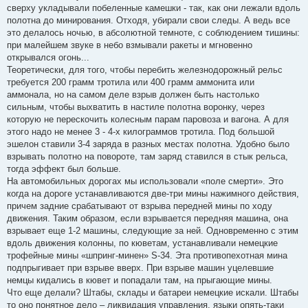
сверху укладывали побеленные камешки - так, как они лежали вдоль
полотна до минирования. Отходя, убирали свои следы. А ведь все
это делалось ночью, в абсолютной темноте, с соблюдением тишины:
при малейшем звуке в небо взмывали ракеты и мгновенно
открывался огонь...
Теоретически, для того, чтобы перебить железнодорожный рельс
требуется 200 грамм тротила или 400 грамм аммонита или
аммонала, но на самом деле взрыв должен быть настолько
сильным, чтобы выхватить в настиле полотна воронку, через
которую не перескочить колесным парам паровоза и вагона. А для
этого надо не менее 3 - 4-х килограммов тротила. Под большой
эшелон ставили 3-4 заряда в разных местах полотна. Удобно было
взрывать полотно на повороте, там заряд ставился в стык рельса,
тогда эффект был больше.
На автомобильных дорогах мы использовали «поле смерти». Это
когда на дороге устанавливаются две-три мины нажимного действия,
причем задние срабатывают от взрыва передней мины по ходу
движения. Таким образом, если взрывается передняя машина, она
взрывает еще 1-2 машины, следующие за ней. Одновременно с этим
вдоль движения колонны, по кюветам, устанавливали немецкие
трофейные мины «шпринг-минен» S-34. Эта противопехотная мина
подпрыгивает при взрыве вверх. При взрыве машин уцелевшие
немцы кидались в кювет и попадали там, на прыгающие мины.
Что еще делали? Штабы, склады и батареи немецкие искали. Штабы
то оно понятное дело – ликвидация управления, языки опять-таки