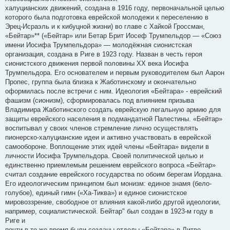
халуцианских движений, создана в 1916 году, первоначальной целью
которого была подготовка еврейской молодежи к переселению в
Эрец-Исраэль и к кибуцной жизни) во главе с Хайкой Гроссман,
«Бейтар»** («Бейтар» или Бетар Брит Иосеф Трумпельдор — «Союз
имени Иосифа Трумпельдора» — молодёжная сионистская
организация, создана в Риге в 1923 году. Назван в честь героя
сионистского движения первой половины XX века Иосифа
Трумпельдора. Его основателем и первым руководителем был Аарон
Пропес, группа была близка к Жаботинскому и окончательно
оформилась после встречи с ним. Идеология «Бейтара» - еврейский
фашизм (сионизм), сформировалась под влиянием призыва
Владимира Жаботинского создать еврейскую легальную армию для
защиты еврейского населения в подмандатной Палестины. «Бейтар»
воспитывал у своих членов стремление лично осуществлять
пионерско-халуцианские идеи и активно участвовать в еврейской
самообороне. Воплощение этих идей члены «Бейтара» видели в
личности Иосифа Трумпельдора. Своей политической целью и
единственно приемлемым решением еврейского вопроса «Бейтар»
считал создание еврейского государства по обоим берегам Иордана.
Его идеологическим принципом был монизм: единое знамя (бело-
голубое), единый гимн («Ха-Тиква») и единое сионистское
мировоззрение, свободное от влияния какой-либо другой идеологии,
например, социалистической. Бейтар" был создан в 1923-м году в
Риге и
почти в то же время были созданы отделы «Бейтара» в Литве,