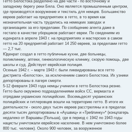
Гетто Белостока разделено на две части - по восточному и
западному берегу реки Бяла. Оно является промышленным центром,
где производятся вооружение и текстиль для немцев. Большинство
евреев работает на предприятиях в гетто, в то время как
незначительная часть трудились на немецких заводах и
организациях за его пределами. По сообщению агента даже в
гестапо в качестве уборщиков работают евреи. По сведениям из
юденрата в апреле 1943 г. на предприятиях и мастерских в самом
гетто на 20 предприятий работает 14 250 евреев, за пределами гетто
— 2,7 тыс.
Юденрат создал в гетто публичные кухни, две больницы,
поликлинику, аптеки, гинекологическую клинику, скорую помощь, две
школы и суд. Действует еврейская полиция.
Осенью 1942 г. – марте 1943 г. были ликвидированы все гетто
дистрикта «Белосток», за исключением самого Белостока. Их узники
депортированы в лагеря смерти.
5-12 февраля 1943 года немцы учинили в гетто Белостока резню.
Гетто было окружено подразделениями войск СС, вермахта и
отрядами украинских полицейских. Восемьдесят украинских
полицейских и гитлеровцев вошли на территорию гетто. В итоге их
деятельности - около двух тысяч евреев расстреляны и в пределах
десяти тысяч депортированы в «Аушвиц» и «Треблинку»* (концлагерь
недалеко от Варшавы (Польша), где в период с 1942 по 1943 годы
нацисты уничтожали еврейское население. В нем уничтожено более
800 тыс. человек). Около 900 человек, за вооруженное