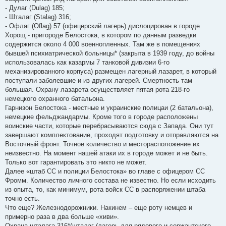
- Дулаг (Dulag) 185;
- Шталаг (Stalag) 316;
- Офлаг (Oflag) 57 (офицерский лагерь) дислоцирован в городе
Хорощ - пригороде Белостока, в котором по данным разведки
содержится около 4 000 военнопленных. Там же в помещениях
бывшей психиатрической больницы* (закрыта в 1939 году, до войны
использовалась как казармы 7 танковой дивизии 6-го
механизированного корпуса) размещен лагерный лазарет, в который
поступали заболевшие и из других лагерей. Смертность там
большая. Охрану лазарета осуществляет пятая рота 218-го
немецкого охранного батальона.
Гарнизон Белостока - местные и украинские полицаи (2 батальона),
немецкие фельджандармы. Кроме того в городе расположены
воинские части, которые перебрасываются сюда с Запада. Они тут
завершают комплектование, проходят подготовку и отправляются на
Восточный фронт. Точное количество и месторасположение их
неизвестно. На момент нашей атаки их в городе может и не быть.
Только вот гарантировать это никто не может.
Далее «штаб СС и полиции Белостока» во главе с офицером СС
Фромм. Количество личного состава не известно. Но если исходить
из опыта, то, как минимум, рота войск СС в распоряжении штаба
точно есть.
Что еще? Железнодорожники. Накинем – еще роту немцев и
примерно раза в два больше «хиви».
Охрана шталага 316*(шталаг (лагерь для рядового и сержантского