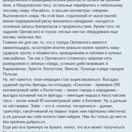
базе, в Машуковском лесу, остальные перебрались к небольшому
лесному озеру «Качайло», в восьми километрах севернее
Выгоновского озера. На этой базе, отдаленной от магистралей,
менее подверженной риску внезапного нападения, находятся
основные запасы боеприпасов и продовольствия. Кроме того, по
заданию Орловского в глухих лесных местах оборудовано еще
восемь запасных баз.
Главное же для нас то, что у отряда Орловского имеется
авиаплощадка, на котором вполне реально можно принять нашу
ударную группу и обзавестись проводниками и связями в нужных
нам районах. Так как у Орловского сложилась широкая сеть
разведчиков и связных отряда, успешно действовавших в
Барановичах, Бресте, Белостоке, Минске, Лунинце и ряде городов
Польши.
Ну, вот кажется, план операции стал вырисовываться. Высадка
ударной группы бригады на площадку «Соколов» - примерно 200
километровый забег к Белостоку – захват города и аэродрома –
высадка основной части бригады – имитация марша в Августовские
леса – затем новый 90 километровый забег в Беловеж. Ну а дальше
по обстановке. Забег – это я, конечно, погорячился – думаю,
транспорт, какой-никакой на первых порах нам партизаны обеспечат,
а уж дальше мы себе колеса сами найдем. Нам бы только до места
без проблем добраться…
Еще раз все прикинув на бумаге, понял, что все может получиться.