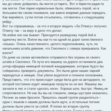
мы до своих добрались бы могли устареть. Вот и берегли радиста
как могли. Они парни нормальные были, обижались порой, но в
большинстве своем понимали, как важно вовремя данные передать.
Как вернёмся, сутки потом отсыпались, готовились к следующему
рейду...
Вот ты спрашиваешь - за что я вторую медаль «За Отвагу» получил.
Отвечу так – за веру в дело что делал.
На войне оно как бывает. Приходится разведчику порой бой в
одиночку вести. Взяли мы как-то на одной из дорог качественного
«языка». Очень качественного, целого подполковника, чуть ли
начальника штаба дивизии, что Смоленск с севера прикрывала. Как
взяли?
Он днем на своем автомобиле отправился без охраны из своего
штаба в Смоленск. По пути его машину на дороге остановили два
унтер-офицера немецкой полевой жандармерии, которые будто бы
собирались проверить документы. Это были двое наших парней
переодетых в немцев. Они убили водителя и пленили полковника.
Представить, что это происходит среди бела дня на автодороге, по
которой постоянно ездят немецкие патрули он не мог. Машину мы
загнали в лес и стали «делать ноги». Хорошо шли, быстро. Немец не
сопротивлялся. Но как бы мы не спешили, немцы шустрее оказались.
Погоню за нами бросили. Пришлось нашей группе разделяться –
одни с языком к нашим должны были идти, а остальные погоню
должны были увести за собой. Я попал во вторую группу.
Немцы нашей группе «на хвост» быстро сели. Гнали к реке, чтобы