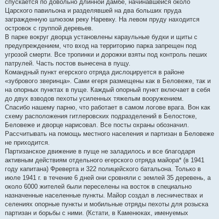
спускается по довольно длинной дамбе, начинавшейся около
Царского павильона и разделявшей на два больших пруда
загражденную шлюзом реку Наревку. На левом пруду находится
островок с группой деревьев.
В парке вокруг дворца установлены караульные будки и щиты с
предупреждением, что вход на территорию парка запрещен под
угрозой смерти. Все тропинки и дорожки взяты под контроль пеших
патрулей. Часть постов вынесена в пущу.
Командный пункт егерского отряда дислоцируется в районе
«зубрового зверинца». Сами егеря размещены как в Беловеже, так и
на опорных пунктах в пуще. Каждый опорный пункт включает в себя
до двух взводов пехоты усиленных тяжелым вооружением.
Спасибо нашему парню, что работает в самом логове врага. Вон как
схему расположения гитлеровских подразделений в Белостоке,
Беловеже и дворце нарисовал. Все посты охраны обозначил.
Рассчитывать на помощь местного населения и партизан в Беловеже
не приходится.
Партизанское движение в пуще не заладилось и все благодаря
активным действиям отдельного егерского отряда майора* (в 1941
году капитана) Фреверта и 322 полицейского батальона. Только в
июле 1941 г. в течение 6 дней они сровняли с землей 35 деревень, а
около 6000 жителей были переселены на восток в специально
назначенные населенные пункты. Майор создал в лесничествах и
селениях опорные пункты и мобильные отряды пехоты для розыска
партизан и борьбы с ними. (Кстати, в Каменюках, именуемых