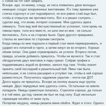
с собой на тот свет забрать.
Вскоре, идя, по-моему, следу, из леса появились двое молодых
немецких солдат вооруженных винтовками. Я к тому времени уже
слегка отдохнул и сил поднабрался, но все равно слаб еще был,
чтобы в открытую им противостоять. Вот я и решил схитрить –
сделал вид, что вновь потерял сознание. Мне удалось врага
обмануть. Толи вид мой бесчувственный их успокоил, толи кровь на
гимнастерке, толи все вместе, но шли они ко мне - не сильно
беспокоясь. Хоть и на стороже были. Один другого прикрывал,
стволы их винтовок по сторонам смотрели.
Когда немцы ко мне подошли и первый стал меня переворачивать, я
ударил его лопаткой в горло, а затем кинул ее во второго. Хорошо
обоим попал. Они даже отреагировать не успели. Второго потом,
правда, штыком добивать пришлось. Чтобы не мучился. Так я стал
обладателем двух винтовок и пары гранат. Собрав трофеи и
подкрепившись водой из фляжки, заполз под танк. Чтобы значит
принять свой последний и решительный бой. Ямка там была
небольшая, я ее слегка расширил и углубил так, чтобы в ней хорошо
разместиться. Получилось надежное укрытие – почти как ДОТ.
Долго ждать не пришлось. Вскоре на поляну вышла еще группа
немцев. Двух передовых мне удалось снять. Остальные на землю
попадали. Немцы грамотные попались. Стреляли хорошо, да только
я в той ямке, да под танком им был не под силу. Ещё несколько
германцев погибло от моих пуль.
Потерпев неудачу, немцы решили меня обойти. Ждал я этого. Одного