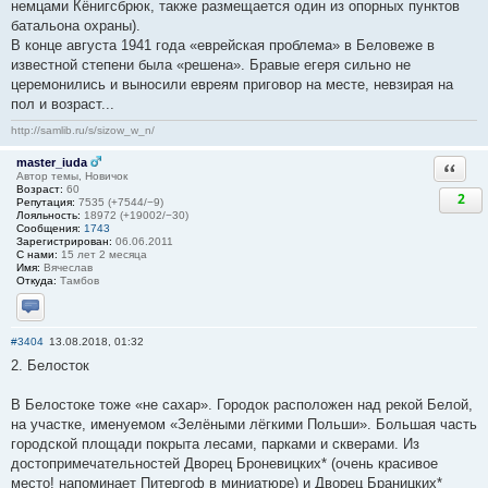
немцами Кёнигсбрюк, также размещается один из опорных пунктов
батальона охраны).
В конце августа 1941 года «еврейская проблема» в Беловеже в
известной степени была «решена». Бравые егеря сильно не
церемонились и выносили евреям приговор на месте, невзирая на
пол и возраст...
http://samlib.ru/s/sizow_w_n/
master_iuda
Ответи
Автор темы, Новичок
Возраст:
60
2
Репутация:
7535 (+7544/−9)
Лояльность:
18972 (+19002/−30)
Сообщения:
1743
Зарегистрирован:
06.06.2011
С нами:
15 лет 2 месяца
Имя:
Вячеслав
Откуда:
Тамбов
Отправить личное сообщение
#3404
13.08.2018, 01:32
2. Белосток
В Белостоке тоже «не сахар». Городок расположен над рекой Белой,
на участке, именуемом «Зелёными лёгкими Польши». Большая часть
городской площади покрыта лесами, парками и скверами. Из
достопримечательностей Дворец Броневицких* (очень красивое
место! напоминает Питергоф в миниатюре) и Дворец Браницких*