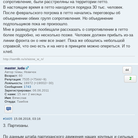
сопротивление, были расстреляны на территории гетто.
В настоящее время в гетто находится порядка 30 тыс. человек.
После февральского погрома в гетто начались переговоры об
объединении обеих групп сопротивления. Но объединение
подпольщиков пока не произошло.
Мне в разведупре пообещали рассказать о сопротивлении в гетто
более подробно, но несколько позже. Человек должен прибыть из-за
линии фронта он о нем все знает. Пока же обошлись небольшой
справкой, что оно есть и на него в принципе можно опереться. И то
хлеб.
http://samlib.ru/s/sizow_w_n/
master_iuda
Ответи
Автор темы, Новичок
Возраст:
60
2
Репутация:
7535 (+7544/−9)
Лояльность:
18972 (+19002/−30)
Сообщения:
1743
Зарегистрирован:
06.06.2011
С нами:
15 лет 2 месяца
Имя:
Вячеслав
Откуда:
Тамбов
Отправить личное сообщение
#3405
15.08.2018, 03:16
3. Партизаны.
По данным штаба партизанского движения наших крупных и сильных