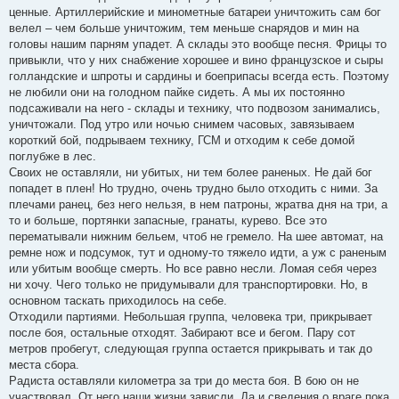
ценные. Артиллерийские и минометные батареи уничтожить сам бог
велел – чем больше уничтожим, тем меньше снарядов и мин на
головы нашим парням упадет. А склады это вообще песня. Фрицы то
привыкли, что у них снабжение хорошее и вино французское и сыры
голландские и шпроты и сардины и боеприпасы всегда есть. Поэтому
не любили они на голодном пайке сидеть. А мы их постоянно
подсаживали на него - склады и технику, что подвозом занимались,
уничтожали. Под утро или ночью снимем часовых, завязываем
короткий бой, подрываем технику, ГСМ и отходим к себе домой
поглубже в лес.
Своих не оставляли, ни убитых, ни тем более раненых. Не дай бог
попадет в плен! Но трудно, очень трудно было отходить с ними. За
плечами ранец, без него нельзя, в нем патроны, жратва дня на три, а
то и больше, портянки запасные, гранаты, курево. Все это
перематывали нижним бельем, чтоб не гремело. На шее автомат, на
ремне нож и подсумок, тут и одному-то тяжело идти, а уж с раненым
или убитым вообще смерть. Но все равно несли. Ломая себя через
ни хочу. Чего только не придумывали для транспортировки. Но, в
основном таскать приходилось на себе.
Отходили партиями. Небольшая группа, человека три, прикрывает
после боя, остальные отходят. Забирают все и бегом. Пару сот
метров пробегут, следующая группа остается прикрывать и так до
места сбора.
Радиста оставляли километра за три до места боя. В бою он не
участвовал. От него наши жизни зависли. Да и сведения о враге пока