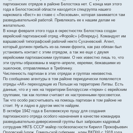
партизанских отрядов в районе Белостока нет. С конца мая этого
года в Белостокской области находится спецгруппа нашего
наркомата «Вест» во главе с «Лесковым», которая занимается там
разведывательной работой. Привлекать ее к нашим делам не
желательно.
В конце февраля этого года в окрестностях Белостока создан
еврейский партизанский отряд «Форойс» («Вперед»). Командует им
варшавский типографский рабочий некто Сухачевский. Агент,
который должен прибыть из-за линии фронта, как раз обязан был
установить контакт с этим отрядом, а так же еще с двумя
еврейскими партизанскими группами. О них известно лишь то, что
эти группы образованы в марте–апреле, евреями, бежавшими из
эшелонов, отправляемых в Треблинку.
Численность партизан в этих отрядах и группах неизвестна.
По сообщению агентуры в том районе периодически появляются
отряды «АК» переходящие из Польши на территорию Литвы. Есть
данные, что и у них на территории Белоруссии «терки» с еврейским
группами, так как поляки считают их настроенными просоветски.
Так что особо рассчитывать на помощь партизан в том районе не
стоит. Ну и ладно в другом месте найдем.
В октябре 1942 года в Беловежскую пущу для создания
партизанского отряда особого назначения в качестве командира
разведывательно-диверсионной группы был заброшен кадровый
сотрудник НКГБ СССР майор госбезопасности Кирилл Прокофьевич
Орловский (урож. Гомельской губернии., член ВКП(б) с 1918 года,