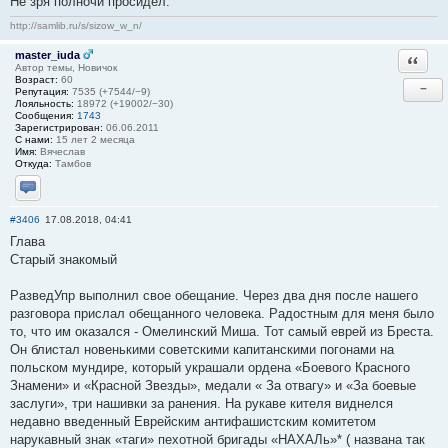
Не зря полночи просидел.
http://samlib.ru/s/sizow_w_n/
master_iuda
Ответи
Автор темы, Новичок
Возраст:
60
−
Репутация:
7535 (+7544/−9)
Лояльность:
18972 (+19002/−30)
Сообщения:
1743
Зарегистрирован:
06.06.2011
С нами:
15 лет 2 месяца
Имя:
Вячеслав
Откуда:
Тамбов
Отправить личное сообщение
#3406
17.08.2018, 04:41
Глава
Старый знакомый
РазведУпр выполнил свое обещание. Через два дня после нашего
разговора прислал обещанного человека. Радостным для меня было
то, что им оказался - Омелинский Миша. Тот самый еврей из Бреста.
Он блистал новенькими советскими капитанскими погонами на
польском мундире, который украшали ордена «Боевого Красного
Знамени» и «Красной Звезды», медали « За отвагу» и «За боевые
заслуги», три нашивки за ранения. На рукаве кителя виднелся
недавно введенный Еврейским антифашистским комитетом
нарукавный знак «таги» пехотной бригады «НАХАЛь»* ( названа так