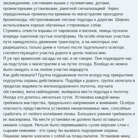
заграждениям, системами вышек с пулеметами, дотами,
прожекторными установками, ракетной сигнализацией. Через
определенные промежутки времени по магистралям проходили
бронепоезда, обстреливавшие лесные подходы к дорогам. Широко
использовали хорошо обученных сторожевых собак.
Стремясь отвести взрывы от паровозов и вагонов, немцы пускали
впереди эшелонов пустые платформы. На особо опасных участках
пути замедлялось движение транспорта, а на некоторых оно
разрешалось только днем и только после тщательного осмотра
соответствующего участка дороги в целях поиска мин.
Я уж про вражеские засады на нас и не говорю. Они поджидали нас
на подступах к магистралям и на путях отхода. Вообще их можно
было ожидать и на любом участке маршрута.
Как действовали? Группа подрывников почти всегда под прикрытием
подгруппы охраны действовала. Подойдя к дороге, группа залегала в
пределах видимости железнодорожного полотна, изучала
обстановку, вела наблюдение, выбирала место подхода к полотну.
Иногда это длилось несколько суток. Установка каждой мины
требовала мастерства, предельного напряжения и внимания. Особую
опасность представляла установка неизвлекаемых мин, способных
сработать от любого колебания почвы. Большого умения требовала и
их маскировка. На месте установки не должно было оставаться
никаких следов. Нельзя было перемешивать сухие верхние слои с
сырыми нижними - это сразу бы вызвало подозрение охраны.
Лишнюю землю уносили с собой на плащ-палатке. Установив мину,