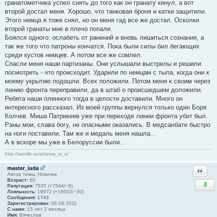
гранатометчика успел снять до того как он гранату кинул, а вот
второй достал меня. Хорошо, что танковая броня и катки защитили.
Этого немца я тоже снял, но он меня гад все же достал. Осколки
второй гранаты мне в плечо попали.
Боялся одного: ослабеть от ранений и вновь лишиться сознания, а
так же того что патроны кончатся. Пока были силы бил бегающих
среди кустов немцев. А потом все же сомлел.
Спасли меня наши партизаны. Они услышали выстрелы и решили
посмотреть - что происходит. Ударили по немцам с тыла, когда они к
моему укрытию подошли. Всех положили. Потом меня к своим через
линию фронта переправили, да в штаб о происшедшем доложили.
Ребята наши пленного тогда в целости доставили. Много он
интересного рассказал. Из моей группы вернулся только один Боря
Колчев. Миша Патрикеев уже при переходе линии фронта убит был.
Раны мои, слава богу, не опасными оказались. В медсанбате быстро
на ноги поставили. Там же и медаль меня нашла...
А в вскоре мы уже в Белоруссии были…
http://samlib.ru/s/sizow_w_n/
master_iuda
Ответи
Автор темы, Новичок
Возраст:
60
3
Репутация:
7535 (+7544/−9)
Лояльность:
18972 (+19002/−30)
Сообщения:
1743
Зарегистрирован:
06.06.2011
С нами:
15 лет 2 месяца
Имя:
Вячеслав