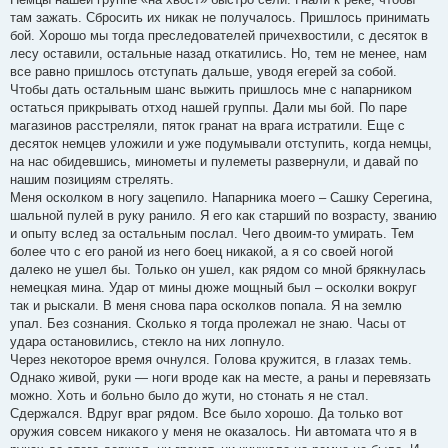
там зажать. Сбросить их никак не получалось. Пришлось принимать
бой. Хорошо мы тогда преследователей причехвостили, с десяток в
лесу оставили, остальные назад откатились. Но, тем не менее, нам
все равно пришлось отступать дальше, уводя егерей за собой.
Чтобы дать остальным шанс выжить пришлось мне с напарником
остаться прикрывать отход нашей группы. Дали мы бой. По паре
магазинов расстреляли, пяток гранат на врага истратили. Еще с
десяток немцев уложили и уже подумывали отступить, когда немцы,
на нас обидевшись, минометы и пулеметы развернули, и давай по
нашим позициям стрелять.
Меня осколком в ногу зацепило. Напарника моего – Сашку Серегина,
шальной пулей в руку ранило. Я его как старший по возрасту, званию
и опыту вслед за остальным послал. Чего двоим-то умирать. Тем
более что с его раной из него боец никакой, а я со своей ногой
далеко не ушел бы. Только он ушел, как рядом со мной брякнулась
немецкая мина. Удар от мины дюже мощный был – осколки вокруг
так и рыскали. В меня снова пара осколков попала. Я на землю
упал. Без сознания. Сколько я тогда пролежал не знаю. Часы от
удара остановились, стекло на них лопнуло.
Через некоторое время очнулся. Голова кружится, в глазах темь.
Однако живой, руки — ноги вроде как на месте, а раны и перевязать
можно. Хоть и больно было до жути, но стонать я не стал.
Сдержался. Вдруг враг рядом. Все было хорошо. Да только вот
оружия совсем никакого у меня не оказалось. Ни автомата что я в