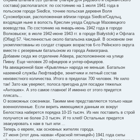
состава) располагался: по состоянию на 1 июля 1941 года в
польском городе Siedlce, точнее польская деревня Воля
Сухожебрская, расположенная вблизи города Siedlce/Седльц,
входящая ныне в волость Креслин уезда Седльце Мазовецкого
воеводства. По состоянию на январь-июнь 1942 года в городе
Волковыске; в июле 1942-июне 1943 гг. в городе Białystok) и Офлага
(Oflag) 57. Численностью около батальона каждый. В основном они
укомплектованы из солдат старших возрастов 6-го Рейнского округа
вместе с резервным батальоном из города Аквизграна.
Добавим сюда же отделение Абвера, расположенное на улице
Пивну. Еще человек 20 офицеров и унтер-офицеров.
На авиационной базе «Крывляны» народа не меньше. Батальон
наземной службы Люфтваффе, зенитчики и летный состав
неизвестного количества. Итого в пределах 700 человек. Не хило
так! Зато как уверяют, полоса пригодна для посадки тяжелых
«Антошек». А это самое главное! И именно от этого придется
плясать...
О возможных союзниках. Такими мне представляются только наши
военнопленные. Если верить имеющимся данным их вокруг
Белостока наберется порядка 10-15 тысяч. Из них поставить в строй
получится не более 2-3 тысяч. И то хлеб! Остальных придется
эвакуировать к нам в тыл или ...
Теперь о евреях, как основных жителях города.
27 июня (этот день назван «Красной пятницей») 1941 года силы