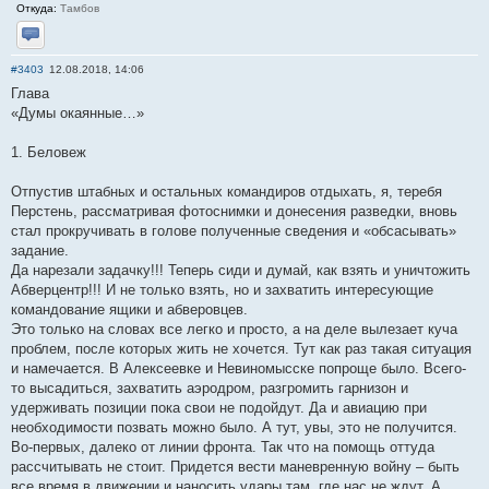
Откуда:
Тамбов
Отправить личное сообщение
#3403
12.08.2018, 14:06
Глава
«Думы окаянные…»
1. Беловеж
Отпустив штабных и остальных командиров отдыхать, я, теребя
Перстень, рассматривая фотоснимки и донесения разведки, вновь
стал прокручивать в голове полученные сведения и «обсасывать»
задание.
Да нарезали задачку!!! Теперь сиди и думай, как взять и уничтожить
Абверцентр!!! И не только взять, но и захватить интересующие
командование ящики и абверовцев.
Это только на словах все легко и просто, а на деле вылезает куча
проблем, после которых жить не хочется. Тут как раз такая ситуация
и намечается. В Алексеевке и Невиномысске попроще было. Всего-
то высадиться, захватить аэродром, разгромить гарнизон и
удерживать позиции пока свои не подойдут. Да и авиацию при
необходимости позвать можно было. А тут, увы, это не получится.
Во-первых, далеко от линии фронта. Так что на помощь оттуда
рассчитывать не стоит. Придется вести маневренную войну – быть
все время в движении и наносить удары там, где нас не ждут. А