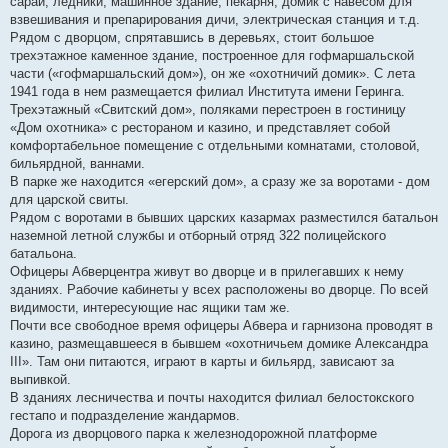
сараи, ледники, машинное здание, пекарня, домик с навесом для
взвешивания и препарирования дичи, электрическая станция и т.д.
Рядом с дворцом, спрятавшись в деревьях, стоит большое
трехэтажное каменное здание, построенное для гофмаршальской
части («гофмаршальский дом»), он же «охотничий домик». С лета
1941 года в нем размещается филиал Института имени Геринга.
Трехэтажный «Свитский дом», поляками перестроен в гостиницу
«Дом охотника» с рестораном и казино, и представляет собой
комфортабельное помещение с отдельными комнатами, столовой,
бильярдной, ваннами.
В парке же находится «егерский дом», а сразу же за воротами - дом
для царской свиты.
Рядом с воротами в бывших царских казармах разместился батальон
наземной летной службы и отборный отряд 322 полицейского
батальона.
Офицеры Абверцентра живут во дворце и в прилегавших к нему
зданиях. Рабочие кабинеты у всех расположены во дворце. По всей
видимости, интересующие нас ящики там же.
Почти все свободное время офицеры Абвера и гарнизона проводят в
казино, размещавшееся в бывшем «охотничьем домике Александра
III». Там они питаются, играют в карты и бильярд, зависают за
выпивкой.
В зданиях лесничества и почты находится филиал белостокского
гестапо и подразделение жандармов.
Дорога из дворцового парка к железнодорожной платформе