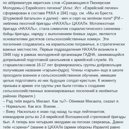
по аббревиатуре ивритских слов «Сражающаяся Пионерская
Молодежь») Еврейского легиона* (Альт. Ист. «Еврейский легион»
сформирован в составе РККА в 1941 году, см. «Мы из Бреста.
Штурмовой батальон» и далее) - меч и серп на зелёном поле* (РИ –
эмблема пехотной бригады «НАХАЛь» ЦАХАЛя. Мотопехотная
бригада «НАХАЛь», стала символом социалистического сионизма -
бойцы бригады, наряду с выполнением боевых задач, являются
основателями десятков сельскохозяйственных коммун. Эти
поселения создавались на израильском пограничье, в стратегически
важных местностях. Первые подразделения НАХАЛя возникли в
1948 году в рамках молодежной организации ГАДНА, занимающейся
допризывной подготовкой школьников к армейской службе. Из
старшеклассников 16-17 лет формировались группы добровольцев
получившие название «гаръин»(ядро). Члены «гаръин» еще в школе
проходили военное и сельскохозяйственное обучение, имевшее
целью подготовить из них будущих солдат-крестьян. К моменту
призыва в армию эти группы уже были готовы к созданию
сельскохозяйственных военизированных поселений в необжитых
районах Израиля.)
– Рад тебя видеть Михаил. Как ты?– Обнимая Михаила, сказал я.
– Нормально. Как все. Воюем…
– Вижу. Насколько я знаю год назад ты еще лейтенантом,
командиром роты во 2-й еврейской Волошинской стрелковой бригады
был. А теперь вон четырьмя звездами на погонах сверкаешь, Давно
тебе «сэрeна»* (звание в ЦАХАЛе (армии обороны Израиля) равно