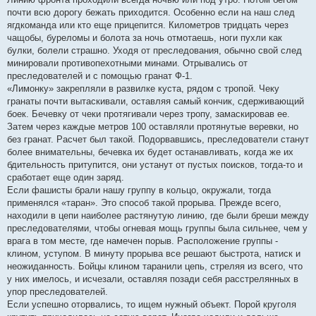
почти всю дорогу бежать приходится. Особенно если на наш след
ягдкоманда или кто еще прицепится. Километров тридцать через
чащобы, буреломы и болота за ночь отмотаешь, ноги пухли как
булки, болели страшно. Уходя от преследования, обычно свой след
минировали противопехотными минами. Отрывались от
преследователей и с помощью гранат Ф-1.
«Лимонку» закрепляли в развилке куста, рядом с тропой. Чеку
гранаты почти вытаскивали, оставляя самый кончик, сдерживающий
боек. Бечевку от чеки протягивали через тропу, замаскировав ее.
Затем через каждые метров 100 оставляли протянутые веревки, но
без гранат. Расчет был такой. Подорвавшись, преследователи станут
более внимательны, бечевка их будет останавливать, когда же их
бдительность притупится, они устанут от пустых поисков, тогда-то и
сработает еще один заряд.
Если фашисты брали нашу группу в кольцо, окружали, тогда
применялся «таран». Это способ такой прорыва. Прежде всего,
находили в цепи наиболее растянутую линию, где были бреши между
преследователями, чтобы огневая мощь группы была сильнее, чем у
врага в том месте, где намечен порыв. Расположение группы -
клином, уступом. В минуту прорыва все решают быстрота, натиск и
неожиданность. Бойцы клином таранили цепь, стреляя из всего, что
у них имелось, и исчезали, оставляя позади себя расстрелянных в
упор преследователей.
Если успешно оторвались, то ищем нужный объект. Порой круголя