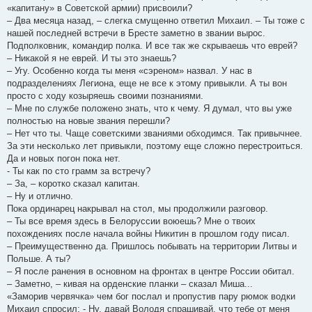
«капитану» в Советской армии) присвоили?
– Два месяца назад, – слегка смущенно ответил Михаил. – Ты тоже с
нашей последней встречи в Бресте заметно в звании вырос.
Подполковник, командир полка. И все так же скрываешь что еврей?
– Никакой я не еврей. И ты это знаешь?
– Угу. Особенно когда ты меня «сэрeном» назвал. У нас в
подразделениях Легиона, еще не все к этому привыкли. А ты вон
просто с ходу козыряешь своими познаниями.
– Мне по службе положено знать, что к чему. Я думал, что вы уже
полностью на новые звания перешли?
– Нет что ты. Чаще советскими званиями обходимся. Так привычнее.
За эти несколько лет привыкли, поэтому еще сложно перестроиться.
Да и новых погон пока нет.
- Ты как по сто грамм за встречу?
– За, – коротко сказал капитан.
– Ну и отлично.
Пока ординарец накрывал на стол, мы продолжили разговор.
– Ты все время здесь в Белоруссии воюешь? Мне о твоих
похождениях после начала войны Никитин в прошлом году писал.
– Преимущественно да. Пришлось побывать на территории Литвы и
Польше. А ты?
– Я после ранения в основном на фронтах в центре России обитал.
– Заметно, – кивая на орденские планки – сказал Миша...
«Заморив червячка» чем бог послал и пропустив пару рюмок водки
Михаил спросил: - Ну, давай Володя спрашивай, что тебе от меня