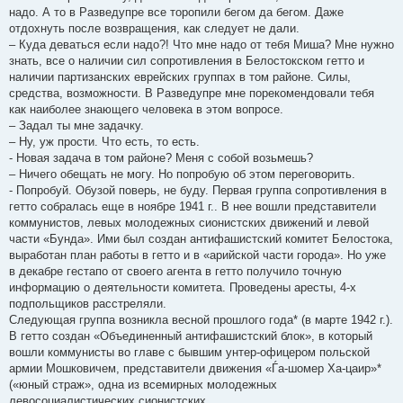
надо. А то в Разведупре все торопили бегом да бегом. Даже
отдохнуть после возвращения, как следует не дали.
– Куда деваться если надо?! Что мне надо от тебя Миша? Мне нужно
знать, все о наличии сил сопротивления в Белостокском гетто и
наличии партизанских еврейских группах в том районе. Силы,
средства, возможности. В Разведупре мне порекомендовали тебя
как наиболее знающего человека в этом вопросе.
– Задал ты мне задачку.
– Ну, уж прости. Что есть, то есть.
- Новая задача в том районе? Меня с собой возьмешь?
– Ничего обещать не могу. Но попробую об этом переговорить.
- Попробуй. Обузой поверь, не буду. Первая группа сопротивления в
гетто собралась еще в ноябре 1941 г.. В нее вошли представители
коммунистов, левых молодежных сионистских движений и левой
части «Бунда». Ими был создан антифашистский комитет Белостока,
выработан план работы в гетто и в «арийской части города». Но уже
в декабре гестапо от своего агента в гетто получило точную
информацию о деятельности комитета. Проведены аресты, 4-х
подпольщиков расстреляли.
Следующая группа возникла весной прошлого года* (в марте 1942 г.).
В гетто создан «Объединенный антифашистский блок», в который
вошли коммунисты во главе с бывшим унтер-офицером польской
армии Мошковичем, представители движения «Ѓа-шомер Ха-цаир»*
(«юный страж», одна из всемирных молодежных
левосоциалистических сионистских