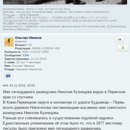
Альтернативка - книга о том, что могло бы быть.
Прежде, чем писать альтернативку - вспомни, чьи танки стояли в Берлине?
Я-شوروی — šûravî-Шурави
生が終わって死が始まるのではない。生が終われば死もまた終わってしまうのだ。
«Когда кончается жизнь, смерть не начинается, смерть кончается вместе с ней»
寺山修司 Тэраяма Сюудзи
Лучшая месть - забвение, оно похоронит врага в прахе его ничтожества. (с) Бальтасар
Грасиан-и-Моралес
Ольгерт Иванов
Ответи
Новичок
Возраст:
62
2
Репутация:
24906 (+25005/−99)
Лояльность:
2007 (+2212/−205)
Сообщения:
5396
Зарегистрирован:
13.12.2010
С нами:
15 лет 7 месяцев
Имя:
Ольгерт Иванов
Откуда:
Украина Чернигов
Отправить личное сообщение
#48
03.11.2018, 19:50
Имя легендарного разведчика Николая Кузнецова видно в Пермском
крае со спутника.
В Коми-Пермяцком округе в километре от дороги Кудымкар – Пермь
возле деревни Новоселова лиственницами высажено имя советского
разведчика Николая Кузнецова.
Раньше все сомневались в существовании подобной надписи.
Единственным упоминанием об этом было то, что в 1977 местному
лесхозу было присвоено имя легендарного разведчика.