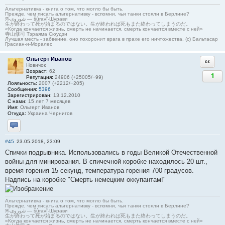
Альтернативка - книга о том, что могло бы быть.
Прежде, чем писать альтернативку - вспомни, чьи танки стояли в Берлине?
Я-شوروی — šûravî-Шурави
生が終わって死が始まるのではない。生が終われば死もまた終わってしまうのだ。
«Когда кончается жизнь, смерть не начинается, смерть кончается вместе с ней»
寺山修司 Тэраяма Сюудзи
Лучшая месть - забвение, оно похоронит врага в прахе его ничтожества. (с) Бальтасар
Грасиан-и-Моралес
Ольгерт Иванов
Ответи
Новичок
Возраст:
62
1
Репутация:
24906 (+25005/−99)
Лояльность:
2007 (+2212/−205)
Сообщения:
5396
Зарегистрирован:
13.12.2010
С нами:
15 лет 7 месяцев
Имя:
Ольгерт Иванов
Откуда:
Украина Чернигов
Отправить личное сообщение
#45
23.05.2018, 23:09
Спички подрывника. Использовались в годы Великой Отечественной
войны для минирования. В спичечной коробке находилось 20 шт.,
время горения 15 секунд, температура горения 700 градусов.
Надпись на коробке "Смерть немецким оккупантам!"
Альтернативка - книга о том, что могло бы быть.
Прежде, чем писать альтернативку - вспомни, чьи танки стояли в Берлине?
Я-شوروی — šûravî-Шурави
生が終わって死が始まるのではない。生が終われば死もまた終わってしまうのだ。
«Когда кончается жизнь, смерть не начинается, смерть кончается вместе с ней»