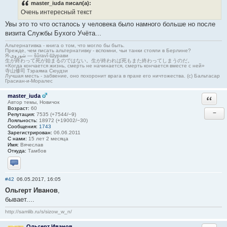
master_iuda писал(а):
Очень интересный текст
Увы это то что осталось у человека было намного больше но после
визита Службы Бухого Учёта...
Альтернативка - книга о том, что могло бы быть.
Прежде, чем писать альтернативку - вспомни, чьи танки стояли в Берлине?
Я-شوروی — šûravî-Шурави
生が終わって死が始まるのではない。生が終われば死もまた終わってしまうのだ。
«Когда кончается жизнь, смерть не начинается, смерть кончается вместе с ней»
寺山修司 Тэраяма Сюудзи
Лучшая месть - забвение, оно похоронит врага в прахе его ничтожества. (с) Бальтасар
Грасиан-и-Моралес
master_iuda
Ответи
Автор темы, Новичок
Возраст:
60
−
Репутация:
7535 (+7544/−9)
Лояльность:
18972 (+19002/−30)
Сообщения:
1743
Зарегистрирован:
06.06.2011
С нами:
15 лет 2 месяца
Имя:
Вячеслав
Откуда:
Тамбов
Отправить личное сообщение
#42
06.05.2017, 16:05
Ольгерт Иванов
,
бывает....
http://samlib.ru/s/sizow_w_n/
Ольгерт Иванов