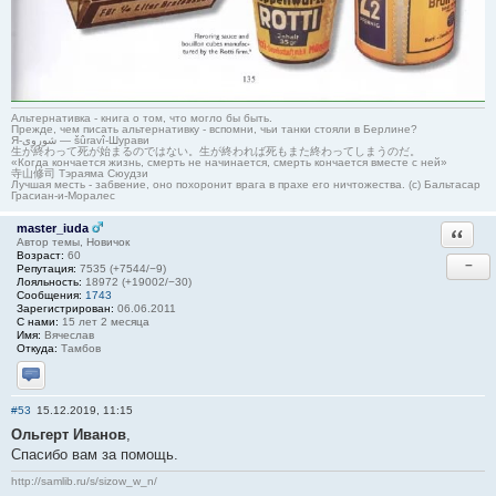
Альтернативка - книга о том, что могло бы быть.
Прежде, чем писать альтернативку - вспомни, чьи танки стояли в Берлине?
Я-شوروی — šûravî-Шурави
生が終わって死が始まるのではない。生が終われば死もまた終わってしまうのだ。
«Когда кончается жизнь, смерть не начинается, смерть кончается вместе с ней»
寺山修司 Тэраяма Сюудзи
Лучшая месть - забвение, оно похоронит врага в прахе его ничтожества. (с) Бальтасар
Грасиан-и-Моралес
master_iuda
Ответи
Автор темы, Новичок
Возраст:
60
−
Репутация:
7535 (+7544/−9)
Лояльность:
18972 (+19002/−30)
Сообщения:
1743
Зарегистрирован:
06.06.2011
С нами:
15 лет 2 месяца
Имя:
Вячеслав
Откуда:
Тамбов
Отправить личное сообщение
#53
15.12.2019, 11:15
Ольгерт Иванов
,
Спасибо вам за помощь.
http://samlib.ru/s/sizow_w_n/