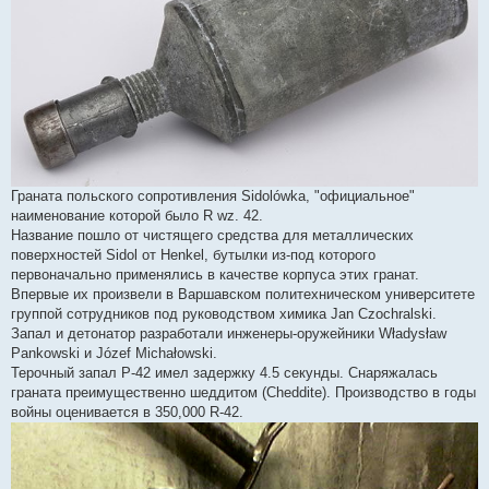
Граната польского сопротивления Sidolówka, "официальное"
наименование которой было R wz. 42.
Название пошло от чистящего средства для металлических
поверхностей Sidol от Henkel, бутылки из-под которого
первоначально применялись в качестве корпуса этих гранат.
Впервые их произвели в Варшавском политехническом университете
группой сотрудников под руководством химика Jan Czochralski.
Запал и детонатор разработали инженеры-оружейники Władysław
Pankowski и Józef Michałowski.
Терочный запал P-42 имел задержку 4.5 секунды. Снаряжалась
граната преимущественно шеддитом (Cheddite). Производство в годы
войны оценивается в 350,000 R-42.