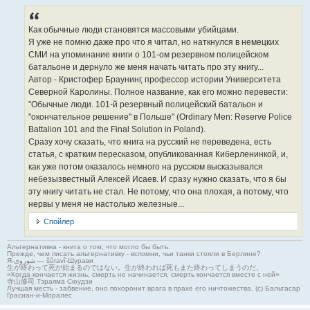
Как обычные люди становятся массовыми убийцами.
Я уже не помню даже про что я читал, но наткнулся в немецких
СМИ на упоминание книги о 101-ом резервном полицейском
батальоне и дернуло же меня начать читать про эту книгу...
Автор - Кристофер Браунинг, профессор истории Университета
Северной Каролины. Полное название, как его можно перевести:
"Обычные люди. 101-й резервный полицейский батальон и
"окончательное решение" в Польше" (Ordinary Men: Reserve Police
Battalion 101 and the Final Solution in Poland).
Сразу хочу сказать, что книга на русский не переведена, есть
статья, с кратким пересказом, опубликованная Киберленинкой, и,
как уже потом оказалось немного на русском высказывался
небезызвестный Алексей Исаев. И сразу нужно сказать, что я бы
эту книгу читать не стал. Не потому, что она плохая, а потому, что
нервы у меня не настолько железные...
Спойлер
Альтернативка - книга о том, что могло бы быть.
Прежде, чем писать альтернативку - вспомни, чьи танки стояли в Берлине?
Я-شوروی — šûravî-Шурави
生が終わって死が始まるのではない。生が終われば死もまた終わってしまうのだ。
«Когда кончается жизнь, смерть не начинается, смерть кончается вместе с ней»
寺山修司 Тэраяма Сюудзи
Лучшая месть - забвение, оно похоронит врага в прахе его ничтожества. (с) Бальтасар
Грасиан-и-Моралес