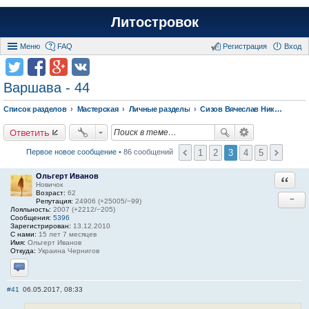
Литостровок
Меню
FAQ
Регистрация
Вход
Варшава - 44
Список разделов
Мастерская
Личные разделы
Сизов Вячеслав Николаевич.
Ответить
1
2
3
4
5
Первое новое сообщение
• 86 сообщений
Ольгерт Иванов
Ответи
Новичок
Возраст:
62
−
Репутация:
24906 (+25005/−99)
Лояльность:
2007 (+2212/−205)
Сообщения:
5396
Зарегистрирован:
13.12.2010
С нами:
15 лет 7 месяцев
Имя:
Ольгерт Иванов
Откуда:
Украина Чернигов
Отправить личное сообщение
#41
06.05.2017, 08:33