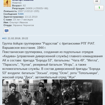
Ответи
Новичок
Возраст:
62
1
Репутация:
24906 (+25005/−99)
Лояльность:
2007 (+2212/−205)
Сообщения:
5396
Зарегистрирован:
13.12.2010
С нами:
15 лет 7 месяцев
Имя:
Ольгерт Иванов
Откуда:
Украина Чернигов
Отправить личное сообщение
#43
21.02.2018, 20:22
Группа бойцов группировки "Радослав" с британскими РПГ PIAT.
Варшавское восстание. 1944 г.
Повстанческая группировка, созданная из подпольных отрядов
«Кедива» (управления диверсионной службы) главного командования
АК в составе: бригада "Борода 53", батальоны: "Чата 49", "Метла",
"Парасоль", "Кулак", резервный батальон "Игорь", а также
вспомогательные службы. В состав диверсионной бригады "Борода
53" входили: батальон "Зоська", отряд "Осян", рота "Топольницки",
женский отряд "Диск", автомобильный отряд "Жук".