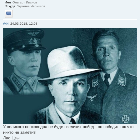
Имя:
Ольгерт Иванов
Откуда:
Украина Чернигов
Отправить личное сообщение
#44
24.03.2018, 12:08
У великого полководца не будет великих побед - он победит так что
никто не заметит!
Лао Цзы