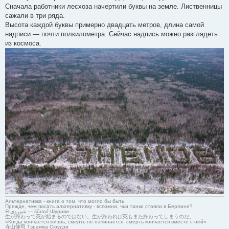
Сначала работники лесхоза начертили буквы на земле. Лиственницы
сажали в три ряда.
Высота каждой буквы примерно двадцать метров, длина самой
надписи — почти полкилометра. Сейчас надпись можно разглядеть
из космоса.
Альтернативка - книга о том, что могло бы быть.
Прежде, чем писать альтернативку - вспомни, чьи танки стояли в Берлине?
Я-شوروی — šûravî-Шурави
生が終わって死が始まるのではない。生が終われば死もまた終わってしまうのだ。
«Когда кончается жизнь, смерть не начинается, смерть кончается вместе с ней»
寺山修司 Тэраяма Сюудзи