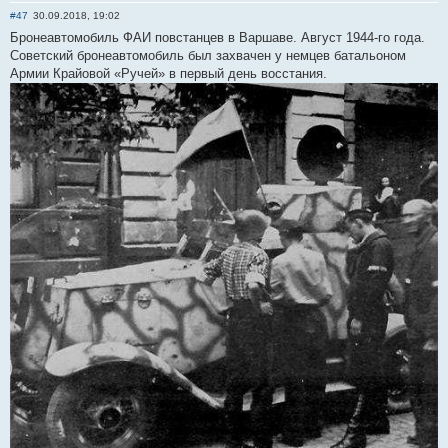
#47
30.09.2018, 19:02
Бронеавтомобиль ФАИ повстанцев в Варшаве. Август 1944-го года.
Советский бронеавтомобиль был захвачен у немцев батальоном
Армии Крайовой «Ручей» в первый день восстания.