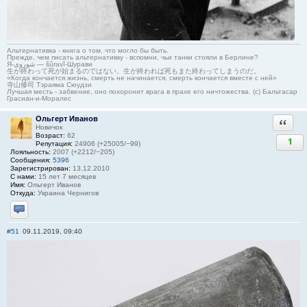
Альтернативка - книга о том, что могло бы быть.
Прежде, чем писать альтернативку - вспомни, чьи танки стояли в Берлине?
Я-شوروی — šûravî-Шурави
生が終わって死が始まるのではない。生が終われば死もまた終わってしまうのだ。
«Когда кончается жизнь, смерть не начинается, смерть кончается вместе с ней»
寺山修司 Тэраяма Сюудзи
Лучшая месть - забвение, оно похоронит врага в прахе его ничтожества. (с) Бальтасар
Грасиан-и-Моралес
Ольгерт Иванов
Ответи
Новичок
Возраст:
62
1
Репутация:
24906 (+25005/−99)
Лояльность:
2007 (+2212/−205)
Сообщения:
5396
Зарегистрирован:
13.12.2010
С нами:
15 лет 7 месяцев
Имя:
Ольгерт Иванов
Откуда:
Украина Чернигов
Отправить личное сообщение
#51
09.11.2019, 09:40