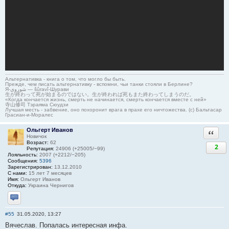
Альтернативка - книга о том, что могло бы быть.
Прежде, чем писать альтернативку - вспомни, чьи танки стояли в Берлине?
Я-شوروی — šûravî-Шурави
生が終わって死が始まるのではない。生が終われば死もまた終わってしまうのだ。
«Когда кончается жизнь, смерть не начинается, смерть кончается вместе с ней»
寺山修司 Тэраяма Сюудзи
Лучшая месть - забвение, оно похоронит врага в прахе его ничтожества. (с) Бальтасар
Грасиан-и-Моралес
Ольгерт Иванов
Ответи
Новичок
Возраст:
62
2
Репутация:
24906 (+25005/−99)
Лояльность:
2007 (+2212/−205)
Сообщения:
5396
Зарегистрирован:
13.12.2010
С нами:
15 лет 7 месяцев
Имя:
Ольгерт Иванов
Откуда:
Украина Чернигов
Отправить личное сообщение
#55
31.05.2020, 13:27
Вячеслав. Попалась интересная инфа.