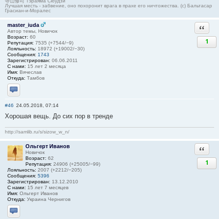
寺山修司 Тэраяма Сюудзи
Лучшая месть - забвение, оно похоронит врага в прахе его ничтожества. (с) Бальтасар
Грасиан-и-Моралес
master_iuda
Ответи
Автор темы, Новичок
Возраст:
60
1
Репутация:
7535 (+7544/−9)
Лояльность:
18972 (+19002/−30)
Сообщения:
1743
Зарегистрирован:
06.06.2011
С нами:
15 лет 2 месяца
Имя:
Вячеслав
Откуда:
Тамбов
Отправить личное сообщение
#46
24.05.2018, 07:14
Хорошая вещь. До сих пор в тренде
http://samlib.ru/s/sizow_w_n/
Ольгерт Иванов
Ответи
Новичок
Возраст:
62
1
Репутация:
24906 (+25005/−99)
Лояльность:
2007 (+2212/−205)
Сообщения:
5396
Зарегистрирован:
13.12.2010
С нами:
15 лет 7 месяцев
Имя:
Ольгерт Иванов
Откуда:
Украина Чернигов
Отправить личное сообщение