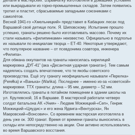
делали в мастерских. Взрывчатку изготовляли в домашних условиях
или выкрадывали из горно-промышленных складов. Затем появились
тротил и пластит, сбрасываемые западными союзниками с
самолётов.
Весной 1941-го «Хмельницкий» представил в Кабацких лесах под
Варшавой своё детище полк. Я. Шиповскому. Испытание прошло
успешно, гранаты решено было изготавливать массово. Почему их
стали называть «филипинками» неизвестно. Официально в подполье
их называли по инициалам творца – ЕТ-40. Некоторые утверждают,
что популярное название – от псевдонима соавтора, инженера
«Филипа».
Для обмана оккупантов на гранаты наносилась кирилицей
маркировка „ДУГ-41” (ака «Десантная ударная граната»). Тем самым
надеялись создать впечатление, что те якобы советского
производства. Ещё эту гранату неофициально называли «Перелка»
(Perełka) и «Ванька» (Wańka). Последнее – именно из-за «советской»
маркировки. ТТХ гранаты: длина – 95 мм, диаметр – 52 мм.
Изготовлялись гранаты в потайном помещении в здании школы на
ул. Крулевской, 16 в Варшаве. В мастерской работали четверо
солдат батальона АК «Уния» - Людвик Мокжицкий-«Сеп», Генрик
Мокжицкий-«Цяудис» и его жена Ядвига-«Вентурска», Ян
Маеровский-«Вонсович». Со временем мастерская изготовляла в
день уже ок. 300 гранат. Время от времени гранаты выносились в
склады или непосредственно на акции. Они активно использовались
во время Варшавского восстания.