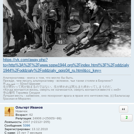
https://vk.com/away.php?
to=http%3A%2F%2Fwww.sppw1944.org%2Findex.html%3F%2Foddzialy
1944%2Foddzialy%2Foddzialy_opis04_ru.html&cc_key=
Альтернативка - книга о том, что могло бы быть.
Прежде, чем писать альтернативку - вспомни, чьи танки стояли в Берлине?
Я-شوروی — šûravî-Шурави
生が終わって死が始まるのではない。生が終われば死もまた終わってしまうのだ。
«Когда кончается жизнь, смерть не начинается, смерть кончается вместе с ней»
寺山修司 Тэраяма Сюудзи
Лучшая месть - забвение, оно похоронит врага в прахе его ничтожества. (с) Бальтасар
Грасиан-и-Моралес
Ольгерт Иванов
Ответи
Новичок
Возраст:
62
2
Репутация:
24906 (+25005/−99)
Лояльность:
2007 (+2212/−205)
Сообщения:
5396
Зарегистрирован:
13.12.2010
С нами:
15 лет 7 месяцев