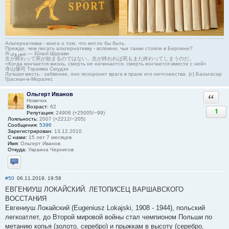
Альтернативка - книга о том, что могло бы быть.
Прежде, чем писать альтернативку - вспомни, чьи танки стояли в Берлине?
Я-شوروی — šûravî-Шурави
生が終わって死が始まるのではない。生が終われば死もまた終わってしまうのだ。
«Когда кончается жизнь, смерть не начинается, смерть кончается вместе с ней»
寺山修司 Тэраяма Сюудзи
Лучшая месть - забвение, оно похоронит врага в прахе его ничтожества. (с) Бальтасар
Грасиан-и-Моралес
Ольгерт Иванов
Ответи
Новичок
Возраст:
62
1
Репутация:
24906 (+25005/−99)
Лояльность:
2007 (+2212/−205)
Сообщения:
5396
Зарегистрирован:
13.12.2010
С нами:
15 лет 7 месяцев
Имя:
Ольгерт Иванов
Откуда:
Украина Чернигов
Отправить личное сообщение
#50
06.11.2019, 19:58
ЕВГЕНИУШ ЛОКАЙСКИЙ. ЛЕТОПИСЕЦ ВАРШАВСКОГО
ВОССТАНИЯ
Евгениуш Локайский (Eugeniusz Lokajski, 1908 - 1944), польский
легкоатлет, до Второй мировой войны стал чемпионом Польши по
метанию копья (золото, серебро) и прыжкам в высоту (серебро,