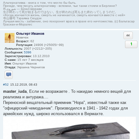
Альтернативка - книга о том, что могло бы быть.
Прежде, чем писать альтернативку - вспомни, чьи танки стояли в Берлине?
Я-شوروی — šûravî-Шурави
生が終わって死が始まるのではない。生が終われば死もまた終わってしまうのだ。
«Когда кончается жизнь, смерть не начинается, смерть кончается вместе с ней»
寺山修司 Тэраяма Сюудзи
Лучшая месть - забвение, оно похоронит врага в прахе его ничтожества. (с) Бальтасар
Грасиан-и-Моралес
Ольгерт Иванов
Ответи
Новичок
Возраст:
62
1
Репутация:
24906 (+25005/−99)
Лояльность:
2007 (+2212/−205)
Сообщения:
5396
Зарегистрирован:
13.12.2010
С нами:
15 лет 7 месяцев
Имя:
Ольгерт Иванов
Откуда:
Украина Чернигов
Отправить личное сообщение
#52
15.12.2019, 08:43
master_iuda
, Если не возражаете . То накидаю немного вещей для
реализма и антуража....
Переносной вещательный приемник "Нора", известный также как
"офицерский чемоданчик". Производился в 1941 - 1942 годах для
армейских нужд, широко использовался в Вермахте.