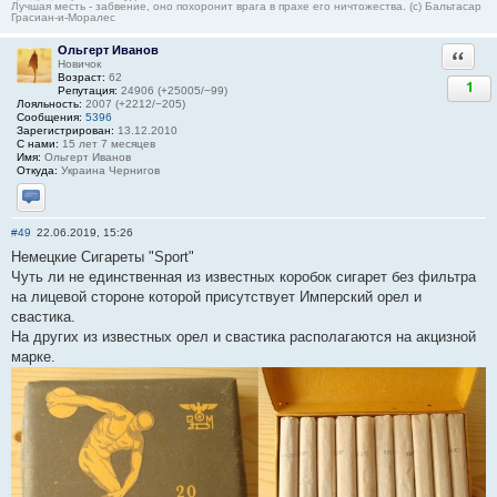
Лучшая месть - забвение, оно похоронит врага в прахе его ничтожества. (с) Бальтасар
Грасиан-и-Моралес
Ольгерт Иванов
Ответи
Новичок
Возраст:
62
1
Репутация:
24906 (+25005/−99)
Лояльность:
2007 (+2212/−205)
Сообщения:
5396
Зарегистрирован:
13.12.2010
С нами:
15 лет 7 месяцев
Имя:
Ольгерт Иванов
Откуда:
Украина Чернигов
Отправить личное сообщение
#49
22.06.2019, 15:26
Немецкие Сигареты "Sport"
Чуть ли не единственная из известных коробок сигарет без фильтра
на лицевой стороне которой присутствует Имперский орел и
свастика.
На других из известных орел и свастика располагаются на акцизной
марке.