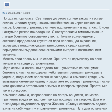
Отправить личное сообщение
#31
27.03.2017, 17:10
Погода испортилась. Светившее до этого солнце закрыли густые
облака, и полил дождь, закончившийся только через несколько
часов. Боевики спрятались от него под камнями и в палатках. К ночи
наступило резкое похолодание. С наступлением темноты жизнь в
лагере боевиков совершенно утихла. Только возле ящиков с
антенной продолжала крутиться пара человек, да охранение,
укрывшись плащ-накидками затихорилось среди камней,
периодически выдавая себя огоньками сигарет и позвякиванием
металла.
Менять свои планы мы не стали. Зря, что ли взрывчатку на себе
тянули и на гряде устанавливали.
Идея атаки на лагерь выглядела так – уничтожив из бесшумок
ближние к нам посты охраны, небольшими группами проникаем в
ущелье, подрываем заложенные закладки на каменной гряде, чем
вызываем каменную лавину и засыпаем ею лагерь противника, после
чего добиваем оставшихся в живых и собираем трофеи. Простенько
так и со вкусом.
Каменная лавина, направленная на лагерь бандитов, не могла
причинить вреда их заслону, так как проходила в стороне. Для его
ликвидации выделялась группа Жабина. «Стасу» ставилась задача
взять на себя «группу управления» противника. Ну а для остальных