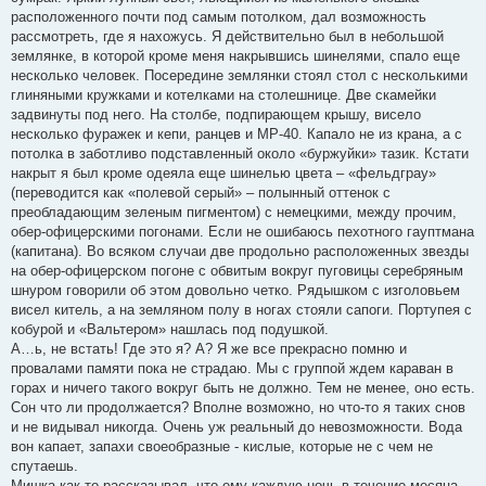
расположенного почти под самым потолком, дал возможность
рассмотреть, где я нахожусь. Я действительно был в небольшой
землянке, в которой кроме меня накрывшись шинелями, спало еще
несколько человек. Посередине землянки стоял стол с несколькими
глиняными кружками и котелками на столешнице. Две скамейки
задвинуты под него. На столбе, подпирающем крышу, висело
несколько фуражек и кепи, ранцев и МР-40. Капало не из крана, а с
потолка в заботливо подставленный около «буржуйки» тазик. Кстати
накрыт я был кроме одеяла еще шинелью цвета – «фельдграу»
(переводится как «полевой серый» – полынный оттенок с
преобладающим зеленым пигментом) с немецкими, между прочим,
обер-офицерскими погонами. Если не ошибаюсь пехотного гауптмана
(капитана). Во всяком случаи две продольно расположенных звезды
на обер-офицерском погоне с обвитым вокруг пуговицы серебряным
шнуром говорили об этом довольно четко. Рядышком с изголовьем
висел китель, а на земляном полу в ногах стояли сапоги. Портупея с
кобурой и «Вальтером» нашлась под подушкой.
А…ь, не встать! Где это я? А? Я же все прекрасно помню и
провалами памяти пока не страдаю. Мы с группой ждем караван в
горах и ничего такого вокруг быть не должно. Тем не менее, оно есть.
Сон что ли продолжается? Вполне возможно, но что-то я таких снов
и не видывал никогда. Очень уж реальный до невозможности. Вода
вон капает, запахи своеобразные - кислые, которые не с чем не
спутаешь.
Мишка как то рассказывал, что ему каждую ночь в течение месяца