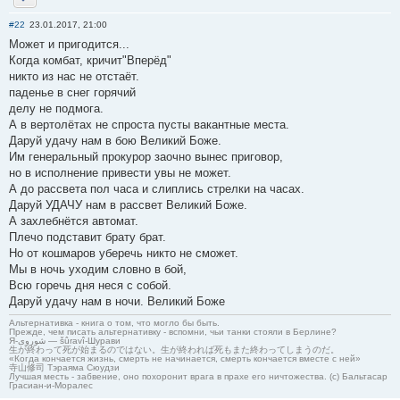
Отправить личное сообщение
#22
23.01.2017, 21:00
Может и пригодится...
Когда комбат, кричит"Вперёд"
никто из нас не отстаёт.
паденье в снег горячий
делу не подмога.
А в вертолётах не спроста пусты вакантные места.
Даруй удачу нам в бою Великий Боже.
Им генеральный прокурор заочно вынес приговор,
но в исполнение привести увы не может.
А до рассвета пол часа и слиплись стрелки на часах.
Даруй УДАЧУ нам в рассвет Великий Боже.
А захлебнётся автомат.
Плечо подставит брату брат.
Но от кошмаров уберечь никто не сможет.
Мы в ночь уходим словно в бой,
Всю горечь дня неся с собой.
Даруй удачу нам в ночи. Великий Боже
Альтернативка - книга о том, что могло бы быть.
Прежде, чем писать альтернативку - вспомни, чьи танки стояли в Берлине?
Я-شوروی — šûravî-Шурави
生が終わって死が始まるのではない。生が終われば死もまた終わってしまうのだ。
«Когда кончается жизнь, смерть не начинается, смерть кончается вместе с ней»
寺山修司 Тэраяма Сюудзи
Лучшая месть - забвение, оно похоронит врага в прахе его ничтожества. (с) Бальтасар
Грасиан-и-Моралес