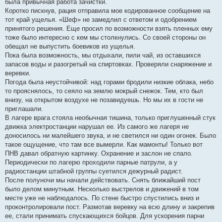
была привычная работа зачистки.
Коротко пискнув, рация отправила мое кодированное сообщение на
тот край ущелья. «Шеф» не замедлил с ответом и одобрением
принятого решения. Еще просил по возможности взять пленных ему
тоже было интересно с кем мы столкнулись. Со своей стороны он
обещал не выпустить боевиков из ущелья.
Пока была возможность, мы отдыхали, пили чай, из оставшихся
запасов воды и разогретый на спиртовках. Проверяли снаряжение и
веревки.
Погода была неустойчивой: над горами бродили низкие облака, небо
то прояснялось, то сеяло на землю мокрый снежок. Тем, кто был
внизу, на открытом воздухе не позавидуешь. Но мы их в гости не
приглашали.
В лагере врага стояла необычная тишина, только приглушенный стук
движка электростанции нарушал ее. Из самого же лагеря не
доносилось ни малейшего звука, и не светился ни один огонек. Было
такое ощущение, что там все вымерли. Как мамонты! Только вот
ПНВ давал обратную картинку. Охранение и заслон не спало.
Периодически по лагерю проходили парные патрули, а у
радиостанции штабной группы суетился дежурный радист.
После полуночи мы начали действовать. Снять ближайший пост
было делом минутным. Несколько выстрелов и движений в том
месте уже не наблюдалось. По стене быстро спустились вниз и
проконтролировали пост. Размотав веревку на всю длину и закрепив
ее, стали принимать спускающихся бойцов. Для ускорения парни