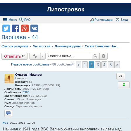
Литостровок
Меню
FAQ
Регистрация
Вход
Варшава - 44
Список разделов
Мастерская
Личные разделы
Сизов Вячеслав Николаевич.
Ответить
1
2
3
4
5
Первое новое сообщение
• 86 сообщений
Ольгерт Иванов
Ответи
Новичок
Возраст:
62
2
Репутация:
24906 (+25005/−99)
Лояльность:
2007 (+2212/−205)
Сообщения:
5396
Зарегистрирован:
13.12.2010
С нами:
15 лет 7 месяцев
Имя:
Ольгерт Иванов
Откуда:
Украина Чернигов
Отправить личное сообщение
#21
20.12.2016, 12:06
Начиная с 1941 года ВВС Великобритании выполняли вылеты над