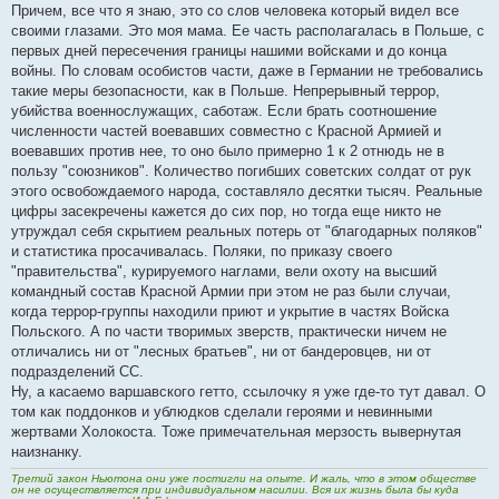
Причем, все что я знаю, это со слов человека который видел все
своими глазами. Это моя мама. Ее часть располагалась в Польше, с
первых дней пересечения границы нашими войсками и до конца
войны. По словам особистов части, даже в Германии не требовались
такие меры безопасности, как в Польше. Непрерывный террор,
убийства военнослужащих, саботаж. Если брать соотношение
численности частей воевавших совместно с Красной Армией и
воевавших против нее, то оно было примерно 1 к 2 отнюдь не в
пользу "союзников". Количество погибших советских солдат от рук
этого освобождаемого народа, составляло десятки тысяч. Реальные
цифры засекречены кажется до сих пор, но тогда еще никто не
утруждал себя скрытием реальных потерь от "благодарных поляков"
и статистика просачивалась. Поляки, по приказу своего
"правительства", курируемого наглами, вели охоту на высший
командный состав Красной Армии при этом не раз были случаи,
когда террор-группы находили приют и укрытие в частях Войска
Польского. А по части творимых зверств, практически ничем не
отличались ни от "лесных братьев", ни от бандеровцев, ни от
подразделений СС.
Ну, а касаемо варшавского гетто, ссылочку я уже где-то тут давал. О
том как поддонков и ублюдков сделали героями и невинными
жертвами Холокоста. Тоже примечательная мерзость вывернутая
наизнанку.
Третий закон Ньютона они уже постигли на опыте. И жаль, что в этом обществе
он не осуществляется при индивидуальном насилии. Вся их жизнь была бы куда