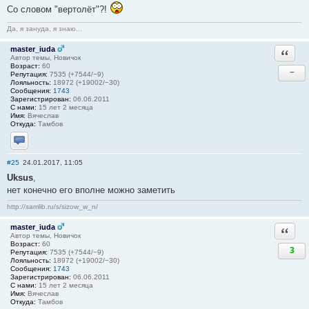
Со словом "вертолёт"?!
Да, я зануда, я знаю...
master_iuda
Ответи
Автор темы, Новичок
Возраст:
60
−
Репутация:
7535 (+7544/−9)
Лояльность:
18972 (+19002/−30)
Сообщения:
1743
Зарегистрирован:
06.06.2011
С нами:
15 лет 2 месяца
Имя:
Вячеслав
Откуда:
Тамбов
Отправить личное сообщение
#25
24.01.2017, 11:05
Uksus
,
нет конечно его вполне можно заметить
http://samlib.ru/s/sizow_w_n/
master_iuda
Ответи
Автор темы, Новичок
Возраст:
60
3
Репутация:
7535 (+7544/−9)
Лояльность:
18972 (+19002/−30)
Сообщения:
1743
Зарегистрирован:
06.06.2011
С нами:
15 лет 2 месяца
Имя:
Вячеслав
Откуда:
Тамбов