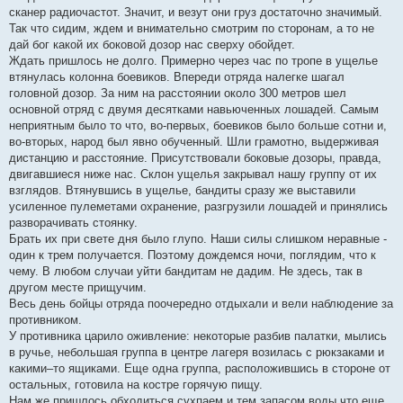
сканер радиочастот. Значит, и везут они груз достаточно значимый.
Так что сидим, ждем и внимательно смотрим по сторонам, а то не
дай бог какой их боковой дозор нас сверху обойдет.
Ждать пришлось не долго. Примерно через час по тропе в ущелье
втянулась колонна боевиков. Впереди отряда налегке шагал
головной дозор. За ним на расстоянии около 300 метров шел
основной отряд с двумя десятками навьюченных лошадей. Самым
неприятным было то что, во-первых, боевиков было больше сотни и,
во-вторых, народ был явно обученный. Шли грамотно, выдерживая
дистанцию и расстояние. Присутствовали боковые дозоры, правда,
двигавшиеся ниже нас. Склон ущелья закрывал нашу группу от их
взглядов. Втянувшись в ущелье, бандиты сразу же выставили
усиленное пулеметами охранение, разгрузили лошадей и принялись
разворачивать стоянку.
Брать их при свете дня было глупо. Наши силы слишком неравные -
один к трем получается. Поэтому дождемся ночи, поглядим, что к
чему. В любом случаи уйти бандитам не дадим. Не здесь, так в
другом месте прищучим.
Весь день бойцы отряда поочередно отдыхали и вели наблюдение за
противником.
У противника царило оживление: некоторые разбив палатки, мылись
в ручье, небольшая группа в центре лагеря возилась с рюкзаками и
какими–то ящиками. Еще одна группа, расположившись в стороне от
остальных, готовила на костре горячую пищу.
Нам же пришлось обходиться сухпаем и тем запасом воды что еще