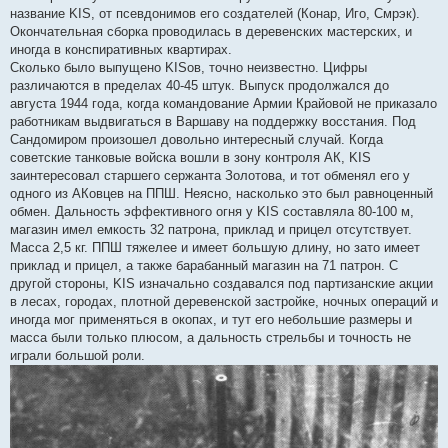
название KIS, от псевдонимов его создателей (Конар, Иго, Смрэк).
Окончательная сборка проводилась в деревенских мастерских, и
иногда в конспиративных квартирах.
Сколько было выпущено KISов, точно неизвестно. Цифры
различаются в пределах 40-45 штук. Выпуск продолжался до
августа 1944 года, когда командование Армии Крайовой не приказало
работникам выдвигаться в Варшаву на поддержку восстания. Под
Сандомиром произошел довольно интересный случай. Когда
советские танковые войска вошли в зону контроля АК, KIS
заинтересовал старшего сержанта Золотова, и тот обменял его у
одного из АКовцев на ППШ. Неясно, насколько это был равноценный
обмен. Дальность эффективного огня у KIS составляла 80-100 м,
магазин имел емкость 32 патрона, приклад и прицел отсутствует.
Масса 2,5 кг. ППШ тяжелее и имеет большую длину, но зато имеет
приклад и прицел, а также барабанный магазин на 71 патрон. С
другой стороны, KIS изначально создавался под партизанские акции
в лесах, городах, плотной деревенской застройке, ночных операций и
иногда мог применяться в окопах, и тут его небольшие размеры и
масса были только плюсом, а дальность стрельбы и точность не
играли большой роли.