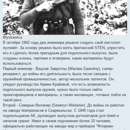
Błyskawica
В октябре 1942 года два инженера решили создать свой пистолет-
пулемёт. За основу решено было взять британский STEN, упростить
его и сделать более пригодным для подпольного выпуска. были
созданы эскизы, чертежи и оговорено, какие материалы будут
использоваться.
Первый инженер - Вацлав Завротны (Wacław Zawrotny), сапер-
резервист, до войны его деятельность была тесно связана с
оружейной промышленностью, автор нескольких патентов. Он
убедил руководство Армии Крайовой, что есть возможность
подпольного выпуска оружия, нужно было только найти
проектировщиков и материалы, а также желающих, готовых пойти на
такой риск.
Второй - Северын Велянер (Seweryn Wielanier). До войны он работал
на заводе боеприпасов в Скаржыньске. С 1940 года стал
подпольщиком АК, руководил выпуском детонаторов для бомб и
запалов гранат. Имел в своем подчинении более 10 человек,
официально работающих на заводе мер и приборов "Флориан