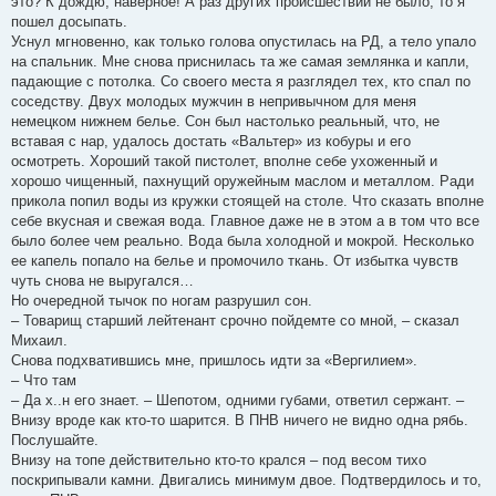
это? К дождю, наверное! А раз других происшествий не было, то я
пошел досыпать.
Уснул мгновенно, как только голова опустилась на РД, а тело упало
на спальник. Мне снова приснилась та же самая землянка и капли,
падающие с потолка. Со своего места я разглядел тех, кто спал по
соседству. Двух молодых мужчин в непривычном для меня
немецком нижнем белье. Сон был настолько реальный, что, не
вставая с нар, удалось достать «Вальтер» из кобуры и его
осмотреть. Хороший такой пистолет, вполне себе ухоженный и
хорошо чищенный, пахнущий оружейным маслом и металлом. Ради
прикола попил воды из кружки стоящей на столе. Что сказать вполне
себе вкусная и свежая вода. Главное даже не в этом а в том что все
было более чем реально. Вода была холодной и мокрой. Несколько
ее капель попало на белье и промочило ткань. От избытка чувств
чуть снова не выругался…
Но очередной тычок по ногам разрушил сон.
– Товарищ старший лейтенант срочно пойдемте со мной, – сказал
Михаил.
Снова подхватившись мне, пришлось идти за «Вергилием».
– Что там
– Да х..н его знает. – Шепотом, одними губами, ответил сержант. –
Внизу вроде как кто-то шарится. В ПНВ ничего не видно одна рябь.
Послушайте.
Внизу на топе действительно кто-то крался – под весом тихо
поскрипывали камни. Двигались минимум двое. Подтвердилось и то,