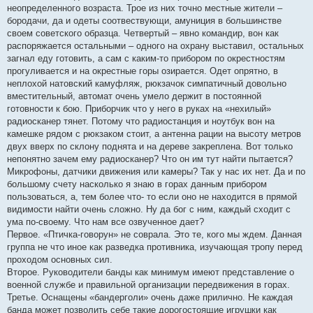
неопределенного возраста. Трое из них точно местные жители –
бородачи, да и одеты соотвествующи, амуниция в большинстве
своем советского образца. Четвертый – явно командир, вон как
распоряжается остальными – одного на охрану выставил, остальных
загнал еду готовить, а сам с каким-то прибором по окрестностям
прогуливается и на окрестные горы озирается. Одет опрятно, в
неплохой натовский камуфляж, рюкзачок симпатичный довольно
вместительный, автомат очень умело держит в постоянной
готовности к бою. Приборчик что у него в руках на «нехилый»
радиосканер тянет. Потому что радиостанция и ноутбук вон на
камешке рядом с рюкзаком стоит, а антенна рации на высоту метров
двух вверх по склону поднята и на дереве закреплена. Вот только
непонятно зачем ему радиосканер? Что он им тут найти пытается?
Микрофоны, датчики движения или камеры? Так у нас их нет. Да и по
большому счету насколько я знаю в горах данным прибором
пользоваться, а, тем более что- то если оно не находится в прямой
видимости найти очень сложно. Ну да бог с ним, каждый сходит с
ума по-своему. Что нам все озвученное дает?
Первое. «Птичка-говорун» не соврала. Это те, кого мы ждем. Данная
группа не что иное как разведка противника, изучающая тропу перед
проходом основных сил.
Второе. Руководители банды как минимум имеют представление о
военной службе и правильной организации передвижения в горах.
Третье. Оснащены «бандерголи» очень даже прилично. Не каждая
банда может позволить себе такие дорогостоящие игрушки как