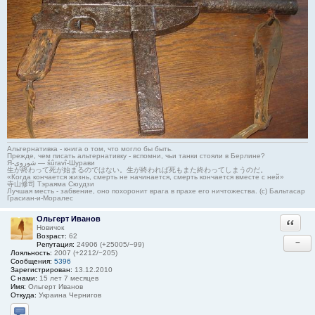
Альтернативка - книга о том, что могло бы быть.
Прежде, чем писать альтернативку - вспомни, чьи танки стояли в Берлине?
Я-شوروی — šûravî-Шурави
生が終わって死が始まるのではない。生が終われば死もまた終わってしまうのだ。
«Когда кончается жизнь, смерть не начинается, смерть кончается вместе с ней»
寺山修司 Тэраяма Сюудзи
Лучшая месть - забвение, оно похоронит врага в прахе его ничтожества. (с) Бальтасар
Грасиан-и-Моралес
Ольгерт Иванов
Ответи
Новичок
Возраст:
62
−
Репутация:
24906 (+25005/−99)
Лояльность:
2007 (+2212/−205)
Сообщения:
5396
Зарегистрирован:
13.12.2010
С нами:
15 лет 7 месяцев
Имя:
Ольгерт Иванов
Откуда:
Украина Чернигов