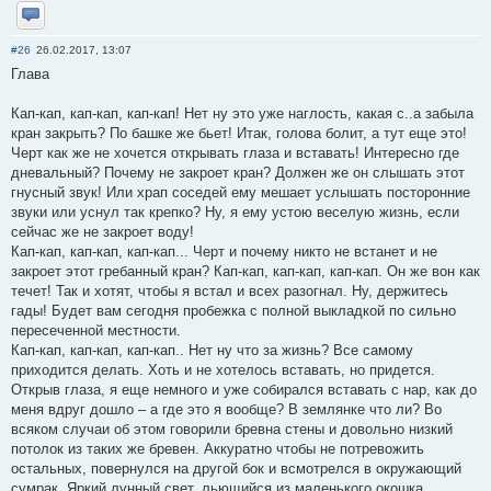
Отправить личное сообщение
#26
26.02.2017, 13:07
Глава
Кап-кап, кап-кап, кап-кап! Нет ну это уже наглость, какая с..а забыла
кран закрыть? По башке же бьет! Итак, голова болит, а тут еще это!
Черт как же не хочется открывать глаза и вставать! Интересно где
дневальный? Почему не закроет кран? Должен же он слышать этот
гнусный звук! Или храп соседей ему мешает услышать посторонние
звуки или уснул так крепко? Ну, я ему устою веселую жизнь, если
сейчас же не закроет воду!
Кап-кап, кап-кап, кап-кап... Черт и почему никто не встанет и не
закроет этот гребанный кран? Кап-кап, кап-кап, кап-кап. Он же вон как
течет! Так и хотят, чтобы я встал и всех разогнал. Ну, держитесь
гады! Будет вам сегодня пробежка с полной выкладкой по сильно
пересеченной местности.
Кап-кап, кап-кап, кап-кап.. Нет ну что за жизнь? Все самому
приходится делать. Хоть и не хотелось вставать, но придется.
Открыв глаза, я еще немного и уже собирался вставать с нар, как до
меня вдруг дошло – а где это я вообще? В землянке что ли? Во
всяком случаи об этом говорили бревна стены и довольно низкий
потолок из таких же бревен. Аккуратно чтобы не потревожить
остальных, повернулся на другой бок и всмотрелся в окружающий
сумрак. Яркий лунный свет, льющийся из маленького окошка