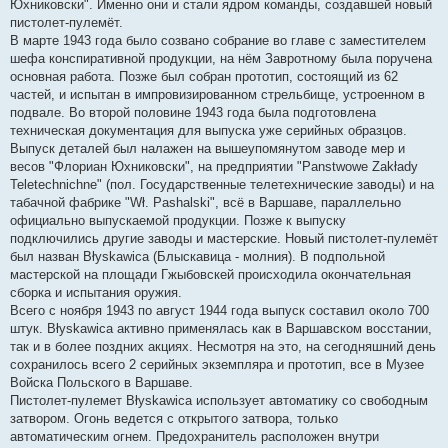
Юхниковски". Именно они и стали ядром команды, создавшей новый
пистолет-пулемёт.
В марте 1943 года было созвано собрание во главе с заместителем
шефа конспиративной продукции, на нём Завротному была поручена
основная работа. Позже был собран прототип, состоящий из 62
частей, и испытан в импровизированном стрельбище, устроенном в
подвале. Во второй половине 1943 года была подготовлена
техническая документация для выпуска уже серийных образцов.
Выпуск деталей был налажен на вышеупомянутом заводе мер и
весов "Флориан Юхниковски", на предприятии "Panstwowe Zakłady
Teletechnichne" (пол. Государственные телетехнические заводы) и на
табачной фабрике "Wł. Pashalski", всё в Варшаве, параллельно
официально выпускаемой продукции. Позже к выпуску
подключились другие заводы и мастерские. Новый пистолет-пулемёт
был назван Błyskawica (Блыскавица - молния). В подпольной
мастерской на площади Гжыбовскей происходила окончательная
сборка и испытания оружия.
Всего с ноября 1943 по август 1944 года выпуск составил около 700
штук. Błyskawica активно применялась как в Варшавском восстании,
так и в более поздних акциях. Несмотря на это, на сегодняшний день
сохранилось всего 2 серийных экземпляра и прототип, все в Музее
Войска Польского в Варшаве.
Пистолет-пулемет Błyskawica использует автоматику со свободным
затвором. Огонь ведется с открытого затвора, только
автоматическим огнем. Предохранитель расположен внутри