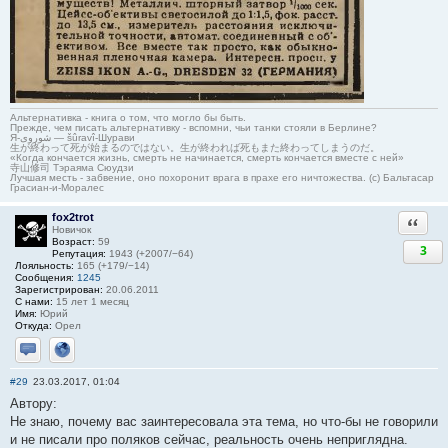
Альтернативка - книга о том, что могло бы быть.
Прежде, чем писать альтернативку - вспомни, чьи танки стояли в Берлине?
Я-شوروی — šûravî-Шурави
生が終わって死が始まるのではない。生が終われば死もまた終わってしまうのだ。
«Когда кончается жизнь, смерть не начинается, смерть кончается вместе с ней»
寺山修司 Тэраяма Сюудзи
Лучшая месть - забвение, оно похоронит врага в прахе его ничтожества. (с) Бальтасар
Грасиан-и-Моралес
fox2trot
Ответи
Новичок
Возраст:
59
3
Репутация:
1943 (+2007/−64)
Лояльность:
165 (+179/−14)
Сообщения:
1245
Зарегистрирован:
20.06.2011
С нами:
15 лет 1 месяц
Имя:
Юрий
Откуда:
Орел
Отправить личное сообщение
Сайт
#29
23.03.2017, 01:04
Автору:
Не знаю, почему вас заинтересовала эта тема, но что-бы не говорили
и не писали про поляков сейчас, реальность очень неприглядна.