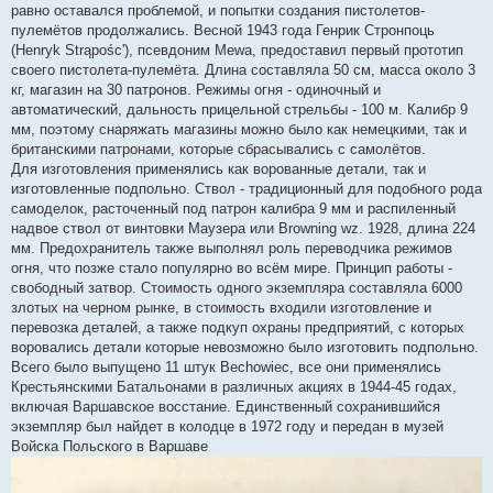
равно оставался проблемой, и попытки создания пистолетов-
пулемётов продолжались. Весной 1943 года Генрик Стронпоць
(Henryk Strąpośc'), псевдоним Mewa, предоставил первый прототип
своего пистолета-пулемёта. Длина составляла 50 см, масса около 3
кг, магазин на 30 патронов. Режимы огня - одиночный и
автоматический, дальность прицельной стрельбы - 100 м. Калибр 9
мм, поэтому снаряжать магазины можно было как немецкими, так и
британскими патронами, которые сбрасывались с самолётов.
Для изготовления применялись как ворованные детали, так и
изготовленные подпольно. Ствол - традиционный для подобного рода
самоделок, расточенный под патрон калибра 9 мм и распиленный
надвое ствол от винтовки Маузера или Browning wz. 1928, длина 224
мм. Предохранитель также выполнял роль переводчика режимов
огня, что позже стало популярно во всём мире. Принцип работы -
свободный затвор. Стоимость одного экземпляра составляла 6000
злотых на черном рынке, в стоимость входили изготовление и
перевозка деталей, а также подкуп охраны предприятий, с которых
воровались детали которые невозможно было изготовить подпольно.
Всего было выпущено 11 штук Bechowiec, все они применялись
Крестьянскими Батальонами в различных акциях в 1944-45 годах,
включая Варшавское восстание. Единственный сохранившийся
экземпляр был найдет в колодце в 1972 году и передан в музей
Войска Польского в Варшаве