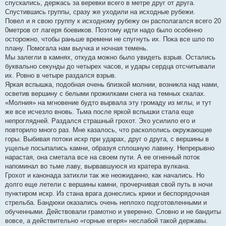
спускались, держась за веревки всего в метре друг от друга.
Спустившись группы, сразу же уходили на исходные рубежи.
Повел и я свою группу к исходному рубежу он располагался всего 20
0метров от лагеря боевиков. Поэтому идти надо было особенно
осторожно, чтобы раньше времени не спугнуть их. Пока все шло по
плану. Помогала нам выучка и ночная темень.
Мы залегли в камнях, откуда можно было увидеть взрыв. Остались
буквально секунды до четырех часов, и удары сердца отсчитывали
их. Ровно в четыре раздался взрыв.
Яркая вспышка, подобная очень близкой молнии, возникла над нами,
осветив вершину с белыми прожилками снега на темных скалах.
«Молния» на мгновение будто вырвала эту громаду из мглы, и тут
же все исчезло вновь. Тьма после яркой вспышки стала еще
непроглядней. Раздался страшный грохот. Эхо усилило его и
повторило много раз. Мне казалось, что раскололись окружающие
горы. Выбивая потоки искр при ударах, друг о друга, с вершины в
ущелье посыпались камни, образуя сплошную лавину. Непрерывно
нарастая, она сметала все на своем пути. А ее огненный поток
напоминал во тьме лаву, вырвавшуюся из кратера вулкана.
Грохот и канонада затихли так же неожиданно, как начались. Но
долго еще летели с вершины камни, прочерчивая свой путь в ночи
пунктиром искр. Из стана врага донеслись крики и беспорядочная
стрельба. Бандюки оказались очень неплохо подготовленными и
обученными. Действовали грамотно и уверенно. Словно и не бандиты
вовсе, а действительно «горные егеря» неслабой такой державы.