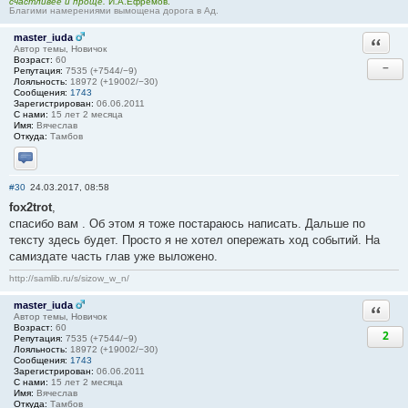
счастливее и проще.
И.А.Ефремов.
Благими намерениями вымощена дорога в Ад.
master_iuda
Ответи
Автор темы, Новичок
Возраст:
60
−
Репутация:
7535 (+7544/−9)
Лояльность:
18972 (+19002/−30)
Сообщения:
1743
Зарегистрирован:
06.06.2011
С нами:
15 лет 2 месяца
Имя:
Вячеслав
Откуда:
Тамбов
Отправить личное сообщение
#30
24.03.2017, 08:58
fox2trot
,
спасибо вам . Об этом я тоже постараюсь написать. Дальше по
тексту здесь будет. Просто я не хотел опережать ход событий. На
самиздате часть глав уже выложено.
http://samlib.ru/s/sizow_w_n/
master_iuda
Ответи
Автор темы, Новичок
Возраст:
60
2
Репутация:
7535 (+7544/−9)
Лояльность:
18972 (+19002/−30)
Сообщения:
1743
Зарегистрирован:
06.06.2011
С нами:
15 лет 2 месяца
Имя:
Вячеслав
Откуда:
Тамбов