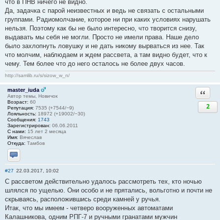
что в ПНВ ничего не видно.
Да, задачка с парой неизвестных и ведь не связать с остальными
группами. Радиомолчание, которое ни при каких условиях нарушать
нельзя. Поэтому как бы не было интересно, что творится снизу,
выдавать мы себя не могли. Просто не имели права. Наше дело
было захлопнуть ловушку и не дать никому вырваться из нее. Так
что молчим, наблюдаем и ждем рассвета, а там видно будет, что к
чему. Тем более что до него осталось не более двух часов.
http://samlib.ru/s/sizow_w_n/
master_iuda
Ответи
Автор темы, Новичок
Возраст:
60
2
Репутация:
7535 (+7544/−9)
Лояльность:
18972 (+19002/−30)
Сообщения:
1743
Зарегистрирован:
06.06.2011
С нами:
15 лет 2 месяца
Имя:
Вячеслав
Откуда:
Тамбов
Отправить личное сообщение
#27
22.03.2017, 10:02
С рассветом действительно удалось рассмотреть тех, кто ночью
шлялся по ущелью. Они особо и не прятались, вольготно и почти не
скрываясь, расположившись среди камней у ручья.
Итак, что мы имеем - четверо вооруженных автоматами
Калашникова, одним РПГ-7 и ручными гранатами мужчин