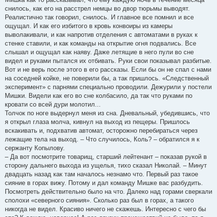
снилось, как его на расстрел немцы во двор тюрьмы выводят.
Реалистично так говорил, снилось. И главное все помнил и все
ощущал. И как его избитого в кровь конвоиры из камеры
выволакивали, и как напротив отделения с автоматами в руках к
стенке ставили, и как команды на открытие огня подвались. Все
слышал и ощущал как наяву. Даже летящие в него пули во сне
видел и руками пытался их отбивать. Руки свои показывал разбитые.
Вот и не верь после этого в его рассказы. Если бы он не спал с нами
на соседней койке, не поверили бы, а так пришлось. «Следственный
эксперимент» с парнями специально проводили. Дежурили у постели
Мишки. Видели как его во сне колбасило, да так что руками по
кровати со всей дури молотил...
Толчок по ноге выдернул меня из сна. Дневальный, убедившись, что
я открыл глаза молча, кивнул на выход из пещеры. Пришлось
вскакивать и, подхватив автомат, осторожно перебираться через
лежащие тела на выход. – Что случилось, Коль? – обратился я к
сержанту Копылову.
– Да вот посмотрите товарищ, старший лейтенант – показав рукой в
сторону дальнего выхода из ущелья, тихо сказал Николай. – Минут
двадцать назад как там началось незнамо что. Первый раз такое
сияние в горах вижу. Потому и дал команду Мишке вас разбудить.
Посмотреть действительно было на что. Далеко над горами сверкали
сполохи «северного сияния». Сколько раз был в горах, а такого
никогда не видел. Красиво ничего не скажешь. Интересно с чего бы