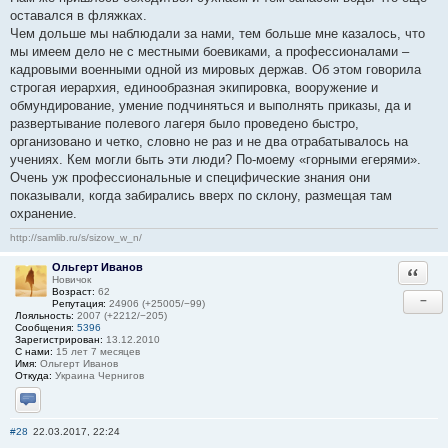
оставался в фляжках.
Чем дольше мы наблюдали за нами, тем больше мне казалось, что
мы имеем дело не с местными боевиками, а профессионалами –
кадровыми военными одной из мировых держав. Об этом говорила
строгая иерархия, единообразная экипировка, вооружение и
обмундирование, умение подчиняться и выполнять приказы, да и
развертывание полевого лагеря было проведено быстро,
организовано и четко, словно не раз и не два отрабатывалось на
учениях. Кем могли быть эти люди? По-моему «горными егерями».
Очень уж профессиональные и специфические знания они
показывали, когда забирались вверх по склону, размещая там
охранение.
http://samlib.ru/s/sizow_w_n/
Ольгерт Иванов
Ответи
Новичок
Возраст:
62
−
Репутация:
24906 (+25005/−99)
Лояльность:
2007 (+2212/−205)
Сообщения:
5396
Зарегистрирован:
13.12.2010
С нами:
15 лет 7 месяцев
Имя:
Ольгерт Иванов
Откуда:
Украина Чернигов
Отправить личное сообщение
#28
22.03.2017, 22:24