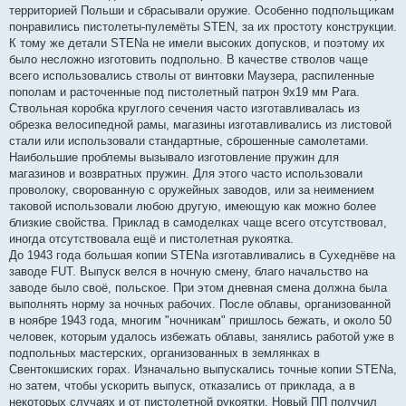
территорией Польши и сбрасывали оружие. Особенно подпольщикам
понравились пистолеты-пулемёты STEN, за их простоту конструкции.
К тому же детали STENа не имели высоких допусков, и поэтому их
было несложно изготовить подпольно. В качестве стволов чаще
всего использовались стволы от винтовки Маузера, распиленные
пополам и расточенные под пистолетный патрон 9х19 мм Para.
Ствольная коробка круглого сечения часто изготавливалась из
обрезка велосипедной рамы, магазины изготавливались из листовой
стали или использовали стандартные, сброшенные самолетами.
Наибольшие проблемы вызывало изготовление пружин для
магазинов и возвратных пружин. Для этого часто использовали
проволоку, сворованную с оружейных заводов, или за неимением
таковой использовали любою другую, имеющую как можно более
близкие свойства. Приклад в самоделках чаще всего отсутствовал,
иногда отсутствовала ещё и пистолетная рукоятка.
До 1943 года большая копии STENа изготавливались в Сухеднёве на
заводе FUT. Выпуск велся в ночную смену, благо начальство на
заводе было своё, польское. При этом дневная смена должна была
выполнять норму за ночных рабочих. После облавы, организованной
в ноябре 1943 года, многим "ночникам" пришлось бежать, и около 50
человек, которым удалось избежать облавы, занялись работой уже в
подпольных мастерских, организованных в землянках в
Свентокшиских горах. Изначально выпускались точные копии STENa,
но затем, чтобы ускорить выпуск, отказались от приклада, а в
некоторых случаях и от пистолетной рукоятки. Новый ПП получил