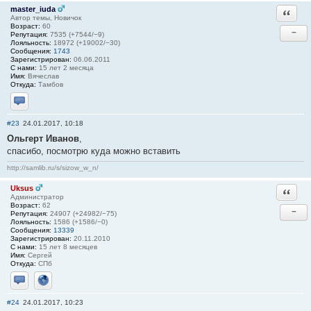
master_iuda
Ответи
Автор темы, Новичок
Возраст:
60
−
Репутация:
7535 (+7544/−9)
Лояльность:
18972 (+19002/−30)
Сообщения:
1743
Зарегистрирован:
06.06.2011
С нами:
15 лет 2 месяца
Имя:
Вячеслав
Откуда:
Тамбов
Отправить личное сообщение
#23
24.01.2017, 10:18
Ольгерт Иванов
,
спасибо, посмотрю куда можно вставить
http://samlib.ru/s/sizow_w_n/
Uksus
Ответи
Администратор
Возраст:
62
−
Репутация:
24907 (+24982/−75)
Лояльность:
1586 (+1586/−0)
Сообщения:
13339
Зарегистрирован:
20.11.2010
С нами:
15 лет 8 месяцев
Имя:
Сергей
Откуда:
СПб
Отправить личное сообщение
Сайт
#24
24.01.2017, 10:23