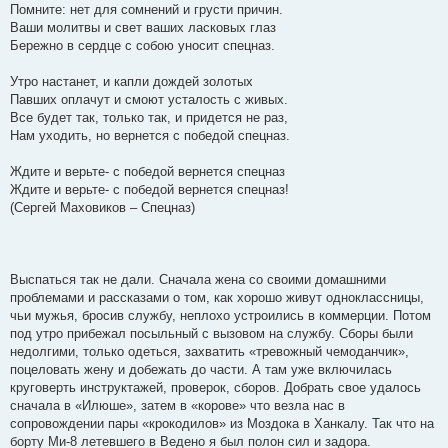
Помните: нет для сомнений и грусти причин.
Ваши молитвы и свет ваших ласковых глаз
Бережно в сердце с собою уносит спецназ.
Утро настанет, и капли дождей золотых
Павших оплачут и смоют усталость с живых.
Все будет так, только так, и придется не раз,
Нам уходить, но вернется с победой спецназ.
Ждите и верьте- с победой вернется спецназ
Ждите и верьте- с победой вернется спецназ!
(Сергей Маховиков – Спецназ)
Выспаться так не дали. Сначала жена со своими домашними
проблемами и рассказами о том, как хорошо живут одноклассницы,
чьи мужья, бросив службу, неплохо устроились в коммерции. Потом
под утро прибежал посыльный с вызовом на службу. Сборы были
недолгими, только одеться, захватить «тревожный чемоданчик»,
поцеловать жену и добежать до части. А там уже включилась
круговерть инструктажей, проверок, сборов. Добрать свое удалось
сначала в «Илюше», затем в «корове» что везла нас в
сопровождении пары «крокодилов» из Моздока в Ханкалу. Так что на
борту Ми-8 летевшего в Ведено я был полон сил и задора.