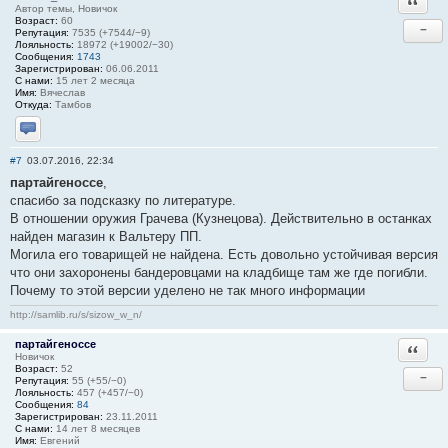
Автор темы, Новичок
Возраст:
60
−
Репутация:
7535 (+7544/−9)
Лояльность:
18972 (+19002/−30)
Сообщения:
1743
Зарегистрирован:
06.06.2011
С нами:
15 лет 2 месяца
Имя:
Вячеслав
Откуда:
Тамбов
Отправить личное сообщение
#7
03.07.2016, 22:34
партайгеноссе
,
спасибо за подсказку по литературе.
В отношении оружия Грачева (Кузнецова). Действительно в останках
найден магазин к Вальтеру ПП.
Могила его товарищей не найдена. Есть довольно устойчивая версия
что они захоронены бандеровцами на кладбище там же где погибли.
Почему то этой версии уделено не так много информации
http://samlib.ru/s/sizow_w_n/
партайгеноссе
Ответи
Новичок
Возраст:
52
−
Репутация:
55 (+55/−0)
Лояльность:
457 (+457/−0)
Сообщения:
84
Зарегистрирован:
23.11.2011
С нами:
14 лет 8 месяцев
Имя:
Евгений