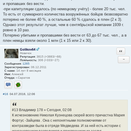
и пропавших без вести.
-при капитуляции сдалось (по немецкому учёту) - более 20 тыс. чел.
То есть от суммарного количества вооружённых бойцов безвозвратно
потеряно не более 40 %, а остальные 60 % сдалось в плен (2 к 3).
Однако этот результат лучше, чем в сентябрьской компании 1939 г.
ровно в 10 раз.
Потеряно убитыми и пропавшими без вести от 63 до 67 тыс. чел., а в
плен немцы взяли около 1 млн (1 к 15 или 2 к 30).
Golikov64
Ответи
Новичок
Репутация:
3815 (+3883/−68)
−
Лояльность:
306 (+333/−27)
Сообщения:
1265
Зарегистрирован:
06.12.2011
С нами:
14 лет 8 месяцев
Имя:
Алексей
Откуда:
г.Саратов
Отправить личное сообщение
ICQ
#16
04.07.2016, 12:06
#13 Владимир 178 » Сегодня, 02:08
К исчезновению Николая Кузнецова скорей всего причастна Мария
Фортус -Зайцева . Она с непонятными полномочиями от
контразведки была в отряде Медведева .И за ней есть истории с
исчезновением разведчиков и присвоением их заслуг .