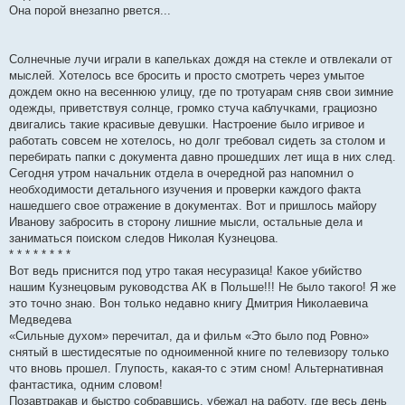
Она порой внезапно рвется...
Солнечные лучи играли в капельках дождя на стекле и отвлекали от
мыслей. Хотелось все бросить и просто смотреть через умытое
дождем окно на весеннюю улицу, где по тротуарам сняв свои зимние
одежды, приветствуя солнце, громко стуча каблучками, грациозно
двигались такие красивые девушки. Настроение было игривое и
работать совсем не хотелось, но долг требовал сидеть за столом и
перебирать папки с документа давно прошедших лет ища в них след.
Сегодня утром начальник отдела в очередной раз напомнил о
необходимости детального изучения и проверки каждого факта
нашедшего свое отражение в документах. Вот и пришлось майору
Иванову забросить в сторону лишние мысли, остальные дела и
заниматься поиском следов Николая Кузнецова.
* * * * * * * *
Вот ведь приснится под утро такая несуразица! Какое убийство
нашим Кузнецовым руководства АК в Польше!!! Не было такого! Я же
это точно знаю. Вон только недавно книгу Дмитрия Николаевича
Медведева
«Сильные духом» перечитал, да и фильм «Это было под Ровно»
снятый в шестидесятые по одноименной книге по телевизору только
что вновь прошел. Глупость, какая-то с этим сном! Альтернативная
фантастика, одним словом!
Позавтракав и быстро собравшись, убежал на работу, где весь день