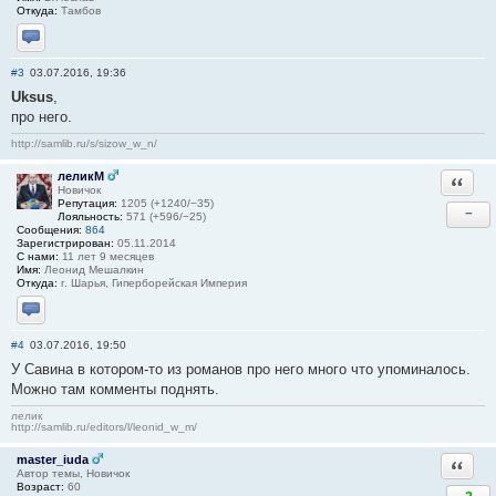
Откуда:
Тамбов
Отправить личное сообщение
#3
03.07.2016, 19:36
Uksus
,
про него.
http://samlib.ru/s/sizow_w_n/
леликМ
Ответи
Новичок
Репутация:
1205 (+1240/−35)
−
Лояльность:
571 (+596/−25)
Сообщения:
864
Зарегистрирован:
05.11.2014
С нами:
11 лет 9 месяцев
Имя:
Леонид Мешалкин
Откуда:
г. Шарья, Гиперборейская Империя
Отправить личное сообщение
#4
03.07.2016, 19:50
У Савина в котором-то из романов про него много что упоминалось.
Можно там комменты поднять.
лелик
http://samlib.ru/editors/l/leonid_w_m/
master_iuda
Ответи
Автор темы, Новичок
Возраст:
60