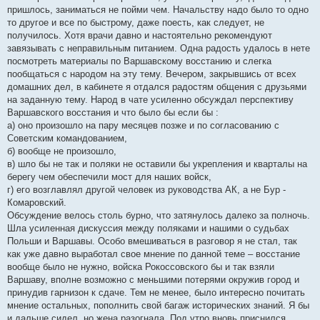
пришлось, заниматься не пойми чем. Начальству надо было то одно
то другое и все по быстрому, даже поесть, как следует, не
получилось. Хотя врачи давно и настоятельно рекомендуют
завязывать с неправильным питанием. Одна радость удалось в нете
посмотреть материалы по Варшавскому восстанию и слегка
пообщаться с народом на эту тему. Вечером, закрывшись от всех
домашних дел, в кабинете я отдался радостям общения с друзьями
на заданную тему. Народ в чате усиленно обсуждал перспективу
Варшавского восстания и что было бы если бы :
а) оно произошло на пару месяцев позже и по согласованию с
Советским командованием,
б) вообще не произошло,
в) шло бы не так и поляки не оставили бы укрепления и кварталы на
берегу чем обеспечили мост для наших войск,
г) его возглавлял другой человек из руководства АК, а не Бур -
Комаровский.
Обсуждение велось столь бурно, что затянулось далеко за полночь.
Шла усиленная дискуссия между поляками и нашими о судьбах
Польши и Варшавы. Особо вмешиваться в разговор я не стал, так
как уже давно выработал свое мнение по данной теме – восстание
вообще было не нужно, войска Рокоссовского бы и так взяли
Варшаву, вполне возможно с меньшими потерями окружив город и
принудив гарнизон к сдаче. Тем не менее, было интересно почитать
мнение остальных, пополнить свой багаж исторических знаний. Я бы
и дальше сидел, но жена разогнала. Под утро вновь приснился