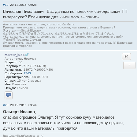
#19
20.12.2016, 09:28
Вячеслав Николаевич. Вас данные по польским самодельным ПП
интересуют? Если нужно для книги могу выложить.
Альтернативка - книга о том, что могло бы быть.
Прежде, чем писать альтернативку - вспомни, чьи танки стояли в Берлине?
Я-شوروی — šûravî-Шурави
生が終わって死が始まるのではない。生が終われば死もまた終わってしまうのだ。
«Когда кончается жизнь, смерть не начинается, смерть кончается вместе с ней»
寺山修司 Тэраяма Сюудзи
Лучшая месть - забвение, оно похоронит врага в прахе его ничтожества. (с) Бальтасар
Грасиан-и-Моралес
master_iuda
Ответи
Автор темы, Новичок
Возраст:
60
−
Репутация:
7535 (+7544/−9)
Лояльность:
18972 (+19002/−30)
Сообщения:
1743
Зарегистрирован:
06.06.2011
С нами:
15 лет 2 месяца
Имя:
Вячеслав
Откуда:
Тамбов
Отправить личное сообщение
#20
20.12.2016, 09:44
Ольгерт Иванов
,
спасибо огромное Ольгерт. Я тут собираю кучу материалов
связанных с восстанием в том числе и по производству оружия,
думаю что ваши материалы пригодятся.
http://samlib.ru/s/sizow_w_n/