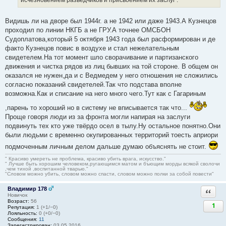
Видишь ли на дворе был 1944г. а не 1942 или даже 1943.А Кузнецов
проходил по линии НКГБ а не ГРУ.А точнее ОМСБОН
Судоплатова,который 5 октября 1943 года был расформирован и де
факто Кузнецов повис в воздухе и стал нежелательным
свидетелем.На тот момент шло сворачивание и партизанского
движения и чистка рядов из лиц бывших на той стороне. В общем он
оказался не нужен,да и с Ведмедем у него отношения не сложились
согласно показаний свидетелей.Так что подстава вполне
возможна.Как и списание на него много чего.Тут как с Гагариным
,парень то хороший но в систему не вписывается так что...
Проще говоря люди из за фронта могли напирая на заслуги
подвинуть тех кто уже твёрдо осел в тылу.Ну остальное понятно.Они
были людьми с временно окупированных территорий тоесть априори
подмоченным личным делом дальше думаю объяснять не стоит.
" Красиво умереть не проблема, красиво убить врага, искусство."
" Лучше быть хорошим человеком,ругающимся матом и бъющим морды всякой сволочи
,чем тихой ,воспитанной тварью."
"Словом можно убить, словом можно спасти, словом можно полки за собой повести"
Владимир 178
Ответи
Новичок
Возраст:
56
1
Репутация:
1 (+1/−0)
Лояльность:
0 (+0/−0)
Сообщения:
11
Зарегистрирован:
03.05.2016