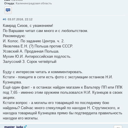
Откуда:
Калининградская область
Отправить личное сообщение
#6
03.07.2016, 22:12
Камрад Сизов, с уважением!
По Варшаве читал сам много и с любопытством.
Рекомендую:
И. Колос. По заданию Центра. ч. 2.
Яковлева Е.Н. (?) Польша против СССР.
Усовский А. Проданная Польша.
Мухин Ю.И. Антироссийская подлость.
Залусский З. Сорок четвёртый
Буду с интересом читать и коммментировать.
Кстати - поищите в сети есть фото с эксгумации останков Н.И.
Кузнецова.
Ещё один факт - в останках найден магазин к Вальтеру ПП или ППК
под 7,65 - именно этим оружием пользовался Н.И. Кузнецов в своих
акциях.
Кстати вопрос - а могилы его товарищей по последнему бою
найдены? Сейчас много спекуляций по находке Н. Струтинского, и
находка товарищей Кузнецова прямо бы подтвердила правильность
находки его могилы.
master_iuda
Ответи