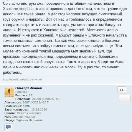
Согласно инструктажа проведенного штабным начальством в
Ханкале «верная птичка» принесла данные о том, что из Грузии идет
небольшая такая банда, в десяток человек везущая симпатичный
груз оружия и наркоты. Вот от нас и требовалось в определенном
квадрате встретить и захватить груз, умножив при этом банду на
«ноль». Инструктаж в Ханкале был недолгий. Местность давно
изученной и не раз хоженой. Маршрут банды у штабного начальства
тоже не вызывал сомнения. Так как «человек» клялся и божился
всеми святыми, что пойдут именно там, а не где-нибудь еще. Тем
более что конечной точкой маршрута был знакомый аул, где
проживал находящийся под подозрением в связях с боевиками
гражданин кавказской наружности. Так что дорога у бандитов была
одна и миновать нас они никак не могли. Ну а раз так, то значит
работаем…
http://samlib.ru/s/sizow_w_n/
Ольгерт Иванов
Ответи
Новичок
Возраст:
62
−
Репутация:
24906 (+25005/−99)
Лояльность:
2007 (+2212/−205)
Сообщения:
5396
Зарегистрирован:
13.12.2010
С нами:
15 лет 7 месяцев
Имя:
Ольгерт Иванов
Откуда:
Украина Чернигов
Отправить личное сообщение