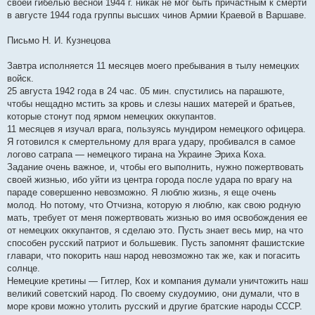
своей гибелью весной 1944 г. никак не мог быть причастным к смерти
в августе 1944 года группы высших чинов Армии Краевой в Варшаве.
Письмо Н. И. Кузнецова
Завтра исполняется 11 месяцев моего пребывания в тылу немецких
войск.
25 августа 1942 года в 24 час. 05 мин. спустились на парашюте,
чтобы нещадно мстить за кровь и слезы наших матерей и братьев,
которые стонут под ярмом немецких оккупантов.
11 месяцев я изучал врага, пользуясь мундиром немецкого офицера.
Я готовился к смертельному для врага удару, пробивался в самое
логово сатрапа — немецкого тирана на Украине Эриха Коха.
Задание очень важное, и, чтобы его выполнить, нужно пожертвовать
своей жизнью, ибо уйти из центра города после удара по врагу на
параде совершенно невозможно. Я люблю жизнь, я еще очень
молод. Но потому, что Отчизна, которую я люблю, как свою родную
мать, требует от меня пожертвовать жизнью во имя освобождения ее
от немецких оккупантов, я сделаю это. Пусть знает весь мир, на что
способен русский патриот и большевик. Пусть запомнят фашистские
главари, что покорить наш народ невозможно так же, как и погасить
солнце.
Немецкие кретины — Гитлер, Кох и компания думали уничтожить наш
великий советский народ. По своему скудоумию, они думали, что в
море крови можно утолить русский и другие братские народы СССР.