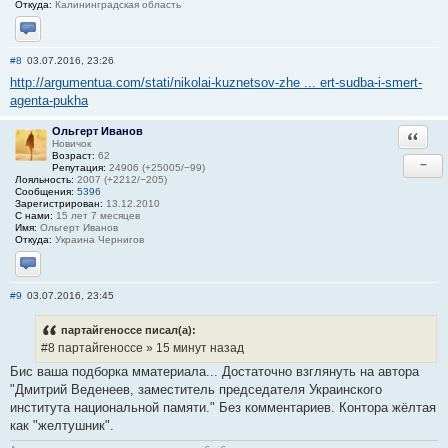
Откуда:
Калининградская область
Отправить личное сообщение
#8
03.07.2016, 23:26
http://argumentua.com/stati/nikolai-kuznetsov-zhe ... ert-sudba-i-smert-
agenta-pukha
Ольгерт Иванов
Ответи
Новичок
Возраст:
62
−
Репутация:
24906 (+25005/−99)
Лояльность:
2007 (+2212/−205)
Сообщения:
5396
Зарегистрирован:
13.12.2010
С нами:
15 лет 7 месяцев
Имя:
Ольгерт Иванов
Откуда:
Украина Чернигов
Отправить личное сообщение
#9
03.07.2016, 23:45
партайгеноссе писал(а):
#8 партайгеноссе » 15 минут назад
Бис ваша подборка мматериала... Достаточно взглянуть на автора
"Дмитрий Веденеев, заместитель председателя Украинского
института национальной памяти." Без комментариев. Контора жёлтая
как "желтушник".