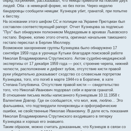
обряд погребения, рассказывал, что немцы привезли на повозке двух
людей. Оба - в немецкой форме, но без погон. Через неделю
бандеровцы сообщили немцам: Кузнецов убит, гранатой, при попытке
к бегству.
На основании этого шефом СС и полиции на Украине Прютцман был
составлен соответствующий рапорт. Отчет Кузнецова за подписью
"Пух" был обнаружен полкоником Медведевым в архивах Львовского
гестапо. Вернее, копию этого отчета, оригинал начальник тамошнего
гестапо переслал в Берлин Мюллеру.
Возможное захоронение группы Кузнецова было обнаружено 17
сентября 1959 года в урочище Кутыки благодаря поисковой работе
Николая Владимировича Струтинского. Актом судебно-медицинской
экспертизы от 17 декабря 1959 года — рост, строение черепа, нижней
челюсти, расположение и дефект зубов, отсутствие кисти правой
руки убедительно доказывают сходство со словесным портретом
Кузнецова, того, кто погиб в марте 1944-го в Боратине, в хате
Степана Голубовича. Отсутствие правой кисти — свидетельство
того, что Николай Иванович подорвал себя и врагов гранатой.
В отношении письма якобы написанного Кузнецовым 10.11.1958 г.
Валентине Довгер. Где он сообщается, что мол, жив, люблю... Это
фальшивка, что подтвердили почерковеды и орфографические
ошибки, не свойственные Николаю Ивановичу. В деле есть показания
Николая Владимировича Струтинского входившего в пятерку
Кузнецова и хорошо его знавшего.
Таким образом, можно считать доказанным, что Кузнецов в связи со