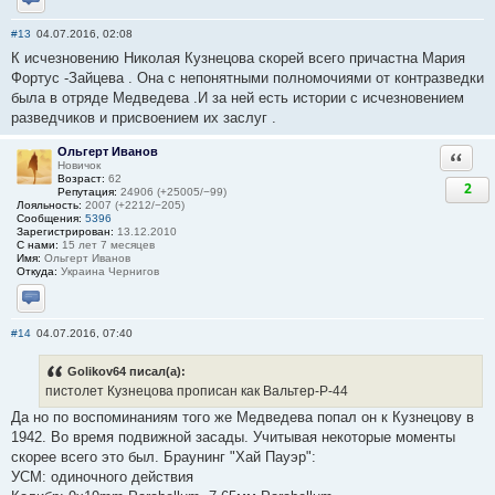
Отправить личное сообщение
#13
04.07.2016, 02:08
К исчезновению Николая Кузнецова скорей всего причастна Мария
Фортус -Зайцева . Она с непонятными полномочиями от контразведки
была в отряде Медведева .И за ней есть истории с исчезновением
разведчиков и присвоением их заслуг .
Ольгерт Иванов
Ответи
Новичок
Возраст:
62
2
Репутация:
24906 (+25005/−99)
Лояльность:
2007 (+2212/−205)
Сообщения:
5396
Зарегистрирован:
13.12.2010
С нами:
15 лет 7 месяцев
Имя:
Ольгерт Иванов
Откуда:
Украина Чернигов
Отправить личное сообщение
#14
04.07.2016, 07:40
Golikov64 писал(а):
пистолет Кузнецова прописан как Вальтер-Р-44
Да но по воспоминаниям того же Медведева попал он к Кузнецову в
1942. Во время подвижной засады. Учитывая некоторые моменты
скорее всего это был. Браунинг "Хай Пауэр":
УСМ: одиночного действия