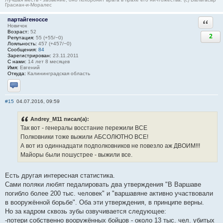
Грасиан-и-Моралес
партайгеноссе
Ответи
Новичок
Возраст:
52
2
Репутация:
55 (+55/−0)
Лояльность:
457 (+457/−0)
Сообщения:
84
Зарегистрирован:
23.11.2011
С нами:
14 лет 8 месяцев
Имя:
Евгений
Откуда:
Калининградская область
Отправить личное сообщение
#15
04.07.2016, 09:59
Andrey_M11 писал(а):
Так вот - генералы восстание пережили ВСЕ
Полковники тоже выжили АБСОЛЮТНО ВСЕ!
А вот из одиннадцати подполковников не повезло аж ДВОИМ!!!
Майоры были пошустрее - выжили все.
Есть другая интересная статистика.
Сами поляки любят педалировать два утверждения "В Варшаве
погибло более 200 тыс. человек" и "варшавяне активно участвовали
в вооружённой борьбе". Оба эти утверждения, в принципе верны.
Но за кадром сквозь зубы озвучивается следующее:
-потери собственно вооружённых бойцов - около 13 тыс. чел. убитых