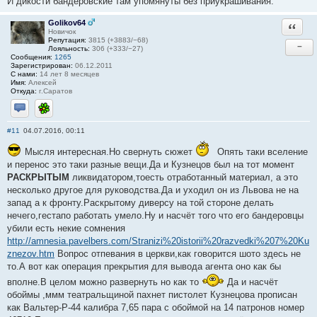
И дикости бандеровские там упомянуты без приукрашивания.
Golikov64
Ответи
Новичок
Репутация:
3815 (+3883/−68)
−
Лояльность:
306 (+333/−27)
Сообщения:
1265
Зарегистрирован:
06.12.2011
С нами:
14 лет 8 месяцев
Имя:
Алексей
Откуда:
г.Саратов
Отправить личное сообщение
ICQ
#11
04.07.2016, 00:11
Мысля интересная.Но свернуть сюжет
Опять таки вселение
и перенос это таки разные вещи.Да и Кузнецов был на тот момент
РАСКРЫТЫМ
ликвидатором,тоесть отработанный материал, а это
несколько другое для руководства.Да и уходил он из Львова не на
запад а к фронту.Раскрытому диверсу на той стороне делать
нечего,гестапо работать умело.Ну и насчёт того что его бандеровцы
убили есть некие сомнения
http://amnesia.pavelbers.com/Stranizi%20istorii%20razvedki%207%20Ku
znezov.htm
Вопрос отпевания в церкви,как говорится шото здесь не
то.А вот как операция прекрытия для вывода агента оно как бы
вполне.В целом можно развернуть но как то
Да и насчёт
обоймы ,ммм театральщиной пахнет пистолет Кузнецова прописан
как Вальтер-Р-44 калибра 7,65 пара с обоймой на 14 патронов номер