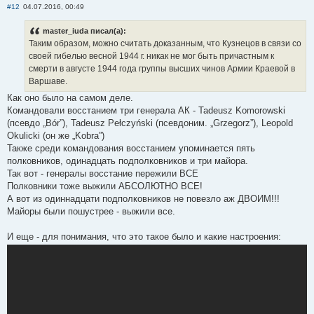
#12
04.07.2016, 00:49
master_iuda писал(а):
Таким образом, можно считать доказанным, что Кузнецов в связи со
своей гибелью весной 1944 г. никак не мог быть причастным к
смерти в августе 1944 года группы высших чинов Армии Краевой в
Варшаве.
Как оно было на самом деле.
Командовали восстанием три генерала АК - Tadeusz Komorowski
(псевдо „Bór”), Tadeusz Pełczyński (псевдоним. „Grzegorz”), Leopold
Okulicki (он же „Kobra”)
Также среди командования восстанием упоминается пять
полковников, одинадцать подполковников и три майора.
Так вот - генералы восстание пережили ВСЕ
Полковники тоже выжили АБСОЛЮТНО ВСЕ!
А вот из одиннадцати подполковников не повезло аж ДВОИМ!!!
Майоры были пошустрее - выжили все.
И еще - для понимания, что это такое было и какие настроения: