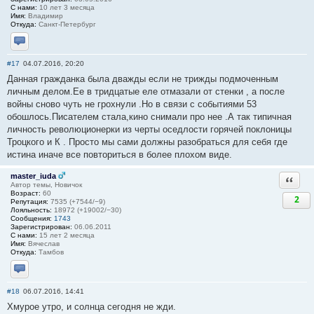
С нами:
10 лет 3 месяца
Имя:
Владимир
Откуда:
Санкт-Петербург
Отправить личное сообщение
#17
04.07.2016, 20:20
Данная гражданка была дважды если не трижды подмоченным
личным делом.Ее в тридцатые еле отмазали от стенки , а после
войны сново чуть не грохнули .Но в связи с событиями 53
обошлось.Писателем стала,кино снимали про нее .А так типичная
личность революционерки из черты оседлости горячей поклоницы
Троцкого и К . Просто мы сами должны разобраться для себя где
истина иначе все повториться в более плохом виде.
master_iuda
Ответи
Автор темы, Новичок
Возраст:
60
2
Репутация:
7535 (+7544/−9)
Лояльность:
18972 (+19002/−30)
Сообщения:
1743
Зарегистрирован:
06.06.2011
С нами:
15 лет 2 месяца
Имя:
Вячеслав
Откуда:
Тамбов
Отправить личное сообщение
#18
06.07.2016, 14:41
Хмурое утро, и солнца сегодня не жди.