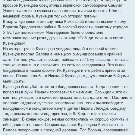
просьбе Кузнецова боец отряда еврейской самообороны Самуил
Эрлих вывел их в нужном направлении, к линии фронта. Шли в
немецкой форме, Кузнецов только отпорол погоны.
9 марта Кузнецов и его спутники Каминский и Белов вышли к селу
Боратин Бродовского района Львовской области, занятому отрядом
УПА. Где полковником Медведевым было определено
местонахождение разведгруппы отряда «Победители» для связи с
Кузнецовым.
На хуторе группа Кузнецова увидела людей в военной форме.
Кузнецов послал Белова в немецком обмундировании к крайней
хате. Тот постучался, спросил: войска есть? Ему сказали, что есть,
только не ваши, а с «зирками», то есть со звездочками. Это были
бандеровцы в нашей форме. Их Кузнецов и его ребята приняли за
своих. Пошла пальба, и Николай Кузнецов с двумя своими бойцами
были убиты.
Кузнецов был убит, отчет его бандеровцы нашли. Тогда поняли, кто
попал им в руки. Начали торговаться с немцами. Сообщили, что он
взят полуживым, и в качестве доказательства дали отчет. Поставили
условие: отдадим русского разведчика вам, если вы освободите
находящихся в концлагере жену и детей Николы Лебедя. Бандеру
тогда немцы держали под арестом, и Лебедь его фактически
замещал. В конце концов, немцы согласились их хорошо кормить и
обещание выполнили. Сопровождавших Кузнецова Каминского и
Белова похоронили в соседней деревне. Поп Ворона, совершавший