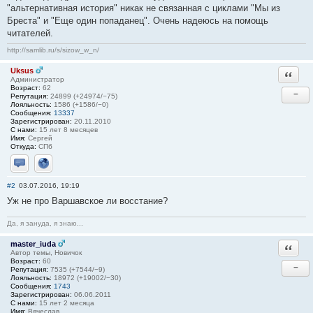
"альтернативная история" никак не связанная с циклами "Мы из
Бреста" и "Еще один попаданец". Очень надеюсь на помощь
читателей.
http://samlib.ru/s/sizow_w_n/
Uksus
Ответи
Администратор
Возраст:
62
−
Репутация:
24899 (+24974/−75)
Лояльность:
1586 (+1586/−0)
Сообщения:
13337
Зарегистрирован:
20.11.2010
С нами:
15 лет 8 месяцев
Имя:
Сергей
Откуда:
СПб
Отправить личное сообщение
Сайт
#2
03.07.2016, 19:19
Уж не про Варшавское ли восстание?
Да, я зануда, я знаю...
master_iuda
Ответи
Автор темы, Новичок
Возраст:
60
−
Репутация:
7535 (+7544/−9)
Лояльность:
18972 (+19002/−30)
Сообщения:
1743
Зарегистрирован:
06.06.2011
С нами:
15 лет 2 месяца
Имя:
Вячеслав