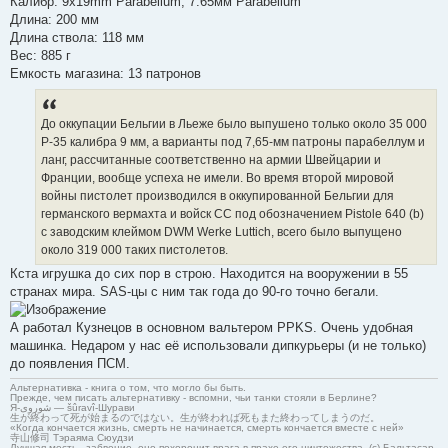
Калибр: 9x19mm Parabellum, 7.65мм Parabellum
Длина: 200 мм
Длина ствола: 118 мм
Вес: 885 г
Емкость магазина: 13 патронов
До оккупации Бельгии в Льеже было выпушено только около 35 000
Р-35 калибра 9 мм, а варианты под 7,65-мм патроны парабеллум и
ланг, рассчитанные соответственно на армии Швейцарии и
Франции, вообще успеха не имели. Во время второй мировой
войны пистолет производился в оккупированной Бельгии для
германского вермахта и войск СС под обозначением Pistole 640 (b)
с заводским клеймом DWM Werke Luttich, всего было выпущено
около 319 000 таких пистолетов.
Кста игрушка до сих пор в строю. Находится на вооружении в 55
странах мира. SAS-цы с ним так года до 90-го точно бегали.
А работал Кузнецов в основном вальтером PPKS. Очень удобная
машинка. Недаром у нас её использовали дипкурьеры (и не только)
до появления ПСМ.
Альтернативка - книга о том, что могло бы быть.
Прежде, чем писать альтернативку - вспомни, чьи танки стояли в Берлине?
Я-شوروی — šûravî-Шурави
生が終わって死が始まるのではない。生が終われば死もまた終わってしまうのだ。
«Когда кончается жизнь, смерть не начинается, смерть кончается вместе с ней»
寺山修司 Тэраяма Сюудзи
Лучшая месть - забвение, оно похоронит врага в прахе его ничтожества. (с) Бальтасар