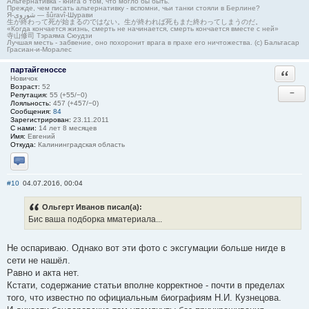
Альтернативка - книга о том, что могло бы быть.
Прежде, чем писать альтернативку - вспомни, чьи танки стояли в Берлине?
Я-شوروی — šûravî-Шурави
生が終わって死が始まるのではない。生が終われば死もまた終わってしまうのだ。
«Когда кончается жизнь, смерть не начинается, смерть кончается вместе с ней»
寺山修司 Тэраяма Сюудзи
Лучшая месть - забвение, оно похоронит врага в прахе его ничтожества. (с) Бальтасар
Грасиан-и-Моралес
партайгеноссе
Ответи
Новичок
Возраст:
52
−
Репутация:
55 (+55/−0)
Лояльность:
457 (+457/−0)
Сообщения:
84
Зарегистрирован:
23.11.2011
С нами:
14 лет 8 месяцев
Имя:
Евгений
Откуда:
Калининградская область
Отправить личное сообщение
#10
04.07.2016, 00:04
Ольгерт Иванов писал(а):
Бис ваша подборка мматериала...
Не оспариваю. Однако вот эти фото с эксгумации больше нигде в
сети не нашёл.
Равно и акта нет.
Кстати, содержание статьи вполне корректное - почти в пределах
того, что известно по официальным биографиям Н.И. Кузнецова.