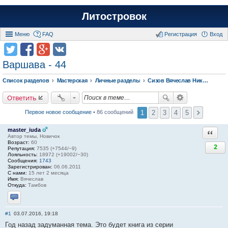
Литостровок
Меню
FAQ
Регистрация
Вход
Варшава - 44
Список разделов
Мастерская
Личные разделы
Сизов Вячеслав Николаевич.
Ответить
1
2
3
4
5
Первое новое сообщение
• 86 сообщений
master_iuda
Ответи
Автор темы, Новичок
Возраст:
60
2
Репутация:
7535 (+7544/−9)
Лояльность:
18972 (+19002/−30)
Сообщения:
1743
Зарегистрирован:
06.06.2011
С нами:
15 лет 2 месяца
Имя:
Вячеслав
Откуда:
Тамбов
Отправить личное сообщение
#1
03.07.2016, 19:18
Год назад задуманная тема. Это будет книга из серии