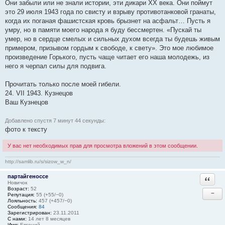
Они забыли или не знали истории, эти дикари XX века. Они поймут
это 29 июля 1943 года по свисту и взрыву противотанковой гранаты,
когда их поганая фашистская кровь брызнет на асфальт… Пусть я
умру, но в памяти моего народа я буду бессмертен. «Пускай ты
умер, но в сердце смелых и сильных духом всегда ты будешь живым
примером, призывом гордым к свободе, к свету». Это мое любимое
произведение Горького, пусть чаще читает его наша молодежь, из
него я черпал силы для подвига.
Прочитать только после моей гибели.
24. VII 1943. Кузнецов
Ваш Кузнецов
Добавлено спустя 7 минут 44 секунды:
фото к тексту
У вас нет необходимых прав для просмотра вложений в этом сообщении.
http://samlib.ru/s/sizow_w_n/
партайгеноссе
Ответи
Новичок
Возраст:
52
−
Репутация:
55 (+55/−0)
Лояльность:
457 (+457/−0)
Сообщения:
84
Зарегистрирован:
23.11.2011
С нами:
14 лет 8 месяцев
Имя:
Евгений