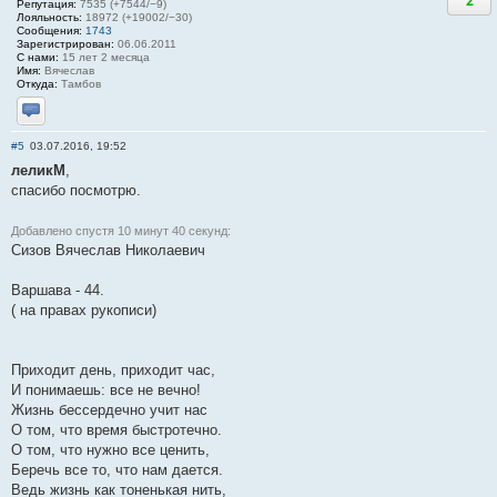
2
Репутация:
7535 (+7544/−9)
Лояльность:
18972 (+19002/−30)
Сообщения:
1743
Зарегистрирован:
06.06.2011
С нами:
15 лет 2 месяца
Имя:
Вячеслав
Откуда:
Тамбов
Отправить личное сообщение
#5
03.07.2016, 19:52
леликМ
,
спасибо посмотрю.
Добавлено спустя 10 минут 40 секунд:
Сизов Вячеслав Николаевич
Варшава - 44.
( на правах рукописи)
Приходит день, приходит час,
И понимаешь: все не вечно!
Жизнь бессердечно учит нас
О том, что время быстротечно.
О том, что нужно все ценить,
Беречь все то, что нам дается.
Ведь жизнь как тоненькая нить,