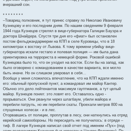
вчерашний сон.
* * * * * * * *
–Товарищ полковник, я тут принес справку по Николаю Ивановичу
Кузнецову и его последним дням. По нашим сведениям 9 февраля
1944 года Кузнецов стрелял в вице-губернатора Галиции Бауэра и
доктора Шнайдера. Спустя три дня его «фиат» был остановлен
постом фельджандармерии на КПП в селе Куровицы, что в 18
километрах к востоку от Львова. К тому времени убийцу вице-
губернатора искали гестапо и полевая полиция — им была дана
ориентировка на террориста в немецкой форме. Роковой ошибкой
Кузнецова было то, что он уходил на восток. Если бы на запад, как
было оговорено с командованием в качестве варианта, все могло
быть иначе. Но он слишком уверовал в себя…
Вообще у меня сложилось впечатление, что на КПП ждали именно
его: обычный пропускной пункт, а командовал им майор Кантер.
Обычно это дело лейтенантов максимум гауптманов, а тут целый
майор. Кузнецов понял: это ловят его. Оставалось одно -
прорываться. Они рванули через шлагбаум, убили майора и
перебили патруль, но им перебили скаты. Проехали метров 800 на
спущенных колесах - и в лес.
Оторвавшись от полиции, проплутав в лесу, они наткнулись на отряд
еврейской самообороны. Но пересидеть не получилось: в отряде –
тиф. В лагере Кузнецов написал свой отчет под именем «Пух» (под
этим псевдонимом Кузнецов был известен в Центре Федорову). По