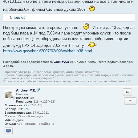
46710.Если кто не в теме немцы ставили клема на всё в том числе и
на обоймы.См. фильм Сильные духом 1967г.
Спойлер
Не отрицаю может это и хромая утка но...
И таки да 13 зарядная
под 9мм пара а 14 под 7,65мм пара ходят упорные слухи что после
войны на немецком оборудовании выпускались небольшие партии
для нужд ГРУ 14 зарядов 7,62 мм ТТ но тут
http://www.gewehr.ru/2007/02/09/walther_p38.html
Последний раз редактировалось
Golikov64
04.07.2016, 00:57, всего редактировалось
3 раза.
" Красиво умереть не проблема, красиво убить врага, искусство."
" Лучше быть хорошим человеком,ругающимся матом и бъющим морды всякой сволочи
,чем тихой ,воспитанной тварью."
"Словом можно убить, словом можно спасти, словом можно полки за собой повести"
Andrey_M11
Ответи
Новичок
Возраст:
49
−
Репутация:
111 (+123/−12)
Лояльность:
29 (+74/−45)
Сообщения:
260
Зарегистрирован:
17.01.2011
С нами:
15 лет 6 месяцев
Имя:
Андрей
Откуда:
404 - страна не найдена
Отправить личное сообщение