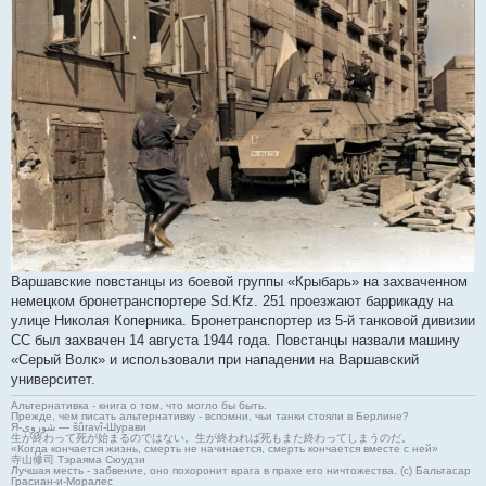
Варшавские повстанцы из боевой группы «Крыбарь» на захваченном
немецком бронетранспортере Sd.Kfz. 251 проезжают баррикаду на
улице Николая Коперника. Бронетранспортер из 5-й танковой дивизии
СС был захвачен 14 августа 1944 года. Повстанцы назвали машину
«Серый Волк» и использовали при нападении на Варшавский
университет.
Альтернативка - книга о том, что могло бы быть.
Прежде, чем писать альтернативку - вспомни, чьи танки стояли в Берлине?
Я-شوروی — šûravî-Шурави
生が終わって死が始まるのではない。生が終われば死もまた終わってしまうのだ。
«Когда кончается жизнь, смерть не начинается, смерть кончается вместе с ней»
寺山修司 Тэраяма Сюудзи
Лучшая месть - забвение, оно похоронит врага в прахе его ничтожества. (с) Бальтасар
Грасиан-и-Моралес