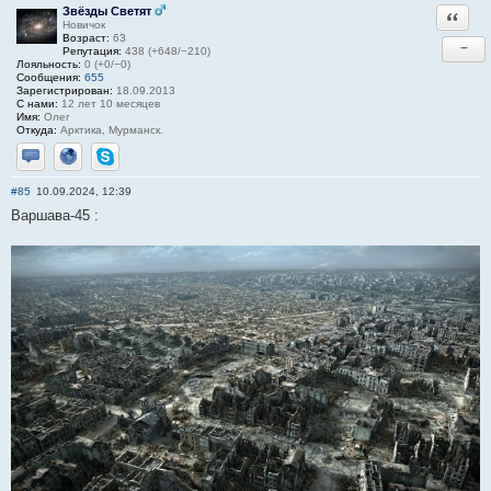
Звёзды Светят
Ответи
Новичок
Возраст:
63
−
Репутация:
438 (+648/−210)
Лояльность:
0 (+0/−0)
Сообщения:
655
Зарегистрирован:
18.09.2013
С нами:
12 лет 10 месяцев
Имя:
Олег
Откуда:
Арктика, Мурманск.
Отправить личное сообщение
Сайт
Skype
#85
10.09.2024, 12:39
Варшава-45 :