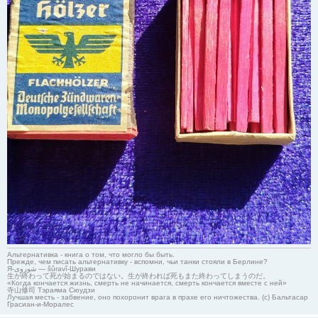
Альтернативка - книга о том, что могло бы быть.
Прежде, чем писать альтернативку - вспомни, чьи танки стояли в Берлине?
Я-شوروی — šûravî-Шурави
生が終わって死が始まるのではない。生が終われば死もまた終わってしまうのだ。
«Когда кончается жизнь, смерть не начинается, смерть кончается вместе с ней»
寺山修司 Тэраяма Сюудзи
Лучшая месть - забвение, оно похоронит врага в прахе его ничтожества. (с) Бальтасар
Грасиан-и-Моралес