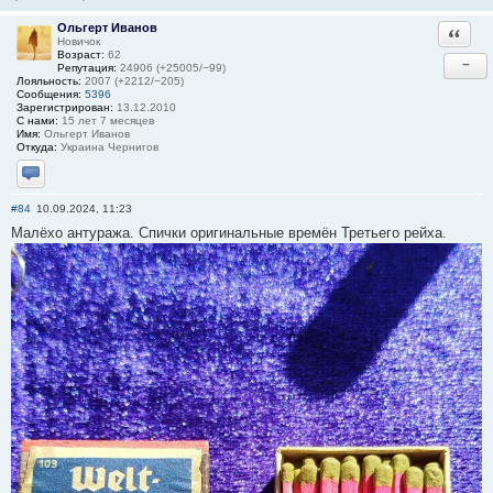
Ольгерт Иванов
Ответи
Новичок
Возраст:
62
−
Репутация:
24906 (+25005/−99)
Лояльность:
2007 (+2212/−205)
Сообщения:
5396
Зарегистрирован:
13.12.2010
С нами:
15 лет 7 месяцев
Имя:
Ольгерт Иванов
Откуда:
Украина Чернигов
Отправить личное сообщение
#84
10.09.2024, 11:23
Малёхо антуража. Спички оригинальные времён Третьего рейха.