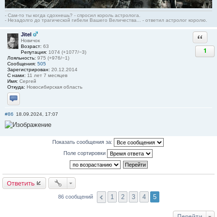
- Сам-то ты когда сдохнешь? - спросил король астролога.
- Незадолго до трагической гибели Вашего Величества... - ответил астролог королю.
Jitel
Ответи
Новичок
Возраст:
63
1
Репутация:
1074 (+1077/−3)
Лояльность:
975 (+976/−1)
Сообщения:
505
Зарегистрирован:
20.12.2014
С нами:
11 лет 7 месяцев
Имя:
Сергей
Откуда:
Новосибирская область
Отправить личное сообщение
#86
18.09.2024, 17:07
Показать сообщения за:
Поле сортировки
Ответить
1
2
3
4
5
86 сообщений
Перейти