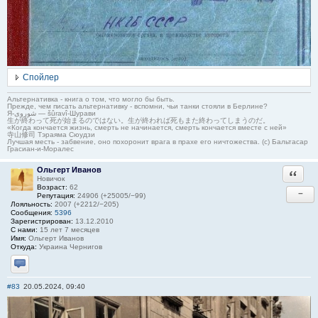
Спойлер
Альтернативка - книга о том, что могло бы быть.
Прежде, чем писать альтернативку - вспомни, чьи танки стояли в Берлине?
Я-شوروی — šûravî-Шурави
生が終わって死が始まるのではない。生が終われば死もまた終わってしまうのだ。
«Когда кончается жизнь, смерть не начинается, смерть кончается вместе с ней»
寺山修司 Тэраяма Сюудзи
Лучшая месть - забвение, оно похоронит врага в прахе его ничтожества. (с) Бальтасар
Грасиан-и-Моралес
Ольгерт Иванов
Ответи
Новичок
Возраст:
62
−
Репутация:
24906 (+25005/−99)
Лояльность:
2007 (+2212/−205)
Сообщения:
5396
Зарегистрирован:
13.12.2010
С нами:
15 лет 7 месяцев
Имя:
Ольгерт Иванов
Откуда:
Украина Чернигов
Отправить личное сообщение
#83
20.05.2024, 09:40