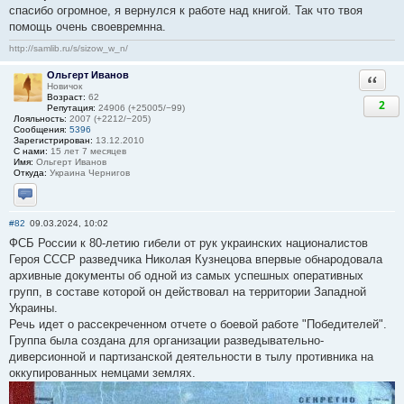
спасибо огромное, я вернулся к работе над книгой. Так что твоя
помощь очень своевремнна.
http://samlib.ru/s/sizow_w_n/
Ольгерт Иванов
Ответи
Новичок
Возраст:
62
2
Репутация:
24906 (+25005/−99)
Лояльность:
2007 (+2212/−205)
Сообщения:
5396
Зарегистрирован:
13.12.2010
С нами:
15 лет 7 месяцев
Имя:
Ольгерт Иванов
Откуда:
Украина Чернигов
Отправить личное сообщение
#82
09.03.2024, 10:02
ФСБ России к 80-летию гибели от рук украинских националистов
Героя СССР разведчика Николая Кузнецова впервые обнародовала
архивные документы об одной из самых успешных оперативных
групп, в составе которой он действовал на территории Западной
Украины.
Речь идет о рассекреченном отчете о боевой работе "Победителей".
Группа была создана для организации разведывательно-
диверсионной и партизанской деятельности в тылу противника на
оккупированных немцами землях.