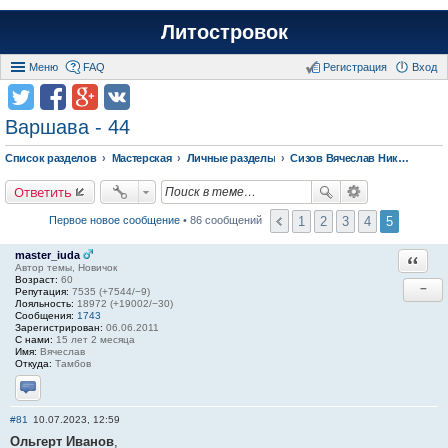
Литостровок
Меню
FAQ
Регистрация
Вход
Варшава - 44
Список разделов
Мастерская
Личные разделы
Сизов Вячеслав Николаевич.
Ответить
1
2
3
4
5
Первое новое сообщение
• 86 сообщений
master_iuda
Ответи
Автор темы, Новичок
Возраст:
60
−
Репутация:
7535 (+7544/−9)
Лояльность:
18972 (+19002/−30)
Сообщения:
1743
Зарегистрирован:
06.06.2011
С нами:
15 лет 2 месяца
Имя:
Вячеслав
Откуда:
Тамбов
Отправить личное сообщение
#81
10.07.2023, 12:59
Ольгерт Иванов
,