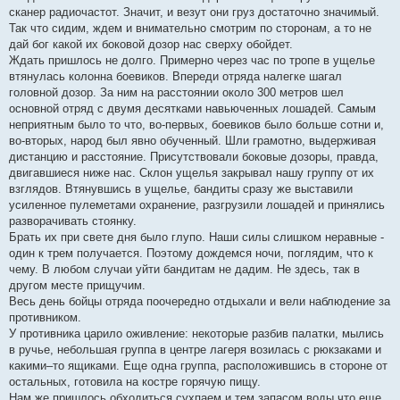
сканер радиочастот. Значит, и везут они груз достаточно значимый.
Так что сидим, ждем и внимательно смотрим по сторонам, а то не
дай бог какой их боковой дозор нас сверху обойдет.
Ждать пришлось не долго. Примерно через час по тропе в ущелье
втянулась колонна боевиков. Впереди отряда налегке шагал
головной дозор. За ним на расстоянии около 300 метров шел
основной отряд с двумя десятками навьюченных лошадей. Самым
неприятным было то что, во-первых, боевиков было больше сотни и,
во-вторых, народ был явно обученный. Шли грамотно, выдерживая
дистанцию и расстояние. Присутствовали боковые дозоры, правда,
двигавшиеся ниже нас. Склон ущелья закрывал нашу группу от их
взглядов. Втянувшись в ущелье, бандиты сразу же выставили
усиленное пулеметами охранение, разгрузили лошадей и принялись
разворачивать стоянку.
Брать их при свете дня было глупо. Наши силы слишком неравные -
один к трем получается. Поэтому дождемся ночи, поглядим, что к
чему. В любом случаи уйти бандитам не дадим. Не здесь, так в
другом месте прищучим.
Весь день бойцы отряда поочередно отдыхали и вели наблюдение за
противником.
У противника царило оживление: некоторые разбив палатки, мылись
в ручье, небольшая группа в центре лагеря возилась с рюкзаками и
какими–то ящиками. Еще одна группа, расположившись в стороне от
остальных, готовила на костре горячую пищу.
Нам же пришлось обходиться сухпаем и тем запасом воды что еще