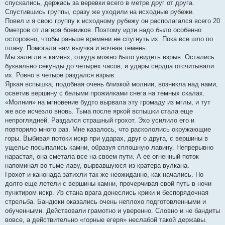
спускались, держась за веревки всего в метре друг от друга.
Спустившись группы, сразу же уходили на исходные рубежи.
Повел и я свою группу к исходному рубежу он располагался всего 20
0метров от лагеря боевиков. Поэтому идти надо было особенно
осторожно, чтобы раньше времени не спугнуть их. Пока все шло по
плану. Помогала нам выучка и ночная темень.
Мы залегли в камнях, откуда можно было увидеть взрыв. Остались
буквально секунды до четырех часов, и удары сердца отсчитывали
их. Ровно в четыре раздался взрыв.
Яркая вспышка, подобная очень близкой молнии, возникла над нами,
осветив вершину с белыми прожилками снега на темных скалах.
«Молния» на мгновение будто вырвала эту громаду из мглы, и тут
же все исчезло вновь. Тьма после яркой вспышки стала еще
непроглядней. Раздался страшный грохот. Эхо усилило его и
повторило много раз. Мне казалось, что раскололись окружающие
горы. Выбивая потоки искр при ударах, друг о друга, с вершины в
ущелье посыпались камни, образуя сплошную лавину. Непрерывно
нарастая, она сметала все на своем пути. А ее огненный поток
напоминал во тьме лаву, вырвавшуюся из кратера вулкана.
Грохот и канонада затихли так же неожиданно, как начались. Но
долго еще летели с вершины камни, прочерчивая свой путь в ночи
пунктиром искр. Из стана врага донеслись крики и беспорядочная
стрельба. Бандюки оказались очень неплохо подготовленными и
обученными. Действовали грамотно и уверенно. Словно и не бандиты
вовсе, а действительно «горные егеря» неслабой такой державы.