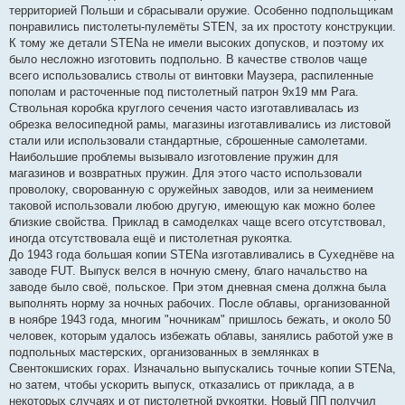
территорией Польши и сбрасывали оружие. Особенно подпольщикам
понравились пистолеты-пулемёты STEN, за их простоту конструкции.
К тому же детали STENа не имели высоких допусков, и поэтому их
было несложно изготовить подпольно. В качестве стволов чаще
всего использовались стволы от винтовки Маузера, распиленные
пополам и расточенные под пистолетный патрон 9х19 мм Para.
Ствольная коробка круглого сечения часто изготавливалась из
обрезка велосипедной рамы, магазины изготавливались из листовой
стали или использовали стандартные, сброшенные самолетами.
Наибольшие проблемы вызывало изготовление пружин для
магазинов и возвратных пружин. Для этого часто использовали
проволоку, сворованную с оружейных заводов, или за неимением
таковой использовали любою другую, имеющую как можно более
близкие свойства. Приклад в самоделках чаще всего отсутствовал,
иногда отсутствовала ещё и пистолетная рукоятка.
До 1943 года большая копии STENа изготавливались в Сухеднёве на
заводе FUT. Выпуск велся в ночную смену, благо начальство на
заводе было своё, польское. При этом дневная смена должна была
выполнять норму за ночных рабочих. После облавы, организованной
в ноябре 1943 года, многим "ночникам" пришлось бежать, и около 50
человек, которым удалось избежать облавы, занялись работой уже в
подпольных мастерских, организованных в землянках в
Свентокшиских горах. Изначально выпускались точные копии STENa,
но затем, чтобы ускорить выпуск, отказались от приклада, а в
некоторых случаях и от пистолетной рукоятки. Новый ПП получил