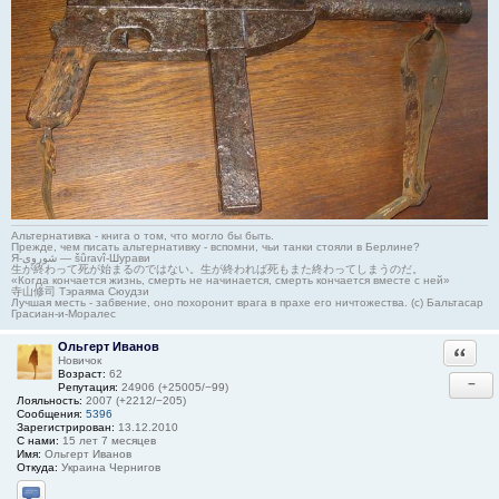
Альтернативка - книга о том, что могло бы быть.
Прежде, чем писать альтернативку - вспомни, чьи танки стояли в Берлине?
Я-شوروی — šûravî-Шурави
生が終わって死が始まるのではない。生が終われば死もまた終わってしまうのだ。
«Когда кончается жизнь, смерть не начинается, смерть кончается вместе с ней»
寺山修司 Тэраяма Сюудзи
Лучшая месть - забвение, оно похоронит врага в прахе его ничтожества. (с) Бальтасар
Грасиан-и-Моралес
Ольгерт Иванов
Ответи
Новичок
Возраст:
62
−
Репутация:
24906 (+25005/−99)
Лояльность:
2007 (+2212/−205)
Сообщения:
5396
Зарегистрирован:
13.12.2010
С нами:
15 лет 7 месяцев
Имя:
Ольгерт Иванов
Откуда:
Украина Чернигов