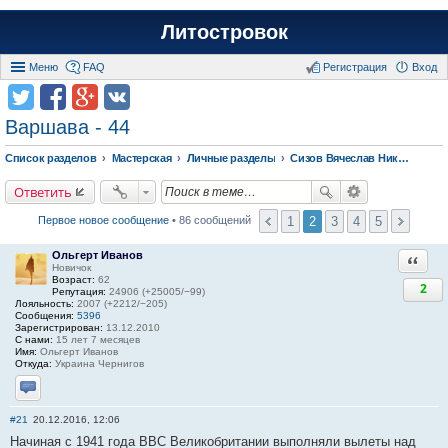
Литостровок
Меню
FAQ
Регистрация
Вход
Варшава - 44
Список разделов
Мастерская
Личные разделы
Сизов Вячеслав Николаевич.
Ответить
1
2
3
4
5
Первое новое сообщение
• 86 сообщений
Ольгерт Иванов
Ответи
Новичок
Возраст:
62
2
Репутация:
24906 (+25005/−99)
Лояльность:
2007 (+2212/−205)
Сообщения:
5396
Зарегистрирован:
13.12.2010
С нами:
15 лет 7 месяцев
Имя:
Ольгерт Иванов
Откуда:
Украина Чернигов
Отправить личное сообщение
#21
20.12.2016, 12:06
Начиная с 1941 года ВВС Великобритании выполняли вылеты над