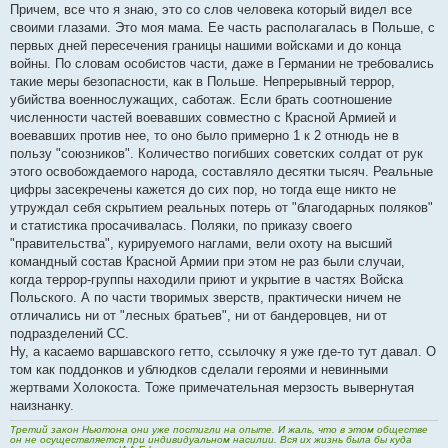
Причем, все что я знаю, это со слов человека который видел все
своими глазами. Это моя мама. Ее часть располагалась в Польше, с
первых дней пересечения границы нашими войсками и до конца
войны. По словам особистов части, даже в Германии не требовались
такие меры безопасности, как в Польше. Непрерывный террор,
убийства военнослужащих, саботаж. Если брать соотношение
численности частей воевавших совместно с Красной Армией и
воевавших против нее, то оно было примерно 1 к 2 отнюдь не в
пользу "союзников". Количество погибших советских солдат от рук
этого освобождаемого народа, составляло десятки тысяч. Реальные
цифры засекречены кажется до сих пор, но тогда еще никто не
утруждал себя скрытием реальных потерь от "благодарных поляков"
и статистика просачивалась. Поляки, по приказу своего
"правительства", курируемого наглами, вели охоту на высший
командный состав Красной Армии при этом не раз были случаи,
когда террор-группы находили приют и укрытие в частях Войска
Польского. А по части творимых зверств, практически ничем не
отличались ни от "лесных братьев", ни от бандеровцев, ни от
подразделений СС.
Ну, а касаемо варшавского гетто, ссылочку я уже где-то тут давал. О
том как поддонков и ублюдков сделали героями и невинными
жертвами Холокоста. Тоже примечательная мерзость вывернутая
наизнанку.
Третий закон Ньютона они уже постигли на опыте. И жаль, что в этом обществе
он не осуществляется при индивидуальном насилии. Вся их жизнь была бы куда