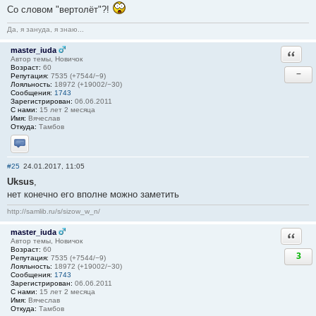
Со словом "вертолёт"?!
Да, я зануда, я знаю...
master_iuda
Ответи
Автор темы, Новичок
Возраст:
60
−
Репутация:
7535 (+7544/−9)
Лояльность:
18972 (+19002/−30)
Сообщения:
1743
Зарегистрирован:
06.06.2011
С нами:
15 лет 2 месяца
Имя:
Вячеслав
Откуда:
Тамбов
Отправить личное сообщение
#25
24.01.2017, 11:05
Uksus
,
нет конечно его вполне можно заметить
http://samlib.ru/s/sizow_w_n/
master_iuda
Ответи
Автор темы, Новичок
Возраст:
60
3
Репутация:
7535 (+7544/−9)
Лояльность:
18972 (+19002/−30)
Сообщения:
1743
Зарегистрирован:
06.06.2011
С нами:
15 лет 2 месяца
Имя:
Вячеслав
Откуда:
Тамбов