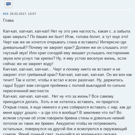
Отправить личное сообщение
#26
26.02.2017, 13:07
Глава
Кап-кап, кап-кап, кап-кап! Нет ну это уже наглость, какая с..а забыла
кран закрыть? По башке же бьет! Итак, голова болит, а тут еще это!
Черт как же не хочется открывать глаза и вставать! Интересно где
дневальный? Почему не закроет кран? Должен же он слышать этот
гнусный звук! Или храп соседей ему мешает услышать посторонние
звуки или уснул так крепко? Ну, я ему устою веселую жизнь, если
сейчас же не закроет воду!
Кап-кап, кап-кап, кап-кап... Черт и почему никто не встанет и не
закроет этот гребанный кран? Кап-кап, кап-кап, кап-кап. Он же вон как
течет! Так и хотят, чтобы я встал и всех разогнал. Ну, держитесь
гады! Будет вам сегодня пробежка с полной выкладкой по сильно
пересеченной местности.
Кап-кап, кап-кап, кап-кап.. Нет ну что за жизнь? Все самому
приходится делать. Хоть и не хотелось вставать, но придется.
Открыв глаза, я еще немного и уже собирался вставать с нар, как до
меня вдруг дошло – а где это я вообще? В землянке что ли? Во
всяком случаи об этом говорили бревна стены и довольно низкий
потолок из таких же бревен. Аккуратно чтобы не потревожить
остальных, повернулся на другой бок и всмотрелся в окружающий
сумрак. Яркий лунный свет, льющийся из маленького окошка