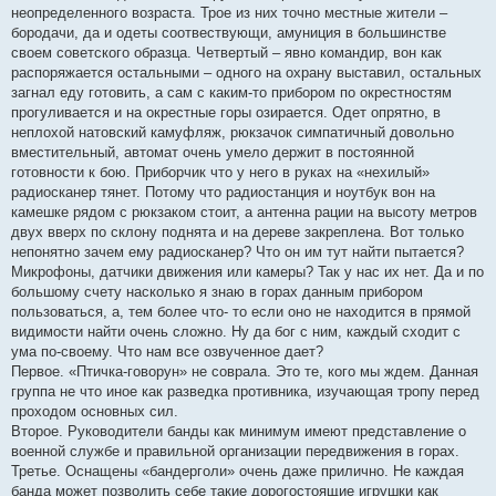
неопределенного возраста. Трое из них точно местные жители –
бородачи, да и одеты соотвествующи, амуниция в большинстве
своем советского образца. Четвертый – явно командир, вон как
распоряжается остальными – одного на охрану выставил, остальных
загнал еду готовить, а сам с каким-то прибором по окрестностям
прогуливается и на окрестные горы озирается. Одет опрятно, в
неплохой натовский камуфляж, рюкзачок симпатичный довольно
вместительный, автомат очень умело держит в постоянной
готовности к бою. Приборчик что у него в руках на «нехилый»
радиосканер тянет. Потому что радиостанция и ноутбук вон на
камешке рядом с рюкзаком стоит, а антенна рации на высоту метров
двух вверх по склону поднята и на дереве закреплена. Вот только
непонятно зачем ему радиосканер? Что он им тут найти пытается?
Микрофоны, датчики движения или камеры? Так у нас их нет. Да и по
большому счету насколько я знаю в горах данным прибором
пользоваться, а, тем более что- то если оно не находится в прямой
видимости найти очень сложно. Ну да бог с ним, каждый сходит с
ума по-своему. Что нам все озвученное дает?
Первое. «Птичка-говорун» не соврала. Это те, кого мы ждем. Данная
группа не что иное как разведка противника, изучающая тропу перед
проходом основных сил.
Второе. Руководители банды как минимум имеют представление о
военной службе и правильной организации передвижения в горах.
Третье. Оснащены «бандерголи» очень даже прилично. Не каждая
банда может позволить себе такие дорогостоящие игрушки как