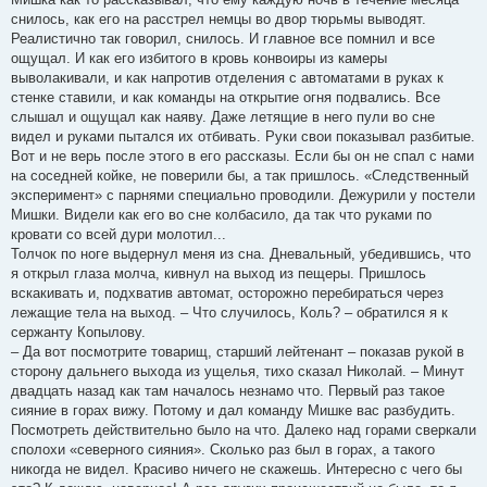
снилось, как его на расстрел немцы во двор тюрьмы выводят.
Реалистично так говорил, снилось. И главное все помнил и все
ощущал. И как его избитого в кровь конвоиры из камеры
выволакивали, и как напротив отделения с автоматами в руках к
стенке ставили, и как команды на открытие огня подвались. Все
слышал и ощущал как наяву. Даже летящие в него пули во сне
видел и руками пытался их отбивать. Руки свои показывал разбитые.
Вот и не верь после этого в его рассказы. Если бы он не спал с нами
на соседней койке, не поверили бы, а так пришлось. «Следственный
эксперимент» с парнями специально проводили. Дежурили у постели
Мишки. Видели как его во сне колбасило, да так что руками по
кровати со всей дури молотил...
Толчок по ноге выдернул меня из сна. Дневальный, убедившись, что
я открыл глаза молча, кивнул на выход из пещеры. Пришлось
вскакивать и, подхватив автомат, осторожно перебираться через
лежащие тела на выход. – Что случилось, Коль? – обратился я к
сержанту Копылову.
– Да вот посмотрите товарищ, старший лейтенант – показав рукой в
сторону дальнего выхода из ущелья, тихо сказал Николай. – Минут
двадцать назад как там началось незнамо что. Первый раз такое
сияние в горах вижу. Потому и дал команду Мишке вас разбудить.
Посмотреть действительно было на что. Далеко над горами сверкали
сполохи «северного сияния». Сколько раз был в горах, а такого
никогда не видел. Красиво ничего не скажешь. Интересно с чего бы