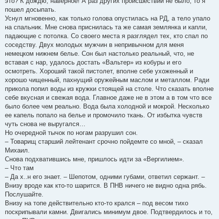
это? К дождю, наверное! А раз других происшествий не было, то я
пошел досыпать.
Уснул мгновенно, как только голова опустилась на РД, а тело упало
на спальник. Мне снова приснилась та же самая землянка и капли,
падающие с потолка. Со своего места я разглядел тех, кто спал по
соседству. Двух молодых мужчин в непривычном для меня
немецком нижнем белье. Сон был настолько реальный, что, не
вставая с нар, удалось достать «Вальтер» из кобуры и его
осмотреть. Хороший такой пистолет, вполне себе ухоженный и
хорошо чищенный, пахнущий оружейным маслом и металлом. Ради
прикола попил воды из кружки стоящей на столе. Что сказать вполне
себе вкусная и свежая вода. Главное даже не в этом а в том что все
было более чем реально. Вода была холодной и мокрой. Несколько
ее капель попало на белье и промочило ткань. От избытка чувств
чуть снова не выругался…
Но очередной тычок по ногам разрушил сон.
– Товарищ старший лейтенант срочно пойдемте со мной, – сказал
Михаил.
Снова подхватившись мне, пришлось идти за «Вергилием».
– Что там
– Да х..н его знает. – Шепотом, одними губами, ответил сержант. –
Внизу вроде как кто-то шарится. В ПНВ ничего не видно одна рябь.
Послушайте.
Внизу на топе действительно кто-то крался – под весом тихо
поскрипывали камни. Двигались минимум двое. Подтвердилось и то,