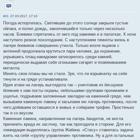
Отправить личное сообщение
#31
27.03.2017, 17:10
Погода испортилась. Светившее до этого солнце закрыли густые
облака, и полил дождь, закончившийся только через несколько
часов. Боевики спрятались от него под камнями и в палатках. К ночи
наступило резкое похолодание. С наступлением темноты жизнь в
лагере боевиков совершенно утихла. Только возле ящиков с
антенной продолжала крутиться пара человек, да охранение,
укрывшись плащ-накидками затихорилось среди камней,
периодически выдавая себя огоньками сигарет и позвякиванием
металла.
Менять свои планы мы не стали. Зря, что ли взрывчатку на себе
тянули и на гряде устанавливали.
Идея атаки на лагерь выглядела так – уничтожив из бесшумок
ближние к нам посты охраны, небольшими группами проникаем в
ущелье, подрываем заложенные закладки на каменной гряде, чем
вызываем каменную лавину и засыпаем ею лагерь противника, после
чего добиваем оставшихся в живых и собираем трофеи. Простенько
так и со вкусом.
Каменная лавина, направленная на лагерь бандитов, не могла
причинить вреда их заслону, так как проходила в стороне. Для его
ликвидации выделялась группа Жабина. «Стасу» ставилась задача
взять на себя «группу управления» противника. Ну а для остальных