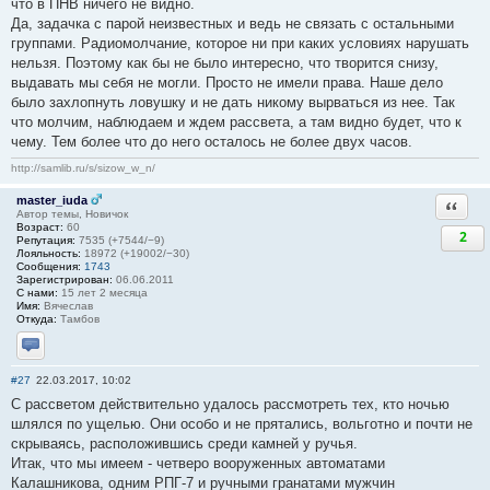
что в ПНВ ничего не видно.
Да, задачка с парой неизвестных и ведь не связать с остальными
группами. Радиомолчание, которое ни при каких условиях нарушать
нельзя. Поэтому как бы не было интересно, что творится снизу,
выдавать мы себя не могли. Просто не имели права. Наше дело
было захлопнуть ловушку и не дать никому вырваться из нее. Так
что молчим, наблюдаем и ждем рассвета, а там видно будет, что к
чему. Тем более что до него осталось не более двух часов.
http://samlib.ru/s/sizow_w_n/
master_iuda
Ответи
Автор темы, Новичок
Возраст:
60
2
Репутация:
7535 (+7544/−9)
Лояльность:
18972 (+19002/−30)
Сообщения:
1743
Зарегистрирован:
06.06.2011
С нами:
15 лет 2 месяца
Имя:
Вячеслав
Откуда:
Тамбов
Отправить личное сообщение
#27
22.03.2017, 10:02
С рассветом действительно удалось рассмотреть тех, кто ночью
шлялся по ущелью. Они особо и не прятались, вольготно и почти не
скрываясь, расположившись среди камней у ручья.
Итак, что мы имеем - четверо вооруженных автоматами
Калашникова, одним РПГ-7 и ручными гранатами мужчин