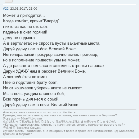
Отправить личное сообщение
#22
23.01.2017, 21:00
Может и пригодится...
Когда комбат, кричит"Вперёд"
никто из нас не отстаёт.
паденье в снег горячий
делу не подмога.
А в вертолётах не спроста пусты вакантные места.
Даруй удачу нам в бою Великий Боже.
Им генеральный прокурор заочно вынес приговор,
но в исполнение привести увы не может.
А до рассвета пол часа и слиплись стрелки на часах.
Даруй УДАЧУ нам в рассвет Великий Боже.
А захлебнётся автомат.
Плечо подставит брату брат.
Но от кошмаров уберечь никто не сможет.
Мы в ночь уходим словно в бой,
Всю горечь дня неся с собой.
Даруй удачу нам в ночи. Великий Боже
Альтернативка - книга о том, что могло бы быть.
Прежде, чем писать альтернативку - вспомни, чьи танки стояли в Берлине?
Я-شوروی — šûravî-Шурави
生が終わって死が始まるのではない。生が終われば死もまた終わってしまうのだ。
«Когда кончается жизнь, смерть не начинается, смерть кончается вместе с ней»
寺山修司 Тэраяма Сюудзи
Лучшая месть - забвение, оно похоронит врага в прахе его ничтожества. (с) Бальтасар
Грасиан-и-Моралес