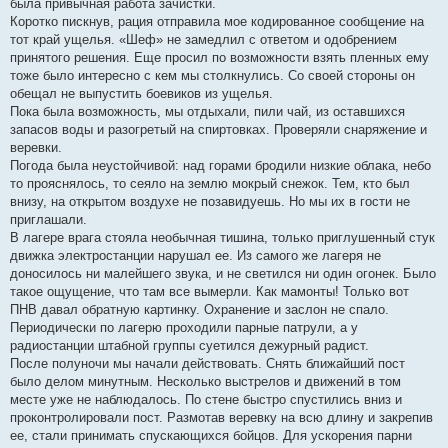
была привычная работа зачистки.
Коротко пискнув, рация отправила мое кодированное сообщение на
тот край ущелья. «Шеф» не замедлил с ответом и одобрением
принятого решения. Еще просил по возможности взять пленных ему
тоже было интересно с кем мы столкнулись. Со своей стороны он
обещал не выпустить боевиков из ущелья.
Пока была возможность, мы отдыхали, пили чай, из оставшихся
запасов воды и разогретый на спиртовках. Проверяли снаряжение и
веревки.
Погода была неустойчивой: над горами бродили низкие облака, небо
то прояснялось, то сеяло на землю мокрый снежок. Тем, кто был
внизу, на открытом воздухе не позавидуешь. Но мы их в гости не
приглашали.
В лагере врага стояла необычная тишина, только приглушенный стук
движка электростанции нарушал ее. Из самого же лагеря не
доносилось ни малейшего звука, и не светился ни один огонек. Было
такое ощущение, что там все вымерли. Как мамонты! Только вот
ПНВ давал обратную картинку. Охранение и заслон не спало.
Периодически по лагерю проходили парные патрули, а у
радиостанции штабной группы суетился дежурный радист.
После полуночи мы начали действовать. Снять ближайший пост
было делом минутным. Несколько выстрелов и движений в том
месте уже не наблюдалось. По стене быстро спустились вниз и
проконтролировали пост. Размотав веревку на всю длину и закрепив
ее, стали принимать спускающихся бойцов. Для ускорения парни