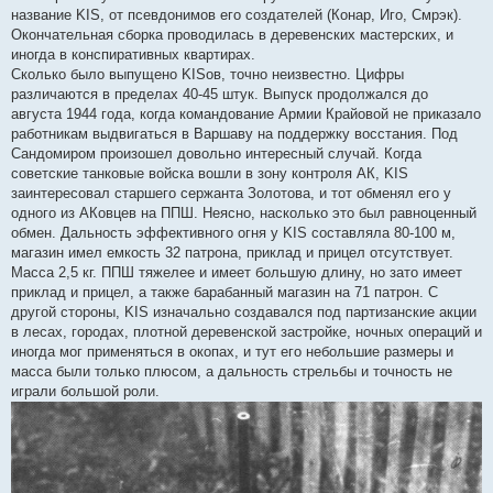
название KIS, от псевдонимов его создателей (Конар, Иго, Смрэк).
Окончательная сборка проводилась в деревенских мастерских, и
иногда в конспиративных квартирах.
Сколько было выпущено KISов, точно неизвестно. Цифры
различаются в пределах 40-45 штук. Выпуск продолжался до
августа 1944 года, когда командование Армии Крайовой не приказало
работникам выдвигаться в Варшаву на поддержку восстания. Под
Сандомиром произошел довольно интересный случай. Когда
советские танковые войска вошли в зону контроля АК, KIS
заинтересовал старшего сержанта Золотова, и тот обменял его у
одного из АКовцев на ППШ. Неясно, насколько это был равноценный
обмен. Дальность эффективного огня у KIS составляла 80-100 м,
магазин имел емкость 32 патрона, приклад и прицел отсутствует.
Масса 2,5 кг. ППШ тяжелее и имеет большую длину, но зато имеет
приклад и прицел, а также барабанный магазин на 71 патрон. С
другой стороны, KIS изначально создавался под партизанские акции
в лесах, городах, плотной деревенской застройке, ночных операций и
иногда мог применяться в окопах, и тут его небольшие размеры и
масса были только плюсом, а дальность стрельбы и точность не
играли большой роли.