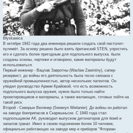
Błyskawica
В октябре 1942 года два инженера решили создать свой пистолет-
пулемёт. За основу решено было взять британский STEN, упростить
его и сделать более пригодным для подпольного выпуска. были
созданы эскизы, чертежи и оговорено, какие материалы будут
использоваться.
Первый инженер - Вацлав Завротны (Wacław Zawrotny), сапер-
резервист, до войны его деятельность была тесно связана с
оружейной промышленностью, автор нескольких патентов. Он
убедил руководство Армии Крайовой, что есть возможность
подпольного выпуска оружия, нужно было только найти
проектировщиков и материалы, а также желающих, готовых пойти на
такой риск.
Второй - Северын Велянер (Seweryn Wielanier). До войны он работал
на заводе боеприпасов в Скаржыньске. С 1940 года стал
подпольщиком АК, руководил выпуском детонаторов для бомб и
запалов гранат. Имел в своем подчинении более 10 человек,
официально работающих на заводе мер и приборов "Флориан