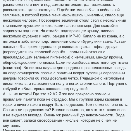
расположенного почти под самым потолком, дал возможность
рассмотреть, где я нахожусь. Я действительно был в небольшой
землянке, в которой кроме меня накрывшись шинелями, спало еще
несколько человек. Посередине землянки стоял стол с несколькими
глиняными кружками и котелками на столешнице. Две скамейки
задвинуты под него. На столбе, подпирающем крышу, висело
несколько фуражек и кепи, ранцев и МР-40. Капало не из крана, а с
потолка в заботливо подставленный около «буржуйки» тазик. Кстати
накрыт я был кроме одеяла еще шинелью цвета – «фельдграу»
(переводится как «полевой серый» – полынный оттенок с
преобладающим зеленым пигментом) с немецкими, между прочим,
обер-офицерскими погонами. Если не ошибаюсь пехотного гауптмана
(капитана). Во всяком случаи две продольно расположенных звезды
на обер-офицерском погоне с обвитым вокруг пуговицы серебряным
шнуром говорили об этом довольно четко. Рядышком с изголовьем
висел китель, а на земляном полу в ногах стояли сапоги. Портупея с
кобурой и «Вальтером» нашлась под подушкой.
А…ь, не встать! Где это я? А? Я же все прекрасно помню и
провалами памяти пока не страдаю. Мы с группой ждем караван в
горах и ничего такого вокруг быть не должно. Тем не менее, оно есть.
Сон что ли продолжается? Вполне возможно, но что-то я таких снов
и не видывал никогда. Очень уж реальный до невозможности. Вода
вон капает, запахи своеобразные - кислые, которые не с чем не
спутаешь.
Мишка как то рассказывал, что ему каждую ночь в течение месяца