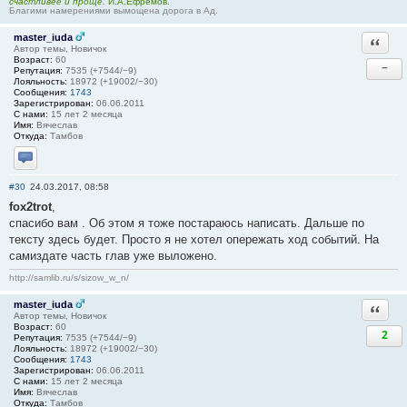
счастливее и проще.
И.А.Ефремов.
Благими намерениями вымощена дорога в Ад.
master_iuda
Ответи
Автор темы, Новичок
Возраст:
60
−
Репутация:
7535 (+7544/−9)
Лояльность:
18972 (+19002/−30)
Сообщения:
1743
Зарегистрирован:
06.06.2011
С нами:
15 лет 2 месяца
Имя:
Вячеслав
Откуда:
Тамбов
Отправить личное сообщение
#30
24.03.2017, 08:58
fox2trot
,
спасибо вам . Об этом я тоже постараюсь написать. Дальше по
тексту здесь будет. Просто я не хотел опережать ход событий. На
самиздате часть глав уже выложено.
http://samlib.ru/s/sizow_w_n/
master_iuda
Ответи
Автор темы, Новичок
Возраст:
60
2
Репутация:
7535 (+7544/−9)
Лояльность:
18972 (+19002/−30)
Сообщения:
1743
Зарегистрирован:
06.06.2011
С нами:
15 лет 2 месяца
Имя:
Вячеслав
Откуда:
Тамбов