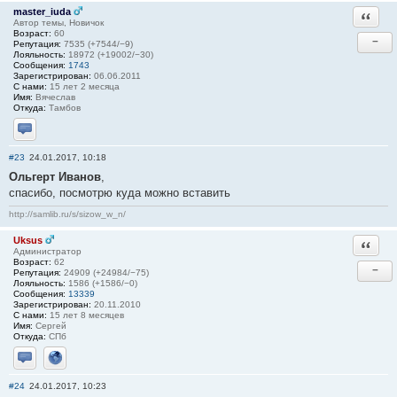
master_iuda
Ответи
Автор темы, Новичок
Возраст:
60
−
Репутация:
7535 (+7544/−9)
Лояльность:
18972 (+19002/−30)
Сообщения:
1743
Зарегистрирован:
06.06.2011
С нами:
15 лет 2 месяца
Имя:
Вячеслав
Откуда:
Тамбов
Отправить личное сообщение
#23
24.01.2017, 10:18
Ольгерт Иванов
,
спасибо, посмотрю куда можно вставить
http://samlib.ru/s/sizow_w_n/
Uksus
Ответи
Администратор
Возраст:
62
−
Репутация:
24909 (+24984/−75)
Лояльность:
1586 (+1586/−0)
Сообщения:
13339
Зарегистрирован:
20.11.2010
С нами:
15 лет 8 месяцев
Имя:
Сергей
Откуда:
СПб
Отправить личное сообщение
Сайт
#24
24.01.2017, 10:23