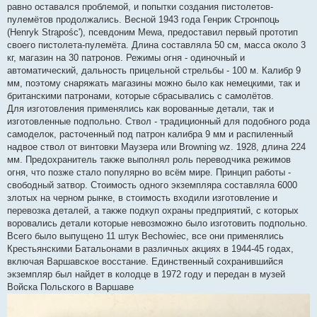
равно оставался проблемой, и попытки создания пистолетов-
пулемётов продолжались. Весной 1943 года Генрик Стронпоць
(Henryk Strąpośc'), псевдоним Mewa, предоставил первый прототип
своего пистолета-пулемёта. Длина составляла 50 см, масса около 3
кг, магазин на 30 патронов. Режимы огня - одиночный и
автоматический, дальность прицельной стрельбы - 100 м. Калибр 9
мм, поэтому снаряжать магазины можно было как немецкими, так и
британскими патронами, которые сбрасывались с самолётов.
Для изготовления применялись как ворованные детали, так и
изготовленные подпольно. Ствол - традиционный для подобного рода
самоделок, расточенный под патрон калибра 9 мм и распиленный
надвое ствол от винтовки Маузера или Browning wz. 1928, длина 224
мм. Предохранитель также выполнял роль переводчика режимов
огня, что позже стало популярно во всём мире. Принцип работы -
свободный затвор. Стоимость одного экземпляра составляла 6000
злотых на черном рынке, в стоимость входили изготовление и
перевозка деталей, а также подкуп охраны предприятий, с которых
воровались детали которые невозможно было изготовить подпольно.
Всего было выпущено 11 штук Bechowiec, все они применялись
Крестьянскими Батальонами в различных акциях в 1944-45 годах,
включая Варшавское восстание. Единственный сохранившийся
экземпляр был найдет в колодце в 1972 году и передан в музей
Войска Польского в Варшаве