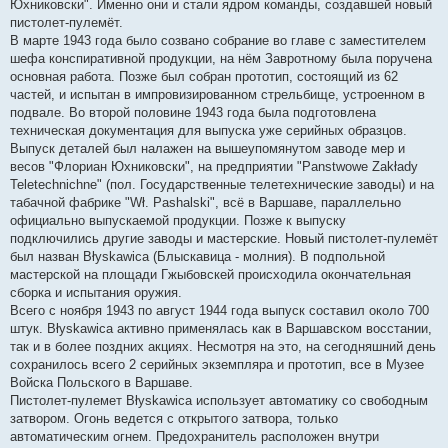
Юхниковски". Именно они и стали ядром команды, создавшей новый
пистолет-пулемёт.
В марте 1943 года было созвано собрание во главе с заместителем
шефа конспиративной продукции, на нём Завротному была поручена
основная работа. Позже был собран прототип, состоящий из 62
частей, и испытан в импровизированном стрельбище, устроенном в
подвале. Во второй половине 1943 года была подготовлена
техническая документация для выпуска уже серийных образцов.
Выпуск деталей был налажен на вышеупомянутом заводе мер и
весов "Флориан Юхниковски", на предприятии "Panstwowe Zakłady
Teletechnichne" (пол. Государственные телетехнические заводы) и на
табачной фабрике "Wł. Pashalski", всё в Варшаве, параллельно
официально выпускаемой продукции. Позже к выпуску
подключились другие заводы и мастерские. Новый пистолет-пулемёт
был назван Błyskawica (Блыскавица - молния). В подпольной
мастерской на площади Гжыбовскей происходила окончательная
сборка и испытания оружия.
Всего с ноября 1943 по август 1944 года выпуск составил около 700
штук. Błyskawica активно применялась как в Варшавском восстании,
так и в более поздних акциях. Несмотря на это, на сегодняшний день
сохранилось всего 2 серийных экземпляра и прототип, все в Музее
Войска Польского в Варшаве.
Пистолет-пулемет Błyskawica использует автоматику со свободным
затвором. Огонь ведется с открытого затвора, только
автоматическим огнем. Предохранитель расположен внутри