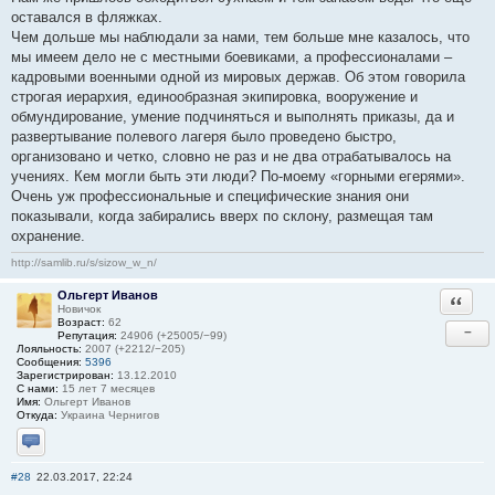
оставался в фляжках.
Чем дольше мы наблюдали за нами, тем больше мне казалось, что
мы имеем дело не с местными боевиками, а профессионалами –
кадровыми военными одной из мировых держав. Об этом говорила
строгая иерархия, единообразная экипировка, вооружение и
обмундирование, умение подчиняться и выполнять приказы, да и
развертывание полевого лагеря было проведено быстро,
организовано и четко, словно не раз и не два отрабатывалось на
учениях. Кем могли быть эти люди? По-моему «горными егерями».
Очень уж профессиональные и специфические знания они
показывали, когда забирались вверх по склону, размещая там
охранение.
http://samlib.ru/s/sizow_w_n/
Ольгерт Иванов
Ответи
Новичок
Возраст:
62
−
Репутация:
24906 (+25005/−99)
Лояльность:
2007 (+2212/−205)
Сообщения:
5396
Зарегистрирован:
13.12.2010
С нами:
15 лет 7 месяцев
Имя:
Ольгерт Иванов
Откуда:
Украина Чернигов
Отправить личное сообщение
#28
22.03.2017, 22:24