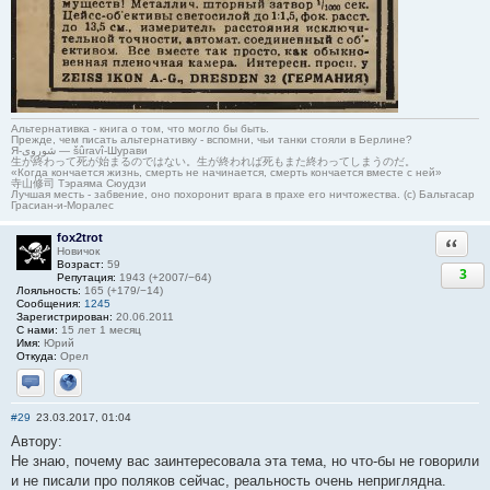
Альтернативка - книга о том, что могло бы быть.
Прежде, чем писать альтернативку - вспомни, чьи танки стояли в Берлине?
Я-شوروی — šûravî-Шурави
生が終わって死が始まるのではない。生が終われば死もまた終わってしまうのだ。
«Когда кончается жизнь, смерть не начинается, смерть кончается вместе с ней»
寺山修司 Тэраяма Сюудзи
Лучшая месть - забвение, оно похоронит врага в прахе его ничтожества. (с) Бальтасар
Грасиан-и-Моралес
fox2trot
Ответи
Новичок
Возраст:
59
3
Репутация:
1943 (+2007/−64)
Лояльность:
165 (+179/−14)
Сообщения:
1245
Зарегистрирован:
20.06.2011
С нами:
15 лет 1 месяц
Имя:
Юрий
Откуда:
Орел
Отправить личное сообщение
Сайт
#29
23.03.2017, 01:04
Автору:
Не знаю, почему вас заинтересовала эта тема, но что-бы не говорили
и не писали про поляков сейчас, реальность очень неприглядна.