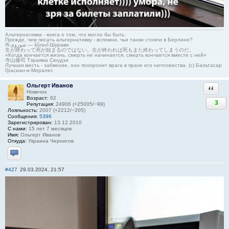
Альтернативка - книга о том, что могло бы быть.
Прежде, чем писать альтернативку - вспомни, чьи танки стояли в Берлине?
Я-شوروی — šûravî-Шурави
生が終わって死が始まるのではない。生が終われば死もまた終わってしまうのだ。
«Когда кончается жизнь, смерть не начинается, смерть кончается вместе с ней»
寺山修司 Тэраяма Сюудзи
Лучшая месть - забвение, оно похоронит врага в прахе его ничтожества. (с) Бальтасар
Грасиан-и-Моралес
Ольгерт Иванов
Ответи
Новичок
Возраст:
62
3
Репутация:
24906 (+25005/−99)
Лояльность:
2007 (+2212/−205)
Сообщения:
5396
Зарегистрирован:
13.12.2010
С нами:
15 лет 7 месяцев
Имя:
Ольгерт Иванов
Откуда:
Украина Чернигов
Отправить личное сообщение
#427
29.03.2024, 21:57