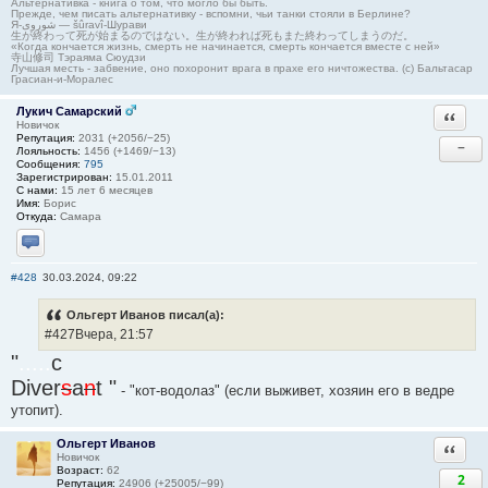
Альтернативка - книга о том, что могло бы быть.
Прежде, чем писать альтернативку - вспомни, чьи танки стояли в Берлине?
Я-شوروی — šûravî-Шурави
生が終わって死が始まるのではない。生が終われば死もまた終わってしまうのだ。
«Когда кончается жизнь, смерть не начинается, смерть кончается вместе с ней»
寺山修司 Тэраяма Сюудзи
Лучшая месть - забвение, оно похоронит врага в прахе его ничтожества. (с) Бальтасар
Грасиан-и-Моралес
Лукич Самарский
Ответи
Новичок
Репутация:
2031 (+2056/−25)
−
Лояльность:
1456 (+1469/−13)
Сообщения:
795
Зарегистрирован:
15.01.2011
С нами:
15 лет 6 месяцев
Имя:
Борис
Откуда:
Самара
Отправить личное сообщение
#428
30.03.2024, 09:22
Ольгерт Иванов писал(а):
#427Вчера, 21:57
"
.....
c
Diver
s
a
n
t "
- "кот-водолаз" (если выживет, хозяин его в ведре
утопит).
Ольгерт Иванов
Ответи
Новичок
Возраст:
62
2
Репутация:
24906 (+25005/−99)