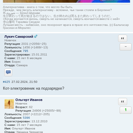
Альтернативка - книга о том, что могло бы быть.
Прежде, чем писать альтернативку - вспомни, чьи танки стояли в Берлине?
Я-شوروی — šûravî-Шурави
生が終わって死が始まるのではない。生が終われば死もまた終わってしまうのだ。
«Когда кончается жизнь, смерть не начинается, смерть кончается вместе с ней»
寺山修司 Тэраяма Сюудзи
Лучшая месть - забвение, оно похоронит врага в прахе его ничтожества. (с) Бальтасар
Грасиан-и-Моралес
Лукич Самарский
Ответи
Новичок
Репутация:
2031 (+2056/−25)
−
Лояльность:
1456 (+1469/−13)
Сообщения:
795
Зарегистрирован:
15.01.2011
С нами:
15 лет 6 месяцев
Имя:
Борис
Откуда:
Самара
Отправить личное сообщение
#425
27.02.2024, 21:50
Кот-электровеник на подзарядке?
Ольгерт Иванов
Ответи
Новичок
Возраст:
62
1
Репутация:
24906 (+25005/−99)
Лояльность:
2007 (+2212/−205)
Сообщения:
5396
Зарегистрирован:
13.12.2010
С нами:
15 лет 7 месяцев
Имя:
Ольгерт Иванов
Откуда:
Украина Чернигов