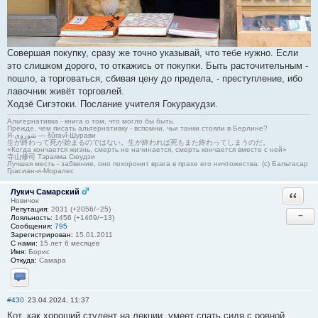
Совершая покупку, сразу же точно указывай, что тебе нужно. Если
это слишком дорого, то откажись от покупки. Быть расточительным -
пошло, а торговаться, сбивая цену до предела, - преступление, ибо
лавочник живёт торговлей.
Ходзё Сигэтоки. Послание учителя Гокуракудзи.
Альтернативка - книга о том, что могло бы быть.
Прежде, чем писать альтернативку - вспомни, чьи танки стояли в Берлине?
Я-شوروی — šûravî-Шурави
生が終わって死が始まるのではない。生が終われば死もまた終わってしまうのだ。
«Когда кончается жизнь, смерть не начинается, смерть кончается вместе с ней»
寺山修司 Тэраяма Сюудзи
Лучшая месть - забвение, оно похоронит врага в прахе его ничтожества. (с) Бальтасар
Грасиан-и-Моралес
Лукич Самарский
Ответи
Новичок
Репутация:
2031 (+2056/−25)
−
Лояльность:
1456 (+1469/−13)
Сообщения:
795
Зарегистрирован:
15.01.2011
С нами:
15 лет 6 месяцев
Имя:
Борис
Откуда:
Самара
Отправить личное сообщение
#430
23.04.2024, 11:37
Кот, как хороший студент на лекции, умеет спать сидя с ровной