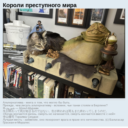
Короли преступного мира
Альтернативка - книга о том, что могло бы быть.
Прежде, чем писать альтернативку - вспомни, чьи танки стояли в Берлине?
Я-شوروی — šûravî-Шурави
生が終わって死が始まるのではない。生が終われば死もまた終わってしまうのだ。
«Когда кончается жизнь, смерть не начинается, смерть кончается вместе с ней»
寺山修司 Тэраяма Сюудзи
Лучшая месть - забвение, оно похоронит врага в прахе его ничтожества. (с) Бальтасар
Грасиан-и-Моралес