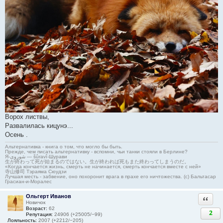
Ворох листвы,
Развалилась кицунэ...
Осень .
Альтернативка - книга о том, что могло бы быть.
Прежде, чем писать альтернативку - вспомни, чьи танки стояли в Берлине?
Я-شوروی — šûravî-Шурави
生が終わって死が始まるのではない。生が終われば死もまた終わってしまうのだ。
«Когда кончается жизнь, смерть не начинается, смерть кончается вместе с ней»
寺山修司 Тэраяма Сюудзи
Лучшая месть - забвение, оно похоронит врага в прахе его ничтожества. (с) Бальтасар
Грасиан-и-Моралес
Ольгерт Иванов
Ответи
Новичок
Возраст:
62
2
Репутация:
24906 (+25005/−99)
Лояльность:
2007 (+2212/−205)