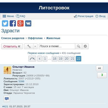
Литостровок
Меню
FAQ
Регистрация
Вход
Здрасти
Список разделов
Оффтопик
Животные
Ответить
Первое новое сообщение
• 431 сообщение
1
…
18
19
20
21
22
Ольгерт Иванов
Ответи
Новичок
Возраст:
62
3
Репутация:
24906 (+25005/−99)
Лояльность:
2007 (+2212/−205)
Сообщения:
5396
Зарегистрирован:
13.12.2010
С нами:
15 лет 7 месяцев
Имя:
Ольгерт Иванов
Откуда:
Украина Чернигов
Отправить личное сообщение
#421
01.07.2023, 20:37