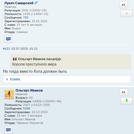
Лукич Самарский
Ответи
Новичок
Репутация:
2031 (+2056/−25)
−
Лояльность:
1456 (+1469/−13)
Сообщения:
795
Зарегистрирован:
15.01.2011
С нами:
15 лет 6 месяцев
Имя:
Борис
Откуда:
Самара
Отправить личное сообщение
#422
02.07.2023, 01:21
Ольгерт Иванов писал(а):
Короли преступного мира
Но тогда вместо Кота должен быть
Хомяк.
Ольгерт Иванов
Ответи
Новичок
Возраст:
62
5
Репутация:
24906 (+25005/−99)
Лояльность:
2007 (+2212/−205)
Сообщения:
5396
Зарегистрирован:
13.12.2010
С нами:
15 лет 7 месяцев
Имя:
Ольгерт Иванов
Откуда:
Украина Чернигов