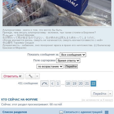
Альтернативка - книга о том, что могло бы быть.
Прежде, чем писать альтернативку - вспомни, чьи танки стояли в Берлине?
Я-شوروی — šûravî-Шурави
生が終わって死が始まるのではない。生が終われば死もまた終わってしまうのだ。
«Когда кончается жизнь, смерть не начинается, смерть кончается вместе с ней»
寺山修司 Тэраяма Сюудзи
Лучшая месть - забвение, оно похоронит врага в прахе его ничтожества. (с) Бальтасар
Грасиан-и-Моралес
Показать сообщения за:
Поле сортировки
Ответить
1
…
18
19
20
21
22
431 сообщение
Перейти
КТО СЕЙЧАС НА ФОРУМЕ
(по активности за 5 минут)
Сейчас этот раздел просматривают: 68 гостей
Список разделов
Связаться с администрацией