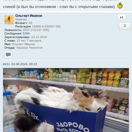
спиной (а был бы отличником - спал бы с открытыми глазами).
Ольгерт Иванов
Ответи
Новичок
Возраст:
62
2
Репутация:
24906 (+25005/−99)
Лояльность:
2007 (+2212/−205)
Сообщения:
5396
Зарегистрирован:
13.12.2010
С нами:
15 лет 7 месяцев
Имя:
Ольгерт Иванов
Откуда:
Украина Чернигов
Отправить личное сообщение
#431
02.06.2024, 09:22