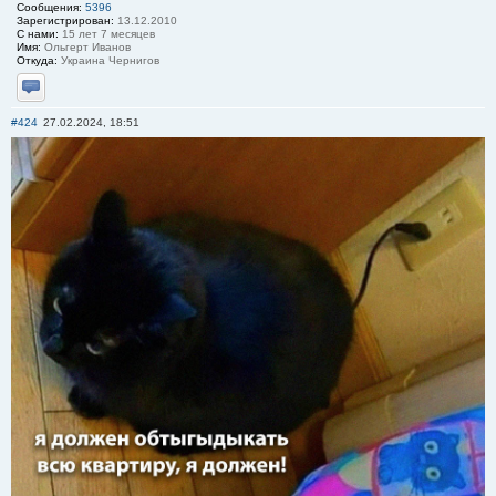
Сообщения:
5396
Зарегистрирован:
13.12.2010
С нами:
15 лет 7 месяцев
Имя:
Ольгерт Иванов
Откуда:
Украина Чернигов
Отправить личное сообщение
#424
27.02.2024, 18:51