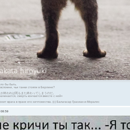
гло бы быть.
 вспомни, чьи танки стояли в Берлине?
生が終われば死もまた終わってしまうのだ。
начинается, смерть кончается вместе с ней»
онит врага в прахе его ничтожества. (с) Бальтасар Грасиан-и-Моралес
 08:59