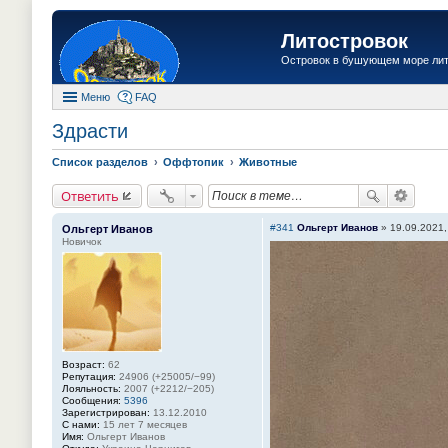
Литостровок
Островок в бушующем море ли
Меню
FAQ
Здрасти
Список разделов
Оффтопик
Животные
Ответить
#341
Ольгерт Иванов
»
19.09.2021,
Ольгерт Иванов
Новичок
Возраст:
62
Репутация:
24906 (+25005/−99)
Лояльность:
2007 (+2212/−205)
Сообщения:
5396
Зарегистрирован:
13.12.2010
С нами:
15 лет 7 месяцев
Имя:
Ольгерт Иванов