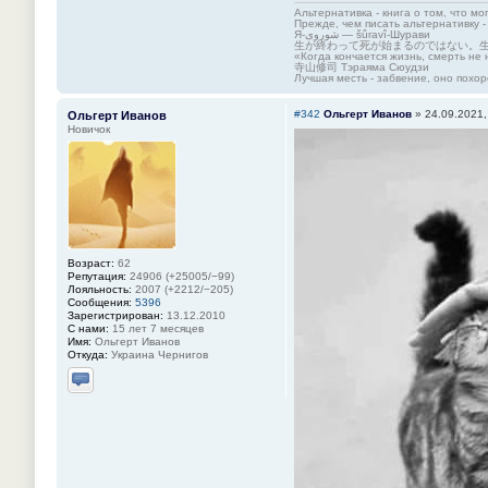
Альтернативка - книга о том, что мо
Прежде, чем писать альтернативку -
Я-شوروی — šûravî-Шурави
生が終わって死が始まるのではない。
«Когда кончается жизнь, смерть не 
寺山修司 Тэраяма Сюудзи
Лучшая месть - забвение, оно похор
#342
Ольгерт Иванов
»
24.09.2021,
Ольгерт Иванов
Новичок
Возраст:
62
Репутация:
24906 (+25005/−99)
Лояльность:
2007 (+2212/−205)
Сообщения:
5396
Зарегистрирован:
13.12.2010
С нами:
15 лет 7 месяцев
Имя:
Ольгерт Иванов
Откуда:
Украина Чернигов
Отправить личное сообщение