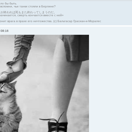
гло бы быть.
 вспомни, чьи танки стояли в Берлине?
生が終われば死もまた終わってしまうのだ。
начинается, смерть кончается вместе с ней»
онит врага в прахе его ничтожества. (с) Бальтасар Грасиан-и-Моралес
 08:16