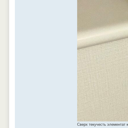
Сверх текучесть элементат 