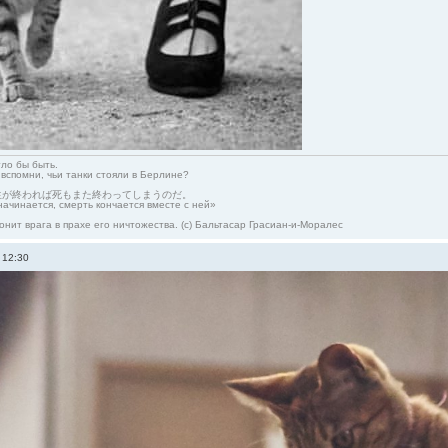
гло бы быть.
 вспомни, чьи танки стояли в Берлине?
生が終われば死もまた終わってしまうのだ。
начинается, смерть кончается вместе с ней»
онит врага в прахе его ничтожества. (с) Бальтасар Грасиан-и-Моралес
 12:30