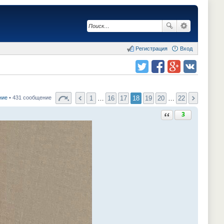
Регистрация
Вход
Поделиться в twitter.com
Поделиться в facebook.com
Поделиться в Google Plus
Поделиться в vk.com
1
…
16
17
18
19
20
…
22
ние
• 431 сообщение
Ответить с цитатой
3