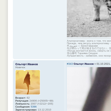
Альтернативка - книга о том, что мо
Прежде, чем писать альтернативку -
Я-شوروی — šûravî-Шурави
生が終わって死が始まるのではない。
«Когда кончается жизнь, смерть не 
寺山修司 Тэраяма Сюудзи
Лучшая месть - забвение, оно похор
#343
Ольгерт Иванов
»
01.10.2021,
Ольгерт Иванов
Новичок
Возраст:
62
Репутация:
24906 (+25005/−99)
Лояльность:
2007 (+2212/−205)
Сообщения:
5396
Зарегистрирован:
13.12.2010