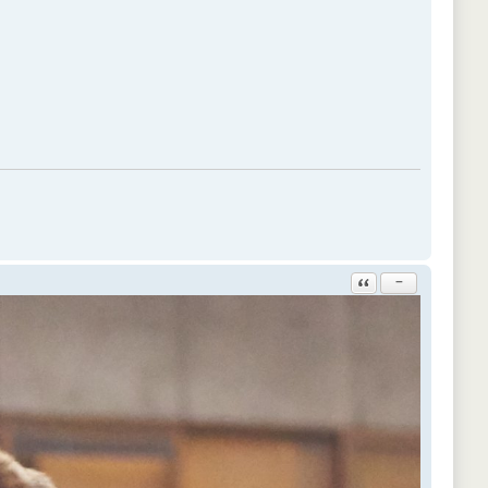
Ответить с цитатой
−