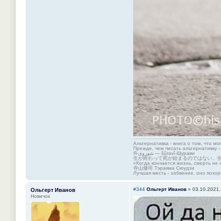
Альтернативка - книга о том, что мо
Прежде, чем писать альтернативку -
Я-شوروی — šûravî-Шурави
生が終わって死が始まるのではない。
«Когда кончается жизнь, смерть не 
寺山修司 Тэраяма Сюудзи
Лучшая месть - забвение, оно похор
#344
Ольгерт Иванов
»
03.10.2021,
Ольгерт Иванов
Новичок