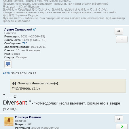
Альтернативка - книга о том, что могло бы быть.
Прежде, чем писать альтернативку - вспомни, чьи танки стояли в Берлине?
Я-شوروی — šûravî-Шурави
生が終わって死が始まるのではない。生が終われば死もまた終わってしまうのだ。
«Когда кончается жизнь, смерть не начинается, смерть кончается вместе с ней»
寺山修司 Тэраяма Сюудзи
Лучшая месть - забвение, оно похоронит врага в прахе его ничтожества. (с) Бальтасар
Грасиан-и-Моралес
Лукич Самарский
Ответи
Новичок
Репутация:
2031 (+2056/−25)
−
Лояльность:
1456 (+1469/−13)
Сообщения:
795
Зарегистрирован:
15.01.2011
С нами:
15 лет 6 месяцев
Имя:
Борис
Откуда:
Самара
Отправить личное сообщение
#428
30.03.2024, 09:22
Ольгерт Иванов писал(а):
#427Вчера, 21:57
"
.....
c
Diver
s
a
n
t "
- "кот-водолаз" (если выживет, хозяин его в ведре
утопит).
Ольгерт Иванов
Ответи
Новичок
Возраст:
62
2
Репутация:
24906 (+25005/−99)