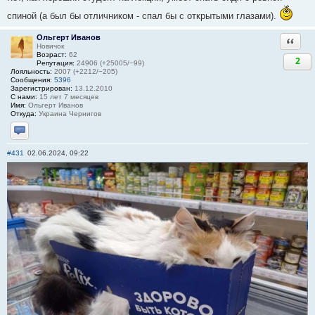
спиной (а был бы отличником - спал бы с открытыми глазами).
Ольгерт Иванов
Ответи
Новичок
Возраст:
62
2
Репутация:
24906 (+25005/−99)
Лояльность:
2007 (+2212/−205)
Сообщения:
5396
Зарегистрирован:
13.12.2010
С нами:
15 лет 7 месяцев
Имя:
Ольгерт Иванов
Откуда:
Украина Чернигов
Отправить личное сообщение
#431
02.06.2024, 09:22