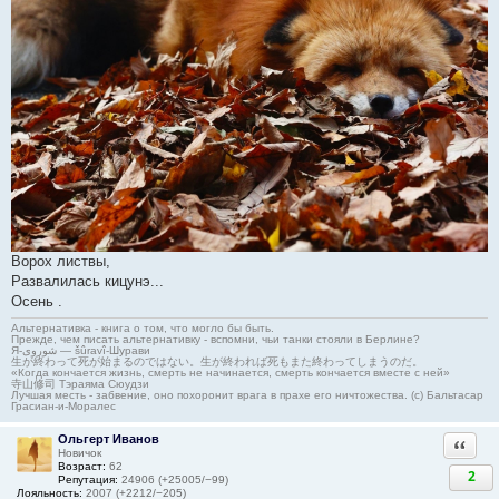
Ворох листвы,
Развалилась кицунэ...
Осень .
Альтернативка - книга о том, что могло бы быть.
Прежде, чем писать альтернативку - вспомни, чьи танки стояли в Берлине?
Я-شوروی — šûravî-Шурави
生が終わって死が始まるのではない。生が終われば死もまた終わってしまうのだ。
«Когда кончается жизнь, смерть не начинается, смерть кончается вместе с ней»
寺山修司 Тэраяма Сюудзи
Лучшая месть - забвение, оно похоронит врага в прахе его ничтожества. (с) Бальтасар
Грасиан-и-Моралес
Ольгерт Иванов
Ответи
Новичок
Возраст:
62
2
Репутация:
24906 (+25005/−99)
Лояльность:
2007 (+2212/−205)