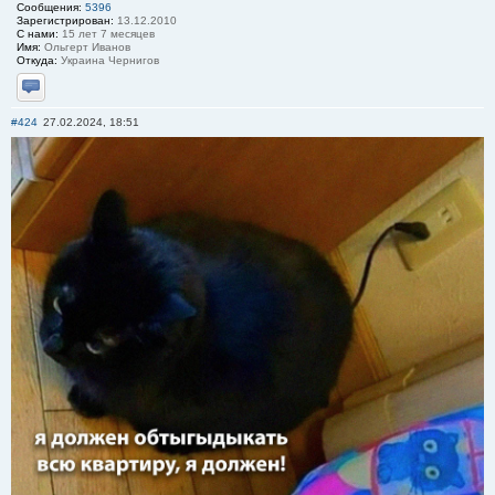
Сообщения:
5396
Зарегистрирован:
13.12.2010
С нами:
15 лет 7 месяцев
Имя:
Ольгерт Иванов
Откуда:
Украина Чернигов
Отправить личное сообщение
#424
27.02.2024, 18:51