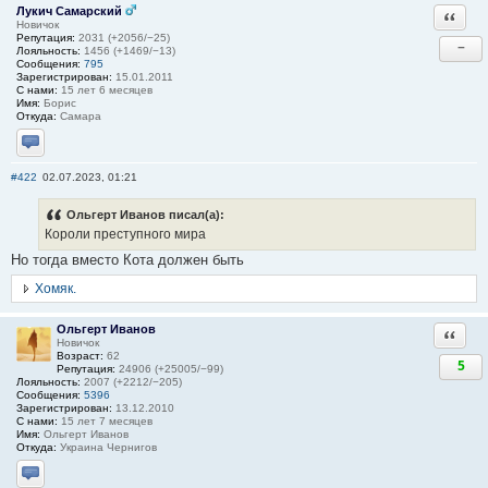
Лукич Самарский
Ответи
Новичок
Репутация:
2031 (+2056/−25)
−
Лояльность:
1456 (+1469/−13)
Сообщения:
795
Зарегистрирован:
15.01.2011
С нами:
15 лет 6 месяцев
Имя:
Борис
Откуда:
Самара
Отправить личное сообщение
#422
02.07.2023, 01:21
Ольгерт Иванов писал(а):
Короли преступного мира
Но тогда вместо Кота должен быть
Хомяк.
Ольгерт Иванов
Ответи
Новичок
Возраст:
62
5
Репутация:
24906 (+25005/−99)
Лояльность:
2007 (+2212/−205)
Сообщения:
5396
Зарегистрирован:
13.12.2010
С нами:
15 лет 7 месяцев
Имя:
Ольгерт Иванов
Откуда:
Украина Чернигов