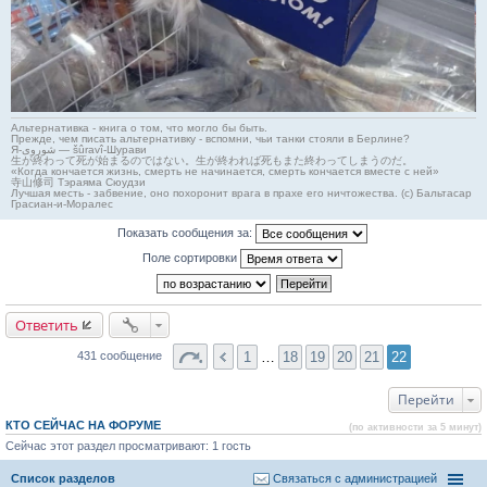
Альтернативка - книга о том, что могло бы быть.
Прежде, чем писать альтернативку - вспомни, чьи танки стояли в Берлине?
Я-شوروی — šûravî-Шурави
生が終わって死が始まるのではない。生が終われば死もまた終わってしまうのだ。
«Когда кончается жизнь, смерть не начинается, смерть кончается вместе с ней»
寺山修司 Тэраяма Сюудзи
Лучшая месть - забвение, оно похоронит врага в прахе его ничтожества. (с) Бальтасар
Грасиан-и-Моралес
Показать сообщения за:
Поле сортировки
Ответить
1
…
18
19
20
21
22
431 сообщение
Перейти
КТО СЕЙЧАС НА ФОРУМЕ
(по активности за 5 минут)
Сейчас этот раздел просматривают: 1 гость
Список разделов
Связаться с администрацией