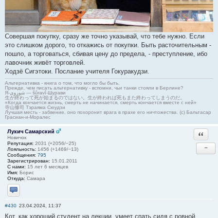
Совершая покупку, сразу же точно указывай, что тебе нужно. Если
это слишком дорого, то откажись от покупки. Быть расточительным -
пошло, а торговаться, сбивая цену до предела, - преступление, ибо
лавочник живёт торговлей.
Ходзё Сигэтоки. Послание учителя Гокуракудзи.
Альтернативка - книга о том, что могло бы быть.
Прежде, чем писать альтернативку - вспомни, чьи танки стояли в Берлине?
Я-شوروی — šûravî-Шурави
生が終わって死が始まるのではない。生が終われば死もまた終わってしまうのだ。
«Когда кончается жизнь, смерть не начинается, смерть кончается вместе с ней»
寺山修司 Тэраяма Сюудзи
Лучшая месть - забвение, оно похоронит врага в прахе его ничтожества. (с) Бальтасар
Грасиан-и-Моралес
Лукич Самарский
Ответи
Новичок
Репутация:
2031 (+2056/−25)
−
Лояльность:
1456 (+1469/−13)
Сообщения:
795
Зарегистрирован:
15.01.2011
С нами:
15 лет 6 месяцев
Имя:
Борис
Откуда:
Самара
Отправить личное сообщение
#430
23.04.2024, 11:37
Кот, как хороший студент на лекции, умеет спать сидя с ровной