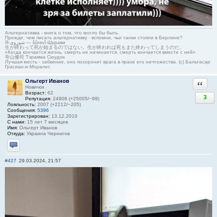
Альтернативка - книга о том, что могло бы быть.
Прежде, чем писать альтернативку - вспомни, чьи танки стояли в Берлине?
Я-شوروی — šûravî-Шурави
生が終わって死が始まるのではない。生が終われば死もまた終わってしまうのだ。
«Когда кончается жизнь, смерть не начинается, смерть кончается вместе с ней»
寺山修司 Тэраяма Сюудзи
Лучшая месть - забвение, оно похоронит врага в прахе его ничтожества. (с) Бальтасар
Грасиан-и-Моралес
Ольгерт Иванов
Ответи
Новичок
Возраст:
62
3
Репутация:
24906 (+25005/−99)
Лояльность:
2007 (+2212/−205)
Сообщения:
5396
Зарегистрирован:
13.12.2010
С нами:
15 лет 7 месяцев
Имя:
Ольгерт Иванов
Откуда:
Украина Чернигов
Отправить личное сообщение
#427
29.03.2024, 21:57