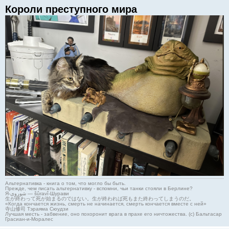
Короли преступного мира
Альтернативка - книга о том, что могло бы быть.
Прежде, чем писать альтернативку - вспомни, чьи танки стояли в Берлине?
Я-شوروی — šûravî-Шурави
生が終わって死が始まるのではない。生が終われば死もまた終わってしまうのだ。
«Когда кончается жизнь, смерть не начинается, смерть кончается вместе с ней»
寺山修司 Тэраяма Сюудзи
Лучшая месть - забвение, оно похоронит врага в прахе его ничтожества. (с) Бальтасар
Грасиан-и-Моралес