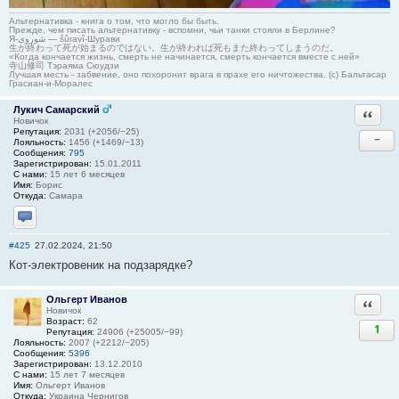
Альтернативка - книга о том, что могло бы быть.
Прежде, чем писать альтернативку - вспомни, чьи танки стояли в Берлине?
Я-شوروی — šûravî-Шурави
生が終わって死が始まるのではない。生が終われば死もまた終わってしまうのだ。
«Когда кончается жизнь, смерть не начинается, смерть кончается вместе с ней»
寺山修司 Тэраяма Сюудзи
Лучшая месть - забвение, оно похоронит врага в прахе его ничтожества. (с) Бальтасар
Грасиан-и-Моралес
Лукич Самарский
Ответи
Новичок
Репутация:
2031 (+2056/−25)
−
Лояльность:
1456 (+1469/−13)
Сообщения:
795
Зарегистрирован:
15.01.2011
С нами:
15 лет 6 месяцев
Имя:
Борис
Откуда:
Самара
Отправить личное сообщение
#425
27.02.2024, 21:50
Кот-электровеник на подзарядке?
Ольгерт Иванов
Ответи
Новичок
Возраст:
62
1
Репутация:
24906 (+25005/−99)
Лояльность:
2007 (+2212/−205)
Сообщения:
5396
Зарегистрирован:
13.12.2010
С нами:
15 лет 7 месяцев
Имя:
Ольгерт Иванов
Откуда:
Украина Чернигов