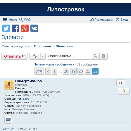
Литостровок
Меню
FAQ
Регистрация
Вход
Здрасти
Список разделов
Оффтопик
Животные
Ответить
Первое новое сообщение
• 431 сообщение
1
…
18
19
20
21
22
Ольгерт Иванов
Ответи
Новичок
Возраст:
62
3
Репутация:
24906 (+25005/−99)
Лояльность:
2007 (+2212/−205)
Сообщения:
5396
Зарегистрирован:
13.12.2010
С нами:
15 лет 7 месяцев
Имя:
Ольгерт Иванов
Откуда:
Украина Чернигов
Отправить личное сообщение
#421
01.07.2023, 20:37