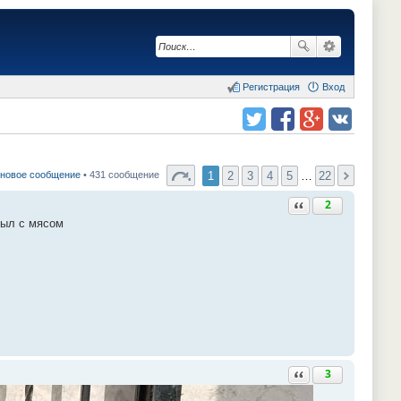
Регистрация
Вход
Поделиться в twitter.com
Поделиться в facebook.com
Поделиться в Google Plus
Поделиться в vk.com
1
2
3
4
5
…
22
 новое сообщение
• 431 сообщение
Ответить с цитатой
2
был с мясом
Ответить с цитатой
3