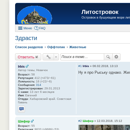
Литостровок
Островок в бушующем море ли
Меню
FAQ
Здрасти
Список разделов
Оффтопик
Животные
Ответить
#1
Irbis
»
06.02.2018, 13:13
Irbis
Автор темы, Новичок
Ну я про Рыську однако. Жил
Возраст:
58
Репутация:
412 (+473/−61)
Лояльность:
16 (+22/−6)
Сообщения:
314
Зарегистрирован:
29.01.2013
С нами:
13 лет 6 месяцев
Имя:
Евгений
Откуда:
Хабаровский край. Советская
Гавань
Отправить личное сообщение
#2
Шифер
»
12.03.2018, 15:12
Шифер
Возраст:
55
Репутация:
9633 (+9686/−53)