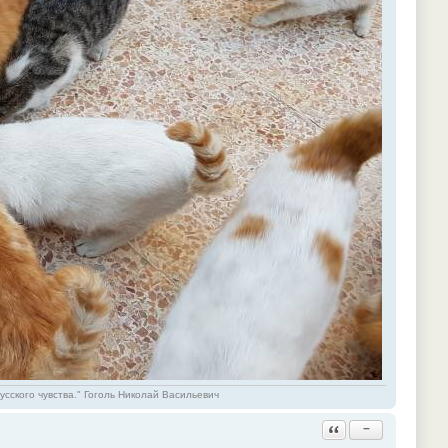
русского чувства." Гоголь Николай Васильевич
Ответить с цитатой
−