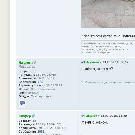
Кого-то эти фото мне напоми
Вагонные споры - последнее дело,
Когда больше нечего пить,
Но поезд идет, бутыль опустела,
И тянет поговорить.
#3
Наташка
»
13.03.2018, 08:17
Наташка
Модератор
шифер
, кого же?
Возраст:
27
Репутация:
185 (+193/−8)
Лояльность:
56 (+57/−1)
Сообщения:
173
"...Сомнение в удаче для ее поколе
Зарегистрирован:
30.01.2018
С нами:
8 лет 6 месяцев
Имя:
Наталья
Откуда:
Симферополь
Отправить личное сообщение
#4
Шифер
»
13.03.2018, 12:59
Шифер
Возраст:
55
Меня с женой.
Репутация:
9633 (+9686/−53)
Лояльность:
29893 (+29906/−13)
Сообщения:
2691