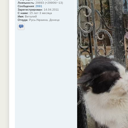
Лояльность:
29893 (+29906/−13)
Сообщения:
2691
Зарегистрирован:
14.04.2011
С нами:
15 лет 3 месяца
Имя:
Виталий
Откуда:
Русь-Украина, Донецк
Отправить личное сообщение