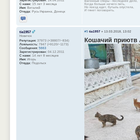
Зарегистрирован:
14.04.2011
Вагонные споры - последнее дело,
С нами:
15 лет 3 месяца
Когда больше нечего пить,
Но поезд идет, бутыль опустела,
Имя:
Виталий
И тянет поговорить.
Откуда:
Русь-Украина, Донецк
Отправить личное сообщение
#5
tia1957
»
13.03.2018, 13:02
tia1957
Новичок
Кошачий приютв
Репутация:
37973 (+38807/−834)
Лояльность:
7947 (+9120/−1173)
Сообщения:
5663
Зарегистрирован:
04.12.2011
С нами:
14 лет 8 месяцев
Имя:
Игорь
Откуда:
Подольск