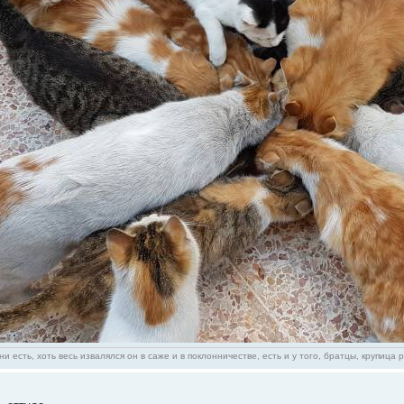
ни есть, хоть весь извалялся он в саже и в поклонничестве, есть и у того, братцы, крупица 