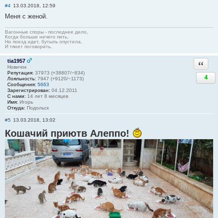
#4
13.03.2018, 12:59
Меня с женой.
Вагонные споры - последнее дело,
Когда больше нечего пить,
Но поезд идет, бутыль опустела,
И тянет поговорить.
tia1957
Ответи
Новичок
Репутация:
37973 (+38807/−834)
4
Лояльность:
7947 (+9120/−1173)
Сообщения:
5663
Зарегистрирован:
04.12.2011
С нами:
14 лет 8 месяцев
Имя:
Игорь
Откуда:
Подольск
#5
13.03.2018, 13:02
Кошачий приютв Алеппо!