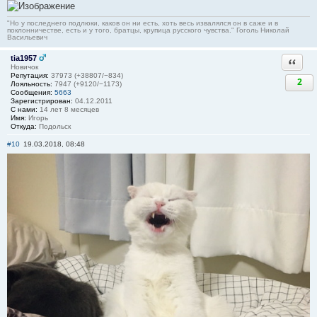
"Но у последнего подлюки, каков он ни есть, хоть весь извалялся он в саже и в
поклонничестве, есть и у того, братцы, крупица русского чувства." Гоголь Николай
Васильевич
tia1957
Ответи
Новичок
Репутация:
37973 (+38807/−834)
2
Лояльность:
7947 (+9120/−1173)
Сообщения:
5663
Зарегистрирован:
04.12.2011
С нами:
14 лет 8 месяцев
Имя:
Игорь
Откуда:
Подольск
#10
19.03.2018, 08:48