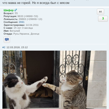
что мама не горюй. Но я всегда был с мясом
Шифер
Ответи
Возраст:
55
Репутация:
9633 (+9686/−53)
3
Лояльность:
29893 (+29906/−13)
Сообщения:
2691
Зарегистрирован:
14.04.2011
С нами:
15 лет 3 месяца
Имя:
Виталий
Откуда:
Русь-Украина, Донецк
Отправить личное сообщение
#2
12.03.2018, 15:12