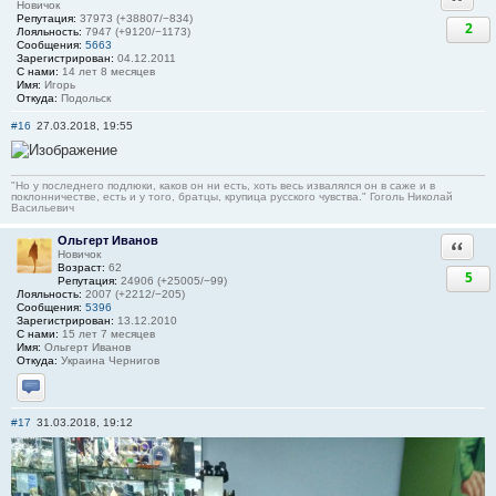
Новичок
Репутация:
37973 (+38807/−834)
2
Лояльность:
7947 (+9120/−1173)
Сообщения:
5663
Зарегистрирован:
04.12.2011
С нами:
14 лет 8 месяцев
Имя:
Игорь
Откуда:
Подольск
#16
27.03.2018, 19:55
"Но у последнего подлюки, каков он ни есть, хоть весь извалялся он в саже и в
поклонничестве, есть и у того, братцы, крупица русского чувства." Гоголь Николай
Васильевич
Ольгерт Иванов
Ответи
Новичок
Возраст:
62
5
Репутация:
24906 (+25005/−99)
Лояльность:
2007 (+2212/−205)
Сообщения:
5396
Зарегистрирован:
13.12.2010
С нами:
15 лет 7 месяцев
Имя:
Ольгерт Иванов
Откуда:
Украина Чернигов
Отправить личное сообщение
#17
31.03.2018, 19:12