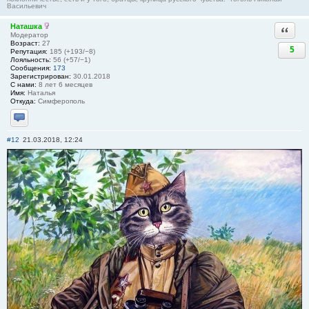
Васильевич
Наташка
Ответи
Модератор
Возраст:
27
5
Репутация:
185 (+193/−8)
Лояльность:
56 (+57/−1)
Сообщения:
173
Зарегистрирован:
30.01.2018
С нами:
8 лет 6 месяцев
Имя:
Наталья
Откуда:
Симферополь
Отправить личное сообщение
#12
21.03.2018, 12:24