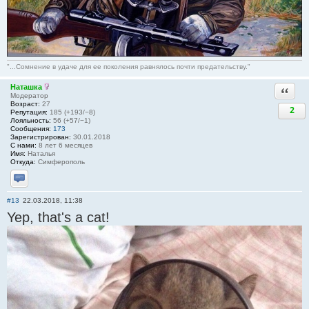
"...Сомнение в удаче для ее поколения равнялось почти предательству."
Наташка
Ответи
Модератор
Возраст:
27
2
Репутация:
185 (+193/−8)
Лояльность:
56 (+57/−1)
Сообщения:
173
Зарегистрирован:
30.01.2018
С нами:
8 лет 6 месяцев
Имя:
Наталья
Откуда:
Симферополь
Отправить личное сообщение
#13
22.03.2018, 11:38
Yep, that's a cat!