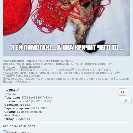
Альтернативка - книга о том, что могло бы быть.
Прежде, чем писать альтернативку - вспомни, чьи танки стояли в Берлине?
Я-شوروی — šûravî-Шурави
生が終わって死が始まるのではない。生が終われば死もまた終わってしまうのだ。
«Когда кончается жизнь, смерть не начинается, смерть кончается вместе с ней»
寺山修司 Тэраяма Сюудзи
Лучшая месть - забвение, оно похоронит врага в прахе его ничтожества. (с) Бальтасар
Грасиан-и-Моралес
tia1957
Ответи
Новичок
Репутация:
37973 (+38807/−834)
3
Лояльность:
7947 (+9120/−1173)
Сообщения:
5663
Зарегистрирован:
04.12.2011
С нами:
14 лет 8 месяцев
Имя:
Игорь
Откуда:
Подольск
#20
06.04.2018, 08:27