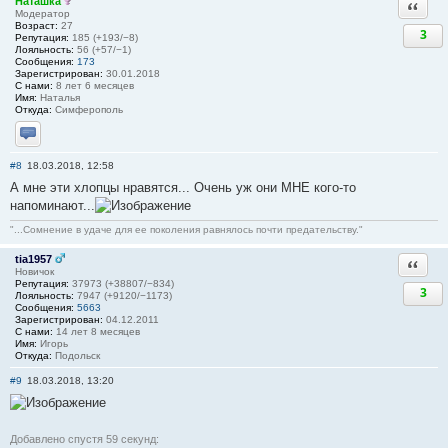
Наташка
Ответи
Модератор
Возраст:
27
3
Репутация:
185 (+193/−8)
Лояльность:
56 (+57/−1)
Сообщения:
173
Зарегистрирован:
30.01.2018
С нами:
8 лет 6 месяцев
Имя:
Наталья
Откуда:
Симферополь
Отправить личное сообщение
#8
18.03.2018, 12:58
А мне эти хлопцы нравятся... Очень уж они МНЕ кого-то
напоминают...
"...Сомнение в удаче для ее поколения равнялось почти предательству."
tia1957
Ответи
Новичок
Репутация:
37973 (+38807/−834)
3
Лояльность:
7947 (+9120/−1173)
Сообщения:
5663
Зарегистрирован:
04.12.2011
С нами:
14 лет 8 месяцев
Имя:
Игорь
Откуда:
Подольск
#9
18.03.2018, 13:20
Добавлено спустя 59 секунд: