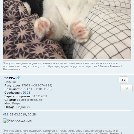
"Но у последнего подлюки, каков он ни есть, хоть весь извалялся он в саже и в
поклонничестве, есть и у того, братцы, крупица русского чувства." Гоголь Николай
Васильевич
tia1957
Ответи
Новичок
Репутация:
37973 (+38807/−834)
3
Лояльность:
7947 (+9120/−1173)
Сообщения:
5663
Зарегистрирован:
04.12.2011
С нами:
14 лет 8 месяцев
Имя:
Игорь
Откуда:
Подольск
#11
21.03.2018, 06:28
"Но у последнего подлюки, каков он ни есть, хоть весь извалялся он в саже и в
поклонничестве, есть и у того, братцы, крупица русского чувства." Гоголь Николай