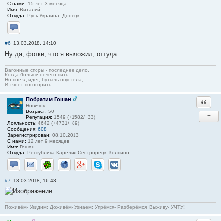
С нами:
15 лет 3 месяца
Имя:
Виталий
Откуда:
Русь-Украина, Донецк
Отправить личное сообщение
#6
13.03.2018, 14:10
Ну да, фотки, что я выложил, оттуда.
Вагонные споры - последнее дело,
Когда больше нечего пить,
Но поезд идет, бутыль опустела,
И тянет поговорить.
Побратим Гошан
Ответи
Новичок
Возраст:
50
−
Репутация:
1549 (+1582/−33)
Лояльность:
4642 (+4731/−89)
Сообщения:
608
Зарегистрирован:
08.10.2013
С нами:
12 лет 9 месяцев
Имя:
Гошан
Откуда:
Республика Карелия Сестрорецк- Колпино
Отправить личное сообщение
Отправить email
ICQ
Сайт
Google+
Skype
ВКонтакте
#7
13.03.2018, 16:43
Поживём- Увидим; Доживём- Узнаем; Упрёмся- Разберёмся; Выживу- УЧТУ!!