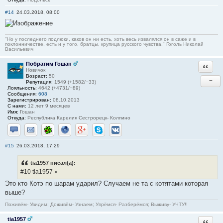
#14
24.03.2018, 08:00
"Но у последнего подлюки, каков он ни есть, хоть весь извалялся он в саже и в
поклонничестве, есть и у того, братцы, крупица русского чувства." Гоголь Николай
Васильевич
Побратим Гошан
Ответи
Новичок
Возраст:
50
−
Репутация:
1549 (+1582/−33)
Лояльность:
4642 (+4731/−89)
Сообщения:
608
Зарегистрирован:
08.10.2013
С нами:
12 лет 9 месяцев
Имя:
Гошан
Откуда:
Республика Карелия Сестрорецк- Колпино
Отправить личное сообщение
Отправить email
ICQ
Сайт
Google+
Skype
ВКонтакте
#15
26.03.2018, 17:29
tia1957 писал(а):
#10 tia1957 »
Это кто Котэ по шарам ударил? Случаем не та с котятами которая
выше?
Поживём- Увидим; Доживём- Узнаем; Упрёмся- Разберёмся; Выживу- УЧТУ!!
tia1957
Ответи