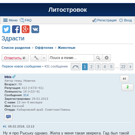
Литостровок
Меню
FAQ
Регистрация
Вход
Здрасти
Список разделов
Оффтопик
Животные
Ответить
1
2
3
4
5
…
22
Первое новое сообщение
• 431 сообщение
Irbis
Ответи
Автор темы, Новичок
Возраст:
58
2
Репутация:
412 (+473/−61)
Лояльность:
16 (+22/−6)
Сообщения:
314
Зарегистрирован:
29.01.2013
С нами:
13 лет 6 месяцев
Имя:
Евгений
Откуда:
Хабаровский край. Советская Гавань
Отправить личное сообщение
#1
06.02.2018, 13:13
Ну я про Рыську однако. Жила у меня такая зверюга. Гад был такой