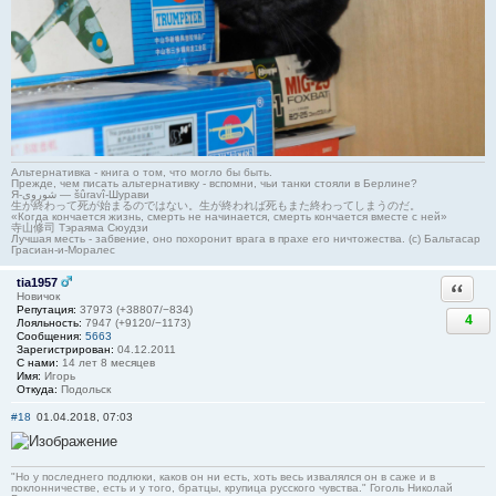
Альтернативка - книга о том, что могло бы быть.
Прежде, чем писать альтернативку - вспомни, чьи танки стояли в Берлине?
Я-شوروی — šûravî-Шурави
生が終わって死が始まるのではない。生が終われば死もまた終わってしまうのだ。
«Когда кончается жизнь, смерть не начинается, смерть кончается вместе с ней»
寺山修司 Тэраяма Сюудзи
Лучшая месть - забвение, оно похоронит врага в прахе его ничтожества. (с) Бальтасар
Грасиан-и-Моралес
tia1957
Ответи
Новичок
Репутация:
37973 (+38807/−834)
4
Лояльность:
7947 (+9120/−1173)
Сообщения:
5663
Зарегистрирован:
04.12.2011
С нами:
14 лет 8 месяцев
Имя:
Игорь
Откуда:
Подольск
#18
01.04.2018, 07:03
"Но у последнего подлюки, каков он ни есть, хоть весь извалялся он в саже и в
поклонничестве, есть и у того, братцы, крупица русского чувства." Гоголь Николай