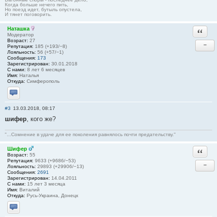
Когда больше нечего пить,
Но поезд идет, бутыль опустела,
И тянет поговорить.
Наташка
Ответи
Модератор
Возраст:
27
−
Репутация:
185 (+193/−8)
Лояльность:
56 (+57/−1)
Сообщения:
173
Зарегистрирован:
30.01.2018
С нами:
8 лет 6 месяцев
Имя:
Наталья
Откуда:
Симферополь
Отправить личное сообщение
#3
13.03.2018, 08:17
шифер
, кого же?
"...Сомнение в удаче для ее поколения равнялось почти предательству."
Шифер
Ответи
Возраст:
55
Репутация:
9633 (+9686/−53)
−
Лояльность:
29893 (+29906/−13)
Сообщения:
2691
Зарегистрирован:
14.04.2011
С нами:
15 лет 3 месяца
Имя:
Виталий
Откуда:
Русь-Украина, Донецк
Отправить личное сообщение