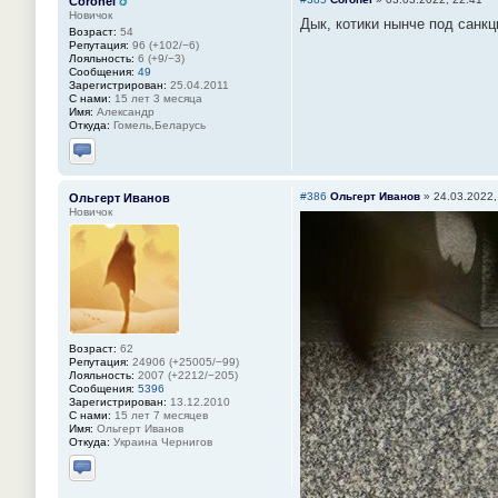
Coronel
Новичок
Дык, котики нынче под санкц
Возраст:
54
Репутация:
96 (+102/−6)
Лояльность:
6 (+9/−3)
Сообщения:
49
Зарегистрирован:
25.04.2011
С нами:
15 лет 3 месяца
Имя:
Александр
Откуда:
Гомель,Беларусь
Отправить личное сообщение
#386
Ольгерт Иванов
»
24.03.2022,
Ольгерт Иванов
Новичок
Возраст:
62
Репутация:
24906 (+25005/−99)
Лояльность:
2007 (+2212/−205)
Сообщения:
5396
Зарегистрирован:
13.12.2010
С нами:
15 лет 7 месяцев
Имя:
Ольгерт Иванов
Откуда:
Украина Чернигов
Отправить личное сообщение