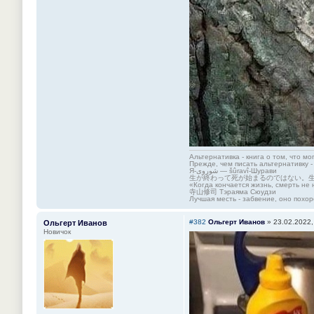
Альтернативка - книга о том, что мо
Прежде, чем писать альтернативку -
Я-شوروی — šûravî-Шурави
生が終わって死が始まるのではない。
«Когда кончается жизнь, смерть не 
寺山修司 Тэраяма Сюудзи
Лучшая месть - забвение, оно похор
#382
Ольгерт Иванов
»
23.02.2022,
Ольгерт Иванов
Новичок