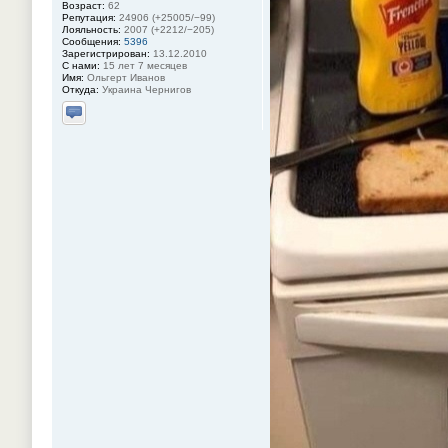
Возраст:
62
Репутация:
24906 (+25005/−99)
Лояльность:
2007 (+2212/−205)
Сообщения:
5396
Зарегистрирован:
13.12.2010
С нами:
15 лет 7 месяцев
Имя:
Ольгерт Иванов
Откуда:
Украина Чернигов
Отправить личное сообщение