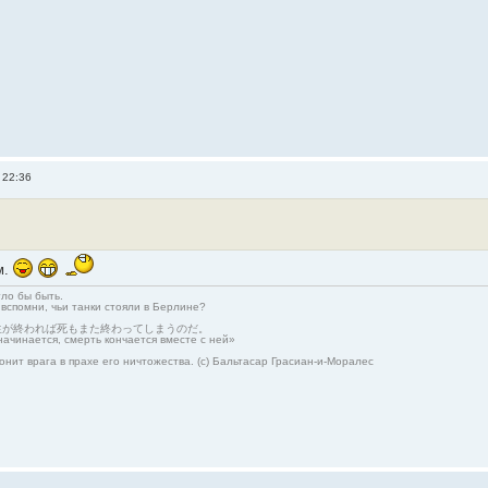
 22:36
м.
гло бы быть.
 вспомни, чьи танки стояли в Берлине?
生が終われば死もまた終わってしまうのだ。
начинается, смерть кончается вместе с ней»
онит врага в прахе его ничтожества. (с) Бальтасар Грасиан-и-Моралес