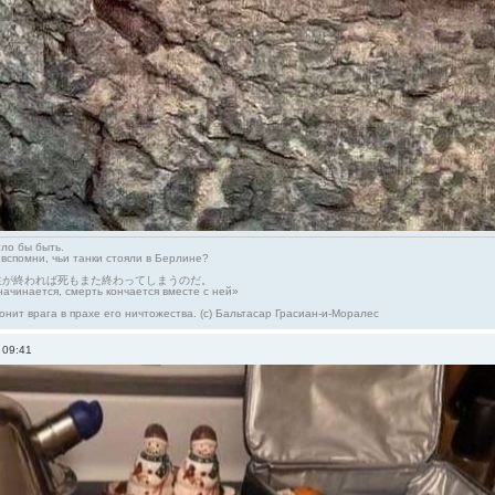
гло бы быть.
 вспомни, чьи танки стояли в Берлине?
生が終われば死もまた終わってしまうのだ。
начинается, смерть кончается вместе с ней»
онит врага в прахе его ничтожества. (с) Бальтасар Грасиан-и-Моралес
 09:41