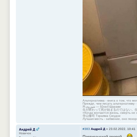
Альтернативка - книга о том, что мо
Прежде, чем писать альтернативку -
Я-شوروی — šûravî-Шурави
生が終わって死が始まるのではない。
«Когда кончается жизнь, смерть не 
寺山修司 Тэраяма Сюудзи
Лучшая месть - забвение, оно похор
#383
Андрей Д
»
23.02.2022, 10:41
Андрей Д
Новичок
Партизанской тропой...