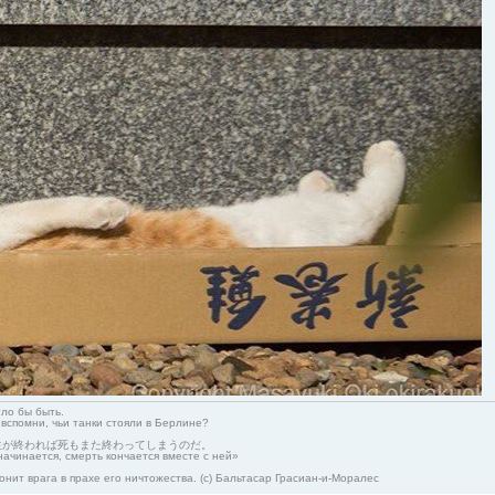
гло бы быть.
 вспомни, чьи танки стояли в Берлине?
生が終われば死もまた終わってしまうのだ。
начинается, смерть кончается вместе с ней»
онит врага в прахе его ничтожества. (с) Бальтасар Грасиан-и-Моралес