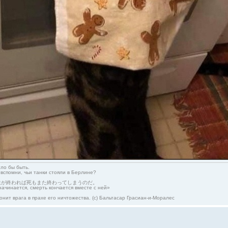
гло бы быть.
 вспомни, чьи танки стояли в Берлине?
生が終われば死もまた終わってしまうのだ。
начинается, смерть кончается вместе с ней»
онит врага в прахе его ничтожества. (с) Бальтасар Грасиан-и-Моралес