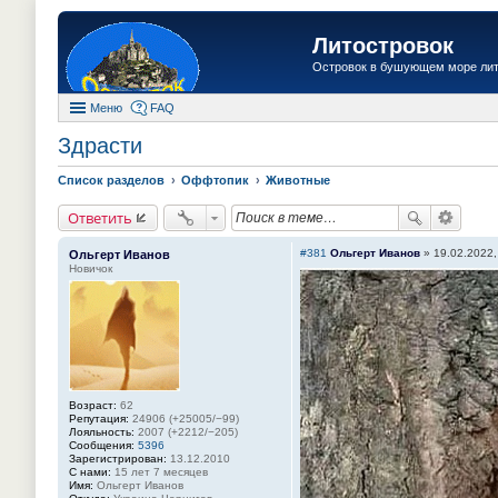
Литостровок
Островок в бушующем море ли
Меню
FAQ
Здрасти
Список разделов
Оффтопик
Животные
Ответить
#381
Ольгерт Иванов
»
19.02.2022,
Ольгерт Иванов
Новичок
Возраст:
62
Репутация:
24906 (+25005/−99)
Лояльность:
2007 (+2212/−205)
Сообщения:
5396
Зарегистрирован:
13.12.2010
С нами:
15 лет 7 месяцев
Имя:
Ольгерт Иванов