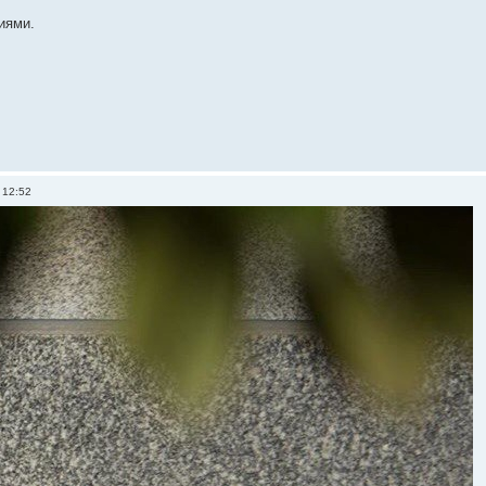
иями.
 12:52