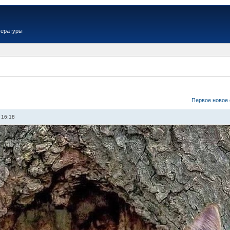
тературы
Первое новое
 16:18