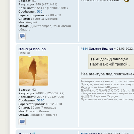
Возраст:
51
Репутация:
940 (+971/−31)
Лояльность:
55417 (+56008/−591)
Сообщения:
565
Зарегистрирован:
29.08.2011
С нами:
14 лет 11 месяцев
Имя:
Андрей
Откуда:
Димитровград, Ульяновская
область
Отправить личное сообщение
#384
Ольгерт Иванов
»
03.03.2022,
Ольгерт Иванов
Новичок
Андрей Д писал(а):
Партизанской тропой...
Неа агентура под прикрытие
Альтернативка - книга о том, что мо
Прежде, чем писать альтернативку -
Я-شوروی — šûravî-Шурави
Возраст:
62
生が終わって死が始まるのではない。
Репутация:
24906 (+25005/−99)
«Когда кончается жизнь, смерть не 
寺山修司 Тэраяма Сюудзи
Лояльность:
2007 (+2212/−205)
Лучшая месть - забвение, оно похор
Сообщения:
5396
Зарегистрирован:
13.12.2010
С нами:
15 лет 7 месяцев
Имя:
Ольгерт Иванов
Откуда:
Украина Чернигов
Отправить личное сообщение
#385
Coronel
»
03.03.2022, 22:41