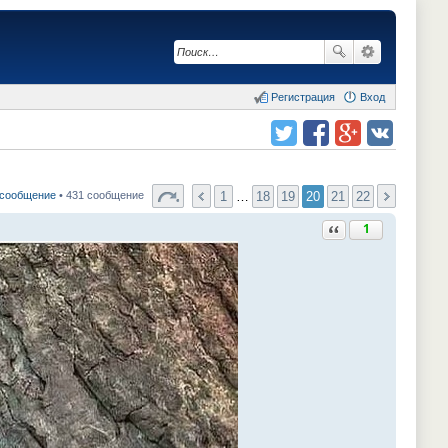
Регистрация
Вход
Поделиться в twitter.com
Поделиться в facebook.com
Поделиться в Google Plus
Поделиться в vk.com
1
…
18
19
20
21
22
 сообщение
• 431 сообщение
Ответить с цитатой
1