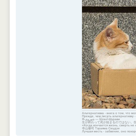
Альтернативка - книга о том, что мо
Прежде, чем писать альтернативку -
Я-شوروی — šûravî-Шурави
生が終わって死が始まるのではない。
«Когда кончается жизнь, смерть не 
寺山修司 Тэраяма Сюудзи
Лучшая месть - забвение, оно похор